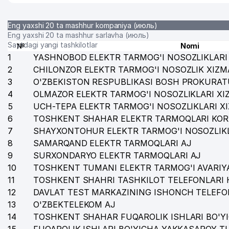
Eng yaxshi 20 ta mashhur kompaniya (июль)
Eng yaxshi 20 ta mashhur sarlavha (июль)
Saytdagi yangi tashkilotlar
№
Nomi
1
YASHNOBOD ELEKTR TARMOG'I NOSOZLIKLARI 
2
CHILONZOR ELEKTR TARMOG'I NOSOZLIK XIZM
3
O'ZBEKISTON RESPUBLIKASI BOSH PROKURAT
4
OLMAZOR ELEKTR TARMOG'I NOSOZLIKLARI XI
5
UCH-TEPA ELEKTR TARMOG'I NOSOZLIKLARI X
6
TOSHKENT SHAHAR ELEKTR TARMOQLARI KOR
7
SHAYXONTOHUR ELEKTR TARMOG'I NOSOZLIKL
8
SAMARQAND ELEKTR TARMOQLARI AJ
9
SURXONDARYO ELEKTR TARMOQLARI AJ
10
TOSHKENT TUMANI ELEKTR TARMOG'I AVARIYA
11
TOSHKENT SHAHRI TASHKILOT TELEFONLARI 
12
DAVLAT TEST MARKAZINING ISHONCH TELEFO
13
O'ZBEKTELEKOM AJ
14
TOSHKENT SHAHAR FUQAROLIK ISHLARI BO'Y