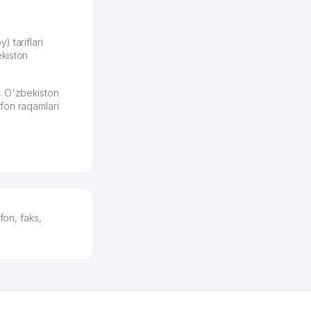
видно на карте
збекистана что
же есть ПВЗ.
) tariflari
kiston
ело и
2026 08:00:37
, O'zbekiston
fon raqamlari
fon, faks,