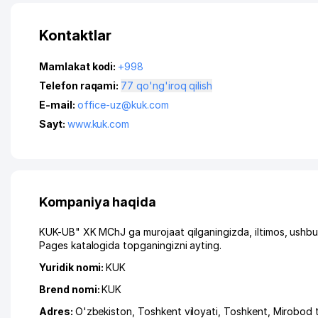
Kontaktlar
Mamlakat kodi:
+998
Telefon raqami:
77 qo'ng'iroq qilish
E-mail:
office-uz@kuk.com
Sayt:
www.kuk.com
Kompaniya haqida
KUK-UB" XK MChJ ga murojaat qilganingizda, iltimos, ushbu
Pages katalogida topganingizni ayting.
Yuridik nomi:
KUK
Brend nomi:
KUK
Adres:
O'zbekiston,
Toshkent viloyati
,
Toshkent
,
Mirobod 