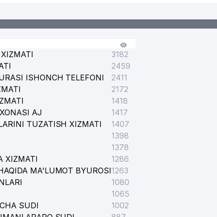
XIZMATI
3182
ATI
2459
URASI ISHONCH TELEFONI
2411
ZMATI
2172
IZMATI
1418
XONASI AJ
1417
ARINI TUZATISH XIZMATI
1407
1398
1378
 XIZMATI
1286
HAQIDA MA'LUMOT BYUROSI
1263
NLARI
1080
1065
ICHA SUDI
1002