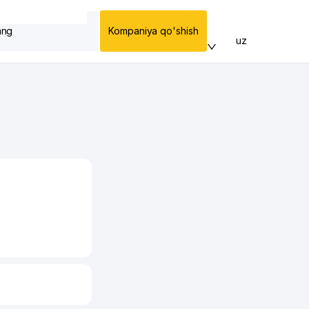
ang
Kompaniya qo'shish
uz