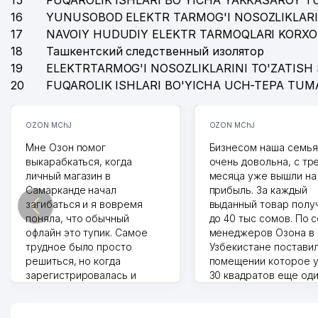
15
FUQAROLIK ISHLARI BO'YICHA YAKKASAROY 
16
YUNUSOBOD ELEKTR TARMOG'I NOSOZLIKLARI
17
NAVOIY HUDUDIY ELEKTR TARMOQLARI KORXO
18
Ташкентский следственный изолятор
19
ELEKTRTARMOG'I NOSOZLIKLARINI TO'ZATISH 
20
FUQAROLIK ISHLARI BO'YICHA UCH-TEPA TUM
OZON MChJ
OZON MChJ
Мне Озон помог
Бизнесом наша семья
выкарабкаться, когда
очень довольна, с тр
личный магазин в
месяца уже вышли на
Самарканде начал
прибыль. За каждый
загибаться и я вовремя
выданный товар полу
поняла, что обычный
до 40 тыс сомов. По 
офлайн это тупик. Самое
менеджеров Озона в
трудное было просто
Узбекистане поставил
решиться, но когда
помещении которое у
зарегистрировалась и
30 квадратов еще од
отправила первые заказы,
прилавок под второй
весь страх сразу ушел.
бизнес. Так можно и э
Площадка полностью берет
раза увеличивает выр