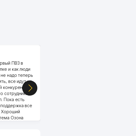
PALMA TEXTILE
рвый ПВЗ в
Yellowpages juda tez, aniq,
лке и как люди
qulay va sifatlik ishlaydi.
 не надо теперь
respect
ить, все идут ко
й конкуренции.
о сотрудника,
п. Пока есть
 поддержка все
Murod 24.07.2026 19:11:27
. Хороший
стема Озона
 отчеты.
курент в моем
д ли откроется,