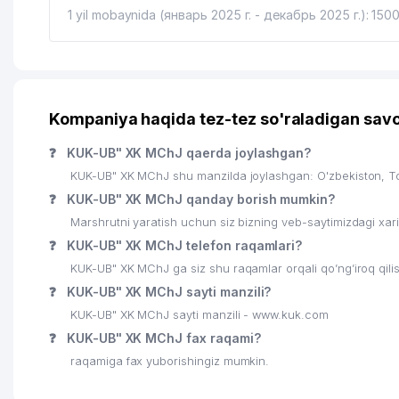
1 yil mobaynida (январь 2025 г. - декабрь 2025 г.): 150
Kompaniya haqida tez-tez so'raladigan savo
❓
KUK-UB" XK MChJ qaerda joylashgan?
KUK-UB" XK MChJ shu manzilda joylashgan: O'zbekiston, 
❓
KUK-UB" XK MChJ qanday borish mumkin?
Marshrutni yaratish uchun siz bizning veb-saytimizdagi xa
❓
KUK-UB" XK MChJ telefon raqamlari?
KUK-UB" XK MChJ ga siz shu raqamlar orqali qo’ng’iroq qil
❓
KUK-UB" XK MChJ sayti manzili?
KUK-UB" XK MChJ sayti manzili - www.kuk.com
❓
KUK-UB" XK MChJ fax raqami?
raqamiga fax yuborishingiz mumkin.