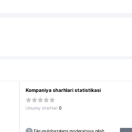
Kompaniya sharhlari statistikasi
Umumiy sharhlar:
0
?
Fikr-mulohazalarni moderatsiya qilish