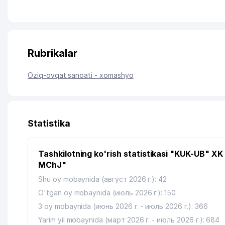
Rubrikalar
Oziq-ovqat sanoati - xomashyo
Statistika
Tashkilotning ko'rish statistikasi "KUK-UB" XK
MChJ"
Shu oy mobaynida (август 2026 г.): 42
O'tgan oy mobaynida (июль 2026 г.): 150
3 oy mobaynida (июнь 2026 г. - июль 2026 г.): 366
Yarim yil mobaynida (март 2026 г. - июль 2026 г.): 684