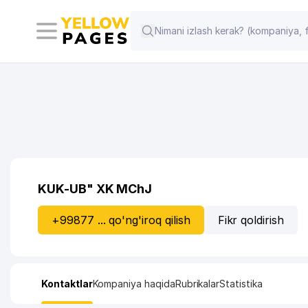
KUK-UB" XK MChJ
+99877 ... qo'ng'iroq qilish
Fikr qoldirish
Kontaktlar
Kompaniya haqida
Rubrikalar
Statistika