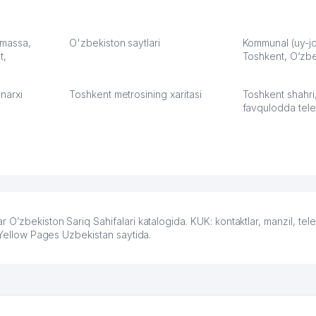
чехлы
их работе значительно
потому что 
а,
улучшилось качество
Озона для У
что
обслуживания клиентов.
тут у нас у
: massa,
O'zbekiston saytlari
Kommunal (uy-joy
t,
Рекомендую этот колл-
Toshkent, O‘zbe
Выгодное д
36
центр как надежного
спокойное.
партнера для бизнеса.
Марат 27.07.
narxi
Toshkent metrosining xaritasi
Toshkent shahri
Vip Brand 31.07.2026 11:43:39
favqulodda tele
’zbekiston Sariq Sahifalari katalogida. KUK: kontaktlar, manzil, tele
 Yellow Pages Uzbekistan saytida.