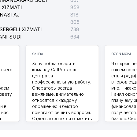
TUMANLARARO SUDI
887
 XIZMATI
858
NASI AJ
818
805
SERGELI XIZMATI
738
ANI SUDI
634
CallPro
OZON MChJ
Хочу поблагодарить
Я открыл пе
етьего
команду CallPro колл-
нашем посе
центра за
стали рады)
профессиональную работу.
в город езд
чаем
Операторы всегда
мне. Никако
совету
вежливые, внимательно
Нанял одног
относятся к каждому
плачу ему з
и в
обращению и быстро
финансовая
 нас
помогают решить вопросы.
получается
ин
Отдельно хочется отметить
бизнес. Си
грамотную речь,
сама делает
то в 2
ответственность и
Другой кон
учку.
оперативность. Благодаря
поселке вря