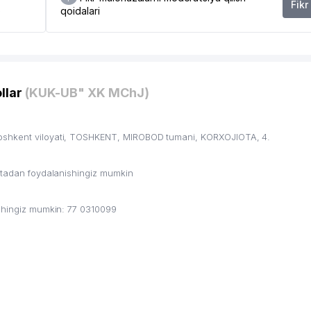
Fikr
qoidalari
0
llar
(KUK-UB" XK MChJ)
Toshkent viloyati, TOSHKENT, MIROBOD tumani, KORXOJIOTA, 4.
ritadan foydalanishingiz mumkin
ishingiz mumkin: 77 0310099