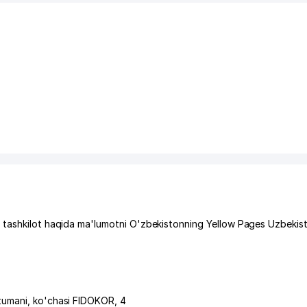
 tashkilot haqida ma'lumotni O'zbekistonning Yellow Pages Uzbekis
tumani
,
ko'chasi FIDOKOR
, 4