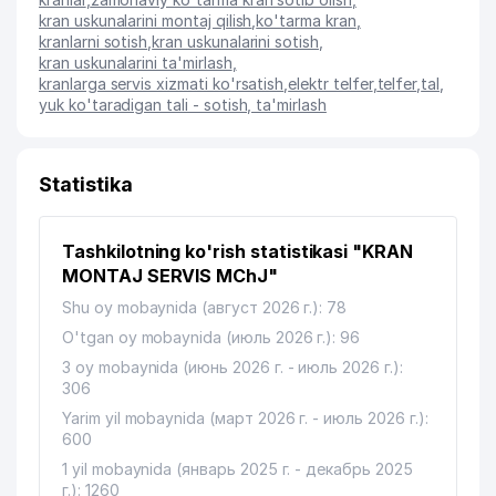
kran uskunalarini montaj qilish
,
ko'tarma kran
,
kranlarni sotish
,
kran uskunalarini sotish
,
kran uskunalarini ta'mirlash
,
kranlarga servis xizmati ko'rsatish
,
elektr telfer
,
telfer
,
tal
,
yuk ko'taradigan tali - sotish, ta'mirlash
Statistika
Tashkilotning ko'rish statistikasi "KRAN
MONTAJ SERVIS MChJ"
Shu oy mobaynida (август 2026 г.): 78
O'tgan oy mobaynida (июль 2026 г.): 96
3 oy mobaynida (июнь 2026 г. - июль 2026 г.):
306
Yarim yil mobaynida (март 2026 г. - июль 2026 г.):
600
1 yil mobaynida (январь 2025 г. - декабрь 2025
г.): 1260