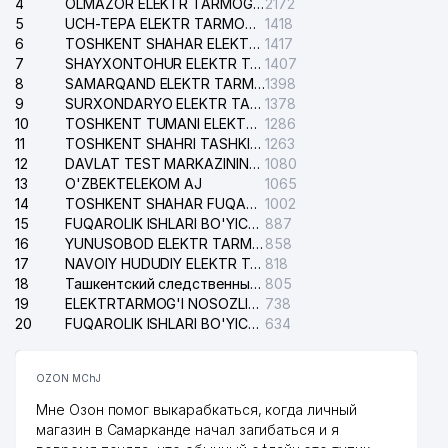
4
OLMAZOR ELEKTR TARMOG'I NOSOZLIKLARI XIZMATI
2172
5
UCH-TEPA ELEKTR TARMOG'I NOSOZLIKLARI XIZMATI
1418
6
TOSHKENT SHAHAR ELEKTR TARMOQLARI KORXONASI AJ
1417
7
SHAYXONTOHUR ELEKTR TARMOG'I NOSOZLIKLARINI TUZATISH XIZMATI
1407
8
SAMARQAND ELEKTR TARMOQLARI AJ
1398
9
SURXONDARYO ELEKTR TARMOQLARI AJ
1378
10
TOSHKENT TUMANI ELEKTR TARMOG'I AVARIYA XIZMATI
1286
11
TOSHKENT SHAHRI TASHKILOT TELEFONLARI HAQIDA MA'LUMOT BYUROSI
1263
12
DAVLAT TEST MARKAZINING ISHONCH TELEFONLARI
1080
13
O'ZBEKTELEKOM AJ
1065
14
TOSHKENT SHAHAR FUQAROLIK ISHLARI BO'YICHA SUDI
1002
15
FUQAROLIK ISHLARI BO'YICHA YAKKASAROY TUMANLARARO SUDI
887
16
YUNUSOBOD ELEKTR TARMOG'I NOSOZLIKLARI XIZMATI
858
17
NAVOIY HUDUDIY ELEKTR TARMOQLARI KORXONASI AJ
818
18
Ташкентский следственный изолятор
805
19
ELEKTRTARMOG'I NOSOZLIKLARINI TO'ZATISH SERGELI XIZMATI
738
20
FUQAROLIK ISHLARI BO'YICHA UCH-TEPA TUMANI SUDI
634
OZON MChJ
Мне Озон помог выкарабкаться, когда личный
магазин в Самарканде начал загибаться и я