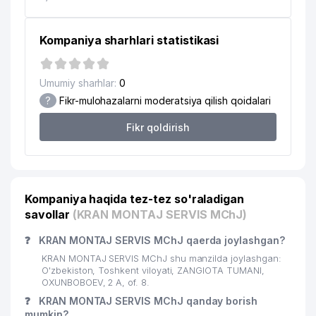
Kompaniya sharhlari statistikasi
Umumiy sharhlar:
0
?
Fikr-mulohazalarni moderatsiya qilish qoidalari
Fikr qoldirish
Kompaniya haqida tez-tez so'raladigan
savollar
(KRAN MONTAJ SERVIS MChJ)
❓
KRAN MONTAJ SERVIS MChJ qaerda joylashgan?
KRAN MONTAJ SERVIS MChJ shu manzilda joylashgan:
O'zbekiston, Toshkent viloyati, ZANGIOTA TUMANI,
OXUNBOBOEV, 2 А, of. 8.
❓
KRAN MONTAJ SERVIS MChJ qanday borish
mumkin?