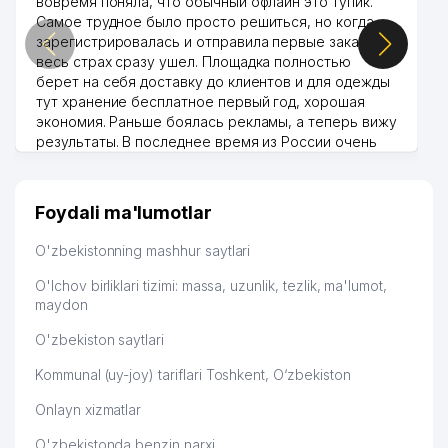
вовремя поняла, что обычный офлайн это тупик.
Самое трудное было просто решиться, но когда
зарегистрировалась и отправила первые заказы,
весь страх сразу ушел. Площадка полностью
берет на себя доставку до клиентов и для одежды
тут хранение бесплатное первый год, хорошая
экономия. Раньше боялась рекламы, а теперь вижу
результаты. В последнее время из России очень
много заказывают, а вначале только по
Узбекистану брали, но вяло. Удалось раскрутиться,
дальше развиваюсь потихоньку😊
Foydali ma'lumotlar
Hamida 03.08.2026 12:45:39
O'zbekistonning mashhur saytlari
O'lchov birliklari tizimi: massa, uzunlik, tezlik, ma'lumot,
maydon
O'zbekiston saytlari
Kommunal (uy-joy) tariflari Toshkent, O‘zbekiston
Onlayn xizmatlar
O'zbekistonda benzin narxi