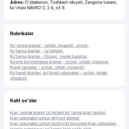
Adres:
O'zbekiston,
Toshkent viloyati
,
Zangiota tumani
,
ko'chasi NAVRO'Z
, 2 А, of. 8
Rubrikalar
Ko'tarma kranlar - ishlab chiqarish, sotish
,
Ko‘tarma kranlar - ta'mirlash
,
Ko‘tarma kranlar - Dizayn, texnik hujjatlar
,
Ko‘prik ko‘rinishidagi kranlar - sotish, ishlab chiqarish
,
Kranli tarozilar - sotish, ishlab chiqarish
,
Ko‘tarish kranlari, ko‘tarish uskunalari - sotish, ishlab
chiqarish
Kalit so'zlar
kran, jumrak
,
kranni ta'mirlash
,
ko'tarma kran tanlovi
,
kran uskunalari uchun ehtiyot qismlar
,
kran uskunalari uchun butlovchi buyumlar
,
kran uskunalari
,
kranlar
,
zamonaviy ko'tarma kran sotib olish
,