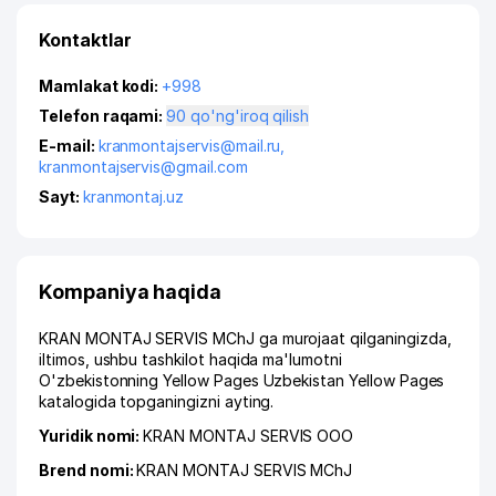
Kontaktlar
Mamlakat kodi:
+998
Telefon raqami:
90 qo'ng'iroq qilish
E-mail:
kranmontajservis@mail.ru
,
kranmontajservis@gmail.com
Sayt:
kranmontaj.uz
Kompaniya haqida
KRAN MONTAJ SERVIS MChJ ga murojaat qilganingizda,
iltimos, ushbu tashkilot haqida ma'lumotni
O'zbekistonning Yellow Pages Uzbekistan Yellow Pages
katalogida topganingizni ayting.
Yuridik nomi:
KRAN MONTAJ SERVIS ООО
Brend nomi:
KRAN MONTAJ SERVIS MChJ