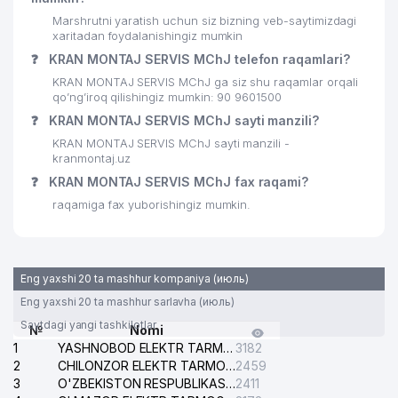
Marshrutni yaratish uchun siz bizning veb-saytimizdagi
xaritadan foydalanishingiz mumkin
❓
KRAN MONTAJ SERVIS MChJ telefon raqamlari?
KRAN MONTAJ SERVIS MChJ ga siz shu raqamlar orqali
qo’ng’iroq qilishingiz mumkin: 90 9601500
❓
KRAN MONTAJ SERVIS MChJ sayti manzili?
KRAN MONTAJ SERVIS MChJ sayti manzili -
kranmontaj.uz
❓
KRAN MONTAJ SERVIS MChJ fax raqami?
raqamiga fax yuborishingiz mumkin.
Eng yaxshi 20 ta mashhur kompaniya (июль)
Eng yaxshi 20 ta mashhur sarlavha (июль)
Saytdagi yangi tashkilotlar
№
Nomi
1
YASHNOBOD ELEKTR TARMOG'I NOSOZLIKLARI XIZMATI
3182
2
CHILONZOR ELEKTR TARMOG'I NOSOZLIK XIZMATI
2459
3
O'ZBEKISTON RESPUBLIKASI BOSH PROKURATURASI ISHONCH TELEFONI
2411