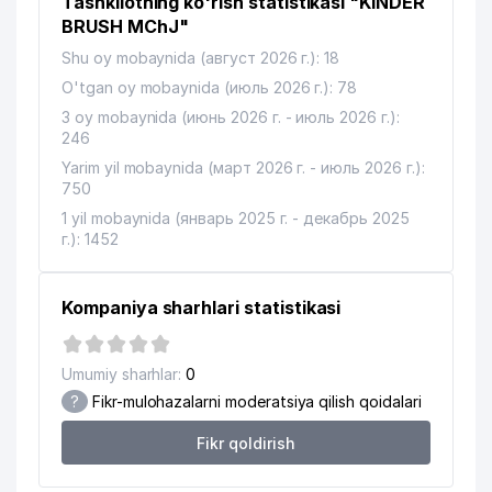
Tashkilotning ko'rish statistikasi "KINDER
BRUSH MChJ"
Shu oy mobaynida (август 2026 г.): 18
O'tgan oy mobaynida (июль 2026 г.): 78
3 oy mobaynida (июнь 2026 г. - июль 2026 г.):
246
Yarim yil mobaynida (март 2026 г. - июль 2026 г.):
750
1 yil mobaynida (январь 2025 г. - декабрь 2025
г.): 1452
Kompaniya sharhlari statistikasi
Umumiy sharhlar:
0
?
Fikr-mulohazalarni moderatsiya qilish qoidalari
Fikr qoldirish