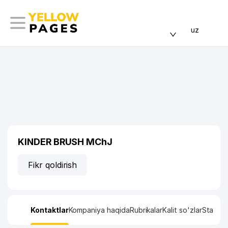
uz
KINDER BRUSH MChJ
Fikr qoldirish
Kontaktlar
Kompaniya haqida
Rubrikalar
Kalit so'zlar
Statisti