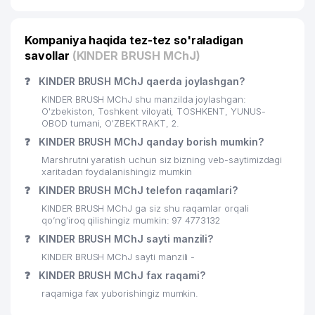
Kompaniya haqida tez-tez so'raladigan
savollar
(KINDER BRUSH MChJ)
❓
KINDER BRUSH MChJ qaerda joylashgan?
KINDER BRUSH MChJ shu manzilda joylashgan:
O'zbekiston, Toshkent viloyati, TOSHKENT, YUNUS-
OBOD tumani, O'ZBEKTRAKT, 2.
❓
KINDER BRUSH MChJ qanday borish mumkin?
Marshrutni yaratish uchun siz bizning veb-saytimizdagi
xaritadan foydalanishingiz mumkin
❓
KINDER BRUSH MChJ telefon raqamlari?
KINDER BRUSH MChJ ga siz shu raqamlar orqali
qo’ng’iroq qilishingiz mumkin: 97 4773132
❓
KINDER BRUSH MChJ sayti manzili?
KINDER BRUSH MChJ sayti manzili -
❓
KINDER BRUSH MChJ fax raqami?
raqamiga fax yuborishingiz mumkin.