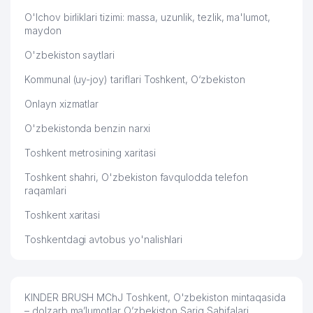
O'lchov birliklari tizimi: massa, uzunlik, tezlik, ma'lumot,
maydon
O'zbekiston saytlari
Kommunal (uy-joy) tariflari Toshkent, O‘zbekiston
Onlayn xizmatlar
O'zbekistonda benzin narxi
Toshkent metrosining xaritasi
Toshkent shahri, O'zbekiston favqulodda telefon
raqamlari
Toshkent xaritasi
Toshkentdagi avtobus yo'nalishlari
KINDER BRUSH MChJ Toshkent, O'zbekiston mintaqasida
– dolzarb ma’lumotlar O’zbekiston Sariq Sahifalari