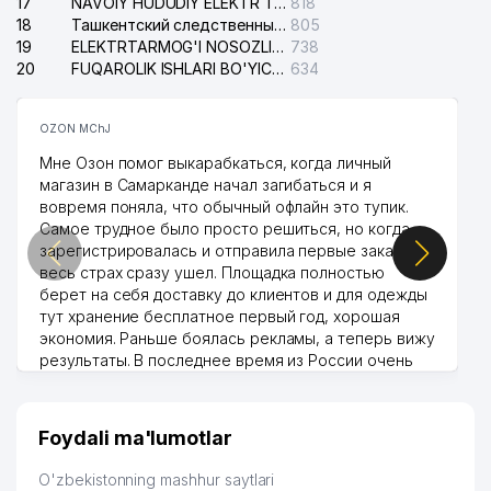
17
NAVOIY HUDUDIY ELEKTR TARMOQLARI KORXONASI AJ
818
18
Ташкентский следственный изолятор
805
19
ELEKTRTARMOG'I NOSOZLIKLARINI TO'ZATISH SERGELI XIZMATI
738
20
FUQAROLIK ISHLARI BO'YICHA UCH-TEPA TUMANI SUDI
634
OZON MChJ
Мне Озон помог выкарабкаться, когда личный
магазин в Самарканде начал загибаться и я
вовремя поняла, что обычный офлайн это тупик.
Самое трудное было просто решиться, но когда
зарегистрировалась и отправила первые заказы,
весь страх сразу ушел. Площадка полностью
берет на себя доставку до клиентов и для одежды
тут хранение бесплатное первый год, хорошая
экономия. Раньше боялась рекламы, а теперь вижу
результаты. В последнее время из России очень
много заказывают, а вначале только по
Узбекистану брали, но вяло. Удалось раскрутиться,
дальше развиваюсь потихоньку😊
Foydali ma'lumotlar
Hamida 03.08.2026 12:45:39
O'zbekistonning mashhur saytlari