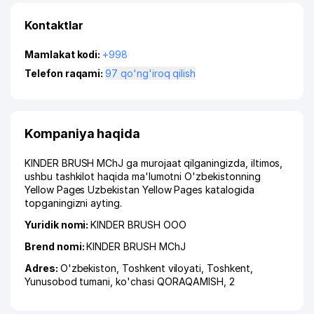
Kontaktlar
Mamlakat kodi:
+998
Telefon raqami:
97 qo'ng'iroq qilish
Kompaniya haqida
KINDER BRUSH MChJ ga murojaat qilganingizda, iltimos,
ushbu tashkilot haqida ma'lumotni O'zbekistonning
Yellow Pages Uzbekistan Yellow Pages katalogida
topganingizni ayting.
Yuridik nomi:
KINDER BRUSH ООО
Brend nomi:
KINDER BRUSH MChJ
Adres:
O'zbekiston,
Toshkent viloyati
,
Toshkent
,
Yunusobod tumani
,
ko'chasi QORAQAMISH
, 2