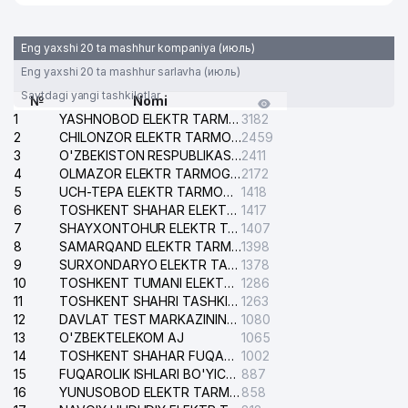
Eng yaxshi 20 ta mashhur kompaniya (июль)
Eng yaxshi 20 ta mashhur sarlavha (июль)
Saytdagi yangi tashkilotlar
№
Nomi
1
YASHNOBOD ELEKTR TARMOG'I NOSOZLIKLARI XIZMATI
3182
2
CHILONZOR ELEKTR TARMOG'I NOSOZLIK XIZMATI
2459
3
O'ZBEKISTON RESPUBLIKASI BOSH PROKURATURASI ISHONCH TELEFONI
2411
4
OLMAZOR ELEKTR TARMOG'I NOSOZLIKLARI XIZMATI
2172
5
UCH-TEPA ELEKTR TARMOG'I NOSOZLIKLARI XIZMATI
1418
6
TOSHKENT SHAHAR ELEKTR TARMOQLARI KORXONASI AJ
1417
7
SHAYXONTOHUR ELEKTR TARMOG'I NOSOZLIKLARINI TUZATISH XIZMATI
1407
8
SAMARQAND ELEKTR TARMOQLARI AJ
1398
9
SURXONDARYO ELEKTR TARMOQLARI AJ
1378
10
TOSHKENT TUMANI ELEKTR TARMOG'I AVARIYA XIZMATI
1286
11
TOSHKENT SHAHRI TASHKILOT TELEFONLARI HAQIDA MA'LUMOT BYUROSI
1263
12
DAVLAT TEST MARKAZINING ISHONCH TELEFONLARI
1080
13
O'ZBEKTELEKOM AJ
1065
14
TOSHKENT SHAHAR FUQAROLIK ISHLARI BO'YICHA SUDI
1002
15
FUQAROLIK ISHLARI BO'YICHA YAKKASAROY TUMANLARARO SUDI
887
16
YUNUSOBOD ELEKTR TARMOG'I NOSOZLIKLARI XIZMATI
858