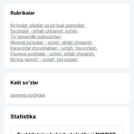
Rubrikalar
Ko‘rpalar, pledlar va ko‘rpali gazmollar
,
Sochiqlar - ishlab chiqarish, sotish
,
To'qimachilik mahsulotlari
,
Momiqli ko‘rpalar - sotish, ishlab chiqarish
,
Karavotlar choyshablari - sotish, tayyorlash
,
Paxmoq sochiqlar - sotish, ishlab chiqarish
,
Ko‘rpa (adyol) - sotish, tayyorlash
Kalit so'zlar
paxmoq sochiqlar
Statistika