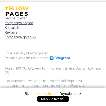
Barcha ruknlar
Kompaniya haqida
Kontaktlar
Reklama
Kompaniya qo'shish
Email: info@yellowpages.uz
Reklama joylashtirish haqida
Telegram
Adres: 100170, O'zbekiston, Toshkent shahri, Sayram ko'chasi
25.
Har qanday nusxa ko'chirish materiallari faqat sayt
ma'muriyatining ruxsati bilan mumkin YellowPages.Uz
Biz
cookie fayllaridan
foydalanamiz
O'zbekiston, 2009 - 2026 / O'zbekiston "sariq
sahifalar"mualliflik huquqi. Barcha huquqlar himoyalangan.
+99871 ... qo'ng'iroq qilish
Qabul qilaman"