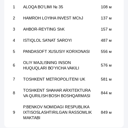
1
ALOQA BO'LIMI № 35
108 м
2
HAMROH LOYIHA INVEST MChJ
137 м
3
AHBOR-REYTING ShK
157 м
4
ISTIQLOL SA'NAT SAROYI
487 м
5
PANDASOFT XUSUSIY KORXONASI
556 м
OLIY MAJLISNING INSON
6
576 м
HUQUQLARI BO'YICHA VAKILI
7
TOSHKENT METROPOLITENI UK
581 м
TOSHKENT SHAHAR ARXITEKTURA
8
844 м
VA QURILISH BOSH BOSHQARMASI
P.BENKOV NOMIDAGI RESPUBLIKA
9
IXTISOSLASHTIRILGAN RASSOMLIK
849 м
MAKTABI