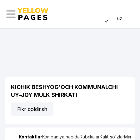
uz
KICHIK BESHYOG'OCH KOMMUNALCHI
UY-JOY MULK SHIRKATI
Fikr qoldirish
Kontaktlar
Kompaniya haqida
Rubrikalar
Kalit so'zlar
Manzil x