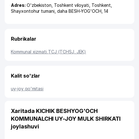
Adres:
O'zbekiston,
Toshkent viloyati
,
Toshkent
,
Shayxontohur tumani
,
daha BESH-YOG'OCH
, 14
Rubrikalar
Kommunal xizmati
,
TCJ (TCHSJ, JEK)
Kalit so'zlar
uy-joy qo'mitasi
Xaritada KICHIK BESHYOG'OCH
KOMMUNALCHI UY-JOY MULK SHIRKATI
joylashuvi