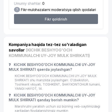
Umumiy sharhlar:
0
?
Fikr-mulohazalarni moderatsiya qilish qoidalari
Fikr qoldirish
Kompaniya haqida tez-tez so'raladigan
savollar
(KICHIK BESHYOG'OCH
KOMMUNALCHI UY-JOY MULK SHIRKATI)
❓
KICHIK BESHYOG'OCH KOMMUNALCHI UY-JOY
MULK SHIRKATI qaerda joylashgan?
KICHIK BESHYOG'OCH KOMMUNALCHI UY-JOY MULK
SHIRKATI shu manzilda joylashgan: O'zbekiston,
Toshkent viloyati, TOSHKENT, SHAYXONTOHUR tumani,
YANGI HAYOT, 14.
❓
KICHIK BESHYOG'OCH KOMMUNALCHI UY-JOY
MULK SHIRKATI qanday borish mumkin?
Marshrutni yaratish uchun siz bizning veb-saytimizdagi
xaritadan foydalanishingiz mumkin