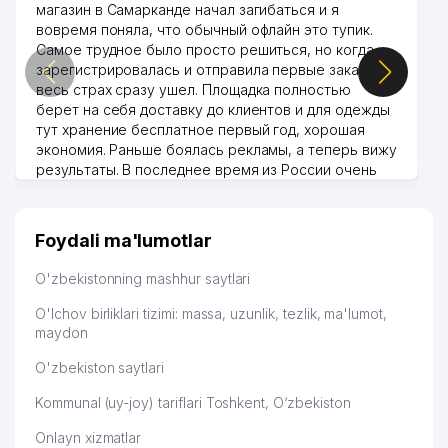
магазин в Самарканде начал загибаться и я
вовремя поняла, что обычный офлайн это тупик.
Самое трудное было просто решиться, но когда
зарегистрировалась и отправила первые заказы,
весь страх сразу ушел. Площадка полностью
берет на себя доставку до клиентов и для одежды
тут хранение бесплатное первый год, хорошая
экономия. Раньше боялась рекламы, а теперь вижу
результаты. В последнее время из России очень
много заказывают, а вначале только по
Узбекистану брали, но вяло. Удалось раскрутиться,
дальше развиваюсь потихоньку😊
Foydali ma'lumotlar
Hamida 03.08.2026 12:45:39
O'zbekistonning mashhur saytlari
O'lchov birliklari tizimi: massa, uzunlik, tezlik, ma'lumot,
maydon
O'zbekiston saytlari
Kommunal (uy-joy) tariflari Toshkent, O‘zbekiston
Onlayn xizmatlar