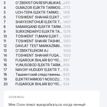
3
O'ZBEKISTON RESPUBLIKASI BOSH PROKURATURASI ISHONCH TELEFONI
2411
4
OLMAZOR ELEKTR TARMOG'I NOSOZLIKLARI XIZMATI
2172
5
UCH-TEPA ELEKTR TARMOG'I NOSOZLIKLARI XIZMATI
1418
6
TOSHKENT SHAHAR ELEKTR TARMOQLARI KORXONASI AJ
1417
7
SHAYXONTOHUR ELEKTR TARMOG'I NOSOZLIKLARINI TUZATISH XIZMATI
1407
8
SAMARQAND ELEKTR TARMOQLARI AJ
1398
9
SURXONDARYO ELEKTR TARMOQLARI AJ
1378
10
TOSHKENT TUMANI ELEKTR TARMOG'I AVARIYA XIZMATI
1286
11
TOSHKENT SHAHRI TASHKILOT TELEFONLARI HAQIDA MA'LUMOT BYUROSI
1263
12
DAVLAT TEST MARKAZINING ISHONCH TELEFONLARI
1080
13
O'ZBEKTELEKOM AJ
1065
14
TOSHKENT SHAHAR FUQAROLIK ISHLARI BO'YICHA SUDI
1002
15
FUQAROLIK ISHLARI BO'YICHA YAKKASAROY TUMANLARARO SUDI
887
16
YUNUSOBOD ELEKTR TARMOG'I NOSOZLIKLARI XIZMATI
858
17
NAVOIY HUDUDIY ELEKTR TARMOQLARI KORXONASI AJ
818
18
Ташкентский следственный изолятор
805
19
ELEKTRTARMOG'I NOSOZLIKLARINI TO'ZATISH SERGELI XIZMATI
738
20
FUQAROLIK ISHLARI BO'YICHA UCH-TEPA TUMANI SUDI
634
OZON MChJ
Мне Озон помог выкарабкаться, когда личный