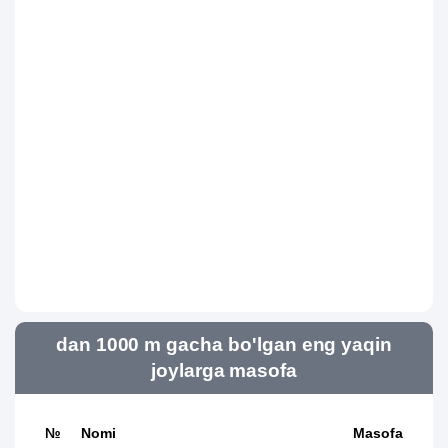
dan 1000 m gacha bo'lgan eng yaqin
joylarga masofa
№
Nomi
Masofa