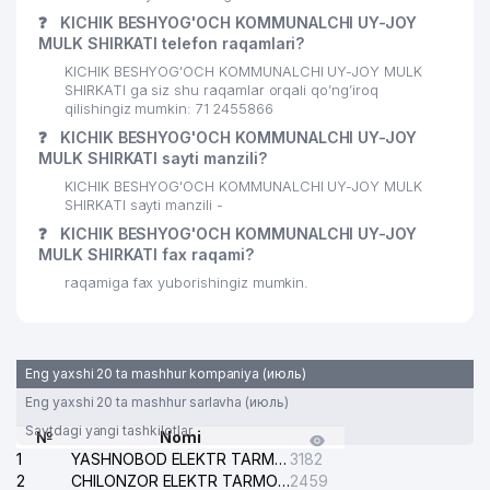
❓
KICHIK BESHYOG'OCH KOMMUNALCHI UY-JOY
MULK SHIRKATI telefon raqamlari?
KICHIK BESHYOG'OCH KOMMUNALCHI UY-JOY MULK
SHIRKATI ga siz shu raqamlar orqali qo’ng’iroq
qilishingiz mumkin: 71 2455866
❓
KICHIK BESHYOG'OCH KOMMUNALCHI UY-JOY
MULK SHIRKATI sayti manzili?
KICHIK BESHYOG'OCH KOMMUNALCHI UY-JOY MULK
SHIRKATI sayti manzili -
❓
KICHIK BESHYOG'OCH KOMMUNALCHI UY-JOY
MULK SHIRKATI fax raqami?
raqamiga fax yuborishingiz mumkin.
Eng yaxshi 20 ta mashhur kompaniya (июль)
Eng yaxshi 20 ta mashhur sarlavha (июль)
Saytdagi yangi tashkilotlar
№
Nomi
1
YASHNOBOD ELEKTR TARMOG'I NOSOZLIKLARI XIZMATI
3182
2
CHILONZOR ELEKTR TARMOG'I NOSOZLIK XIZMATI
2459