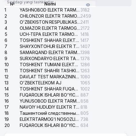
Saytdagi yangi tashkilotlar
№
Nomi
1
YASHNOBOD ELEKTR TARMOG'I NOSOZLIKLARI XIZMATI
3182
2
CHILONZOR ELEKTR TARMOG'I NOSOZLIK XIZMATI
2459
3
O'ZBEKISTON RESPUBLIKASI BOSH PROKURATURASI ISHONCH TELEFONI
2411
4
OLMAZOR ELEKTR TARMOG'I NOSOZLIKLARI XIZMATI
2172
5
UCH-TEPA ELEKTR TARMOG'I NOSOZLIKLARI XIZMATI
1418
6
TOSHKENT SHAHAR ELEKTR TARMOQLARI KORXONASI AJ
1417
7
SHAYXONTOHUR ELEKTR TARMOG'I NOSOZLIKLARINI TUZATISH XIZMATI
1407
8
SAMARQAND ELEKTR TARMOQLARI AJ
1398
9
SURXONDARYO ELEKTR TARMOQLARI AJ
1378
10
TOSHKENT TUMANI ELEKTR TARMOG'I AVARIYA XIZMATI
1286
11
TOSHKENT SHAHRI TASHKILOT TELEFONLARI HAQIDA MA'LUMOT BYUROSI
1263
12
DAVLAT TEST MARKAZINING ISHONCH TELEFONLARI
1080
13
O'ZBEKTELEKOM AJ
1065
14
TOSHKENT SHAHAR FUQAROLIK ISHLARI BO'YICHA SUDI
1002
15
FUQAROLIK ISHLARI BO'YICHA YAKKASAROY TUMANLARARO SUDI
887
16
YUNUSOBOD ELEKTR TARMOG'I NOSOZLIKLARI XIZMATI
858
17
NAVOIY HUDUDIY ELEKTR TARMOQLARI KORXONASI AJ
818
18
Ташкентский следственный изолятор
805
19
ELEKTRTARMOG'I NOSOZLIKLARINI TO'ZATISH SERGELI XIZMATI
738
20
FUQAROLIK ISHLARI BO'YICHA UCH-TEPA TUMANI SUDI
634