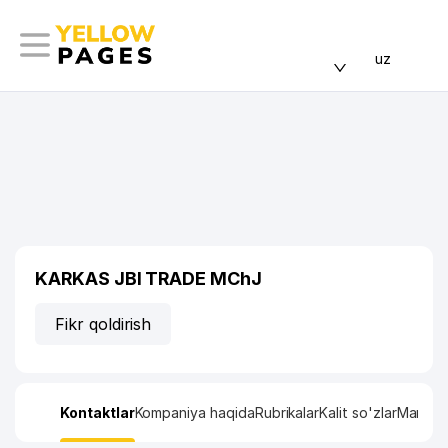
uz
KARKAS JBI TRADE MChJ
Fikr qoldirish
Kontaktlar
Kompaniya haqida
Rubrikalar
Kalit so'zlar
Manzil x