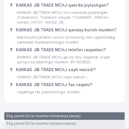
❓
KARKAS JBI TRADE MChJ qaerda joylashgan?
KARKAS JBI TRADE MChJ shu manzilda joylashgan:
O'zbekiston, Toshkent viloyati, TOSHKENT, SIRG'ALI
tumani, HITOY, 100102, 28.
❓
KARKAS JBI TRADE MChJ qanday borish mumkin?
Marshrutni yaratish uchun siz bizning veb-saytimizdagi
xaritadan foydalanishingiz mumkin
❓
KARKAS JBI TRADE MChJ telefon raqamlari?
KARKAS JBI TRADE MChJ ga siz shu raqamlar orqali
qo’ng’iroq qilishingiz mumkin: 95 1931830
❓
KARKAS JBI TRADE MChJ sayti manzili?
KARKAS JBI TRADE MChJ sayti manzili -
❓
KARKAS JBI TRADE MChJ fax raqami?
raqamiga fax yuborishingiz mumkin.
Eng yaxshi 20 ta mashhur kompaniya (июль)
Eng yaxshi 20 ta mashhur sarlavha (июль)