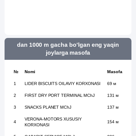
dan 1000 m gacha bo'lgan eng yaqin
joylarga masofa
№
Nomi
Masofa
1
LIDER BISCUITS OILAVIY KORXONASI
69 м
2
FIRST DRY PORT TERMINAL MChJ
131 м
3
SNACKS PLANET MChJ
137 м
VERONA-MOTORS XUSUSIY
4
154 м
KORXONASI