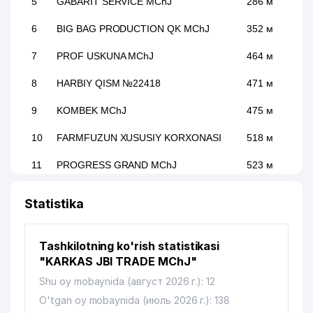
5
GABARIT SERVICE MChJ
286 м
6
BIG BAG PRODUCTION QK MChJ
352 м
7
PROF USKUNA MChJ
464 м
8
HARBIY QISM №22418
471 м
9
KOMBEK MChJ
475 м
10
FARMFUZUN XUSUSIY KORXONASI
518 м
11
PROGRESS GRAND MChJ
523 м
12
REZALIT KOLOR MChJ
528 м
Statistika
13
SILK ROAD INTERNATIONAL MChJ
619 м
Tashkilotning ko'rish statistikasi
UMUMIY O'RTA TA'LIM MAKTABI
14
632 м
"KARKAS JBI TRADE MChJ"
№264
Shu oy mobaynida (август 2026 г.): 12
15
ALOQA BO'LIMI №155
652 м
O'tgan oy mobaynida (июль 2026 г.): 138