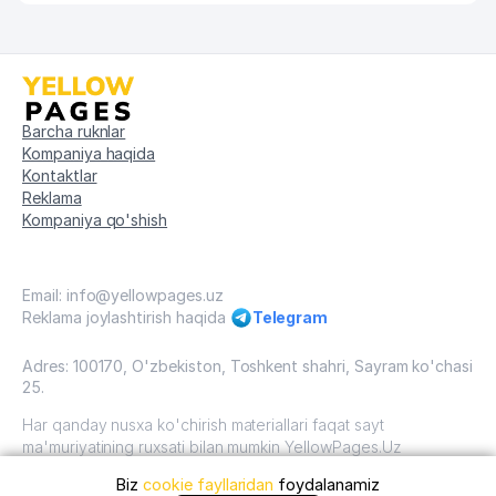
Barcha ruknlar
Kompaniya haqida
Kontaktlar
Reklama
Kompaniya qo'shish
Email: info@yellowpages.uz
Reklama joylashtirish haqida
Telegram
Adres: 100170, O'zbekiston, Toshkent shahri, Sayram ko'chasi
25.
Har qanday nusxa ko'chirish materiallari faqat sayt
ma'muriyatining ruxsati bilan mumkin YellowPages.Uz
Biz
cookie fayllaridan
foydalanamiz
O'zbekiston, 2009 - 2026 / O'zbekiston "sariq