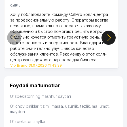
CallPro
Хочу поблагодарить команду CallPro колл-центра
за профессиональную работу. Операторы всегда
вежливые, внимательно относятся к каждому
обращению и быстро помогают решить вопросы.
Отдельно хочется отметить грамотную речь,
ответственность и оперативность. Благодаря их
работе значительно улучшилось качество
обслуживания клиентов. Рекомендую этот колл-
центр как надежного партнера для бизнеса.
Vip Brand 31.07.2026 11:43:39
Foydali ma'lumotlar
O'zbekistonning mashhur saytlari
O'lchov birliklari tizimi: massa, uzunlik, tezlik, ma'lumot,
maydon
O'zbekiston saytlari