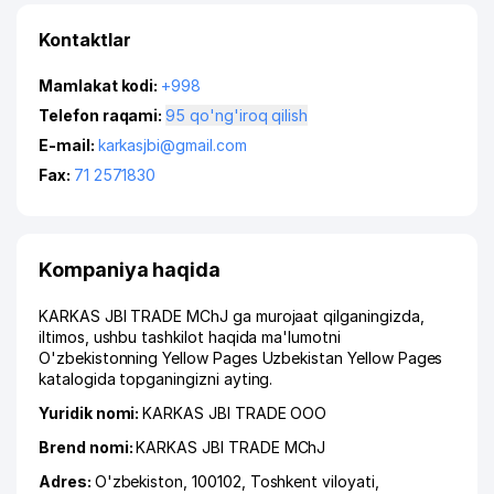
Kontaktlar
Mamlakat kodi:
+998
Telefon raqami:
95 qo'ng'iroq qilish
E-mail:
karkasjbi@gmail.com
Fax:
71 2571830
Kompaniya haqida
KARKAS JBI TRADE MChJ ga murojaat qilganingizda,
iltimos, ushbu tashkilot haqida ma'lumotni
O'zbekistonning Yellow Pages Uzbekistan Yellow Pages
katalogida topganingizni ayting.
Yuridik nomi:
KARKAS JBI TRADE ООО
Brend nomi:
KARKAS JBI TRADE MChJ
Adres:
O'zbekiston, 100102,
Toshkent viloyati
,