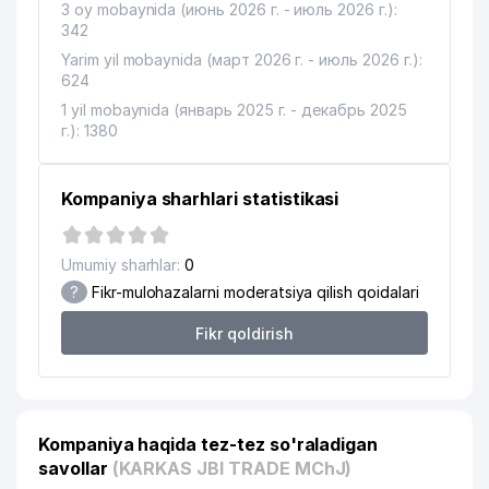
16
GOFRAMASTER MChJ
690 м
3 oy mobaynida (июнь 2026 г. - июль 2026 г.):
342
17
UzPolitex Holding MChJ
833 м
Yarim yil mobaynida (март 2026 г. - июль 2026 г.):
624
O'zR DAVLAT BOJXONA QOSHIDAGI
18
874 м
MILLIY KINOLOGLAR MARKAZI
1 yil mobaynida (январь 2025 г. - декабрь 2025
г.): 1380
19
REZINA AND GRANULA MChJ
878 м
20
INTERLOGISTICS QK MChJ
931 м
Kompaniya sharhlari statistikasi
21
ASL OYNA MChJ
945 м
Umumiy sharhlar:
0
22
CONSTANT CHEMICALS MChJ
963 м
?
Fikr-mulohazalarni moderatsiya qilish qoidalari
Fikr qoldirish
Kompaniya haqida tez-tez so'raladigan
savollar
(KARKAS JBI TRADE MChJ)