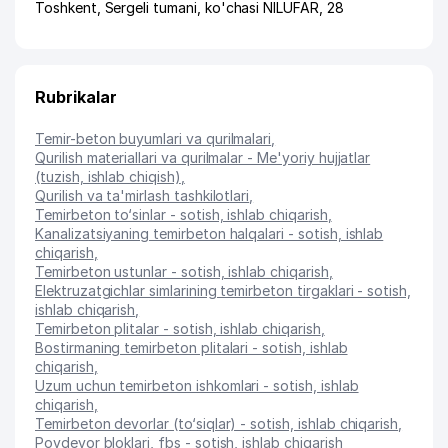
Toshkent
,
Sergeli tumani
,
ko'chasi NILUFAR
, 28
Rubrikalar
Temir-beton buyumlari va qurilmalari
,
Qurilish materiallari va qurilmalar - Me'yoriy hujjatlar
(tuzish, ishlab chiqish)
,
Qurilish va ta'mirlash tashkilotlari
,
Temirbeton to‘sinlar - sotish, ishlab chiqarish
,
Kanalizatsiyaning temirbeton halqalari - sotish, ishlab
chiqarish
,
Temirbeton ustunlar - sotish, ishlab chiqarish
,
Elektruzatgichlar simlarining temirbeton tirgaklari - sotish,
ishlab chiqarish
,
Temirbeton plitalar - sotish, ishlab chiqarish
,
Bostirmaning temirbeton plitalari - sotish, ishlab
chiqarish
,
Uzum uchun temirbeton ishkomlari - sotish, ishlab
chiqarish
,
Temirbeton devorlar (to‘siqlar) - sotish, ishlab chiqarish
,
Poydevor bloklari, fbs - sotish, ishlab chiqarish