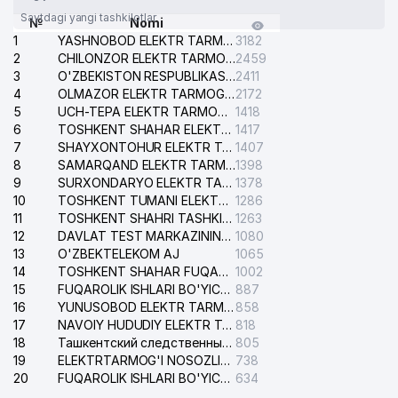
Saytdagi yangi tashkilotlar
№
Nomi
1
YASHNOBOD ELEKTR TARMOG'I NOSOZLIKLARI XIZMATI
3182
2
CHILONZOR ELEKTR TARMOG'I NOSOZLIK XIZMATI
2459
3
O'ZBEKISTON RESPUBLIKASI BOSH PROKURATURASI ISHONCH TELEFONI
2411
4
OLMAZOR ELEKTR TARMOG'I NOSOZLIKLARI XIZMATI
2172
5
UCH-TEPA ELEKTR TARMOG'I NOSOZLIKLARI XIZMATI
1418
6
TOSHKENT SHAHAR ELEKTR TARMOQLARI KORXONASI AJ
1417
7
SHAYXONTOHUR ELEKTR TARMOG'I NOSOZLIKLARINI TUZATISH XIZMATI
1407
8
SAMARQAND ELEKTR TARMOQLARI AJ
1398
9
SURXONDARYO ELEKTR TARMOQLARI AJ
1378
10
TOSHKENT TUMANI ELEKTR TARMOG'I AVARIYA XIZMATI
1286
11
TOSHKENT SHAHRI TASHKILOT TELEFONLARI HAQIDA MA'LUMOT BYUROSI
1263
12
DAVLAT TEST MARKAZINING ISHONCH TELEFONLARI
1080
13
O'ZBEKTELEKOM AJ
1065
14
TOSHKENT SHAHAR FUQAROLIK ISHLARI BO'YICHA SUDI
1002
15
FUQAROLIK ISHLARI BO'YICHA YAKKASAROY TUMANLARARO SUDI
887
16
YUNUSOBOD ELEKTR TARMOG'I NOSOZLIKLARI XIZMATI
858
17
NAVOIY HUDUDIY ELEKTR TARMOQLARI KORXONASI AJ
818
18
Ташкентский следственный изолятор
805
19
ELEKTRTARMOG'I NOSOZLIKLARINI TO'ZATISH SERGELI XIZMATI
738
20
FUQAROLIK ISHLARI BO'YICHA UCH-TEPA TUMANI SUDI
634