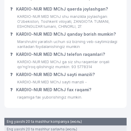
❓
KARDIO-NUR MED MChJ qaerda joylashgan?
KARDIO-NUR MED MChJ shu manzilda joylashgan:
O'zbekiston, Toshkent viloyati, ZANGIOTA TUMANI,
ESHONGUZAR tumani, CHINORLI, 27.
❓
KARDIO-NUR MED MChJ qanday borish mumkin?
Marshrutni yaratish uchun siz bizning veb-saytimizdagi
xaritadan foydalanishingiz mumkin
❓
KARDIO-NUR MED MChJ telefon raqamlari?
KARDIO-NUR MED MChJ ga siz shu raqamlar orqali
qo’ng’iroq qilishingiz mumkin: 93 5778314
❓
KARDIO-NUR MED MChJ sayti manzili?
KARDIO-NUR MED MChJ sayti manzili -
❓
KARDIO-NUR MED MChJ fax raqami?
raqamiga fax yuborishingiz mumkin.
Eng yaxshi 20 ta mashhur kompaniya (июль)
Eng yaxshi 20 ta mashhur sarlavha (июль)