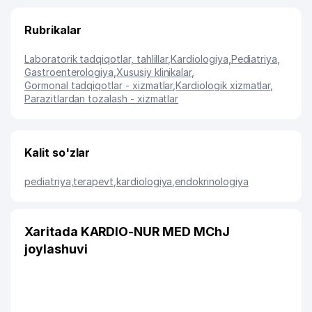
Rubrikalar
Laboratorik tadqiqotlar, tahlillar
,
Kardiologiya
,
Pediatriya
,
Gastroenterologiya
,
Xususiy klinikalar
,
Gormonal tadqiqotlar - xizmatlar
,
Kardiologik xizmatlar
,
Parazitlardan tozalash - xizmatlar
Kalit so'zlar
pediatriya
,
terapevt
,
kardiologiya
,
endokrinologiya
Xaritada KARDIO-NUR MED MChJ
joylashuvi