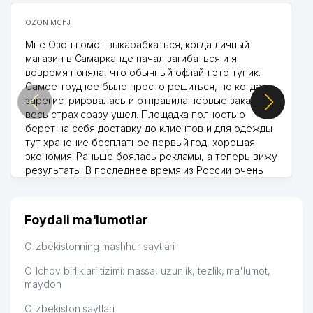
OZON MChJ
Мне Озон помог выкарабкаться, когда личный
магазин в Самарканде начал загибаться и я
вовремя поняла, что обычный офлайн это тупик.
Самое трудное было просто решиться, но когда
зарегистрировалась и отправила первые заказы,
весь страх сразу ушел. Площадка полностью
берет на себя доставку до клиентов и для одежды
тут хранение бесплатное первый год, хорошая
экономия. Раньше боялась рекламы, а теперь вижу
результаты. В последнее время из России очень
много заказывают, а вначале только по
Узбекистану брали, но вяло. Удалось раскрутиться,
дальше развиваюсь потихоньку😊
Foydali ma'lumotlar
Hamida 03.08.2026 12:45:39
O'zbekistonning mashhur saytlari
O'lchov birliklari tizimi: massa, uzunlik, tezlik, ma'lumot,
maydon
O'zbekiston saytlari