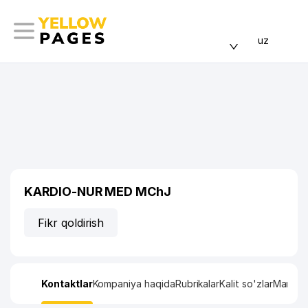
uz
KARDIO-NUR MED MChJ
Fikr qoldirish
Kontaktlar
Kompaniya haqida
Rubrikalar
Kalit so'zlar
Manzil x