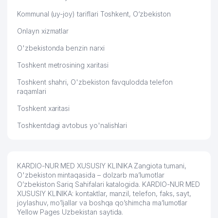
Kommunal (uy-joy) tariflari Toshkent, O‘zbekiston
Onlayn xizmatlar
O'zbekistonda benzin narxi
Toshkent metrosining xaritasi
Toshkent shahri, O'zbekiston favqulodda telefon
raqamlari
Toshkent xaritasi
Toshkentdagi avtobus yo'nalishlari
KARDIO-NUR MED XUSUSIY KLINIKA Zangiota tumani,
O'zbekiston mintaqasida – dolzarb ma’lumotlar
O’zbekiston Sariq Sahifalari katalogida. KARDIO-NUR MED
XUSUSIY KLINIKA: kontaktlar, manzil, telefon, faks, sayt,
joylashuv, mo’ljallar va boshqa qo’shimcha ma’lumotlar
Yellow Pages Uzbekistan saytida.