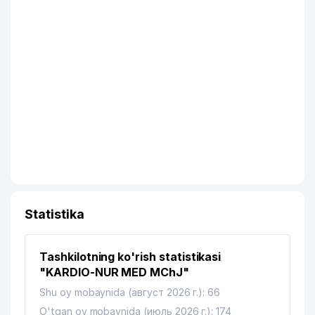
Statistika
Tashkilotning ko'rish statistikasi
"KARDIO-NUR MED MChJ"
Shu oy mobaynida (август 2026 г.): 66
O'tgan oy mobaynida (июль 2026 г.): 174