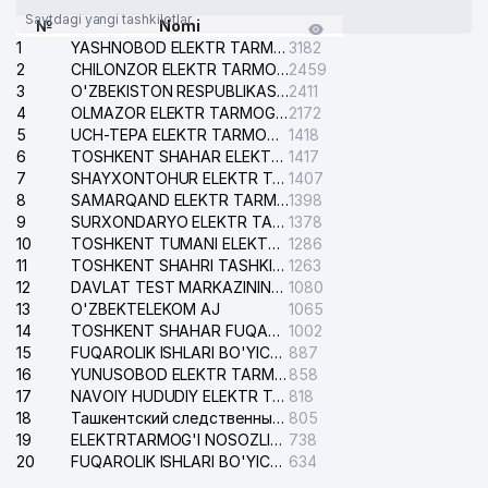
Saytdagi yangi tashkilotlar
№
Nomi
1
YASHNOBOD ELEKTR TARMOG'I NOSOZLIKLARI XIZMATI
3182
2
CHILONZOR ELEKTR TARMOG'I NOSOZLIK XIZMATI
2459
3
O'ZBEKISTON RESPUBLIKASI BOSH PROKURATURASI ISHONCH TELEFONI
2411
4
OLMAZOR ELEKTR TARMOG'I NOSOZLIKLARI XIZMATI
2172
5
UCH-TEPA ELEKTR TARMOG'I NOSOZLIKLARI XIZMATI
1418
6
TOSHKENT SHAHAR ELEKTR TARMOQLARI KORXONASI AJ
1417
7
SHAYXONTOHUR ELEKTR TARMOG'I NOSOZLIKLARINI TUZATISH XIZMATI
1407
8
SAMARQAND ELEKTR TARMOQLARI AJ
1398
9
SURXONDARYO ELEKTR TARMOQLARI AJ
1378
10
TOSHKENT TUMANI ELEKTR TARMOG'I AVARIYA XIZMATI
1286
11
TOSHKENT SHAHRI TASHKILOT TELEFONLARI HAQIDA MA'LUMOT BYUROSI
1263
12
DAVLAT TEST MARKAZINING ISHONCH TELEFONLARI
1080
13
O'ZBEKTELEKOM AJ
1065
14
TOSHKENT SHAHAR FUQAROLIK ISHLARI BO'YICHA SUDI
1002
15
FUQAROLIK ISHLARI BO'YICHA YAKKASAROY TUMANLARARO SUDI
887
16
YUNUSOBOD ELEKTR TARMOG'I NOSOZLIKLARI XIZMATI
858
17
NAVOIY HUDUDIY ELEKTR TARMOQLARI KORXONASI AJ
818
18
Ташкентский следственный изолятор
805
19
ELEKTRTARMOG'I NOSOZLIKLARINI TO'ZATISH SERGELI XIZMATI
738
20
FUQAROLIK ISHLARI BO'YICHA UCH-TEPA TUMANI SUDI
634