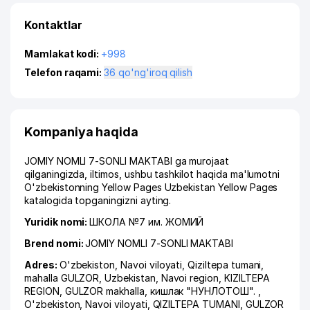
Kontaktlar
Mamlakat kodi:
+998
Telefon raqami:
36 qo'ng'iroq qilish
Kompaniya haqida
JOMIY NOMLI 7-SONLI MAKTABI ga murojaat
qilganingizda, iltimos, ushbu tashkilot haqida ma'lumotni
O'zbekistonning Yellow Pages Uzbekistan Yellow Pages
katalogida topganingizni ayting.
Yuridik nomi:
ШКОЛА №7 им. ЖОМИЙ
Brend nomi:
JOMIY NOMLI 7-SONLI MAKTABI
Adres:
O'zbekiston,
Navoi viloyati
,
Qiziltepa tumani
,
mahalla GULZOR
, Uzbekistan, Navoi region, KIZILTEPA
REGION, GULZOR makhalla, кишлак "НУНЛОТОШ". ,
O'zbekiston, Navoi viloyati, QIZILTEPA TUMANI, GULZOR