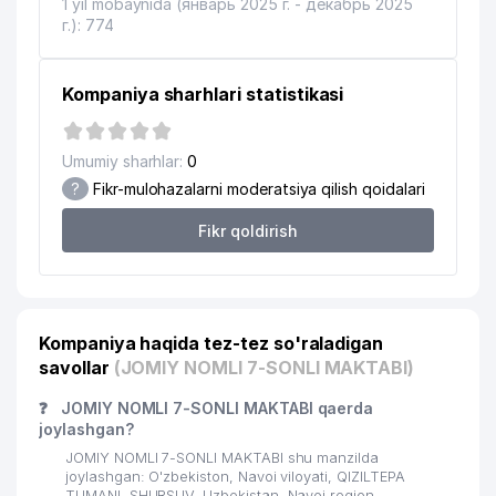
1 yil mobaynida (январь 2025 г. - декабрь 2025
г.): 774
Kompaniya sharhlari statistikasi
Umumiy sharhlar:
0
?
Fikr-mulohazalarni moderatsiya qilish qoidalari
Fikr qoldirish
Kompaniya haqida tez-tez so'raladigan
savollar
(JOMIY NOMLI 7-SONLI MAKTABI)
❓
JOMIY NOMLI 7-SONLI MAKTABI qaerda
joylashgan?
JOMIY NOMLI 7-SONLI MAKTABI shu manzilda
joylashgan: O'zbekiston, Navoi viloyati, QIZILTEPA
TUMANI, SHURSUV, Uzbekistan, Navoi region,