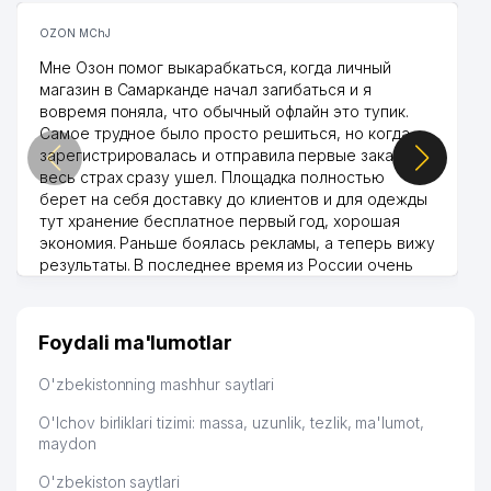
OZON MChJ
Мне Озон помог выкарабкаться, когда личный
магазин в Самарканде начал загибаться и я
вовремя поняла, что обычный офлайн это тупик.
Самое трудное было просто решиться, но когда
зарегистрировалась и отправила первые заказы,
весь страх сразу ушел. Площадка полностью
берет на себя доставку до клиентов и для одежды
тут хранение бесплатное первый год, хорошая
экономия. Раньше боялась рекламы, а теперь вижу
результаты. В последнее время из России очень
много заказывают, а вначале только по
Узбекистану брали, но вяло. Удалось раскрутиться,
дальше развиваюсь потихоньку😊
Foydali ma'lumotlar
Hamida 03.08.2026 12:45:39
O'zbekistonning mashhur saytlari
O'lchov birliklari tizimi: massa, uzunlik, tezlik, ma'lumot,
maydon
O'zbekiston saytlari