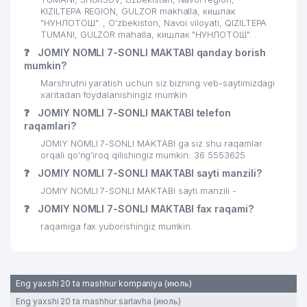
KIZILTEPA REGION, GULZOR makhalla, кишлак
"НУНЛОТОШ". , O'zbekiston, Navoi viloyati, QIZILTEPA
TUMANI, GULZOR mahalla, кишлак "НУНЛОТОШ". .
❓
JOMIY NOMLI 7-SONLI MAKTABI qanday borish
mumkin?
Marshrutni yaratish uchun siz bizning veb-saytimizdagi
xaritadan foydalanishingiz mumkin
❓
JOMIY NOMLI 7-SONLI MAKTABI telefon
raqamlari?
JOMIY NOMLI 7-SONLI MAKTABI ga siz shu raqamlar
orqali qo’ng’iroq qilishingiz mumkin: 36 5553625
❓
JOMIY NOMLI 7-SONLI MAKTABI sayti manzili?
JOMIY NOMLI 7-SONLI MAKTABI sayti manzili -
❓
JOMIY NOMLI 7-SONLI MAKTABI fax raqami?
raqamiga fax yuborishingiz mumkin.
Eng yaxshi 20 ta mashhur kompaniya (июль)
Eng yaxshi 20 ta mashhur sarlavha (июль)