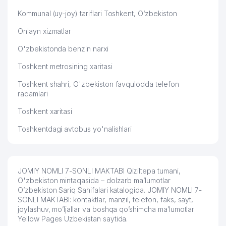
Kommunal (uy-joy) tariflari Toshkent, O‘zbekiston
Onlayn xizmatlar
O'zbekistonda benzin narxi
Toshkent metrosining xaritasi
Toshkent shahri, O'zbekiston favqulodda telefon
raqamlari
Toshkent xaritasi
Toshkentdagi avtobus yo'nalishlari
JOMIY NOMLI 7-SONLI MAKTABI Qiziltepa tumani,
O'zbekiston mintaqasida – dolzarb ma’lumotlar
O’zbekiston Sariq Sahifalari katalogida. JOMIY NOMLI 7-
SONLI MAKTABI: kontaktlar, manzil, telefon, faks, sayt,
joylashuv, mo’ljallar va boshqa qo’shimcha ma’lumotlar
Yellow Pages Uzbekistan saytida.