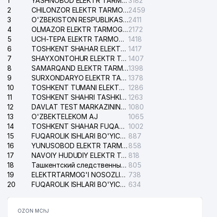
1
YASHNOBOD ELEKTR TARMOG'I NOSOZLIKLARI XIZMATI
3182
2
CHILONZOR ELEKTR TARMOG'I NOSOZLIK XIZMATI
2459
3
O'ZBEKISTON RESPUBLIKASI BOSH PROKURATURASI ISHONCH TELEFONI
2411
4
OLMAZOR ELEKTR TARMOG'I NOSOZLIKLARI XIZMATI
2172
5
UCH-TEPA ELEKTR TARMOG'I NOSOZLIKLARI XIZMATI
1418
6
TOSHKENT SHAHAR ELEKTR TARMOQLARI KORXONASI AJ
1417
7
SHAYXONTOHUR ELEKTR TARMOG'I NOSOZLIKLARINI TUZATISH XIZMATI
1407
8
SAMARQAND ELEKTR TARMOQLARI AJ
1398
9
SURXONDARYO ELEKTR TARMOQLARI AJ
1378
10
TOSHKENT TUMANI ELEKTR TARMOG'I AVARIYA XIZMATI
1286
11
TOSHKENT SHAHRI TASHKILOT TELEFONLARI HAQIDA MA'LUMOT BYUROSI
1263
12
DAVLAT TEST MARKAZINING ISHONCH TELEFONLARI
1080
13
O'ZBEKTELEKOM AJ
1065
14
TOSHKENT SHAHAR FUQAROLIK ISHLARI BO'YICHA SUDI
1002
15
FUQAROLIK ISHLARI BO'YICHA YAKKASAROY TUMANLARARO SUDI
887
16
YUNUSOBOD ELEKTR TARMOG'I NOSOZLIKLARI XIZMATI
858
17
NAVOIY HUDUDIY ELEKTR TARMOQLARI KORXONASI AJ
818
18
Ташкентский следственный изолятор
805
19
ELEKTRTARMOG'I NOSOZLIKLARINI TO'ZATISH SERGELI XIZMATI
738
20
FUQAROLIK ISHLARI BO'YICHA UCH-TEPA TUMANI SUDI
634
OZON MChJ