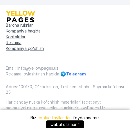
Barcha ruknlar
Kompaniya haqida
Kontaktlar
Reklama
Kompaniya qo'shish
Email: info@yellowpages.uz
Reklama joylashtirish haqida
Telegram
Adres: 100170, O'zbekiston, Toshkent shahri, Sayram ko'chasi
25.
Har qanday nusxa ko'chirish materiallari faqat sayt
ma'muriyatining ruxsati bilan mumkin YellowPages.Uz
Biz
cookie fayllaridan
foydalanamiz
O'zbekiston, 2009 - 2026 / O'zbekiston "sariq
sahifalar"mualliflik huquqi. Barcha huquqlar himoyalangan.
+99872 ... qo'ng'iroq qilish
Qabul qilaman"