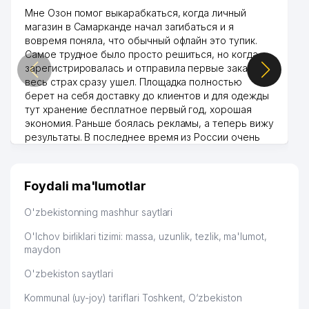
Мне Озон помог выкарабкаться, когда личный
магазин в Самарканде начал загибаться и я
вовремя поняла, что обычный офлайн это тупик.
Самое трудное было просто решиться, но когда
зарегистрировалась и отправила первые заказы,
весь страх сразу ушел. Площадка полностью
берет на себя доставку до клиентов и для одежды
тут хранение бесплатное первый год, хорошая
экономия. Раньше боялась рекламы, а теперь вижу
результаты. В последнее время из России очень
много заказывают, а вначале только по
Узбекистану брали, но вяло. Удалось раскрутиться,
дальше развиваюсь потихоньку😊
Foydali ma'lumotlar
Hamida 03.08.2026 12:45:39
O'zbekistonning mashhur saytlari
O'lchov birliklari tizimi: massa, uzunlik, tezlik, ma'lumot,
maydon
O'zbekiston saytlari
Kommunal (uy-joy) tariflari Toshkent, O‘zbekiston