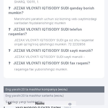
SHARQ, 130111, 1.
❓
JIZZAX VILOYATI IQTISODIY SUDI qanday borish
mumkin?
Marshrutni yaratish uchun siz bizning veb-saytimizdagi
xaritadan foydalanishingiz mumkin
❓
JIZZAX VILOYATI IQTISODIY SUDI telefon
raqamlari?
JIZZAX VILOYATI IQTISODIY SUDI ga siz shu raqamlar
orqali qo’ng’iroq qilishingiz mumkin: 72 2232856
❓
JIZZAX VILOYATI IQTISODIY SUDI sayti manzili?
JIZZAX VILOYATI IQTISODIY SUDI sayti manzili -
❓
JIZZAX VILOYATI IQTISODIY SUDI fax raqami?
raqamiga fax yuborishingiz mumkin.
Eng yaxshi 20 ta mashhur kompaniya (июль)
Eng yaxshi 20 ta mashhur sarlavha (июль)
Saytdagi yangi tashkilotlar
№
Nomi