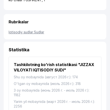
Rubrikalar
Iqtisodiy sudlar
,
Sudlar
Statistika
Tashkilotning ko'rish statistikasi "JIZZAX
VILOYATI IQTISODIY SUDI"
Shu oy mobaynida (август 2026 г.): 174
O'tgan oy mobaynida (июль 2026 г.): 318
3 oy mobaynida (июнь 2026 г. - июль 2026 г.):
1182
Yarim yil mobaynida (март 2026 г. - июль 2026 г.):
2256