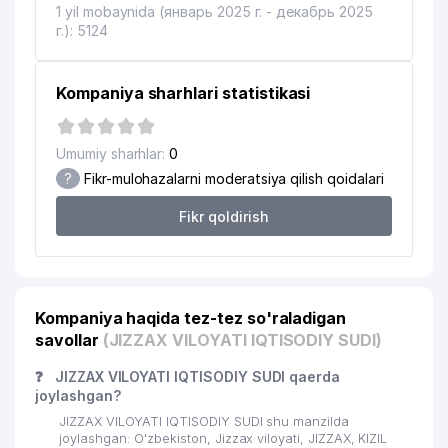
1 yil mobaynida (январь 2025 г. - декабрь 2025
г.): 5124
Kompaniya sharhlari statistikasi
Umumiy sharhlar:
0
?
Fikr-mulohazalarni moderatsiya qilish qoidalari
Fikr qoldirish
Kompaniya haqida tez-tez so'raladigan
savollar
(JIZZAX VILOYATI IQTISODIY SUDI)
❓
JIZZAX VILOYATI IQTISODIY SUDI qaerda
joylashgan?
JIZZAX VILOYATI IQTISODIY SUDI shu manzilda
joylashgan: O'zbekiston, Jizzax viloyati, JIZZAX, KIZIL