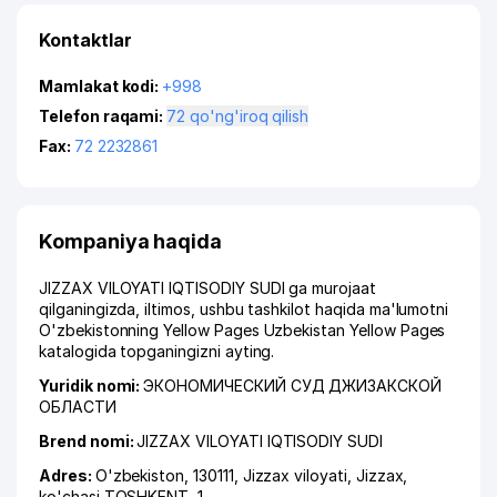
Kontaktlar
Mamlakat kodi:
+998
Telefon raqami:
72 qo'ng'iroq qilish
Fax:
72 2232861
Kompaniya haqida
JIZZAX VILOYATI IQTISODIY SUDI ga murojaat
qilganingizda, iltimos, ushbu tashkilot haqida ma'lumotni
O'zbekistonning Yellow Pages Uzbekistan Yellow Pages
katalogida topganingizni ayting.
Yuridik nomi:
ЭКОНОМИЧЕСКИЙ СУД ДЖИЗАКСКОЙ
ОБЛАСТИ
Brend nomi:
JIZZAX VILOYATI IQTISODIY SUDI
Adres:
O'zbekiston, 130111,
Jizzax viloyati
,
Jizzax
,
ko'chasi TOSHKENT
, 1