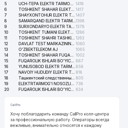
5
UCH-TEPA ELEKTR TARMOG'I NOSOZLIKLARI XIZMATI
1418
6
TOSHKENT SHAHAR ELEKTR TARMOQLARI KORXONASI AJ
1417
7
SHAYXONTOHUR ELEKTR TARMOG'I NOSOZLIKLARINI TUZATISH XIZMATI
1407
8
SAMARQAND ELEKTR TARMOQLARI AJ
1398
9
SURXONDARYO ELEKTR TARMOQLARI AJ
1378
10
TOSHKENT TUMANI ELEKTR TARMOG'I AVARIYA XIZMATI
1286
11
TOSHKENT SHAHRI TASHKILOT TELEFONLARI HAQIDA MA'LUMOT BYUROSI
1263
12
DAVLAT TEST MARKAZINING ISHONCH TELEFONLARI
1080
13
O'ZBEKTELEKOM AJ
1065
14
TOSHKENT SHAHAR FUQAROLIK ISHLARI BO'YICHA SUDI
1002
15
FUQAROLIK ISHLARI BO'YICHA YAKKASAROY TUMANLARARO SUDI
887
16
YUNUSOBOD ELEKTR TARMOG'I NOSOZLIKLARI XIZMATI
858
17
NAVOIY HUDUDIY ELEKTR TARMOQLARI KORXONASI AJ
818
18
Ташкентский следственный изолятор
805
19
ELEKTRTARMOG'I NOSOZLIKLARINI TO'ZATISH SERGELI XIZMATI
738
20
FUQAROLIK ISHLARI BO'YICHA UCH-TEPA TUMANI SUDI
634
CallPro
Хочу поблагодарить команду CallPro колл-центра
за профессиональную работу. Операторы всегда
вежливые, внимательно относятся к каждому