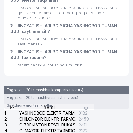
SUDI telefon raqamlari?
JINOYAT ISHLARI BO'YICHA YASHNOBOD TUMANI SUDI
ga siz shu raqamlar orqali qo’ng’iroq qilishingiz
mumkin: 71 2896123
❓
JINOYAT ISHLARI BO'YICHA YASHNOBOD TUMANI
SUDI sayti manzili?
JINOYAT ISHLARI BO'YICHA YASHNOBOD TUMANI SUDI
sayti manzili -
❓
JINOYAT ISHLARI BO'YICHA YASHNOBOD TUMANI
SUDI fax raqami?
raqamiga fax yuborishingiz mumkin.
Eng yaxshi 20 ta mashhur kompaniya (июль)
Eng yaxshi 20 ta mashhur sarlavha (июль)
Saytdagi yangi tashkilotlar
№
Nomi
1
YASHNOBOD ELEKTR TARMOG'I NOSOZLIKLARI XIZMATI
3182
2
CHILONZOR ELEKTR TARMOG'I NOSOZLIK XIZMATI
2459
3
O'ZBEKISTON RESPUBLIKASI BOSH PROKURATURASI ISHONCH TELEFONI
2411
4
OLMAZOR ELEKTR TARMOG'I NOSOZLIKLARI XIZMATI
2172