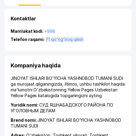
Kontaktlar
Mamlakat kodi:
+998
Telefon raqami:
71 qo'ng'iroq qilish
Kompaniya haqida
JINOYAT ISHLARI BO'YICHA YASHNOBOD TUMANI SUDI
ga murojaat qilganingizda, iltimos, ushbu tashkilot haqida
ma'lumotni O'zbekistonning Yellow Pages Uzbekistan
Yellow Pages katalogida topganingizni ayting.
Yuridik nomi:
СУД ЯШНАБАДСКОГО РАЙОНА ПО
УГОЛОВНЫМ ДЕЛАМ
Brend nomi:
JINOYAT ISHLARI BO'YICHA YASHNOBOD
TUMANI SUDI
Adres:
O'zbekiston,
Toshkent viloyati
,
Toshkent
,