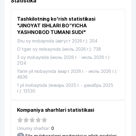
Statistika
Tashkilotning ko'rish statistikasi
"JINOYAT ISHLARI BO'YICHA
YASHNOBOD TUMANI SUDI"
Shu oy mobaynida (август 2026 г.): 204
O'tgan oy mobaynida (июль 2026 г.): 738
3 oy mobaynida (июнь 2026 г. - июль 2026 г.):
2124
Yarim yil mobaynida (март 2026 г. - июль 2026 г.):
4836
1 yil mobaynida (январь 2025 г. - декабрь 2025
г.): 13530
Kompaniya sharhlari statistikasi
Umumiy sharhlar:
0
?
Fikr-mulohazalarni moderatsiya qilish qoidalari