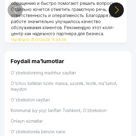
обращению и быстро помогают решить вопросы.
Отдельно хочется отметить грамотную речь,
ответственность и оперативность. Благодаря их
работе значительно улучшилось качество
обслуживания клиентов. Рекомендую этот колл-
центр как надежного партнера для бизнеса.
Vip Brand 31.07.2026 11:43:39
Foydali ma'lumotlar
O'zbekistonning mashhur saytlari
O'lchov birliklari tizimi: massa, uzunlik, tezlik, ma'lumot,
maydon
O'zbekiston saytlari
Kommunal (uy-joy) tariflari Toshkent, O‘zbekiston
Onlayn xizmatlar
O'zbekistonda benzin narxi