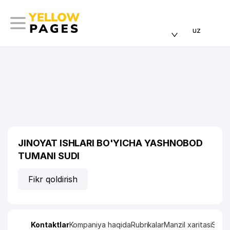
uz
JINOYAT ISHLARI BO'YICHA YASHNOBOD
TUMANI SUDI
Fikr qoldirish
Kontaktlar
Kompaniya haqida
Rubrikalar
Manzil xaritasi
Stati