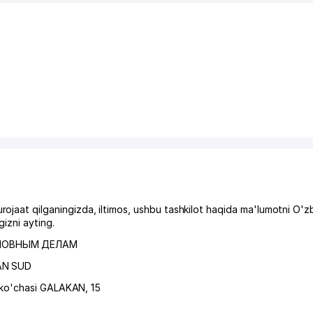
t qilganingizda, iltimos, ushbu tashkilot haqida ma'lumotni O'z
izni ayting.
ЛОВНЫМ ДЕЛАМ
AN SUD
ko'chasi GALAKAN
, 15