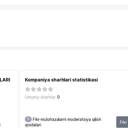
HLARI
Kompaniya sharhlari statistikasi
Umumiy sharhlar:
0
?
Fikr-mulohazalarni moderatsiya qilish
Fikr
qoidalari
4