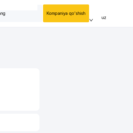
ang
Kompaniya qo'shish
uz