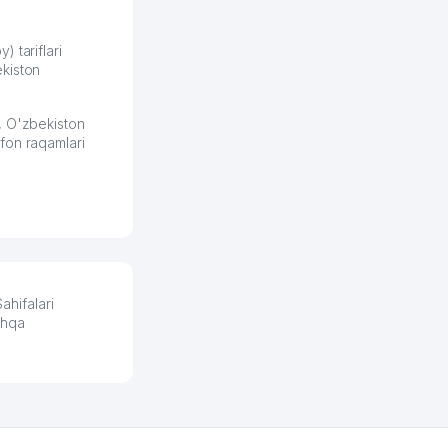
продвижением, но в итоге
разобрался. Озон как раз
получает свои 50 кликов на
) tariflari
kiston
обучение и цена потом
держится ровно около
ставки. Работать на
, O'zbekiston
площадке нравится, здесь
fon raqamlari
рынок сбыта шире и заказы
идут стабильно.
Урад 21.07.2026 08:47:51
hifalari
shqa