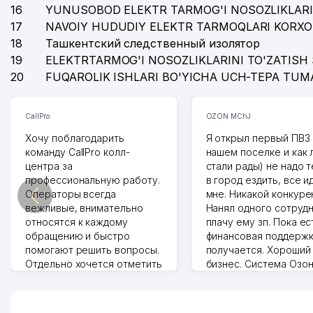
16
YUNUSOBOD ELEKTR TARMOG'I NOSOZLIKLARI
17
NAVOIY HUDUDIY ELEKTR TARMOQLARI KORXO
18
Ташкентский следственный изолятор
19
ELEKTRTARMOG'I NOSOZLIKLARINI TO'ZATISH 
20
FUQAROLIK ISHLARI BO'YICHA UCH-TEPA TUM
CallPro
OZON MChJ
Хочу поблагодарить
Я открыл первый ПВЗ 
команду CallPro колл-
нашем поселке и как
центра за
стали рады) не надо 
профессиональную работу.
в город ездить, все и
Операторы всегда
мне. Никакой конкуре
вежливые, внимательно
Нанял одного сотрудн
относятся к каждому
плачу ему зп. Пока ес
обращению и быстро
финансовая поддержк
помогают решить вопросы.
получается. Хороший
Отдельно хочется отметить
бизнес. Система Озо
грамотную речь,
сама делает отчеты.
ответственность и
Другой конкурент в 
оперативность. Благодаря
поселке вряд ли откр