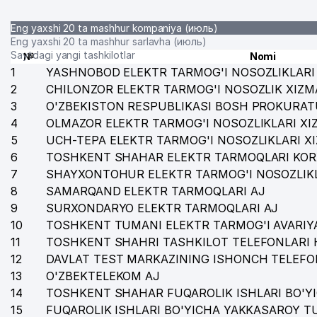
Eng yaxshi 20 ta mashhur kompaniya (июль)
Eng yaxshi 20 ta mashhur sarlavha (июль)
Saytdagi yangi tashkilotlar
№
Nomi
1
YASHNOBOD ELEKTR TARMOG'I NOSOZLIKLARI 
2
CHILONZOR ELEKTR TARMOG'I NOSOZLIK XIZM
3
O'ZBEKISTON RESPUBLIKASI BOSH PROKURAT
4
OLMAZOR ELEKTR TARMOG'I NOSOZLIKLARI XI
5
UCH-TEPA ELEKTR TARMOG'I NOSOZLIKLARI X
6
TOSHKENT SHAHAR ELEKTR TARMOQLARI KOR
7
SHAYXONTOHUR ELEKTR TARMOG'I NOSOZLIKL
8
SAMARQAND ELEKTR TARMOQLARI AJ
9
SURXONDARYO ELEKTR TARMOQLARI AJ
10
TOSHKENT TUMANI ELEKTR TARMOG'I AVARIYA
11
TOSHKENT SHAHRI TASHKILOT TELEFONLARI 
12
DAVLAT TEST MARKAZINING ISHONCH TELEFO
13
O'ZBEKTELEKOM AJ
14
TOSHKENT SHAHAR FUQAROLIK ISHLARI BO'Y
15
FUQAROLIK ISHLARI BO'YICHA YAKKASAROY 