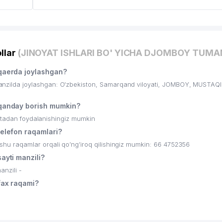
llar
(JINOYAT ISHLARI BO' YICHA DJOMBOY TUMA
aerda joylashgan?
ilda joylashgan: O'zbekiston, Samarqand viloyati, JOMBOY, MUSTAQIL
anday borish mumkin?
ritadan foydalanishingiz mumkin
lefon raqamlari?
 raqamlar orqali qo’ng’iroq qilishingiz mumkin: 66 4752356
yti manzili?
nzili -
ax raqami?