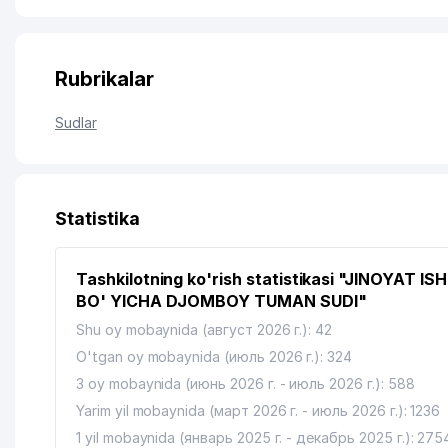
Rubrikalar
Sudlar
Statistika
Tashkilotning ko'rish statistikasi "JINOYAT IS
BO' YICHA DJOMBOY TUMAN SUDI"
Shu oy mobaynida (август 2026 г.): 42
O'tgan oy mobaynida (июль 2026 г.): 324
3 oy mobaynida (июнь 2026 г. - июль 2026 г.): 588
Yarim yil mobaynida (март 2026 г. - июль 2026 г.): 1236
1 yil mobaynida (январь 2025 г. - декабрь 2025 г.): 275