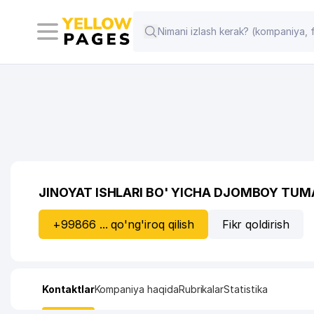
JINOYAT ISHLARI BO' YICHA DJOMBOY TUM
+99866 ... qo'ng'iroq qilish
Fikr qoldirish
Kontaktlar
Kompaniya haqida
Rubrikalar
Statistika