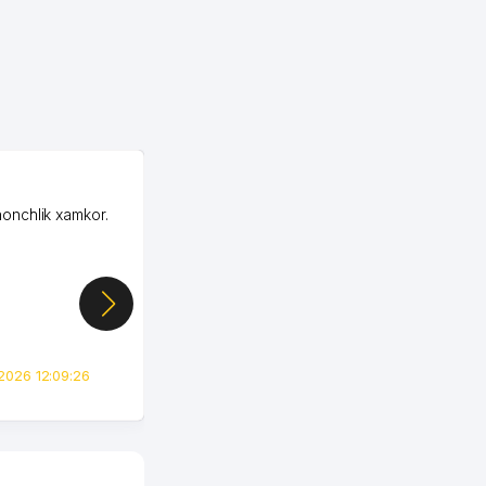
OZON MChJ
honchlik xamkor.
Зашел на Озон в
Узбекистане почти
случайно, когда коллега
показал свой кабинет и
цифры, так что я буквально
сразу загорелся этой
идеей. Регистрация заняла
всего вечер, а договор там
2026 12:09:26
вполне понятный и нет этих
всяких замудреных
юридических
формулировок. Первое
время сильно тупил с