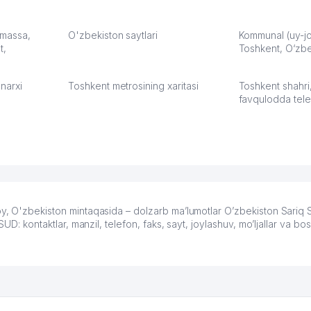
карте
а что
З.
: massa,
O'zbekiston saytlari
Kommunal (uy-joy
t,
Toshkent, O‘zbe
:37
narxi
Toshkent metrosining xaritasi
Toshkent shahri
favqulodda tele
bekiston mintaqasida – dolzarb ma’lumotlar O’zbekiston Sariq Sa
ontaktlar, manzil, telefon, faks, sayt, joylashuv, mo’ljallar va bo