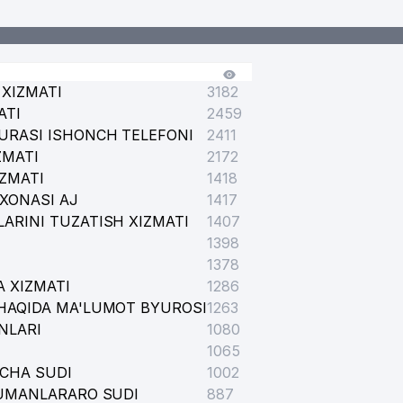
XIZMATI
3182
ATI
2459
URASI ISHONCH TELEFONI
2411
ZMATI
2172
IZMATI
1418
XONASI AJ
1417
ARINI TUZATISH XIZMATI
1407
1398
1378
 XIZMATI
1286
HAQIDA MA'LUMOT BYUROSI
1263
NLARI
1080
1065
ICHA SUDI
1002
TUMANLARARO SUDI
887