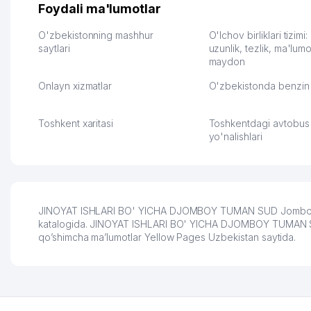
их работе значительно
потому что видно на 
Foydali ma'lumotlar
улучшилось качество
Озона для Узбекистан
обслуживания клиентов.
тут у нас уже есть ПВ
O'zbekistonning mashhur
O'lchov birliklari tizimi
Рекомендую этот колл-
saytlari
Выгодное дело и
uzunlik, tezlik, ma'lumo
maydon
центр как надежного
спокойное.
партнера для бизнеса.
Марат 27.07.2026 08:00
Onlayn xizmatlar
O'zbekistonda benzin 
Vip Brand 31.07.2026 11:43:39
Toshkent xaritasi
Toshkentdagi avtobus
yo'nalishlari
JINOYAT ISHLARI BO' YICHA DJOMBOY TUMAN SUD Jomboy, O'z
katalogida. JINOYAT ISHLARI BO' YICHA DJOMBOY TUMAN SUD: k
qo’shimcha ma’lumotlar Yellow Pages Uzbekistan saytida.