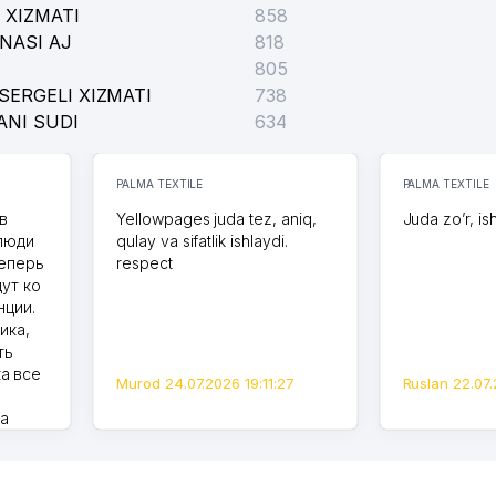
 XIZMATI
858
NASI AJ
818
805
SERGELI XIZMATI
738
ANI SUDI
634
PALMA TEXTILE
PALMA TEXTILE
в
Yellowpages juda tez, aniq,
Juda zo’r, is
 люди
qulay va sifatlik ishlaydi.
теперь
respect
дут ко
нции.
ика,
ть
а все
Murod 24.07.2026 19:11:27
Ruslan 22.07.
на
моем
оется,