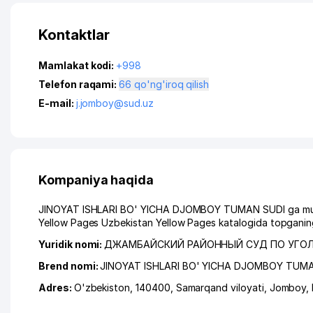
Kontaktlar
Mamlakat kodi:
+998
Telefon raqami:
66 qo'ng'iroq qilish
E-mail:
j.jomboy@sud.uz
Kompaniya haqida
JINOYAT ISHLARI BO' YICHA DJOMBOY TUMAN SUDI ga murojaa
Yellow Pages Uzbekistan Yellow Pages katalogida topganing
Yuridik nomi:
ДЖАМБАЙСКИЙ РАЙОННЫЙ СУД ПО УГО
Brend nomi:
JINOYAT ISHLARI BO' YICHA DJOMBOY TUM
Adres:
O'zbekiston, 140400,
Samarqand viloyati
,
Jomboy
,