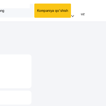
ang
Kompaniya qo'shish
uz