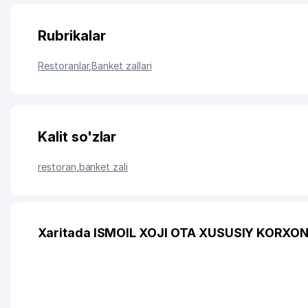
Rubrikalar
Restoranlar
,
Banket zallari
Kalit so'zlar
restoran
,
banket zali
Xaritada ISMOIL XOJI OTA XUSUSIY KORXONA