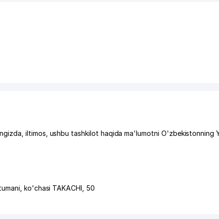
zda, iltimos, ushbu tashkilot haqida ma'lumotni O'zbekistonning 
tumani
,
ko'chasi TAKACHI
, 50