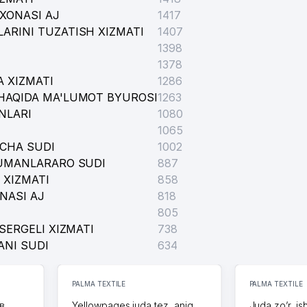
XONASI AJ
1417
ARINI TUZATISH XIZMATI
1407
1398
1378
 XIZMATI
1286
HAQIDA MA'LUMOT BYUROSI
1263
NLARI
1080
1065
ICHA SUDI
1002
TUMANLARARO SUDI
887
 XIZMATI
858
NASI AJ
818
805
SERGELI XIZMATI
738
ANI SUDI
634
PALMA TEXTILE
PALMA TEXTILE
в
Yellowpages juda tez, aniq,
Juda zo’r, is