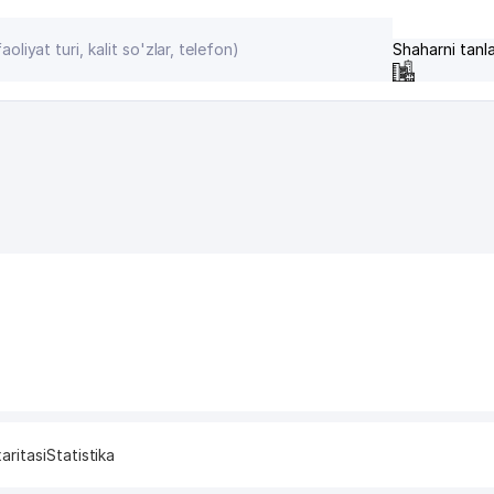
Shaharni tanl
aritasi
Statistika