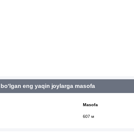
bo'lgan eng yaqin joylarga masofa
Masofa
607 м