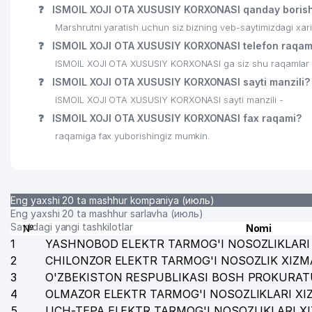
❓
ISMOIL XOJI OTA XUSUSIY KORXONASI qanday boris
Marshrutni yaratish uchun siz bizning veb-saytimizdagi xa
❓
ISMOIL XOJI OTA XUSUSIY KORXONASI telefon raqaml
ISMOIL XOJI OTA XUSUSIY KORXONASI ga siz shu raqamlar or
❓
ISMOIL XOJI OTA XUSUSIY KORXONASI sayti manzili?
ISMOIL XOJI OTA XUSUSIY KORXONASI sayti manzili -
❓
ISMOIL XOJI OTA XUSUSIY KORXONASI fax raqami?
raqamiga fax yuborishingiz mumkin.
Eng yaxshi 20 ta mashhur kompaniya (июль)
Eng yaxshi 20 ta mashhur sarlavha (июль)
Saytdagi yangi tashkilotlar
№
Nomi
1
YASHNOBOD ELEKTR TARMOG'I NOSOZLIKLARI 
2
CHILONZOR ELEKTR TARMOG'I NOSOZLIK XIZM
3
O'ZBEKISTON RESPUBLIKASI BOSH PROKURAT
4
OLMAZOR ELEKTR TARMOG'I NOSOZLIKLARI XI
5
UCH-TEPA ELEKTR TARMOG'I NOSOZLIKLARI X