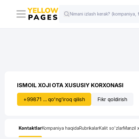
ISMOIL XOJI OTA XUSUSIY KORXONASI
+99871 ... qo'ng'iroq qilish
Fikr qoldirish
Kontaktlar
Kompaniya haqida
Rubrikalar
Kalit so'zlar
Manzil x