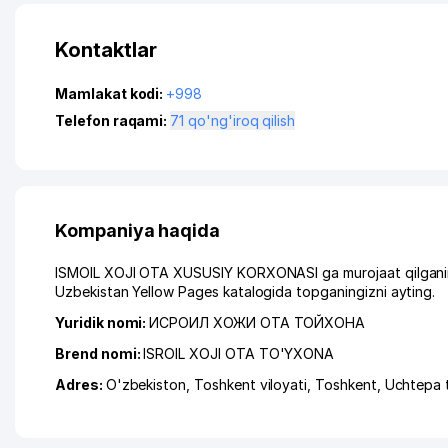
Kontaktlar
Mamlakat kodi:
+998
Telefon raqami:
71 qo'ng'iroq qilish
Kompaniya haqida
ISMOIL XOJI OTA XUSUSIY KORXONASI ga murojaat qilganingi
Uzbekistan Yellow Pages katalogida topganingizni ayting.
Yuridik nomi:
ИСРОИЛ ХОЖИ ОТА ТОЙХОНА
Brend nomi:
ISROIL XOJI OTA TO'YXONA
Adres:
O'zbekiston,
Toshkent viloyati
,
Toshkent
,
Uchtepa 