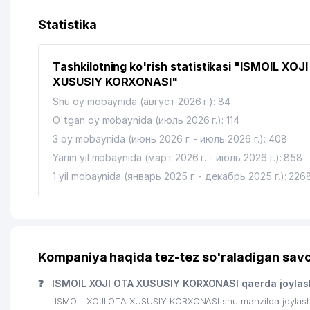
Statistika
Tashkilotning ko'rish statistikasi "ISMOIL XOJ
XUSUSIY KORXONASI"
Shu oy mobaynida (август 2026 г.): 84
O'tgan oy mobaynida (июль 2026 г.): 114
3 oy mobaynida (июнь 2026 г. - июль 2026 г.): 408
Yarim yil mobaynida (март 2026 г. - июль 2026 г.): 858
1 yil mobaynida (январь 2025 г. - декабрь 2025 г.): 226
Kompaniya haqida tez-tez so'raladigan savo
❓
ISMOIL XOJI OTA XUSUSIY KORXONASI qaerda joyla
ISMOIL XOJI OTA XUSUSIY KORXONASI shu manzilda joylash