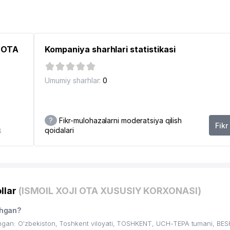
I OTA
Kompaniya sharhlari statistikasi
Umumiy sharhlar:
0
?
Fikr-mulohazalarni moderatsiya qilish
Fikr
qoidalari
8
llar
(ISMOIL XOJI OTA XUSUSIY KORXONASI)
shgan?
gan: O'zbekiston, Toshkent viloyati, TOSHKENT, UCH-TEPA tumani, BES