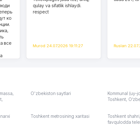
 люди
qulay va sifatlik ishlaydi.
теперь
respect
дут ко
нции.
ика,
ть
а все
Murod 24.07.2026 19:11:27
Ruslan 22.07.
на
моем
оется,
карте
а что
З.
: massa,
O'zbekiston saytlari
Kommunal (uy-joy
t,
Toshkent, O‘zbe
:37
narxi
Toshkent metrosining xaritasi
Toshkent shahri
favqulodda tele