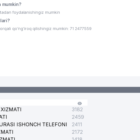
h mumkin?
ritadan foydalanishingiz mumkin
ari?
qali qo’ng’iroq qilishingiz mumkin: 71 2477559
XIZMATI
3182
ATI
2459
URASI ISHONCH TELEFONI
2411
ZMATI
2172
IZMATI
1418