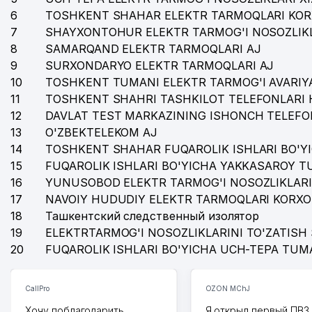
6
TOSHKENT SHAHAR ELEKTR TARMOQLARI KOR
7
SHAYXONTOHUR ELEKTR TARMOG'I NOSOZLIKL
8
SAMARQAND ELEKTR TARMOQLARI AJ
9
SURXONDARYO ELEKTR TARMOQLARI AJ
10
TOSHKENT TUMANI ELEKTR TARMOG'I AVARIYA
11
TOSHKENT SHAHRI TASHKILOT TELEFONLARI 
12
DAVLAT TEST MARKAZINING ISHONCH TELEFO
13
O'ZBEKTELEKOM AJ
14
TOSHKENT SHAHAR FUQAROLIK ISHLARI BO'Y
15
FUQAROLIK ISHLARI BO'YICHA YAKKASAROY 
16
YUNUSOBOD ELEKTR TARMOG'I NOSOZLIKLARI
17
NAVOIY HUDUDIY ELEKTR TARMOQLARI KORXO
18
Ташкентский следственный изолятор
19
ELEKTRTARMOG'I NOSOZLIKLARINI TO'ZATISH 
20
FUQAROLIK ISHLARI BO'YICHA UCH-TEPA TUM
CallPro
OZON MChJ
Хочу поблагодарить
Я открыл первый ПВЗ 