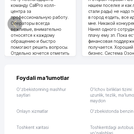
команду CallPro колл-
нашем поселке и как
центра за
стали рады) не надо 
профессиональную работу.
в город ездить, все и
Операторы всегда
мне. Никакой конкуре
вежливые, внимательно
Нанял одного сотрудн
относятся к каждому
плачу ему зп. Пока ес
обращению и быстро
финансовая поддержк
помогают решить вопросы.
получается. Хороший
Отдельно хочется отметить
бизнес. Система Озо
грамотную речь,
сама делает отчеты.
ответственность и
Другой конкурент в 
оперативность. Благодаря
поселке вряд ли откр
их работе значительно
потому что видно на 
Foydali ma'lumotlar
улучшилось качество
Озона для Узбекистан
обслуживания клиентов.
тут у нас уже есть ПВ
O'zbekistonning mashhur
O'lchov birliklari tizimi
Рекомендую этот колл-
saytlari
Выгодное дело и
uzunlik, tezlik, ma'lumo
maydon
центр как надежного
спокойное.
партнера для бизнеса.
Марат 27.07.2026 08:00
Onlayn xizmatlar
O'zbekistonda benzin 
Vip Brand 31.07.2026 11:43:39
Toshkent xaritasi
Toshkentdagi avtobus
yo'nalishlari