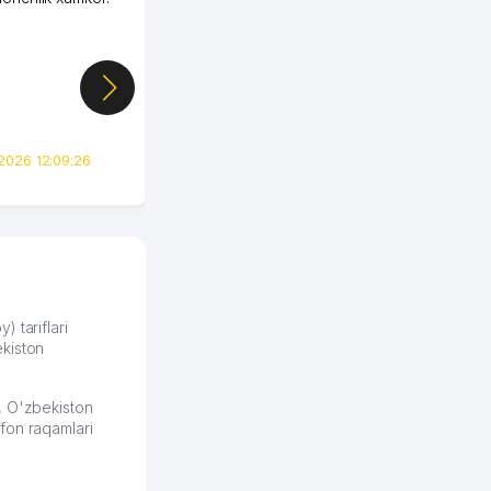
Узбекистане почти
случайно, когда коллега
показал свой кабинет и
цифры, так что я буквально
сразу загорелся этой
идеей. Регистрация заняла
всего вечер, а договор там
2026 12:09:26
вполне понятный и нет этих
всяких замудреных
юридических
формулировок. Первое
время сильно тупил с
продвижением, но в итоге
разобрался. Озон как раз
получает свои 50 кликов на
) tariflari
kiston
обучение и цена потом
держится ровно около
ставки. Работать на
, O'zbekiston
площадке нравится, здесь
fon raqamlari
рынок сбыта шире и заказы
идут стабильно.
Урад 21.07.2026 08:47:51