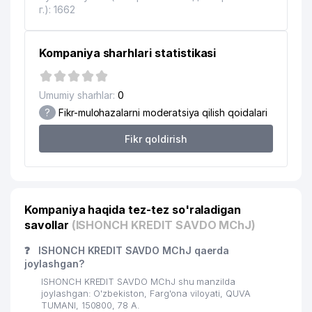
г.): 1662
Kompaniya sharhlari statistikasi
Umumiy sharhlar:
0
?
Fikr-mulohazalarni moderatsiya qilish qoidalari
Fikr qoldirish
Kompaniya haqida tez-tez so'raladigan
savollar
(ISHONCH KREDIT SAVDO MChJ)
❓
ISHONCH KREDIT SAVDO MChJ qaerda
joylashgan?
ISHONCH KREDIT SAVDO MChJ shu manzilda
joylashgan: O'zbekiston, Farg'ona viloyati, QUVA
TUMANI, 150800, 78 A.