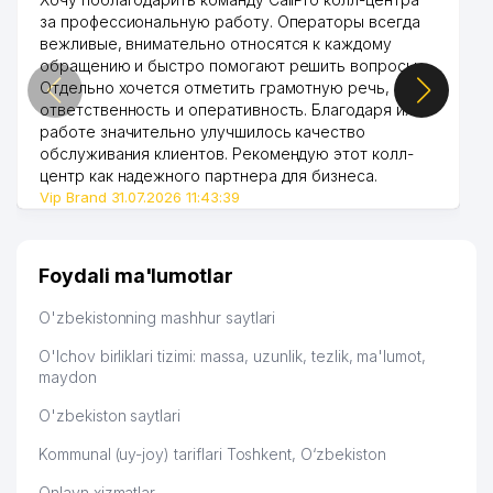
за профессиональную работу. Операторы всегда
вежливые, внимательно относятся к каждому
обращению и быстро помогают решить вопросы.
Отдельно хочется отметить грамотную речь,
ответственность и оперативность. Благодаря их
работе значительно улучшилось качество
обслуживания клиентов. Рекомендую этот колл-
центр как надежного партнера для бизнеса.
Vip Brand 31.07.2026 11:43:39
Foydali ma'lumotlar
O'zbekistonning mashhur saytlari
O'lchov birliklari tizimi: massa, uzunlik, tezlik, ma'lumot,
maydon
O'zbekiston saytlari
Kommunal (uy-joy) tariflari Toshkent, O‘zbekiston
Onlayn xizmatlar