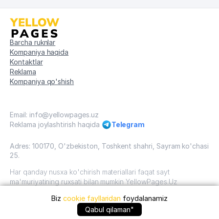
Barcha ruknlar
Kompaniya haqida
Kontaktlar
Reklama
Kompaniya qo'shish
Email: info@yellowpages.uz
Reklama joylashtirish haqida
Telegram
Adres: 100170, O'zbekiston, Toshkent shahri, Sayram ko'chasi
25.
Har qanday nusxa ko'chirish materiallari faqat sayt
ma'muriyatining ruxsati bilan mumkin YellowPages.Uz
Biz
cookie fayllaridan
foydalanamiz
O'zbekiston, 2009 - 2026 / O'zbekiston "sariq
sahifalar"mualliflik huquqi. Barcha huquqlar himoyalangan.
+99873 ... qo'ng'iroq qilish
Qabul qilaman"