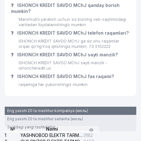
❓
ISHONCH KREDIT SAVDO MChJ qanday borish
mumkin?
Marshrutni yaratish uchun siz bizning veb-saytimizdagi
xaritadan foydalanishingiz mumkin
❓
ISHONCH KREDIT SAVDO MChJ telefon raqamlari?
ISHONCH KREDIT SAVDO MChJ ga siz shu raqamlar
orqali qo’ng’iroq qilishingiz mumkin: 73 5152222
❓
ISHONCH KREDIT SAVDO MChJ sayti manzili?
ISHONCH KREDIT SAVDO MChJ sayti manzili -
ishonchkredit.uz
❓
ISHONCH KREDIT SAVDO MChJ fax raqami?
raqamiga fax yuborishingiz mumkin.
Eng yaxshi 20 ta mashhur kompaniya (июль)
Eng yaxshi 20 ta mashhur sarlavha (июль)
Saytdagi yangi tashkilotlar
№
Nomi
1
YASHNOBOD ELEKTR TARMOG'I NOSOZLIKLARI XIZMATI
3182