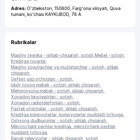
Adres:
O'zbekiston, 150800,
Farg'ona viloyati
,
Quva
tumani
,
ko'chasi KAYKUBOD
, 78 A
Rubrikalar
Maishiy texnika - ishlab-chiqarish, sotish
,
Mebel - sotish
,
Kreditga tovarlar
,
Maishiy sovutgichlar va muzlatgichlar - sotish, ishlab
chiqarish
,
Gefest gaz o‘choqlari - sotish
,
Idish-tovoq mebeli - sotish, ishlab chiqarish
,
Mehmonxona mebeli - sotish, ishlab chiqarish
,
Xonadon kinoteatrlari - sotish
,
Xonadon radiotelefonlari - sotish
,
Pastak stolchalar - sotish, ishlab chiqarish
,
Kreditga kompyuterlar, kompyuterlar muddatli to‘lovga
,
Oshxona dudburonlar - sotish, ishlab chiqarish
,
Mikroto‘lqinli pechlar kreditga, mikroto‘lqinli pechlar
muddatli to‘lovga
,
Rangli televizorlar - ishlab chiqarish, sotish