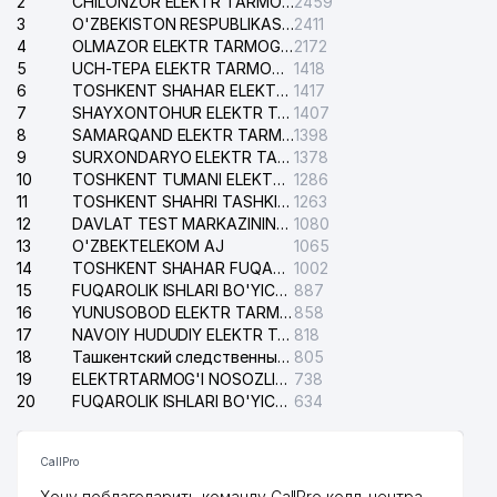
2
CHILONZOR ELEKTR TARMOG'I NOSOZLIK XIZMATI
2459
3
O'ZBEKISTON RESPUBLIKASI BOSH PROKURATURASI ISHONCH TELEFONI
2411
4
OLMAZOR ELEKTR TARMOG'I NOSOZLIKLARI XIZMATI
2172
5
UCH-TEPA ELEKTR TARMOG'I NOSOZLIKLARI XIZMATI
1418
6
TOSHKENT SHAHAR ELEKTR TARMOQLARI KORXONASI AJ
1417
7
SHAYXONTOHUR ELEKTR TARMOG'I NOSOZLIKLARINI TUZATISH XIZMATI
1407
8
SAMARQAND ELEKTR TARMOQLARI AJ
1398
9
SURXONDARYO ELEKTR TARMOQLARI AJ
1378
10
TOSHKENT TUMANI ELEKTR TARMOG'I AVARIYA XIZMATI
1286
11
TOSHKENT SHAHRI TASHKILOT TELEFONLARI HAQIDA MA'LUMOT BYUROSI
1263
12
DAVLAT TEST MARKAZINING ISHONCH TELEFONLARI
1080
13
O'ZBEKTELEKOM AJ
1065
14
TOSHKENT SHAHAR FUQAROLIK ISHLARI BO'YICHA SUDI
1002
15
FUQAROLIK ISHLARI BO'YICHA YAKKASAROY TUMANLARARO SUDI
887
16
YUNUSOBOD ELEKTR TARMOG'I NOSOZLIKLARI XIZMATI
858
17
NAVOIY HUDUDIY ELEKTR TARMOQLARI KORXONASI AJ
818
18
Ташкентский следственный изолятор
805
19
ELEKTRTARMOG'I NOSOZLIKLARINI TO'ZATISH SERGELI XIZMATI
738
20
FUQAROLIK ISHLARI BO'YICHA UCH-TEPA TUMANI SUDI
634
CallPro
Хочу поблагодарить команду CallPro колл-центра