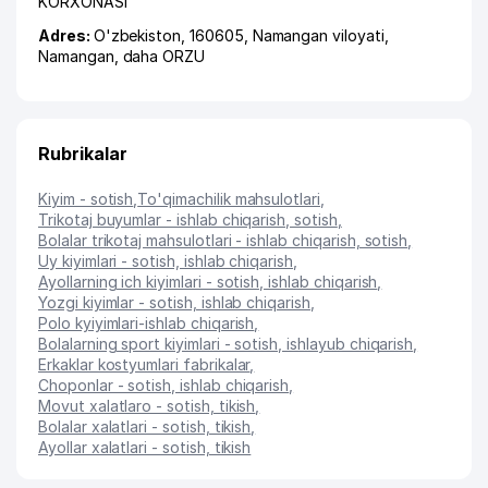
KORXONASI
Adres:
O'zbekiston, 160605,
Namangan viloyati
,
Namangan
,
daha ORZU
Rubrikalar
Kiyim - sotish
,
To'qimachilik mahsulotlari
,
Trikotaj buyumlar - ishlab chiqarish, sotish
,
Bolalar trikotaj mahsulotlari - ishlab chiqarish, sotish
,
Uy kiyimlari - sotish, ishlab chiqarish
,
Ayollarning ich kiyimlari - sotish, ishlab chiqarish
,
Yozgi kiyimlar - sotish, ishlab chiqarish
,
Polo kyiyimlari-ishlab chiqarish
,
Bolalarning sport kiyimlari - sotish, ishlayub chiqarish
,
Erkaklar kostyumlari fabrikalar
,
Choponlar - sotish, ishlab chiqarish
,
Movut xalatlaro - sotish, tikish
,
Bolalar xalatlari - sotish, tikish
,
Ayollar xalatlari - sotish, tikish