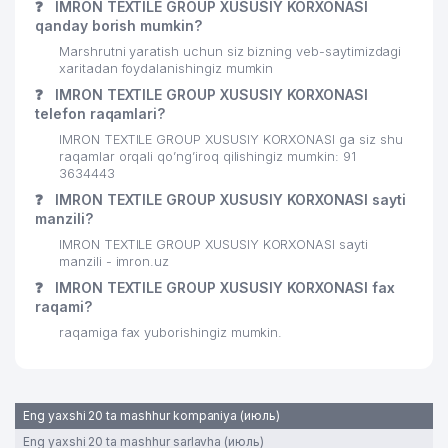
❓
IMRON TEXTILE GROUP XUSUSIY KORXONASI
qanday borish mumkin?
Marshrutni yaratish uchun siz bizning veb-saytimizdagi
xaritadan foydalanishingiz mumkin
❓
IMRON TEXTILE GROUP XUSUSIY KORXONASI
telefon raqamlari?
IMRON TEXTILE GROUP XUSUSIY KORXONASI ga siz shu
raqamlar orqali qo’ng’iroq qilishingiz mumkin: 91
3634443
❓
IMRON TEXTILE GROUP XUSUSIY KORXONASI sayti
manzili?
IMRON TEXTILE GROUP XUSUSIY KORXONASI sayti
manzili - imron.uz
❓
IMRON TEXTILE GROUP XUSUSIY KORXONASI fax
raqami?
raqamiga fax yuborishingiz mumkin.
Eng yaxshi 20 ta mashhur kompaniya (июль)
Eng yaxshi 20 ta mashhur sarlavha (июль)