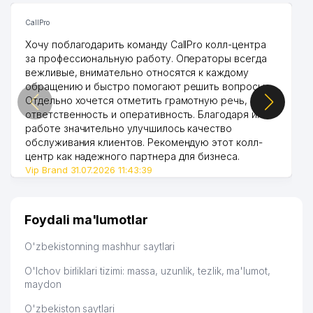
CallPro
Хочу поблагодарить команду CallPro колл-центра
за профессиональную работу. Операторы всегда
вежливые, внимательно относятся к каждому
обращению и быстро помогают решить вопросы.
Отдельно хочется отметить грамотную речь,
ответственность и оперативность. Благодаря их
работе значительно улучшилось качество
обслуживания клиентов. Рекомендую этот колл-
центр как надежного партнера для бизнеса.
Vip Brand 31.07.2026 11:43:39
Foydali ma'lumotlar
O'zbekistonning mashhur saytlari
O'lchov birliklari tizimi: massa, uzunlik, tezlik, ma'lumot,
maydon
O'zbekiston saytlari