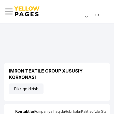
uz
IMRON TEXTILE GROUP XUSUSIY
KORXONASI
Fikr qoldirish
Kontaktlar
Kompaniya haqida
Rubrikalar
Kalit so'zlar
Statisti