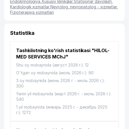
Endokrinologiya
,
Xususiy klinikalar
,
Statsionar davolash
,
Kardiologik xizmatlar
,
Nevrolog, nevropatolog - xizmatlar
,
Fizioterapiya xizmatlari
Statistika
Tashkilotning ko'rish statistikasi "HILOL-
MED SERVICES MChJ"
Shu oy mobaynida (август 2026 г.): 12
O'tgan oy mobaynida (июль 2026 г.): 90
3 oy mobaynida (июнь 2026 г. - июль 2026 г.):
300
Yarim yil mobaynida (март 2026 г. - июль 2026 г.):
540
1 yil mobaynida (январь 2025 г. - декабрь 2025
г.): 1272