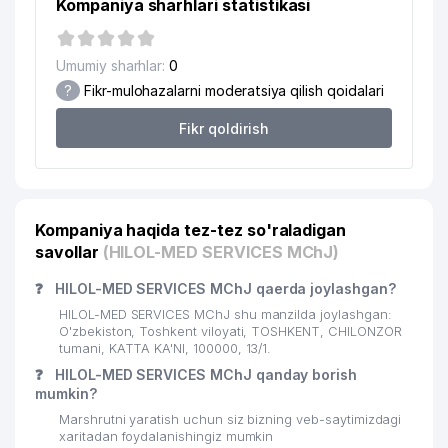
Kompaniya sharhlari statistikasi
Umumiy sharhlar:
0
?
Fikr-mulohazalarni moderatsiya qilish qoidalari
Fikr qoldirish
Kompaniya haqida tez-tez so'raladigan
savollar
(HILOL-MED SERVICES MChJ)
❓
HILOL-MED SERVICES MChJ qaerda joylashgan?
HILOL-MED SERVICES MChJ shu manzilda joylashgan:
O'zbekiston, Toshkent viloyati, TOSHKENT, CHILONZOR
tumani, KATTA KA'NI, 100000, 13/1.
❓
HILOL-MED SERVICES MChJ qanday borish
mumkin?
Marshrutni yaratish uchun siz bizning veb-saytimizdagi
xaritadan foydalanishingiz mumkin