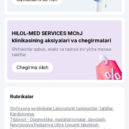
HILOL-MED SERVICES MChJ
klinikasining aksiyalari va chegirmalari
Shifokorlar qabuli, analiz va tashxis bo'yicha maxsus
takliflar
Chegirma olish
Rubrikalar
Shifoxona va klinikalar
,
Laboratorik tadqiqotlar, tahlillar
,
Kardiologiya
,
Tibbiyot - Diagnostika, maslahatxonalar, davolash
,
Nevrologiya
,
Pediatriya
,
Ultra tovushli tekshirish
,