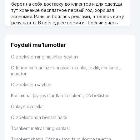
берет на себя доставку до клиентов и для одежды
тут хранение бесплатное первый год, хорошая
экономия. Раньше боялась рекламы, а теперь вижу
результаты. В последнее время из России очень
много заказывают, а вначале только по
Узбекистану брали, но вяло. Удалось раскрутиться,
дальше развиваюсь потихоньку😊
Foydali ma'lumotlar
Hamida 03.08.2026 12:45:39
O'zbekistonning mashhur saytlari
O'lchov birliklari tizimi: massa, uzunlik, tezlik, ma'lumot,
maydon
O'zbekiston saytlari
Kommunal (uy-joy) tariflari Toshkent, O‘zbekiston
Onlayn xizmatlar
O'zbekistonda benzin narxi
Toshkent metrosining xaritasi
Toshkent shahri, O'zbekiston favqulodda telefon