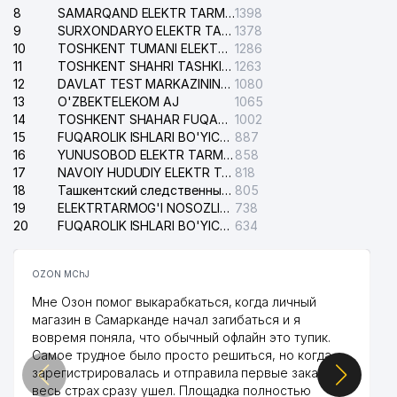
8
SAMARQAND ELEKTR TARMOQLARI AJ
1398
9
SURXONDARYO ELEKTR TARMOQLARI AJ
1378
10
TOSHKENT TUMANI ELEKTR TARMOG'I AVARIYA XIZMATI
1286
11
TOSHKENT SHAHRI TASHKILOT TELEFONLARI HAQIDA MA'LUMOT BYUROSI
1263
12
DAVLAT TEST MARKAZINING ISHONCH TELEFONLARI
1080
13
O'ZBEKTELEKOM AJ
1065
14
TOSHKENT SHAHAR FUQAROLIK ISHLARI BO'YICHA SUDI
1002
15
FUQAROLIK ISHLARI BO'YICHA YAKKASAROY TUMANLARARO SUDI
887
16
YUNUSOBOD ELEKTR TARMOG'I NOSOZLIKLARI XIZMATI
858
17
NAVOIY HUDUDIY ELEKTR TARMOQLARI KORXONASI AJ
818
18
Ташкентский следственный изолятор
805
19
ELEKTRTARMOG'I NOSOZLIKLARINI TO'ZATISH SERGELI XIZMATI
738
20
FUQAROLIK ISHLARI BO'YICHA UCH-TEPA TUMANI SUDI
634
OZON MChJ
Мне Озон помог выкарабкаться, когда личный
магазин в Самарканде начал загибаться и я
вовремя поняла, что обычный офлайн это тупик.
Самое трудное было просто решиться, но когда
зарегистрировалась и отправила первые заказы,
весь страх сразу ушел. Площадка полностью