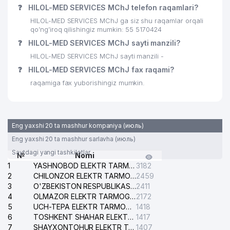
❓
HILOL-MED SERVICES MChJ telefon raqamlari?
HILOL-MED SERVICES MChJ ga siz shu raqamlar orqali
qo’ng’iroq qilishingiz mumkin: 55 5170424
❓
HILOL-MED SERVICES MChJ sayti manzili?
HILOL-MED SERVICES MChJ sayti manzili -
❓
HILOL-MED SERVICES MChJ fax raqami?
raqamiga fax yuborishingiz mumkin.
Eng yaxshi 20 ta mashhur kompaniya (июль)
Eng yaxshi 20 ta mashhur sarlavha (июль)
Saytdagi yangi tashkilotlar
№
Nomi
1
YASHNOBOD ELEKTR TARMOG'I NOSOZLIKLARI XIZMATI
3182
2
CHILONZOR ELEKTR TARMOG'I NOSOZLIK XIZMATI
2459
3
O'ZBEKISTON RESPUBLIKASI BOSH PROKURATURASI ISHONCH TELEFONI
2411
4
OLMAZOR ELEKTR TARMOG'I NOSOZLIKLARI XIZMATI
2172
5
UCH-TEPA ELEKTR TARMOG'I NOSOZLIKLARI XIZMATI
1418
6
TOSHKENT SHAHAR ELEKTR TARMOQLARI KORXONASI AJ
1417
7
SHAYXONTOHUR ELEKTR TARMOG'I NOSOZLIKLARINI TUZATISH XIZMATI
1407