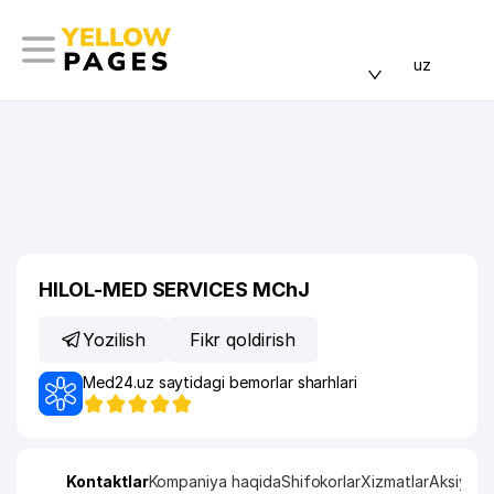
uz
HILOL-MED SERVICES MChJ
Yozilish
Fikr qoldirish
Med24.uz saytidagi bemorlar sharhlari
Kontaktlar
Kompaniya haqida
Shifokorlar
Xizmatlar
Aksiya
Ru