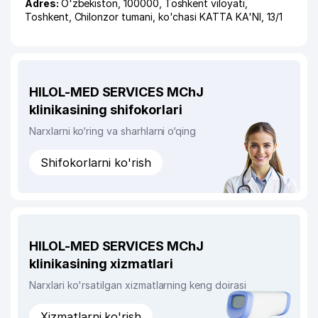
Adres:
O'zbekiston, 100000,
Toshkent viloyati
,
Toshkent
,
Chilonzor tumani
,
ko'chasi KATTA KA'NI
, 13/1
HILOL-MED SERVICES MChJ
klinikasining shifokorlari
Narxlarni ko‘ring va sharhlarni o‘qing
Shifokorlarni ko'rish
HILOL-MED SERVICES MChJ
klinikasining xizmatlari
Narxlari ko'rsatilgan xizmatlarning keng doirasi
Xizmatlarni ko'rish