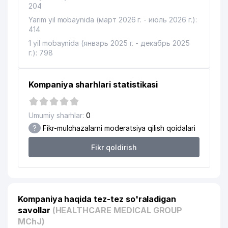
204
Yarim yil mobaynida (март 2026 г. - июль 2026 г.):
414
1 yil mobaynida (январь 2025 г. - декабрь 2025
г.): 798
Kompaniya sharhlari statistikasi
Umumiy sharhlar:
0
?
Fikr-mulohazalarni moderatsiya qilish qoidalari
Fikr qoldirish
Kompaniya haqida tez-tez so'raladigan
savollar
(HEALTHCARE MEDICAL GROUP
MChJ)