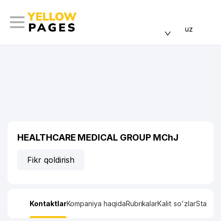
uz
HEALTHCARE MEDICAL GROUP MChJ
Fikr qoldirish
Kontaktlar
Kompaniya haqida
Rubrikalar
Kalit so'zlar
Statisti