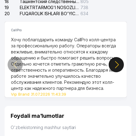
18
Ташкентский следственный изолятор
805
19
ELEKTRTARMOG'I NOSOZLIKLARINI TO'ZATISH SERGELI XIZMATI
738
20
FUQAROLIK ISHLARI BO'YICHA UCH-TEPA TUMANI SUDI
634
CallPro
Хочу поблагодарить команду CallPro колл-центра
за профессиональную работу. Операторы всегда
вежливые, внимательно относятся к каждому
обращению и быстро помогают решить вопросы.
Отдельно хочется отметить грамотную речь,
ответственность и оперативность. Благодаря их
работе значительно улучшилось качество
обслуживания клиентов. Рекомендую этот колл-
центр как надежного партнера для бизнеса.
Vip Brand 31.07.2026 11:43:39
Foydali ma'lumotlar
O'zbekistonning mashhur saytlari