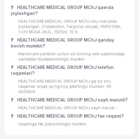
❓
HEALTHCARE MEDICAL GROUP MChJ qaerda
joylashgan?
HEALTHCARE MEDICAL GROUP MChJ shu manzilda
joylashgan: O'zbekiston, Farg'ona viloyati, FARG'ONA,
1-chi MUSA JALIL, 150100, 10 А.
❓
HEALTHCARE MEDICAL GROUP MChJ qanday
borish mumkin?
Marshrutni yaratish uchun siz bizning veb-saytimizdagi
xaritadan foydalanishingiz mumkin
❓
HEALTHCARE MEDICAL GROUP MChJ telefon
raqamlari?
HEALTHCARE MEDICAL GROUP MChJ ga siz shu
raqamlar orqali qo’ng’iroq qilishingiz mumkin: 95
4029900
❓
HEALTHCARE MEDICAL GROUP MChJ sayti manzili?
HEALTHCARE MEDICAL GROUP MChJ sayti manzili -
❓
HEALTHCARE MEDICAL GROUP MChJ fax raqami?
raqamiga fax yuborishingiz mumkin.