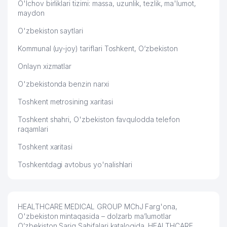
O'lchov birliklari tizimi: massa, uzunlik, tezlik, ma'lumot,
maydon
O'zbekiston saytlari
Kommunal (uy-joy) tariflari Toshkent, O‘zbekiston
Onlayn xizmatlar
O'zbekistonda benzin narxi
Toshkent metrosining xaritasi
Toshkent shahri, O'zbekiston favqulodda telefon
raqamlari
Toshkent xaritasi
Toshkentdagi avtobus yo'nalishlari
HEALTHCARE MEDICAL GROUP MChJ Farg'ona,
O'zbekiston mintaqasida – dolzarb ma’lumotlar
O’zbekiston Sariq Sahifalari katalogida. HEALTHCARE