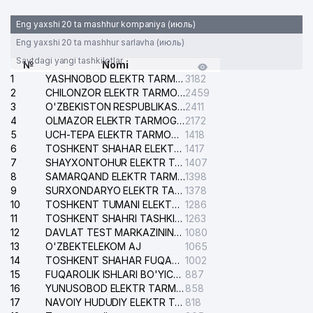
Eng yaxshi 20 ta mashhur kompaniya (июль)
Eng yaxshi 20 ta mashhur sarlavha (июль)
Saytdagi yangi tashkilotlar
№
Nomi
1
YASHNOBOD ELEKTR TARMOG'I NOSOZLIKLARI XIZMATI
3182
2
CHILONZOR ELEKTR TARMOG'I NOSOZLIK XIZMATI
2459
3
O'ZBEKISTON RESPUBLIKASI BOSH PROKURATURASI ISHONCH TELEFONI
2411
4
OLMAZOR ELEKTR TARMOG'I NOSOZLIKLARI XIZMATI
2172
5
UCH-TEPA ELEKTR TARMOG'I NOSOZLIKLARI XIZMATI
1418
6
TOSHKENT SHAHAR ELEKTR TARMOQLARI KORXONASI AJ
1417
7
SHAYXONTOHUR ELEKTR TARMOG'I NOSOZLIKLARINI TUZATISH XIZMATI
1407
8
SAMARQAND ELEKTR TARMOQLARI AJ
1398
9
SURXONDARYO ELEKTR TARMOQLARI AJ
1378
10
TOSHKENT TUMANI ELEKTR TARMOG'I AVARIYA XIZMATI
1286
11
TOSHKENT SHAHRI TASHKILOT TELEFONLARI HAQIDA MA'LUMOT BYUROSI
1263
12
DAVLAT TEST MARKAZINING ISHONCH TELEFONLARI
1080
13
O'ZBEKTELEKOM AJ
1065
14
TOSHKENT SHAHAR FUQAROLIK ISHLARI BO'YICHA SUDI
1002
15
FUQAROLIK ISHLARI BO'YICHA YAKKASAROY TUMANLARARO SUDI
887
16
YUNUSOBOD ELEKTR TARMOG'I NOSOZLIKLARI XIZMATI
858
17
NAVOIY HUDUDIY ELEKTR TARMOQLARI KORXONASI AJ
818