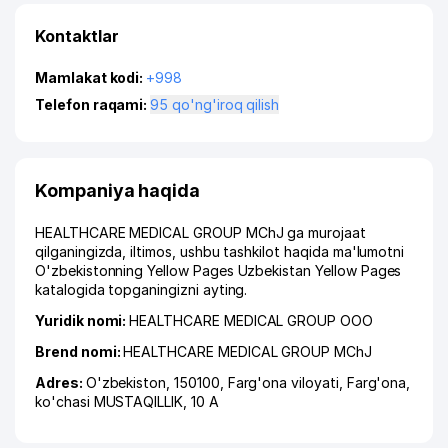
Kontaktlar
Mamlakat kodi:
+998
Telefon raqami:
95 qo'ng'iroq qilish
Kompaniya haqida
HEALTHCARE MEDICAL GROUP MChJ ga murojaat
qilganingizda, iltimos, ushbu tashkilot haqida ma'lumotni
O'zbekistonning Yellow Pages Uzbekistan Yellow Pages
katalogida topganingizni ayting.
Yuridik nomi:
HEALTHCARE MEDICAL GROUP ООО
Brend nomi:
HEALTHCARE MEDICAL GROUP MChJ
Adres:
O'zbekiston, 150100,
Farg'ona viloyati
,
Farg'ona
,
ko'chasi MUSTAQILLIK
, 10 А