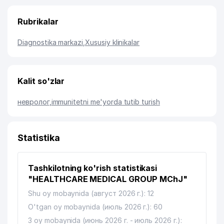
Rubrikalar
Diagnostika markazi
,
Xususiy klinikalar
Kalit so'zlar
невролог
,
immunitetni me'yorda tutib turish
Statistika
Tashkilotning ko'rish statistikasi
"HEALTHCARE MEDICAL GROUP MChJ"
Shu oy mobaynida (август 2026 г.): 12
O'tgan oy mobaynida (июль 2026 г.): 60
3 oy mobaynida (июнь 2026 г. - июль 2026 г.):