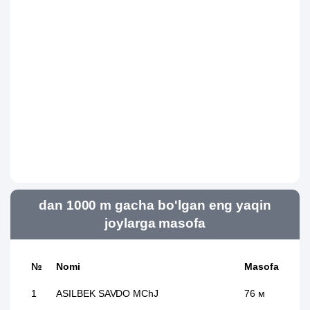
dan 1000 m gacha bo'lgan eng yaqin
joylarga masofa
№
Nomi
Masofa
1
ASILBEK SAVDO MChJ
76 м