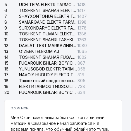
5
UCH-TEPA ELEKTR TARMOG'I NOSOZLIKLARI XIZMATI
1418
6
TOSHKENT SHAHAR ELEKTR TARMOQLARI KORXONASI AJ
1417
7
SHAYXONTOHUR ELEKTR TARMOG'I NOSOZLIKLARINI TUZATISH XIZMATI
1407
8
SAMARQAND ELEKTR TARMOQLARI AJ
1398
9
SURXONDARYO ELEKTR TARMOQLARI AJ
1378
10
TOSHKENT TUMANI ELEKTR TARMOG'I AVARIYA XIZMATI
1286
11
TOSHKENT SHAHRI TASHKILOT TELEFONLARI HAQIDA MA'LUMOT BYUROSI
1263
12
DAVLAT TEST MARKAZINING ISHONCH TELEFONLARI
1080
13
O'ZBEKTELEKOM AJ
1065
14
TOSHKENT SHAHAR FUQAROLIK ISHLARI BO'YICHA SUDI
1002
15
FUQAROLIK ISHLARI BO'YICHA YAKKASAROY TUMANLARARO SUDI
887
16
YUNUSOBOD ELEKTR TARMOG'I NOSOZLIKLARI XIZMATI
858
17
NAVOIY HUDUDIY ELEKTR TARMOQLARI KORXONASI AJ
818
18
Ташкентский следственный изолятор
805
19
ELEKTRTARMOG'I NOSOZLIKLARINI TO'ZATISH SERGELI XIZMATI
738
20
FUQAROLIK ISHLARI BO'YICHA UCH-TEPA TUMANI SUDI
634
OZON MChJ
Мне Озон помог выкарабкаться, когда личный
магазин в Самарканде начал загибаться и я
вовремя поняла, что обычный офлайн это тупик.