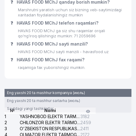
❓
HAVAS FOOD MChJ qanday borish mumkin?
Marshrutni yaratish uchun siz bizning veb-saytimizdagi
xaritadan foydalanishingiz mumkin
❓
HAVAS FOOD MChJ telefon raqamlari?
HAVAS FOOD MChJ ga siz shu raqamlar orqali
qo’ng’iroq qilishingiz mumkin: 71 2059696
❓
HAVAS FOOD MChJ sayti manzili?
HAVAS FOOD MChJ sayti manzili - havasfood.uz
❓
HAVAS FOOD MChJ fax raqami?
raqamiga fax yuborishingiz mumkin.
Eng yaxshi 20 ta mashhur kompaniya (июль)
Eng yaxshi 20 ta mashhur sarlavha (июль)
Saytdagi yangi tashkilotlar
№
Nomi
1
YASHNOBOD ELEKTR TARMOG'I NOSOZLIKLARI XIZMATI
3182
2
CHILONZOR ELEKTR TARMOG'I NOSOZLIK XIZMATI
2459
3
O'ZBEKISTON RESPUBLIKASI BOSH PROKURATURASI ISHONCH TELEFONI
2411
4
OLMAZOR ELEKTR TARMOG'I NOSOZLIKLARI XIZMATI
2172