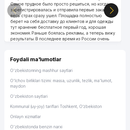
Самое трудное было просто решиться, но когда
зарегистрировалась и отправила первые заказы,
весь страх сразу ушел. Площадка полностью
берет на себя доставку до клиентов и для одежды
тут хранение бесплатное первый год, хорошая
экономия. Раньше боялась рекламы, а теперь вижу
результаты. В последнее время из России очень
много заказывают, а вначале только по
Узбекистану брали, но вяло. Удалось раскрутиться,
дальше развиваюсь потихоньку😊
Foydali ma'lumotlar
Hamida 03.08.2026 12:45:39
O'zbekistonning mashhur saytlari
O'lchov birliklari tizimi: massa, uzunlik, tezlik, ma'lumot,
maydon
O'zbekiston saytlari
Kommunal (uy-joy) tariflari Toshkent, O‘zbekiston
Onlayn xizmatlar
O'zbekistonda benzin narxi