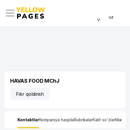
uz
HAVAS FOOD MChJ
Fikr qoldirish
Kontaktlar
Kompaniya haqida
Rubrikalar
Kalit so'zlar
Manzil x