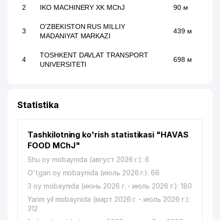
2
IKO MACHINERY XK MChJ
90 м
O'ZBEKISTON RUS MILLIY
3
439 м
MADANIYAT MARKAZI
TOSHKENT DAVLAT TRANSPORT
4
698 м
UNIVERSITETI
Statistika
Tashkilotning ko'rish statistikasi "HAVAS
FOOD MChJ"
Shu oy mobaynida (август 2026 г.): 6
O'tgan oy mobaynida (июль 2026 г.): 66
3 oy mobaynida (июнь 2026 г. - июль 2026 г.): 180
Yarim yil mobaynida (март 2026 г. - июль 2026 г.):
312