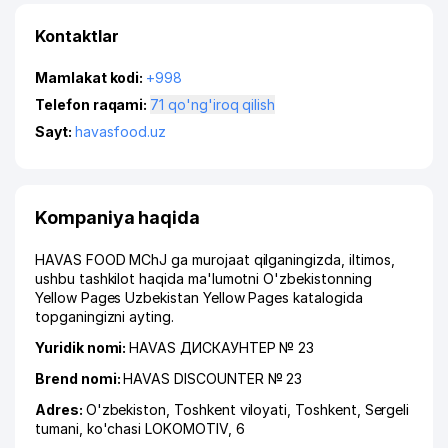
Kontaktlar
Mamlakat kodi:
+998
Telefon raqami:
71 qo'ng'iroq qilish
Sayt:
havasfood.uz
Kompaniya haqida
HAVAS FOOD MChJ ga murojaat qilganingizda, iltimos,
ushbu tashkilot haqida ma'lumotni O'zbekistonning
Yellow Pages Uzbekistan Yellow Pages katalogida
topganingizni ayting.
Yuridik nomi:
HAVAS ДИСКАУНТЕР № 23
Brend nomi:
HAVAS DISCOUNTER № 23
Adres:
O'zbekiston,
Toshkent viloyati
,
Toshkent
,
Sergeli
tumani
,
ko'chasi LOKOMOTIV
, 6