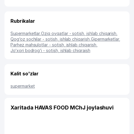
Rubrikalar
Supermarketlar
,
Oziq ovqatlar - sotish, ishlab chiqarish
,
Qog‘oz sochilar - sotish, ishlab chiqarish
,
Gipermarketlar
,
Parhez mahsulotlar - sotish, ishlab chiqarish
,
Jo‘xori bodrog‘i - sotish, ishlab chiqraish
Kalit so'zlar
supermarket
Xaritada HAVAS FOOD MChJ joylashuvi