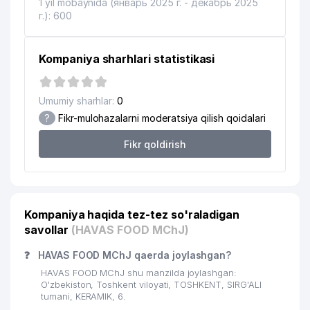
1 yil mobaynida (январь 2025 г. - декабрь 2025
г.): 600
Kompaniya sharhlari statistikasi
Umumiy sharhlar:
0
?
Fikr-mulohazalarni moderatsiya qilish qoidalari
Fikr qoldirish
Kompaniya haqida tez-tez so'raladigan
savollar
(HAVAS FOOD MChJ)
❓
HAVAS FOOD MChJ qaerda joylashgan?
HAVAS FOOD MChJ shu manzilda joylashgan:
O'zbekiston, Toshkent viloyati, TOSHKENT, SIRG'ALI
tumani, KERAMIK, 6.