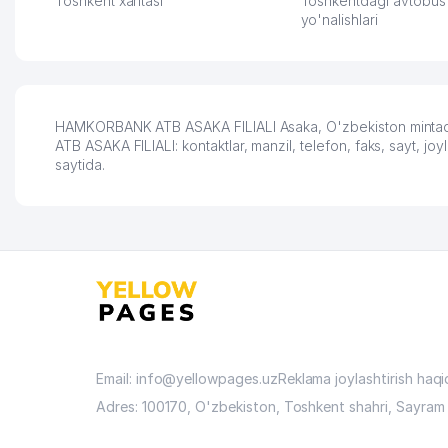
Toshkent xaritasi
Toshkentdagi avtobus
вначале только по
yo'nalishlari
Узбекистану брали, но
вяло. Удалось
раскрутиться, дальше
развиваюсь потихоньку😊
Hamida 03.08.2026 12:45:39
HAMKORBANK ATB ASAKA FILIALI Asaka, O'zbekiston mintaqas
ATB ASAKA FILIALI: kontaktlar, manzil, telefon, faks, sayt, j
saytida.
Email: info@yellowpages.uz
Reklama joylashtirish haq
Adres: 100170, O'zbekiston, Toshkent shahri, Sayram 