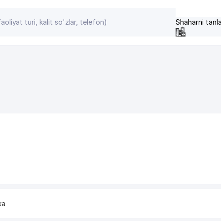
Shaharni tanl
ka