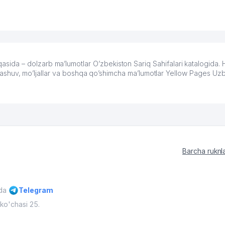
ida – dolzarb ma’lumotlar O’zbekiston Sariq Sahifalari katalogid
oylashuv, mo’ljallar va boshqa qo’shimcha ma’lumotlar Yellow Pages Uz
Barcha ruknl
ida
Telegram
ko'chasi 25.