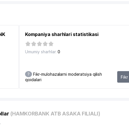
ANK
Kompaniya sharhlari statistikasi
Umumiy sharhlar:
0
?
Fikr-mulohazalarni moderatsiya qilish
Fikr
qoidalari
4
llar
(HAMKORBANK ATB ASAKA FILIALI)
?