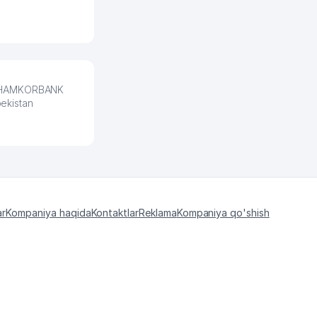
a. HAMKORBANK
bekistan
ar
Kompaniya haqida
Kontaktlar
Reklama
Kompaniya qo'shish