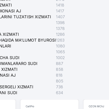
IZMATI
1418
XONASI AJ
1417
ARINI TUZATISH XIZMATI
1407
1398
1378
 XIZMATI
1286
HAQIDA MA'LUMOT BYUROSI
1263
NLARI
1080
1065
ICHA SUDI
1002
TUMANLARARO SUDI
887
 XIZMATI
858
NASI AJ
818
805
SERGELI XIZMATI
738
ANI SUDI
634
CallPro
OZON MChJ