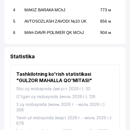
4
MAKIZ BARAKA MChJ
773 м
5
AVTOSOZLASH ZAVODI №10 UK
856 м
6
MAH-DAVR-POLIMER QK MChJ
904 м
Statistika
Tashkilotning ko'rish statistikasi
"GULZOR MAHALLA QO'MITASI"
Shu oy mobaynida (август 2026 г.): 30
O'tgan oy mobaynida (июль 2026 г.): 126
3 oy mobaynida (июнь 2026 г. - июль 2026 г.):
306
Yarim yil mobaynida (март 2026 г. - июль 2026 г.):
678