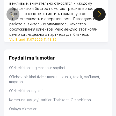
вежливые, внимательно относятся к каждому
обращению и быстро помогают решить вопросы.
Отдельно хочется отметить грамотную речь,
ответственность и оперативность. Благодаря их
работе значительно улучшилось качество
обслуживания клиентов. Рекомендую этот колл-
центр как надежного партнера для бизнеса.
Vip Brand 31.07.2026 11:43:39
Foydali ma'lumotlar
O'zbekistonning mashhur saytlari
O'lchov birliklari tizimi: massa, uzunlik, tezlik, ma'lumot,
maydon
O'zbekiston saytlari
Kommunal (uy-joy) tariflari Toshkent, O‘zbekiston
Onlayn xizmatlar