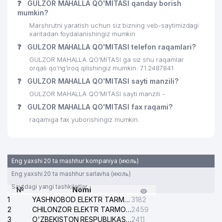
❓
GULZOR MAHALLA QO'MITASI qanday borish
mumkin?
Marshrutni yaratish uchun siz bizning veb-saytimizdagi
xaritadan foydalanishingiz mumkin
❓
GULZOR MAHALLA QO'MITASI telefon raqamlari?
GULZOR MAHALLA QO'MITASI ga siz shu raqamlar
orqali qo’ng’iroq qilishingiz mumkin: 71 2487841
❓
GULZOR MAHALLA QO'MITASI sayti manzili?
GULZOR MAHALLA QO'MITASI sayti manzili -
❓
GULZOR MAHALLA QO'MITASI fax raqami?
raqamiga fax yuborishingiz mumkin.
Eng yaxshi 20 ta mashhur kompaniya (июль)
Eng yaxshi 20 ta mashhur sarlavha (июль)
Saytdagi yangi tashkilotlar
№
Nomi
1
YASHNOBOD ELEKTR TARMOG'I NOSOZLIKLARI XIZMATI
3182
2
CHILONZOR ELEKTR TARMOG'I NOSOZLIK XIZMATI
2459
3
O'ZBEKISTON RESPUBLIKASI BOSH PROKURATURASI ISHONCH TELEFONI
2411