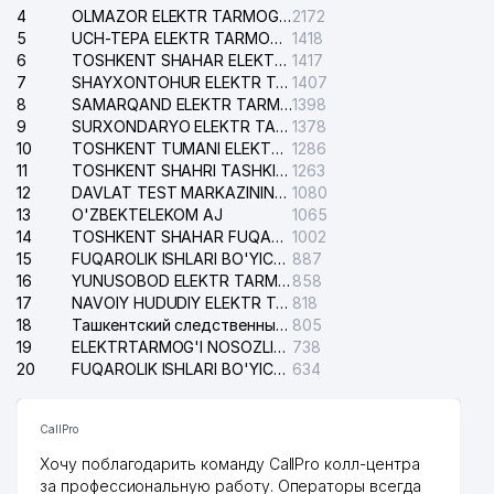
4
OLMAZOR ELEKTR TARMOG'I NOSOZLIKLARI XIZMATI
2172
5
UCH-TEPA ELEKTR TARMOG'I NOSOZLIKLARI XIZMATI
1418
6
TOSHKENT SHAHAR ELEKTR TARMOQLARI KORXONASI AJ
1417
7
SHAYXONTOHUR ELEKTR TARMOG'I NOSOZLIKLARINI TUZATISH XIZMATI
1407
8
SAMARQAND ELEKTR TARMOQLARI AJ
1398
9
SURXONDARYO ELEKTR TARMOQLARI AJ
1378
10
TOSHKENT TUMANI ELEKTR TARMOG'I AVARIYA XIZMATI
1286
11
TOSHKENT SHAHRI TASHKILOT TELEFONLARI HAQIDA MA'LUMOT BYUROSI
1263
12
DAVLAT TEST MARKAZINING ISHONCH TELEFONLARI
1080
13
O'ZBEKTELEKOM AJ
1065
14
TOSHKENT SHAHAR FUQAROLIK ISHLARI BO'YICHA SUDI
1002
15
FUQAROLIK ISHLARI BO'YICHA YAKKASAROY TUMANLARARO SUDI
887
16
YUNUSOBOD ELEKTR TARMOG'I NOSOZLIKLARI XIZMATI
858
17
NAVOIY HUDUDIY ELEKTR TARMOQLARI KORXONASI AJ
818
18
Ташкентский следственный изолятор
805
19
ELEKTRTARMOG'I NOSOZLIKLARINI TO'ZATISH SERGELI XIZMATI
738
20
FUQAROLIK ISHLARI BO'YICHA UCH-TEPA TUMANI SUDI
634
CallPro
Хочу поблагодарить команду CallPro колл-центра
за профессиональную работу. Операторы всегда