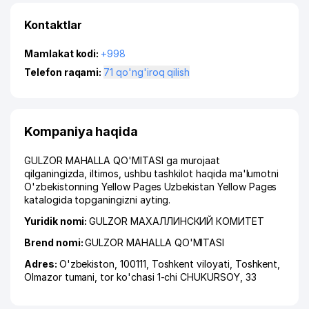
Kontaktlar
Mamlakat kodi:
+998
Telefon raqami:
71 qo'ng'iroq qilish
Kompaniya haqida
GULZOR MAHALLA QO'MITASI ga murojaat
qilganingizda, iltimos, ushbu tashkilot haqida ma'lumotni
O'zbekistonning Yellow Pages Uzbekistan Yellow Pages
katalogida topganingizni ayting.
Yuridik nomi:
GULZOR МАХАЛЛИНСКИЙ КОМИТЕТ
Brend nomi:
GULZOR MAHALLA QO'MITASI
Adres:
O'zbekiston, 100111,
Toshkent viloyati
,
Toshkent
,
Olmazor tumani
,
tor ko'chasi 1-chi CHUKURSOY
, 33