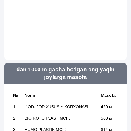
dan 1000 m gacha bo'lgan eng yaqin
joylarga masofa
№
Nomi
Masofa
1
IJOD-IJOD XUSUSIY KORXONASI
420 м
2
BIO ROTO PLAST MChJ
563 м
3
HUMO PLASTIK MChJ
614 м