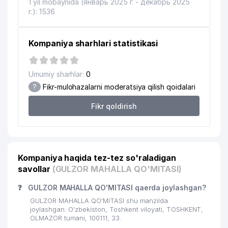
1 yil mobaynida (январь 2025 г. - декабрь 2025
г.): 1536
Kompaniya sharhlari statistikasi
Umumiy sharhlar:
0
?
Fikr-mulohazalarni moderatsiya qilish qoidalari
Fikr qoldirish
Kompaniya haqida tez-tez so'raladigan
savollar
(GULZOR MAHALLA QO'MITASI)
❓
GULZOR MAHALLA QO'MITASI qaerda joylashgan?
GULZOR MAHALLA QO'MITASI shu manzilda
joylashgan: O'zbekiston, Toshkent viloyati, TOSHKENT,
OLMAZOR tumani, 100111, 33.