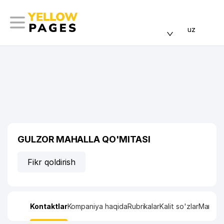
uz
GULZOR MAHALLA QO'MITASI
Fikr qoldirish
Kontaktlar
Kompaniya haqida
Rubrikalar
Kalit so'zlar
Manzil x