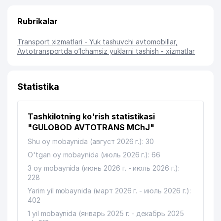
Rubrikalar
Transport xizmatlari - Yuk tashuvchi avtomobillar
,
Avtotransportda o‘lchamsiz yuklarni tashish - xizmatlar
Statistika
Tashkilotning ko'rish statistikasi
"GULOBOD AVTOTRANS MChJ"
Shu oy mobaynida (август 2026 г.): 30
O'tgan oy mobaynida (июль 2026 г.): 66
3 oy mobaynida (июнь 2026 г. - июль 2026 г.):
228
Yarim yil mobaynida (март 2026 г. - июль 2026 г.):
402
1 yil mobaynida (январь 2025 г. - декабрь 2025