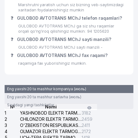
Marshrutni yaratish uchun siz bizning veb-saytimizdagi
xaritadan foydalanishingiz mumkin
❓
GULOBOD AVTOTRANS MChJ telefon raqamlari?
GULOBOD AVTOTRANS MChJ ga siz shu raqamlar
orqali qo’ng’iroq qilishingiz mumkin: 94 1205620
❓
GULOBOD AVTOTRANS MChJ sayti manzili?
GULOBOD AVTOTRANS MChJ sayti manzili -
❓
GULOBOD AVTOTRANS MChJ fax raqami?
raqamiga fax yuborishingiz mumkin.
Eng yaxshi 20 ta mashhur kompaniya (июль)
Eng yaxshi 20 ta mashhur sarlavha (июль)
Saytdagi yangi tashkilotlar
№
Nomi
1
YASHNOBOD ELEKTR TARMOG'I NOSOZLIKLARI XIZMATI
3182
2
CHILONZOR ELEKTR TARMOG'I NOSOZLIK XIZMATI
2459
3
O'ZBEKISTON RESPUBLIKASI BOSH PROKURATURASI ISHONCH TELEFONI
2411
4
OLMAZOR ELEKTR TARMOG'I NOSOZLIKLARI XIZMATI
2172
5
UCH-TEPA ELEKTR TARMOG'I NOSOZLIKLARI XIZMATI
1418