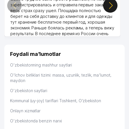
зарегистрировалась и отправила первые заказы,
весь страх сразу ушел. Площадка полностью
берет на себя доставку до клиентов и для одежды
тут хранение бесплатное первый год, хорошая
экономия. Раньше боялась рекламы, а теперь вижу
результаты. В последнее время из России очень
много заказывают, а вначале только по
Узбекистану брали, но вяло. Удалось раскрутиться,
дальше развиваюсь потихоньку😊
Foydali ma'lumotlar
Hamida 03.08.2026 12:45:39
O'zbekistonning mashhur saytlari
O'lchov birliklari tizimi: massa, uzunlik, tezlik, ma'lumot,
maydon
O'zbekiston saytlari
Kommunal (uy-joy) tariflari Toshkent, O‘zbekiston
Onlayn xizmatlar
O'zbekistonda benzin narxi