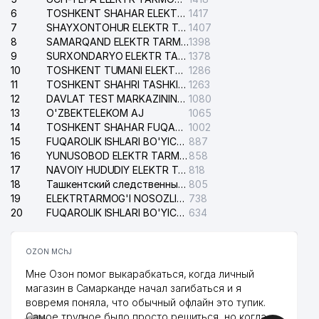
6
TOSHKENT SHAHAR ELEKTR TARMOQLARI KORXONASI AJ
1417
7
SHAYXONTOHUR ELEKTR TARMOG'I NOSOZLIKLARINI TUZATISH XIZMATI
1407
8
SAMARQAND ELEKTR TARMOQLARI AJ
1398
9
SURXONDARYO ELEKTR TARMOQLARI AJ
1378
10
TOSHKENT TUMANI ELEKTR TARMOG'I AVARIYA XIZMATI
1286
11
TOSHKENT SHAHRI TASHKILOT TELEFONLARI HAQIDA MA'LUMOT BYUROSI
1263
12
DAVLAT TEST MARKAZINING ISHONCH TELEFONLARI
1080
13
O'ZBEKTELEKOM AJ
1065
14
TOSHKENT SHAHAR FUQAROLIK ISHLARI BO'YICHA SUDI
1002
15
FUQAROLIK ISHLARI BO'YICHA YAKKASAROY TUMANLARARO SUDI
887
16
YUNUSOBOD ELEKTR TARMOG'I NOSOZLIKLARI XIZMATI
858
17
NAVOIY HUDUDIY ELEKTR TARMOQLARI KORXONASI AJ
818
18
Ташкентский следственный изолятор
805
19
ELEKTRTARMOG'I NOSOZLIKLARINI TO'ZATISH SERGELI XIZMATI
738
20
FUQAROLIK ISHLARI BO'YICHA UCH-TEPA TUMANI SUDI
634
OZON MChJ
Мне Озон помог выкарабкаться, когда личный
магазин в Самарканде начал загибаться и я
вовремя поняла, что обычный офлайн это тупик.
Самое трудное было просто решиться, но когда