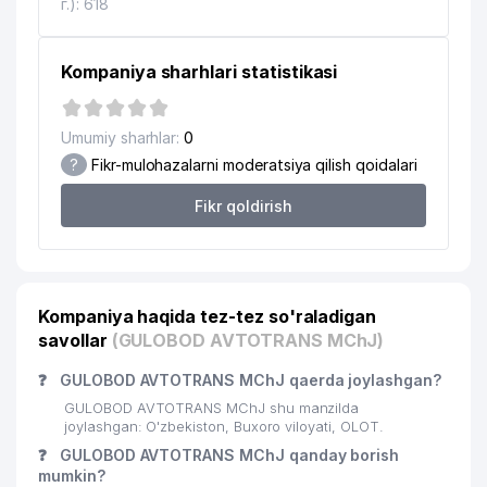
г.): 618
Kompaniya sharhlari statistikasi
Umumiy sharhlar:
0
?
Fikr-mulohazalarni moderatsiya qilish qoidalari
Fikr qoldirish
Kompaniya haqida tez-tez so'raladigan
savollar
(GULOBOD AVTOTRANS MChJ)
❓
GULOBOD AVTOTRANS MChJ qaerda joylashgan?
GULOBOD AVTOTRANS MChJ shu manzilda
joylashgan: O'zbekiston, Buxoro viloyati, OLOT.
❓
GULOBOD AVTOTRANS MChJ qanday borish
mumkin?