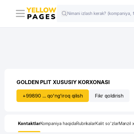
GOLDEN PLIT XUSUSIY KORXONASI
+99890 ... qo'ng'iroq qilish
Fikr qoldirish
Kontaktlar
Kompaniya haqida
Rubrikalar
Kalit so'zlar
Manzil x