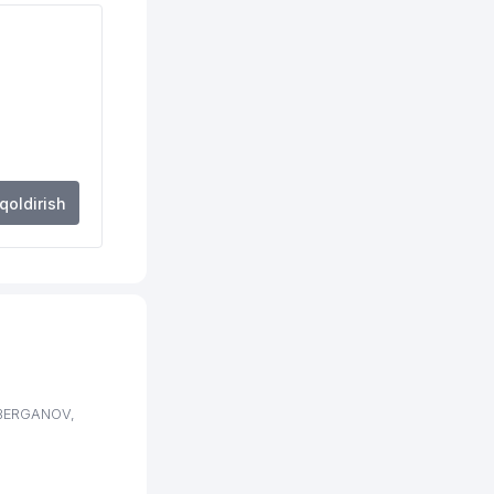
 qoldirish
YBERGANOV,