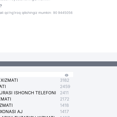
?
i qo’ng’iroq qilishingiz mumkin: 90 9445056
XIZMATI
3182
ATI
2459
URASI ISHONCH TELEFONI
2411
ZMATI
2172
IZMATI
1418
XONASI AJ
1417