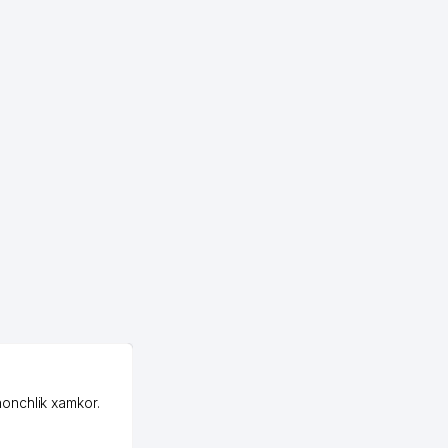
OZON MChJ
honchlik xamkor.
Зашел на Озон в
Узбекистане почти
случайно, когда коллега