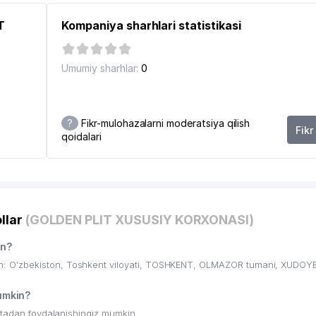
T
Kompaniya sharhlari statistikasi
Umumiy sharhlar:
0
?
Fikr-mulohazalarni moderatsiya qilish
Fikr
qoidalari
8
llar
(GOLDEN PLIT XUSUSIY KORXONASI)
an?
n: O'zbekiston, Toshkent viloyati, TOSHKENT, OLMAZOR tumani, XUDO
umkin?
ritadan foydalanishingiz mumkin