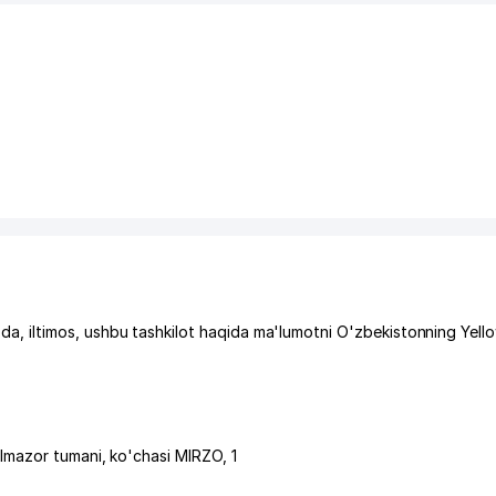
 iltimos, ushbu tashkilot haqida ma'lumotni O'zbekistonning Yell
lmazor tumani
,
ko'chasi MIRZO
, 1