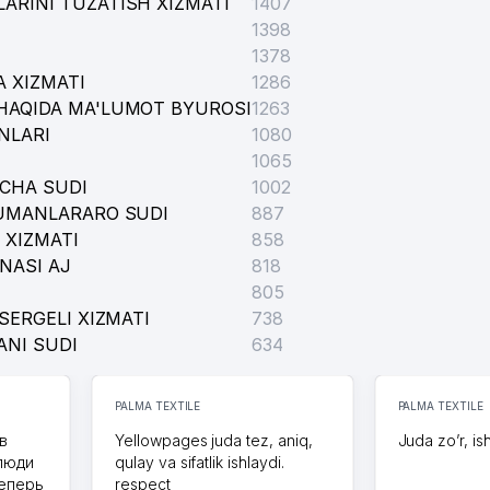
ARINI TUZATISH XIZMATI
1407
1398
1378
 XIZMATI
1286
HAQIDA MA'LUMOT BYUROSI
1263
NLARI
1080
1065
ICHA SUDI
1002
TUMANLARARO SUDI
887
 XIZMATI
858
NASI AJ
818
805
SERGELI XIZMATI
738
ANI SUDI
634
PALMA TEXTILE
PALMA TEXTILE
в
Yellowpages juda tez, aniq,
Juda zo’r, is
 люди
qulay va sifatlik ishlaydi.
теперь
respect