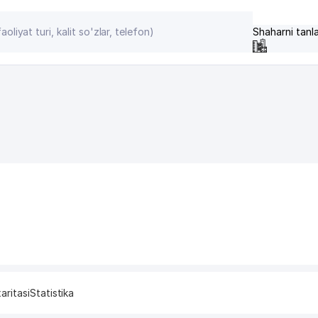
Shaharni tanl
aritasi
Statistika