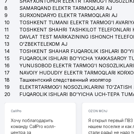
7
SHAYXONTOHUR ELEKTR TARMOG'I NOSOZLIKL
8
SAMARQAND ELEKTR TARMOQLARI AJ
9
SURXONDARYO ELEKTR TARMOQLARI AJ
10
TOSHKENT TUMANI ELEKTR TARMOG'I AVARIYA
11
TOSHKENT SHAHRI TASHKILOT TELEFONLARI 
12
DAVLAT TEST MARKAZINING ISHONCH TELEFO
13
O'ZBEKTELEKOM AJ
14
TOSHKENT SHAHAR FUQAROLIK ISHLARI BO'Y
15
FUQAROLIK ISHLARI BO'YICHA YAKKASAROY 
16
YUNUSOBOD ELEKTR TARMOG'I NOSOZLIKLARI
17
NAVOIY HUDUDIY ELEKTR TARMOQLARI KORXO
18
Ташкентский следственный изолятор
19
ELEKTRTARMOG'I NOSOZLIKLARINI TO'ZATISH 
20
FUQAROLIK ISHLARI BO'YICHA UCH-TEPA TUM
CallPro
OZON MChJ
Хочу поблагодарить
Я открыл первый ПВЗ 
команду CallPro колл-
нашем поселке и как
центра за
стали рады) не надо 