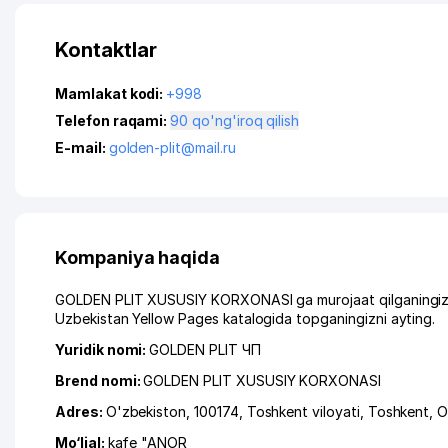
Kontaktlar
Mamlakat kodi:
+998
Telefon raqami:
90 qo'ng'iroq qilish
E-mail:
golden-plit@mail.ru
Kompaniya haqida
GOLDEN PLIT XUSUSIY KORXONASI ga murojaat qilganingizda,
Uzbekistan Yellow Pages katalogida topganingizni ayting.
Yuridik nomi:
GOLDEN PLIT ЧП
Brend nomi:
GOLDEN PLIT XUSUSIY KORXONASI
Adres:
O'zbekiston, 100174,
Toshkent viloyati
,
Toshkent
,
O
Mo‘ljal:
kafe "ANOR