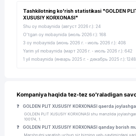
Tashkilotning ko'rish statistikasi "GOLDEN PLI
XUSUSIY KORXONASI"
Shu oy mobaynida (август 2026 г.): 24
O'tgan oy mobaynida (июль 2026 г.): 168
3 oy mobaynida (июнь 2026 г. - июль 2026 г.): 408
Yarim yil mobaynida (март 2026 г. - июль 2026 г.): 642
1 yil mobaynida (январь 2025 г. - декабрь 2025 г.): 124
Kompaniya haqida tez-tez so'raladigan savo
❓
GOLDEN PLIT XUSUSIY KORXONASI qaerda joylashg
GOLDEN PLIT XUSUSIY KORXONASI shu manzilda joylashga
100174, 1.
❓
GOLDEN PLIT XUSUSIY KORXONASI qanday borish m
Marshrutni yaratish uchun siz bizning veb-saytimizdagi xa