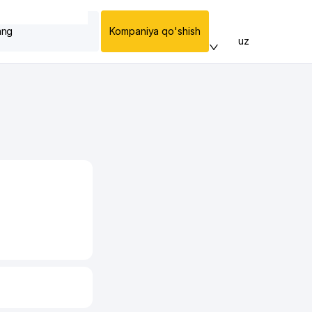
ang
Kompaniya qo'shish
uz