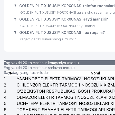
❓
GOLDEN PLIT XUSUSIY KORXONASI telefon raqamlari
GOLDEN PLIT XUSUSIY KORXONASI ga siz shu raqamlar orqal
❓
GOLDEN PLIT XUSUSIY KORXONASI sayti manzili?
GOLDEN PLIT XUSUSIY KORXONASI sayti manzili -
❓
GOLDEN PLIT XUSUSIY KORXONASI fax raqami?
raqamiga fax yuborishingiz mumkin.
Eng yaxshi 20 ta mashhur kompaniya (июль)
Eng yaxshi 20 ta mashhur sarlavha (июль)
Saytdagi yangi tashkilotlar
№
Nomi
1
YASHNOBOD ELEKTR TARMOG'I NOSOZLIKLARI 
2
CHILONZOR ELEKTR TARMOG'I NOSOZLIK XIZM
3
O'ZBEKISTON RESPUBLIKASI BOSH PROKURAT
4
OLMAZOR ELEKTR TARMOG'I NOSOZLIKLARI XI
5
UCH-TEPA ELEKTR TARMOG'I NOSOZLIKLARI X
6
TOSHKENT SHAHAR ELEKTR TARMOQLARI KOR