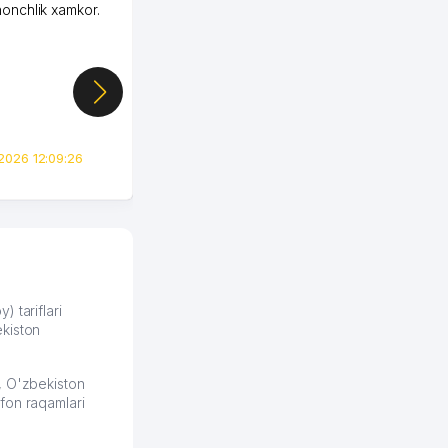
honchlik xamkor.
Зашел на Озон в
Узбекистане почти
случайно, когда коллега
показал свой кабинет и
цифры, так что я буквально
сразу загорелся этой
идеей. Регистрация заняла
всего вечер, а договор там
2026 12:09:26
вполне понятный и нет этих
всяких замудреных
юридических
формулировок. Первое
время сильно тупил с
продвижением, но в итоге
разобрался. Озон как раз
получает свои 50 кликов на
) tariflari
kiston
обучение и цена потом
держится ровно около
ставки. Работать на
, O'zbekiston
площадке нравится, здесь
fon raqamlari
рынок сбыта шире и заказы
идут стабильно.