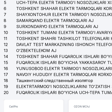
5
UCH-TEPA ELEKTR TARMOG'I NOSOZLIKLARI X
6
TOSHKENT SHAHAR ELEKTR TARMOQLARI KOR
7
SHAYXONTOHUR ELEKTR TARMOG'I NOSOZLIKL
8
SAMARQAND ELEKTR TARMOQLARI AJ
9
SURXONDARYO ELEKTR TARMOQLARI AJ
10
TOSHKENT TUMANI ELEKTR TARMOG'I AVARIYA
11
TOSHKENT SHAHRI TASHKILOT TELEFONLARI 
12
DAVLAT TEST MARKAZINING ISHONCH TELEFO
13
O'ZBEKTELEKOM AJ
14
TOSHKENT SHAHAR FUQAROLIK ISHLARI BO'Y
15
FUQAROLIK ISHLARI BO'YICHA YAKKASAROY 
16
YUNUSOBOD ELEKTR TARMOG'I NOSOZLIKLARI
17
NAVOIY HUDUDIY ELEKTR TARMOQLARI KORXO
18
Ташкентский следственный изолятор
19
ELEKTRTARMOG'I NOSOZLIKLARINI TO'ZATISH 
20
FUQAROLIK ISHLARI BO'YICHA UCH-TEPA TUM
CallPro
OZON MChJ