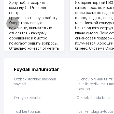
Хочу поблагодарить
Я открыл первый ПВЗ 
команду CallPro колл-
нашем поселке и как
центра за
стали рады) не надо 
профессиональную работу.
в город ездить, все и
Операторы всегда
мне. Никакой конкуре
вежливые, внимательно
Нанял одного сотрудн
относятся к каждому
плачу ему зп. Пока ес
обращению и быстро
финансовая поддержк
помогают решить вопросы.
получается. Хороший
Отдельно хочется отметить
бизнес. Система Озо
грамотную речь,
сама делает отчеты.
ответственность и
Другой конкурент в 
оперативность. Благодаря
поселке вряд ли откр
их работе значительно
потому что видно на 
Foydali ma'lumotlar
улучшилось качество
Озона для Узбекистан
обслуживания клиентов.
тут у нас уже есть ПВ
O'zbekistonning mashhur
O'lchov birliklari tizimi
Рекомендую этот колл-
saytlari
Выгодное дело и
uzunlik, tezlik, ma'lumo
maydon
центр как надежного
спокойное.
партнера для бизнеса.
Марат 27.07.2026 08:00
Onlayn xizmatlar
O'zbekistonda benzin 
Vip Brand 31.07.2026 11:43:39
Toshkent xaritasi
Toshkentdagi avtobus