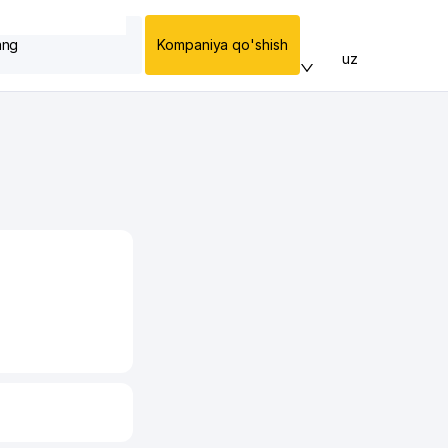
ang
Kompaniya qo'shish
uz