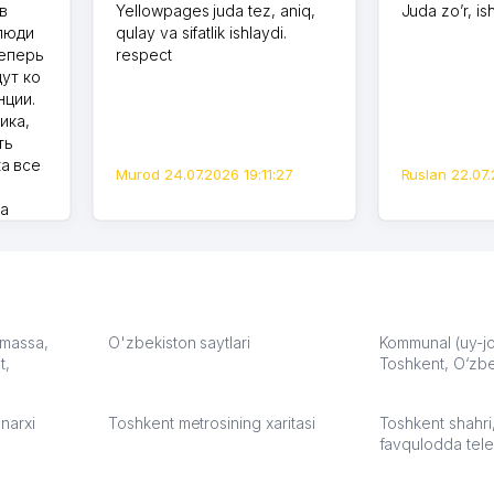
в
Yellowpages juda tez, aniq,
Juda zo’r, is
 люди
qulay va sifatlik ishlaydi.
теперь
respect
дут ко
нции.
ика,
ть
а все
Murod 24.07.2026 19:11:27
Ruslan 22.07.
на
моем
оется,
карте
а что
З.
: massa,
O'zbekiston saytlari
Kommunal (uy-joy
t,
Toshkent, O‘zbe
:37
narxi
Toshkent metrosining xaritasi
Toshkent shahri
favqulodda tele