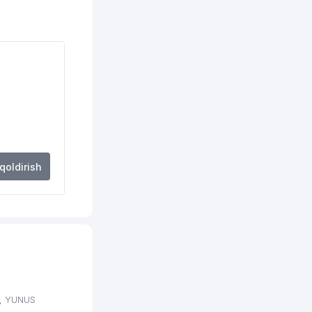
 qoldirish
i, YUNUS