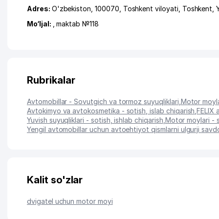
Adres:
O'zbekiston, 100070,
Toshkent viloyati
,
Toshkent
,
Mo‘ljal:
, maktab №118
Rubrikalar
Avtomobillar - Sovutgich va tormoz suyuqliklari
,
Motor moyla
Avtokimyo va avtokosmetika - sotish, islab chiqarish
,
FELIX a
Yuvish suyuqliklari - sotish, ishlab chiqarish
,
Motor moylari - s
Yengil avtomobillar uchun avtoehtiyot qismlarni ulgurji savd
Kalit so'zlar
dvigatel uchun motor moyi