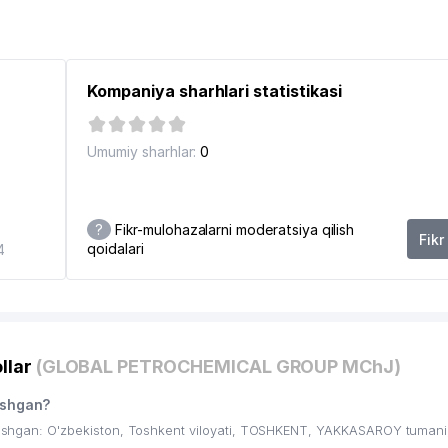
Kompaniya sharhlari statistikasi
Umumiy sharhlar:
0
?
Fikr-mulohazalarni moderatsiya qilish
Fikr
qoidalari
4
llar
(GLOBAL PETROCHEMICAL GROUP MChJ)
shgan?
gan: O'zbekiston, Toshkent viloyati, TOSHKENT, YAKKASAROY tuman