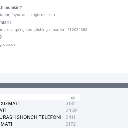
sh mumkin?
ritadan foydalanishingiz mumkin
lari?
qali qo’ng’iroq qilishingiz mumkin: 71 2024662
?
group.uz
XIZMATI
3182
ATI
2459
URASI ISHONCH TELEFONI
2411
ZMATI
2172