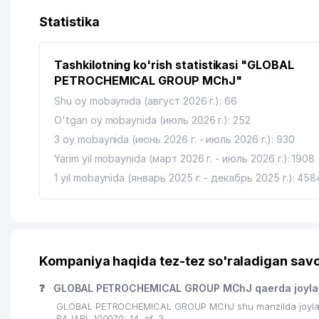
Statistika
Tashkilotning ko'rish statistikasi "GLOBAL
PETROCHEMICAL GROUP MChJ"
Shu oy mobaynida (август 2026 г.): 66
O'tgan oy mobaynida (июль 2026 г.): 252
3 oy mobaynida (июнь 2026 г. - июль 2026 г.): 930
Yarim yil mobaynida (март 2026 г. - июль 2026 г.): 1908
1 yil mobaynida (январь 2025 г. - декабрь 2025 г.): 458
Kompaniya haqida tez-tez so'raladigan savo
❓
GLOBAL PETROCHEMICAL GROUP MChJ qaerda joyla
GLOBAL PETROCHEMICAL GROUP MChJ shu manzilda joylash
RAJABI, 100070, 14, of. 3.