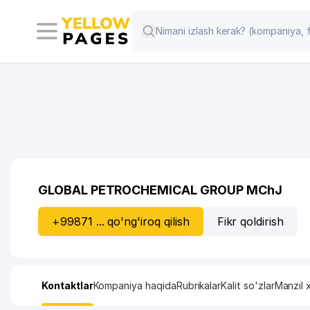
GLOBAL PETROCHEMICAL GROUP MChJ
+99871 ... qo'ng'iroq qilish
Fikr qoldirish
Kontaktlar
Kompaniya haqida
Rubrikalar
Kalit so'zlar
Manzil x