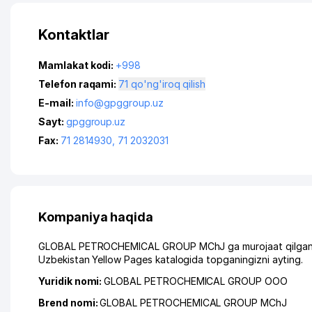
Kontaktlar
Mamlakat kodi:
+998
Telefon raqami:
71 qo'ng'iroq qilish
E-mail:
info@gpggroup.uz
Sayt:
gpggroup.uz
Fax:
71 2814930
,
71 2032031
Kompaniya haqida
GLOBAL PETROCHEMICAL GROUP MChJ ga murojaat qilganingiz
Uzbekistan Yellow Pages katalogida topganingizni ayting.
Yuridik nomi:
GLOBAL PETROCHEMICAL GROUP ООО
Brend nomi:
GLOBAL PETROCHEMICAL GROUP MChJ