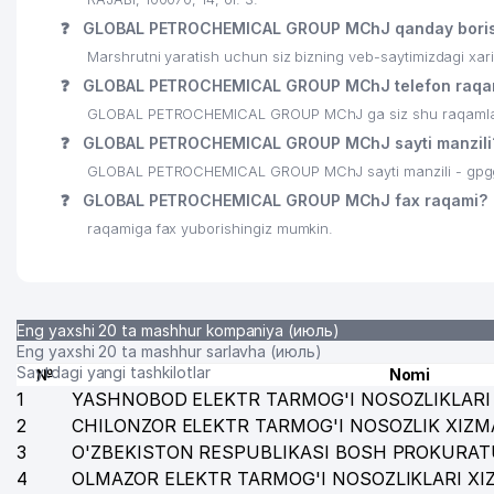
❓
GLOBAL PETROCHEMICAL GROUP MChJ qanday bori
Marshrutni yaratish uchun siz bizning veb-saytimizdagi xa
❓
GLOBAL PETROCHEMICAL GROUP MChJ telefon raqam
GLOBAL PETROCHEMICAL GROUP MChJ ga siz shu raqamlar or
❓
GLOBAL PETROCHEMICAL GROUP MChJ sayti manzili
GLOBAL PETROCHEMICAL GROUP MChJ sayti manzili - gpg
❓
GLOBAL PETROCHEMICAL GROUP MChJ fax raqami?
raqamiga fax yuborishingiz mumkin.
Eng yaxshi 20 ta mashhur kompaniya (июль)
Eng yaxshi 20 ta mashhur sarlavha (июль)
Saytdagi yangi tashkilotlar
№
Nomi
1
YASHNOBOD ELEKTR TARMOG'I NOSOZLIKLARI 
2
CHILONZOR ELEKTR TARMOG'I NOSOZLIK XIZM
3
O'ZBEKISTON RESPUBLIKASI BOSH PROKURAT
4
OLMAZOR ELEKTR TARMOG'I NOSOZLIKLARI XI