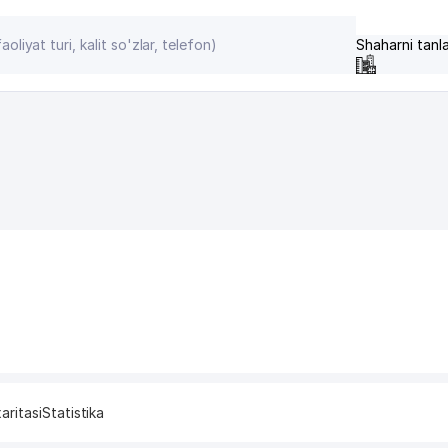
Shaharni tanl
aritasi
Statistika