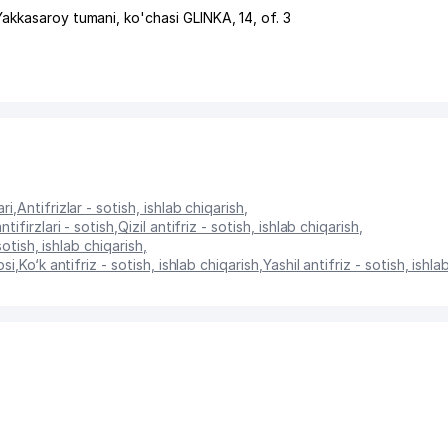
Yakkasaroy tumani
,
ko'chasi GLINKA
, 14, of. 3
ri
,
Antifrizlar - sotish, ishlab chiqarish
,
ntifirzlari - sotish
,
Qizil antifriz - sotish, ishlab chiqarish
,
otish, ishlab chiqarish
,
osi
,
Ko‘k antifriz - sotish, ishlab chiqarish
,
Yashil antifriz - sotish, ishla