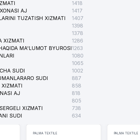
IZMATI
1418
XONASI AJ
1417
ARINI TUZATISH XIZMATI
1407
1398
1378
 XIZMATI
1286
HAQIDA MA'LUMOT BYUROSI
1263
NLARI
1080
1065
ICHA SUDI
1002
TUMANLARARO SUDI
887
 XIZMATI
858
NASI AJ
818
805
SERGELI XIZMATI
738
ANI SUDI
634
PALMA TEXTILE
PALMA TEXTILE