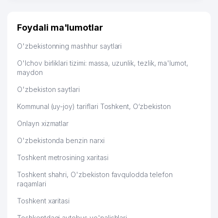
много заказывают, а вначале только по
Узбекистану брали, но вяло. Удалось раскрутиться,
дальше развиваюсь потихоньку😊
Foydali ma'lumotlar
Hamida 03.08.2026 12:45:39
O'zbekistonning mashhur saytlari
O'lchov birliklari tizimi: massa, uzunlik, tezlik, ma'lumot,
maydon
O'zbekiston saytlari
Kommunal (uy-joy) tariflari Toshkent, O‘zbekiston
Onlayn xizmatlar
O'zbekistonda benzin narxi
Toshkent metrosining xaritasi
Toshkent shahri, O'zbekiston favqulodda telefon
raqamlari
Toshkent xaritasi
Toshkentdagi avtobus yo'nalishlari