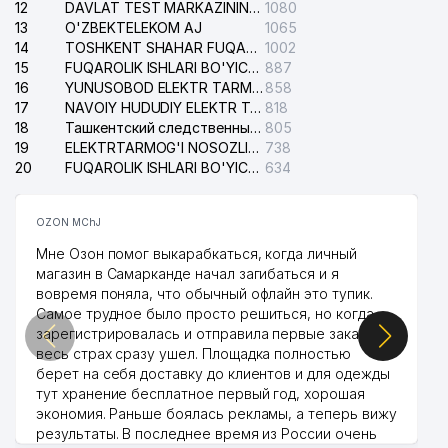
12
DAVLAT TEST MARKAZINING ISHONCH TELEFONLARI
1080
13
O'ZBEKTELEKOM AJ
1065
14
TOSHKENT SHAHAR FUQAROLIK ISHLARI BO'YICHA SUDI
1002
15
FUQAROLIK ISHLARI BO'YICHA YAKKASAROY TUMANLARARO SUDI
887
16
YUNUSOBOD ELEKTR TARMOG'I NOSOZLIKLARI XIZMATI
858
17
NAVOIY HUDUDIY ELEKTR TARMOQLARI KORXONASI AJ
818
18
Ташкентский следственный изолятор
805
19
ELEKTRTARMOG'I NOSOZLIKLARINI TO'ZATISH SERGELI XIZMATI
738
20
FUQAROLIK ISHLARI BO'YICHA UCH-TEPA TUMANI SUDI
634
OZON MChJ
Мне Озон помог выкарабкаться, когда личный
магазин в Самарканде начал загибаться и я
вовремя поняла, что обычный офлайн это тупик.
Самое трудное было просто решиться, но когда
зарегистрировалась и отправила первые заказы,
весь страх сразу ушел. Площадка полностью
берет на себя доставку до клиентов и для одежды
тут хранение бесплатное первый год, хорошая
экономия. Раньше боялась рекламы, а теперь вижу
результаты. В последнее время из России очень