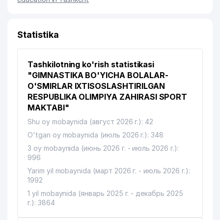
Statistika
Tashkilotning ko'rish statistikasi
"GIMNASTIKA BO'YICHA BOLALAR-
O'SMIRLAR IXTISOSLASHTIRILGAN
RESPUBLIKA OLIMPIYA ZAHIRASI SPORT
MAKTABI"
Shu oy mobaynida (август 2026 г.): 42
O'tgan oy mobaynida (июль 2026 г.): 348
3 oy mobaynida (июнь 2026 г. - июль 2026 г.):
996
Yarim yil mobaynida (март 2026 г. - июль 2026 г.):
1992
1 yil mobaynida (январь 2025 г. - декабрь 2025
г.): 3864