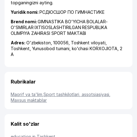
topganingizni ayting.
Yuridik nomi:
РСДЮСШОР ПО ГИМНАСТИКЕ
Brend nomi:
GIMNASTIKA BO'YICHA BOLALAR-
O'SMIRLAR IXTISOSLASHTIRILGAN RESPUBLIKA
OLIMPIYA ZAHIRASI SPORT MAKTABI
Adres:
O'zbekiston, 100056,
Toshkent viloyati
,
Toshkent
,
Yunusobod tumani
,
ko'chasi KORXOJIOTA
, 2
А
Rubrikalar
Maorif va ta'lim
,
Sport tashkilotlari, assotsiasiyasi
,
Maxsus maktablar
Kalit so'zlar
education in Tashkent