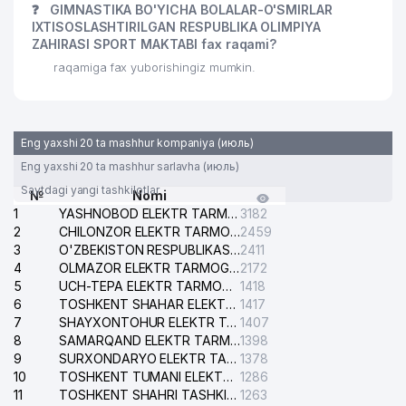
❓
GIMNASTIKA BO'YICHA BOLALAR-O'SMIRLAR
IXTISOSLASHTIRILGAN RESPUBLIKA OLIMPIYA
ZAHIRASI SPORT MAKTABI fax raqami?
raqamiga fax yuborishingiz mumkin.
Eng yaxshi 20 ta mashhur kompaniya (июль)
Eng yaxshi 20 ta mashhur sarlavha (июль)
Saytdagi yangi tashkilotlar
№
Nomi
1
YASHNOBOD ELEKTR TARMOG'I NOSOZLIKLARI XIZMATI
3182
2
CHILONZOR ELEKTR TARMOG'I NOSOZLIK XIZMATI
2459
3
O'ZBEKISTON RESPUBLIKASI BOSH PROKURATURASI ISHONCH TELEFONI
2411
4
OLMAZOR ELEKTR TARMOG'I NOSOZLIKLARI XIZMATI
2172
5
UCH-TEPA ELEKTR TARMOG'I NOSOZLIKLARI XIZMATI
1418
6
TOSHKENT SHAHAR ELEKTR TARMOQLARI KORXONASI AJ
1417
7
SHAYXONTOHUR ELEKTR TARMOG'I NOSOZLIKLARINI TUZATISH XIZMATI
1407
8
SAMARQAND ELEKTR TARMOQLARI AJ
1398
9
SURXONDARYO ELEKTR TARMOQLARI AJ
1378
10
TOSHKENT TUMANI ELEKTR TARMOG'I AVARIYA XIZMATI
1286
11
TOSHKENT SHAHRI TASHKILOT TELEFONLARI HAQIDA MA'LUMOT BYUROSI
1263