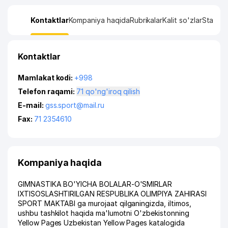
Kontaktlar
Kompaniya haqida
Rubrikalar
Kalit so'zlar
Statisti
Kontaktlar
Mamlakat kodi:
+998
Telefon raqami:
71 qo'ng'iroq qilish
E-mail:
gss.sport@mail.ru
Fax:
71 2354610
Kompaniya haqida
GIMNASTIKA BO'YICHA BOLALAR-O'SMIRLAR
IXTISOSLASHTIRILGAN RESPUBLIKA OLIMPIYA ZAHIRASI
SPORT MAKTABI ga murojaat qilganingizda, iltimos,
ushbu tashkilot haqida ma'lumotni O'zbekistonning
Yellow Pages Uzbekistan Yellow Pages katalogida