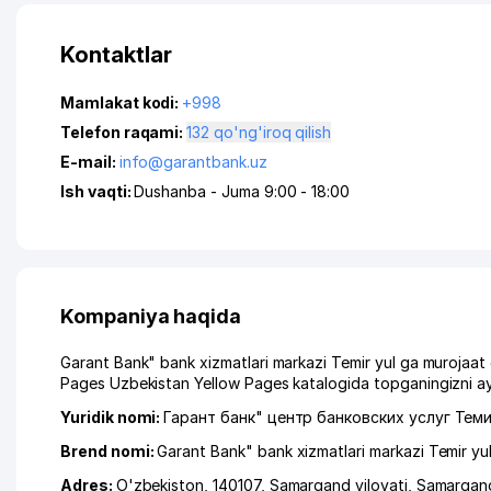
Kontaktlar
Mamlakat kodi:
+998
Telefon raqami:
132 qo'ng'iroq qilish
E-mail:
info@garantbank.uz
Ish vaqti:
Dushanba - Juma 9:00 - 18:00
Kompaniya haqida
Garant Bank" bank xizmatlari markazi Temir yul ga murojaat 
Pages Uzbekistan Yellow Pages katalogida topganingizni ay
Yuridik nomi:
Гарант банк" центр банковских услуг Теми
Brend nomi:
Garant Bank" bank xizmatlari markazi Temir yu
Adres:
O'zbekiston, 140107,
Samarqand viloyati
,
Samarqan