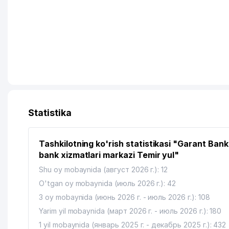
Statistika
Tashkilotning ko'rish statistikasi "Garant Bank
bank xizmatlari markazi Temir yul"
Shu oy mobaynida (август 2026 г.): 12
O'tgan oy mobaynida (июль 2026 г.): 42
3 oy mobaynida (июнь 2026 г. - июль 2026 г.): 108
Yarim yil mobaynida (март 2026 г. - июль 2026 г.): 180
1 yil mobaynida (январь 2025 г. - декабрь 2025 г.): 432