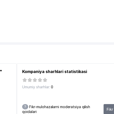
"
Kompaniya sharhlari statistikasi
Umumiy sharhlar:
0
?
Fikr-mulohazalarni moderatsiya qilish
Fikr
qoidalari