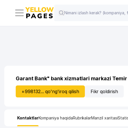
Garant Bank" bank xizmatlari markazi Temir
+998132... qo'ng'iroq qilish
Fikr qoldirish
Kontaktlar
Kompaniya haqida
Rubrikalar
Manzil xaritasi
Stati