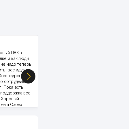
PALMA TEXTILE
рвый ПВЗ в
Yellowpages juda tez, aniq,
лке и как люди
qulay va sifatlik ishlaydi.
 не надо теперь
respect
ить, все идут ко
й конкуренции.
о сотрудника,
п. Пока есть
 поддержка все
Murod 24.07.2026 19:11:27
. Хороший
стема Озона
 отчеты.
курент в моем
д ли откроется,
видно на карте