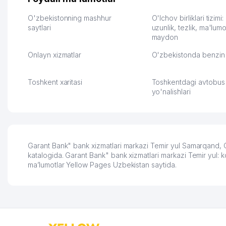
клиентов и для одежды тут
для телефонов, стекл
хранение бесплатное
мышки и вообще все 
O'zbekistonning mashhur
O'lchov birliklari tizimi
первый год, хорошая
saytlari
людям часто надо
uzunlik, tezlik, ma'lumo
maydon
экономия. Раньше боялась
Камат 31.07.2026 17:50:
рекламы, а теперь вижу
Onlayn xizmatlar
O'zbekistonda benzin 
результаты. В последнее
время из России очень
много заказывают, а
Toshkent xaritasi
Toshkentdagi avtobus
вначале только по
yo'nalishlari
Узбекистану брали, но
вяло. Удалось
раскрутиться, дальше
развиваюсь потихоньку😊
Hamida 03.08.2026 12:45:39
Garant Bank" bank xizmatlari markazi Temir yul Samarqand, O
katalogida. Garant Bank" bank xizmatlari markazi Temir yul: ko
ma’lumotlar Yellow Pages Uzbekistan saytida.