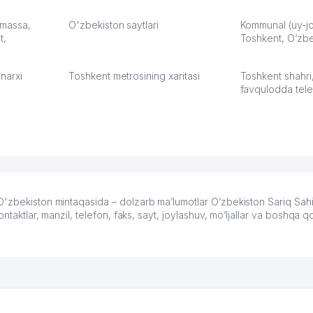
а,
улучшилось качество
Озона для У
что
обслуживания клиентов.
тут у нас у
: massa,
O'zbekiston saytlari
Kommunal (uy-joy
t,
Рекомендую этот колл-
Toshkent, O‘zbe
Выгодное д
36
центр как надежного
спокойное.
партнера для бизнеса.
Марат 27.07.
narxi
Toshkent metrosining xaritasi
Toshkent shahri
Vip Brand 31.07.2026 11:43:39
favqulodda tele
'zbekiston mintaqasida – dolzarb ma’lumotlar O’zbekiston Sariq Sahif
ntaktlar, manzil, telefon, faks, sayt, joylashuv, mo’ljallar va boshqa 