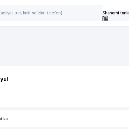
Shaharni tanl
 yul
stika