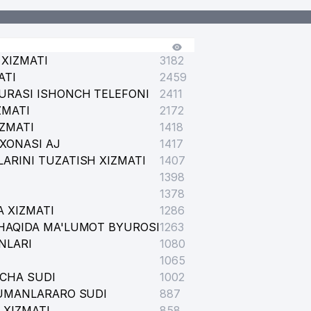
XIZMATI
3182
ATI
2459
URASI ISHONCH TELEFONI
2411
ZMATI
2172
IZMATI
1418
XONASI AJ
1417
ARINI TUZATISH XIZMATI
1407
1398
1378
 XIZMATI
1286
HAQIDA MA'LUMOT BYUROSI
1263
NLARI
1080
1065
ICHA SUDI
1002
TUMANLARARO SUDI
887
 XIZMATI
858