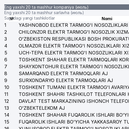
Eng yaxshi 20 ta mashhur kompaniya (июль)
Eng yaxshi 20 ta mashhur sarlavha (июль)
Saytdagi yangi tashkilotlar
№
Nomi
1
YASHNOBOD ELEKTR TARMOG'I NOSOZLIKLARI 
2
CHILONZOR ELEKTR TARMOG'I NOSOZLIK XIZM
3
O'ZBEKISTON RESPUBLIKASI BOSH PROKURAT
4
OLMAZOR ELEKTR TARMOG'I NOSOZLIKLARI XI
5
UCH-TEPA ELEKTR TARMOG'I NOSOZLIKLARI X
6
TOSHKENT SHAHAR ELEKTR TARMOQLARI KOR
7
SHAYXONTOHUR ELEKTR TARMOG'I NOSOZLIKL
8
SAMARQAND ELEKTR TARMOQLARI AJ
9
SURXONDARYO ELEKTR TARMOQLARI AJ
10
TOSHKENT TUMANI ELEKTR TARMOG'I AVARIYA
11
TOSHKENT SHAHRI TASHKILOT TELEFONLARI 
12
DAVLAT TEST MARKAZINING ISHONCH TELEFO
13
O'ZBEKTELEKOM AJ
14
TOSHKENT SHAHAR FUQAROLIK ISHLARI BO'Y
15
FUQAROLIK ISHLARI BO'YICHA YAKKASAROY 
16
YUNUSOBOD ELEKTR TARMOG'I NOSOZLIKLARI