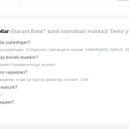
llar
(Garant Bank" bank xizmatlari markazi Temir y
rda joylashgan?
da joylashgan: O'zbekiston, Samarqand viloyati, SAMARQAND, NUKUS, 140
day borish mumkin?
ritadan foydalanishingiz mumkin
fon raqamlari?
aqamlar orqali qo’ng’iroq qilishingiz mumkin: 1326
 manzili?
i -
raqami?