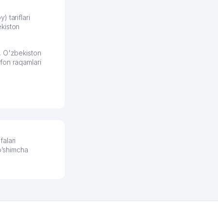
збекистана что
же есть ПВЗ.
) tariflari
kiston
ело и
2026 08:00:37
, O'zbekiston
fon raqamlari
alari
qo’shimcha