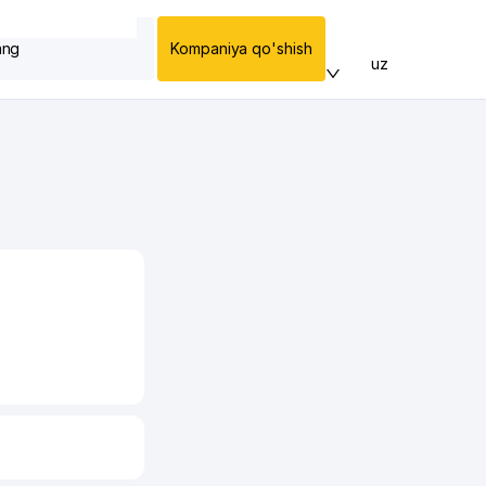
ang
Kompaniya qo'shish
uz