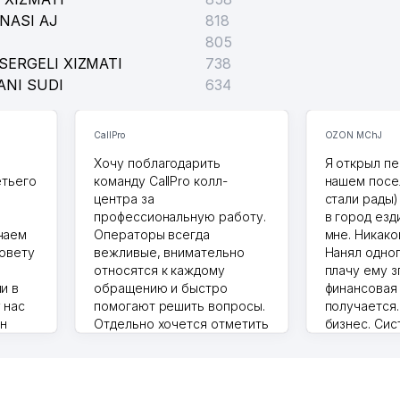
NASI AJ
818
805
SERGELI XIZMATI
738
ANI SUDI
634
CallPro
OZON MChJ
Хочу поблагодарить
Я открыл пе
етьего
команду CallPro колл-
нашем посе
центра за
стали рады)
профессиональную работу.
в город езд
чаем
Операторы всегда
мне. Никако
совету
вежливые, внимательно
Нанял одног
относятся к каждому
плачу ему з
и в
обращению и быстро
финансовая
 нас
помогают решить вопросы.
получается
ин
Отдельно хочется отметить
бизнес. Си
грамотную речь,
сама делает
то в 2
ответственность и
Другой кон
учку.
оперативность. Благодаря
поселке вря
чехлы
их работе значительно
потому что 