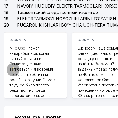
17
NAVOIY HUDUDIY ELEKTR TARMOQLARI KORXO
18
Ташкентский следственный изолятор
19
ELEKTRTARMOG'I NOSOZLIKLARINI TO'ZATISH 
20
FUQAROLIK ISHLARI BO'YICHA UCH-TEPA TUM
OZON MChJ
OZON MChJ
Мне Озон помог
Бизнесом наша семья
выкарабкаться, когда
очень довольна, с тр
личный магазин в
месяца уже вышли на
Самарканде начал
прибыль. За каждый
загибаться и я вовремя
выданный товар полу
поняла, что обычный
до 40 тыс сомов. По 
офлайн это тупик. Самое
менеджеров Озона в
трудное было просто
Узбекистане поставил
решиться, но когда
помещении которое у
зарегистрировалась и
30 квадратов еще од
отправила первые заказы,
прилавок под второй
весь страх сразу ушел.
бизнес. Так можно и э
Площадка полностью берет
раза увеличивает выр
на себя доставку до
Второй бизнес у нас 
Foydali ma'lumotlar