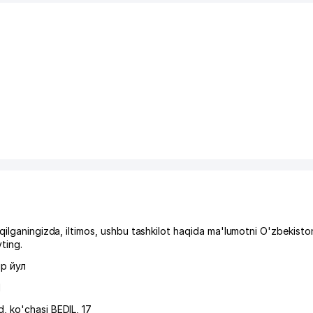
qilganingizda, iltimos, ushbu tashkilot haqida ma'lumotni O'zbekisto
ting.
р йул
l
d
,
ko'chasi BEDIL
, 17