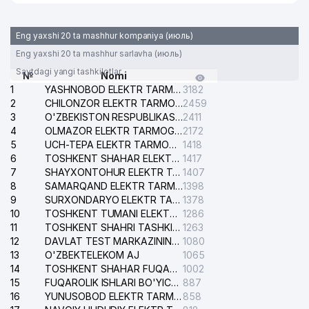
Eng yaxshi 20 ta mashhur kompaniya (июль)
Eng yaxshi 20 ta mashhur sarlavha (июль)
Saytdagi yangi tashkilotlar
№
Nomi
1
YASHNOBOD ELEKTR TARMOG'I NOSOZLIKLARI XIZMATI
3182
2
CHILONZOR ELEKTR TARMOG'I NOSOZLIK XIZMATI
2459
3
O'ZBEKISTON RESPUBLIKASI BOSH PROKURATURASI ISHONCH TELEFONI
2411
4
OLMAZOR ELEKTR TARMOG'I NOSOZLIKLARI XIZMATI
2172
5
UCH-TEPA ELEKTR TARMOG'I NOSOZLIKLARI XIZMATI
1418
6
TOSHKENT SHAHAR ELEKTR TARMOQLARI KORXONASI AJ
1417
7
SHAYXONTOHUR ELEKTR TARMOG'I NOSOZLIKLARINI TUZATISH XIZMATI
1407
8
SAMARQAND ELEKTR TARMOQLARI AJ
1398
9
SURXONDARYO ELEKTR TARMOQLARI AJ
1378
10
TOSHKENT TUMANI ELEKTR TARMOG'I AVARIYA XIZMATI
1286
11
TOSHKENT SHAHRI TASHKILOT TELEFONLARI HAQIDA MA'LUMOT BYUROSI
1263
12
DAVLAT TEST MARKAZINING ISHONCH TELEFONLARI
1080
13
O'ZBEKTELEKOM AJ
1065
14
TOSHKENT SHAHAR FUQAROLIK ISHLARI BO'YICHA SUDI
1002
15
FUQAROLIK ISHLARI BO'YICHA YAKKASAROY TUMANLARARO SUDI
887
16
YUNUSOBOD ELEKTR TARMOG'I NOSOZLIKLARI XIZMATI
858