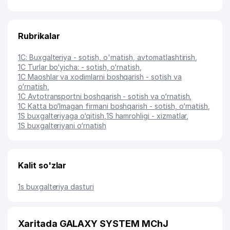
Rubrikalar
1C: Buxgalteriya - sotish, o'rnatish, avtomatlashtirish
,
1C Turlar bo‘yicha: - sotish, o‘rnatish
,
1C Maoshlar va xodimlarni boshqarish - sotish va
o‘rnatish
,
1C Avtotransportni boshqarish - sotish va o‘rnatish
,
1C Katta bo‘lmagan firmani boshqarish - sotish, o‘rnatish
,
1S buxgalteriyaga o‘qitish
,
1S hamrohligi - xizmatlar
,
1S buxgalteriyani o‘rnatish
Kalit so'zlar
1s buxgalteriya dasturi
Xaritada GALAXY SYSTEM MChJ