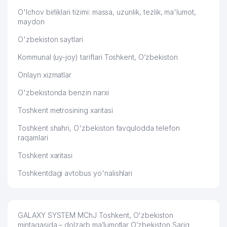
O'lchov birliklari tizimi: massa, uzunlik, tezlik, ma'lumot,
maydon
O'zbekiston saytlari
Kommunal (uy-joy) tariflari Toshkent, O‘zbekiston
Onlayn xizmatlar
O'zbekistonda benzin narxi
Toshkent metrosining xaritasi
Toshkent shahri, O'zbekiston favqulodda telefon
raqamlari
Toshkent xaritasi
Toshkentdagi avtobus yo'nalishlari
GALAXY SYSTEM MChJ Toshkent, O'zbekiston
mintaqasida – dolzarb ma’lumotlar O’zbekiston Sariq