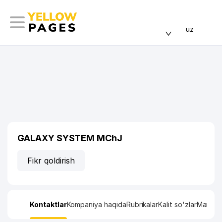
uz
GALAXY SYSTEM MChJ
Fikr qoldirish
Kontaktlar
Kompaniya haqida
Rubrikalar
Kalit so'zlar
Manzil x