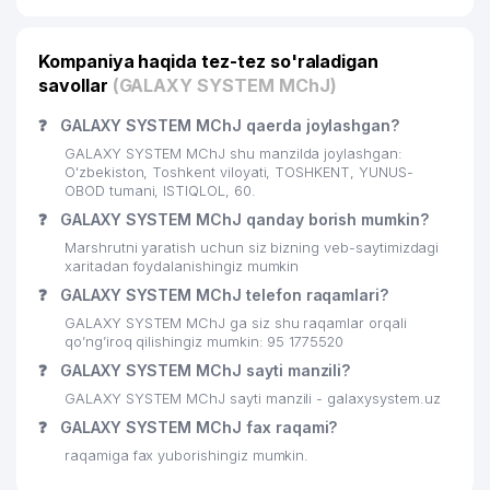
Kompaniya haqida tez-tez so'raladigan
savollar
(GALAXY SYSTEM MChJ)
❓
GALAXY SYSTEM MChJ qaerda joylashgan?
GALAXY SYSTEM MChJ shu manzilda joylashgan:
O'zbekiston, Toshkent viloyati, TOSHKENT, YUNUS-
OBOD tumani, ISTIQLOL, 60.
❓
GALAXY SYSTEM MChJ qanday borish mumkin?
Marshrutni yaratish uchun siz bizning veb-saytimizdagi
xaritadan foydalanishingiz mumkin
❓
GALAXY SYSTEM MChJ telefon raqamlari?
GALAXY SYSTEM MChJ ga siz shu raqamlar orqali
qo’ng’iroq qilishingiz mumkin: 95 1775520
❓
GALAXY SYSTEM MChJ sayti manzili?
GALAXY SYSTEM MChJ sayti manzili - galaxysystem.uz
❓
GALAXY SYSTEM MChJ fax raqami?
raqamiga fax yuborishingiz mumkin.