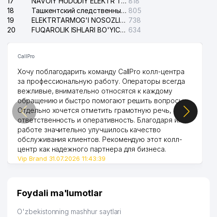
17
NAVOIY HUDUDIY ELEKTR TARMOQLARI KORXONASI AJ
818
18
Ташкентский следственный изолятор
805
19
ELEKTRTARMOG'I NOSOZLIKLARINI TO'ZATISH SERGELI XIZMATI
738
20
FUQAROLIK ISHLARI BO'YICHA UCH-TEPA TUMANI SUDI
634
CallPro
Хочу поблагодарить команду CallPro колл-центра
за профессиональную работу. Операторы всегда
вежливые, внимательно относятся к каждому
обращению и быстро помогают решить вопросы.
Отдельно хочется отметить грамотную речь,
ответственность и оперативность. Благодаря их
работе значительно улучшилось качество
обслуживания клиентов. Рекомендую этот колл-
центр как надежного партнера для бизнеса.
Vip Brand 31.07.2026 11:43:39
Foydali ma'lumotlar
O'zbekistonning mashhur saytlari