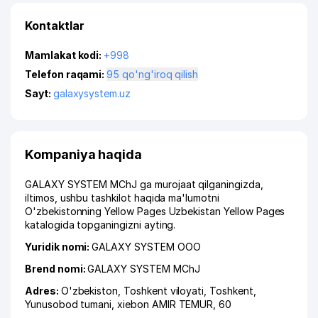
Kontaktlar
Mamlakat kodi:
+998
Telefon raqami:
95 qo'ng'iroq qilish
Sayt:
galaxysystem.uz
Kompaniya haqida
GALAXY SYSTEM MChJ ga murojaat qilganingizda,
iltimos, ushbu tashkilot haqida ma'lumotni
O'zbekistonning Yellow Pages Uzbekistan Yellow Pages
katalogida topganingizni ayting.
Yuridik nomi:
GALAXY SYSTEM ООО
Brend nomi:
GALAXY SYSTEM MChJ
Adres:
O'zbekiston,
Toshkent viloyati
,
Toshkent
,
Yunusobod tumani
,
xiеbon AMIR TEMUR
, 60