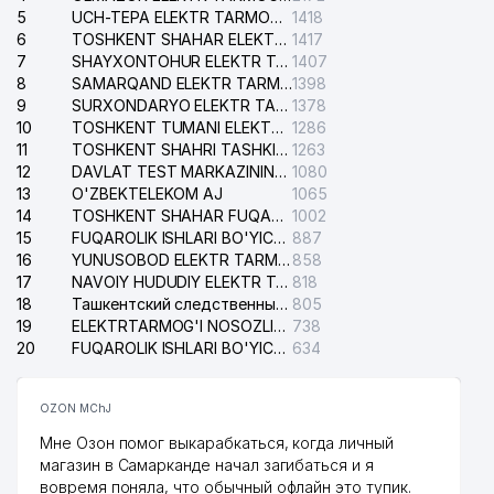
5
UCH-TEPA ELEKTR TARMOG'I NOSOZLIKLARI XIZMATI
1418
6
TOSHKENT SHAHAR ELEKTR TARMOQLARI KORXONASI AJ
1417
7
SHAYXONTOHUR ELEKTR TARMOG'I NOSOZLIKLARINI TUZATISH XIZMATI
1407
8
SAMARQAND ELEKTR TARMOQLARI AJ
1398
9
SURXONDARYO ELEKTR TARMOQLARI AJ
1378
10
TOSHKENT TUMANI ELEKTR TARMOG'I AVARIYA XIZMATI
1286
11
TOSHKENT SHAHRI TASHKILOT TELEFONLARI HAQIDA MA'LUMOT BYUROSI
1263
12
DAVLAT TEST MARKAZINING ISHONCH TELEFONLARI
1080
13
O'ZBEKTELEKOM AJ
1065
14
TOSHKENT SHAHAR FUQAROLIK ISHLARI BO'YICHA SUDI
1002
15
FUQAROLIK ISHLARI BO'YICHA YAKKASAROY TUMANLARARO SUDI
887
16
YUNUSOBOD ELEKTR TARMOG'I NOSOZLIKLARI XIZMATI
858
17
NAVOIY HUDUDIY ELEKTR TARMOQLARI KORXONASI AJ
818
18
Ташкентский следственный изолятор
805
19
ELEKTRTARMOG'I NOSOZLIKLARINI TO'ZATISH SERGELI XIZMATI
738
20
FUQAROLIK ISHLARI BO'YICHA UCH-TEPA TUMANI SUDI
634
OZON MChJ
Мне Озон помог выкарабкаться, когда личный
магазин в Самарканде начал загибаться и я
вовремя поняла, что обычный офлайн это тупик.