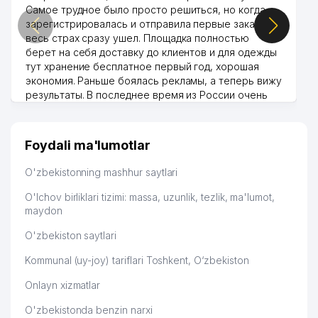
Самое трудное было просто решиться, но когда
зарегистрировалась и отправила первые заказы,
весь страх сразу ушел. Площадка полностью
берет на себя доставку до клиентов и для одежды
тут хранение бесплатное первый год, хорошая
экономия. Раньше боялась рекламы, а теперь вижу
результаты. В последнее время из России очень
много заказывают, а вначале только по
Узбекистану брали, но вяло. Удалось раскрутиться,
дальше развиваюсь потихоньку😊
Foydali ma'lumotlar
Hamida 03.08.2026 12:45:39
O'zbekistonning mashhur saytlari
O'lchov birliklari tizimi: massa, uzunlik, tezlik, ma'lumot,
maydon
O'zbekiston saytlari
Kommunal (uy-joy) tariflari Toshkent, O‘zbekiston
Onlayn xizmatlar
O'zbekistonda benzin narxi