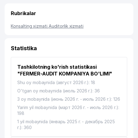
Rubrikalar
Konsalting xizmati
,
Auditorlik xizmati
Statistika
Tashkilotning ko'rish statistikasi
"FERMER-AUDIT KOMPANIYA BO'LIMI"
Shu oy mobaynida (август 2026 г.): 18
O'tgan oy mobaynida (июль 2026 г.): 36
3 oy mobaynida (июнь 2026 г. - июль 2026 г.): 126
Yarim yil mobaynida (март 2026 г. - июль 2026 г.):
198
1 yil mobaynida (январь 2025 г. - декабрь 2025
г.): 360