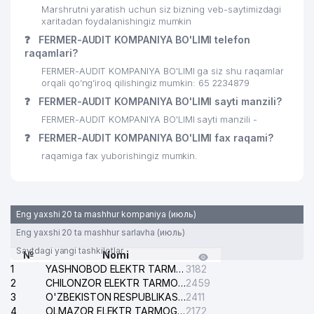
Marshrutni yaratish uchun siz bizning veb-saytimizdagi
xaritadan foydalanishingiz mumkin
❓
FERMER-AUDIT KOMPANIYA BO'LIMI telefon
raqamlari?
FERMER-AUDIT KOMPANIYA BO'LIMI ga siz shu raqamlar
orqali qo’ng’iroq qilishingiz mumkin: 65 2234879
❓
FERMER-AUDIT KOMPANIYA BO'LIMI sayti manzili?
FERMER-AUDIT KOMPANIYA BO'LIMI sayti manzili -
❓
FERMER-AUDIT KOMPANIYA BO'LIMI fax raqami?
raqamiga fax yuborishingiz mumkin.
Eng yaxshi 20 ta mashhur kompaniya (июль)
Eng yaxshi 20 ta mashhur sarlavha (июль)
Saytdagi yangi tashkilotlar
№
Nomi
1
YASHNOBOD ELEKTR TARMOG'I NOSOZLIKLARI XIZMATI
3182
2
CHILONZOR ELEKTR TARMOG'I NOSOZLIK XIZMATI
2459
3
O'ZBEKISTON RESPUBLIKASI BOSH PROKURATURASI ISHONCH TELEFONI
2411
4
OLMAZOR ELEKTR TARMOG'I NOSOZLIKLARI XIZMATI
2172