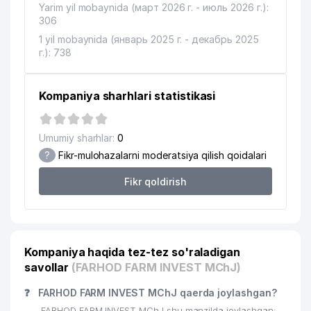
Yarim yil mobaynida (март 2026 г. - июль 2026 г.):
306
1 yil mobaynida (январь 2025 г. - декабрь 2025
г.): 738
Kompaniya sharhlari statistikasi
Umumiy sharhlar:
0
?
Fikr-mulohazalarni moderatsiya qilish qoidalari
Fikr qoldirish
Kompaniya haqida tez-tez so'raladigan
savollar
(FARHOD FARM INVEST MChJ)
❓
FARHOD FARM INVEST MChJ qaerda joylashgan?
FARHOD FARM INVEST MChJ shu manzilda joylashgan: