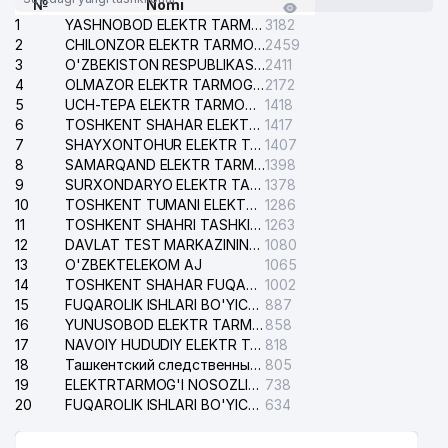
№
Nomi
1
YASHNOBOD ELEKTR TARMOG'I NOSOZLIKLARI XIZMATI
3182
2
CHILONZOR ELEKTR TARMOG'I NOSOZLIK XIZMATI
2459
3
O'ZBEKISTON RESPUBLIKASI BOSH PROKURATURASI ISHONCH TELEFONI
2411
4
OLMAZOR ELEKTR TARMOG'I NOSOZLIKLARI XIZMATI
2172
5
UCH-TEPA ELEKTR TARMOG'I NOSOZLIKLARI XIZMATI
1418
6
TOSHKENT SHAHAR ELEKTR TARMOQLARI KORXONASI AJ
1417
7
SHAYXONTOHUR ELEKTR TARMOG'I NOSOZLIKLARINI TUZATISH XIZMATI
1407
8
SAMARQAND ELEKTR TARMOQLARI AJ
1398
9
SURXONDARYO ELEKTR TARMOQLARI AJ
1378
10
TOSHKENT TUMANI ELEKTR TARMOG'I AVARIYA XIZMATI
1286
11
TOSHKENT SHAHRI TASHKILOT TELEFONLARI HAQIDA MA'LUMOT BYUROSI
1263
12
DAVLAT TEST MARKAZINING ISHONCH TELEFONLARI
1080
13
O'ZBEKTELEKOM AJ
1065
14
TOSHKENT SHAHAR FUQAROLIK ISHLARI BO'YICHA SUDI
1002
15
FUQAROLIK ISHLARI BO'YICHA YAKKASAROY TUMANLARARO SUDI
887
16
YUNUSOBOD ELEKTR TARMOG'I NOSOZLIKLARI XIZMATI
858
17
NAVOIY HUDUDIY ELEKTR TARMOQLARI KORXONASI AJ
818
18
Ташкентский следственный изолятор
805
19
ELEKTRTARMOG'I NOSOZLIKLARINI TO'ZATISH SERGELI XIZMATI
738
20
FUQAROLIK ISHLARI BO'YICHA UCH-TEPA TUMANI SUDI
634