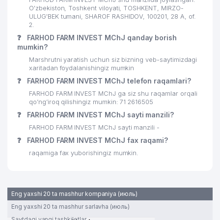
O'zbekiston, Toshkent viloyati, TOSHKENT, MIRZO-
ULUG'BEK tumani, SHAROF RASHIDOV, 100201, 28 A, of.
2.
❓
FARHOD FARM INVEST MChJ qanday borish
mumkin?
Marshrutni yaratish uchun siz bizning veb-saytimizdagi
xaritadan foydalanishingiz mumkin
❓
FARHOD FARM INVEST MChJ telefon raqamlari?
FARHOD FARM INVEST MChJ ga siz shu raqamlar orqali
qo’ng’iroq qilishingiz mumkin: 71 2616505
❓
FARHOD FARM INVEST MChJ sayti manzili?
FARHOD FARM INVEST MChJ sayti manzili -
❓
FARHOD FARM INVEST MChJ fax raqami?
raqamiga fax yuborishingiz mumkin.
Eng yaxshi 20 ta mashhur kompaniya (июль)
Eng yaxshi 20 ta mashhur sarlavha (июль)
Saytdagi yangi tashkilotlar