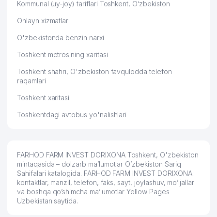
Kommunal (uy-joy) tariflari Toshkent, O‘zbekiston
Onlayn xizmatlar
O'zbekistonda benzin narxi
Toshkent metrosining xaritasi
Toshkent shahri, O'zbekiston favqulodda telefon
raqamlari
Toshkent xaritasi
Toshkentdagi avtobus yo'nalishlari
FARHOD FARM INVEST DORIXONA Toshkent, O'zbekiston
mintaqasida – dolzarb ma’lumotlar O’zbekiston Sariq
Sahifalari katalogida. FARHOD FARM INVEST DORIXONA:
kontaktlar, manzil, telefon, faks, sayt, joylashuv, mo’ljallar
va boshqa qo’shimcha ma’lumotlar Yellow Pages
Uzbekistan saytida.