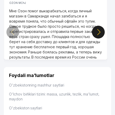
OZON MChJ
Мне Озон помог выкарабкаться, когда личный
магазин в Самарканде начал загибаться и я
вовремя поняла, что обычный офлайн это тупик.
Самое трудное было просто решиться, но когда
зарегистрировалась и отправила первые заказы,
весь страх сразу ушел. Площадка полностью
берет на себя доставку до клиентов и для одежды
тут хранение бесплатное первый год, хорошая
экономия. Раньше боялась рекламы, а теперь вижу
результаты. В последнее время из России очень
много заказывают, а вначале только по
Узбекистану брали, но вяло. Удалось раскрутиться,
дальше развиваюсь потихоньку😊
Foydali ma'lumotlar
Hamida 03.08.2026 12:45:39
O'zbekistonning mashhur saytlari
O'lchov birliklari tizimi: massa, uzunlik, tezlik, ma'lumot,
maydon
O'zbekiston saytlari