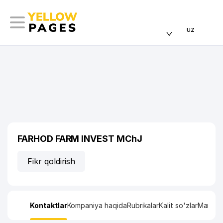
uz
FARHOD FARM INVEST MChJ
Fikr qoldirish
Kontaktlar
Kompaniya haqida
Rubrikalar
Kalit so'zlar
Manzil x