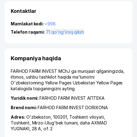
Kontaktlar
Mamlakat kodi:
+998
Telefon raqami:
71 qo'ng'iroq qilish
Kompaniya haqida
FARHOD FARM INVEST MChJ ga murojaat qilganingizda,
iltimos, ushbu tashkilot haqida ma'lumotni
O'zbekistonning Yellow Pages Uzbekistan Yellow Pages
katalogida topganingizni ayting.
Yuridik nomi:
FARHOD FARM INVEST АПТЕКА
Brend nomi:
FARHOD FARM INVEST DORIXONA
Adres:
O'zbekiston, 100201,
Toshkent viloyati
,
Toshkent
,
Mirzo-Ulug'bek tumani
,
daha AXMAD
YUGNAKI
, 28 A, of. 2