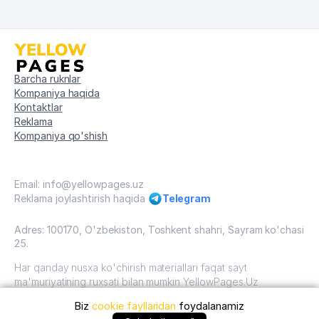
Barcha ruknlar
Kompaniya haqida
Kontaktlar
Reklama
Kompaniya qo'shish
Email: info@yellowpages.uz
Reklama joylashtirish haqida
Telegram
Adres: 100170, O'zbekiston, Toshkent shahri, Sayram ko'chasi
25.
Har qanday nusxa ko'chirish materiallari faqat sayt
ma'muriyatining ruxsati bilan mumkin YellowPages.Uz
Biz
cookie fayllaridan
foydalanamiz
O'zbekiston, 2009 - 2026 / O'zbekiston "sariq