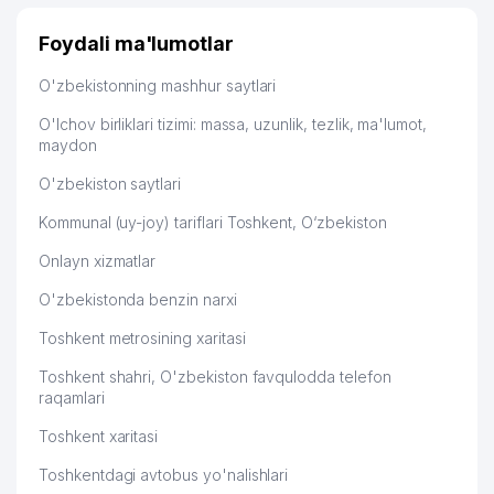
Foydali ma'lumotlar
O'zbekistonning mashhur saytlari
O'lchov birliklari tizimi: massa, uzunlik, tezlik, ma'lumot,
maydon
O'zbekiston saytlari
Kommunal (uy-joy) tariflari Toshkent, O‘zbekiston
Onlayn xizmatlar
O'zbekistonda benzin narxi
Toshkent metrosining xaritasi
Toshkent shahri, O'zbekiston favqulodda telefon
raqamlari
Toshkent xaritasi
Toshkentdagi avtobus yo'nalishlari