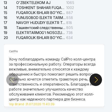
13
O'ZBEKTELEKOM AJ
1065
14
TOSHKENT SHAHAR FUQAROLIK ISHLARI BO'YICHA SUDI
1002
15
FUQAROLIK ISHLARI BO'YICHA YAKKASAROY TUMANLARARO SUDI
887
16
YUNUSOBOD ELEKTR TARMOG'I NOSOZLIKLARI XIZMATI
858
17
NAVOIY HUDUDIY ELEKTR TARMOQLARI KORXONASI AJ
818
18
Ташкентский следственный изолятор
805
19
ELEKTRTARMOG'I NOSOZLIKLARINI TO'ZATISH SERGELI XIZMATI
738
20
FUQAROLIK ISHLARI BO'YICHA UCH-TEPA TUMANI SUDI
634
CallPro
Хочу поблагодарить команду CallPro колл-центра
за профессиональную работу. Операторы всегда
вежливые, внимательно относятся к каждому
обращению и быстро помогают решить вопросы.
Отдельно хочется отметить грамотную речь,
ответственность и оперативность. Благодаря их
работе значительно улучшилось качество
обслуживания клиентов. Рекомендую этот колл-
центр как надежного партнера для бизнеса.
Vip Brand 31.07.2026 11:43:39