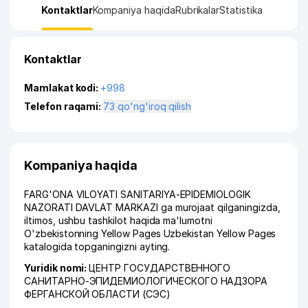
Kontaktlar
Kompaniya haqida
Rubrikalar
Statistika
Kontaktlar
Mamlakat kodi:
+998
Telefon raqami:
73 qo'ng'iroq qilish
Kompaniya haqida
FARG'ONA VILOYATI SANITARIYA-EPIDEMIOLOGIK
NAZORATI DAVLAT MARKAZI ga murojaat qilganingizda,
iltimos, ushbu tashkilot haqida ma'lumotni
O'zbekistonning Yellow Pages Uzbekistan Yellow Pages
katalogida topganingizni ayting.
Yuridik nomi:
ЦЕНТР ГОСУДАРСТВЕННОГО
САНИТАРНО-ЭПИДЕМИОЛОГИЧЕСКОГО НАДЗОРА
ФЕРГАНСКОЙ ОБЛАСТИ (СЭС)