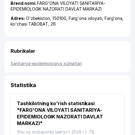
Brend nomi:
FARG'ONA VILOYATI SANITARIYA-
EPIDEMIOLOGIK NAZORATI DAVLAT MARKAZI
Adres:
O'zbekiston, 150100,
Farg'ona viloyati
,
Farg'ona
,
ko'chasi TABOBAT
, 26
Rubrikalar
Sanitariya-epidemiologiya xizmatlari
Statistika
Tashkilotning ko'rish statistikasi
"FARG'ONA VILOYATI SANITARIYA-
EPIDEMIOLOGIK NAZORATI DAVLAT
MARKAZI"
Shu oy mobaynida (август 2026 г.): 78