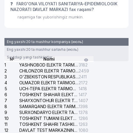
❓
FARG'ONA VILOYATI SANITARIYA-EPIDEMIOLOGIK
NAZORATI DAVLAT MARKAZI fax raqami?
raqamiga fax yuborishingiz mumkin.
Eng yaxshi 20 ta mashhur kompaniya (июль)
Eng yaxshi 20 ta mashhur sarlavha (июль)
Saytdagi yangi tashkilotlar
№
Nomi
1
YASHNOBOD ELEKTR TARMOG'I NOSOZLIKLARI XIZMATI
3182
2
CHILONZOR ELEKTR TARMOG'I NOSOZLIK XIZMATI
2459
3
O'ZBEKISTON RESPUBLIKASI BOSH PROKURATURASI ISHONCH TELEFONI
2411
4
OLMAZOR ELEKTR TARMOG'I NOSOZLIKLARI XIZMATI
2172
5
UCH-TEPA ELEKTR TARMOG'I NOSOZLIKLARI XIZMATI
1418
6
TOSHKENT SHAHAR ELEKTR TARMOQLARI KORXONASI AJ
1417
7
SHAYXONTOHUR ELEKTR TARMOG'I NOSOZLIKLARINI TUZATISH XIZMATI
1407
8
SAMARQAND ELEKTR TARMOQLARI AJ
1398
9
SURXONDARYO ELEKTR TARMOQLARI AJ
1378
10
TOSHKENT TUMANI ELEKTR TARMOG'I AVARIYA XIZMATI
1286
11
TOSHKENT SHAHRI TASHKILOT TELEFONLARI HAQIDA MA'LUMOT BYUROSI
1263
12
DAVLAT TEST MARKAZINING ISHONCH TELEFONLARI
1080