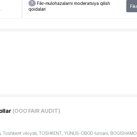
?
Fikr-mulohazalarni moderatsiya qilish
Fik
qoidalari
8
ollar
(ООО FAIR AUDIT)
on, Toshkent viloyati, TOSHKENT, YUNUS-OBOD tumani, BOGISHAMO