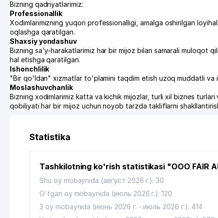
Bizning qadriyatlarimiz:
Professionallik
Xodimlarimizning yuqori professionalligi, amalga oshirilgan loyih
oqlashga qaratilgan.
Shaxsiy yondashuv
Bizning sa'y-harakatlarimiz har bir mijoz bilan samarali muloqot qili
hal etishga qaratilgan.
Ishonchlilik
"Bir qo'ldan" xizmatlar to'plamini taqdim etish uzoq muddatli va
Moslashuvchanlik
Bizning xodimlarimiz katta va kichik mijozlar, turli xil biznes turlari
qobiliyati har bir mijoz uchun noyob tarzda takliflarni shakllantir
Statistika
Tashkilotning ko'rish statistikasi "ООО FAIR 
Shu oy mobaynida (август 2026 г.): 30
O'tgan oy mobaynida (июль 2026 г.): 120
3 oy mobaynida (июнь 2026 г. - июль 2026 г.): 414