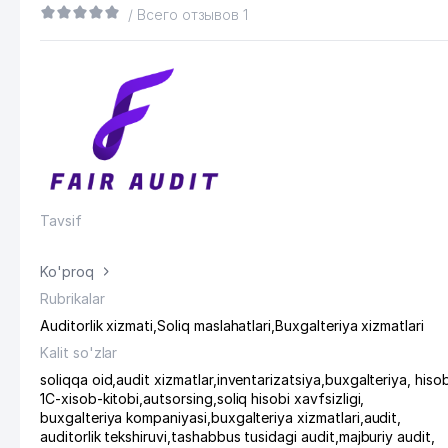
/ Всего отзывов 1
Tavsif
Ko'proq
Rubrikalar
Auditorlik xizmati
,
Soliq maslahatlari
,
Buxgalteriya xizmatlari
Kalit so'zlar
soliqqa oid
,
audit xizmatlar
,
inventarizatsiya
,
buxgalteriya, hiso
1C-xisob-kitobi
,
autsorsing
,
soliq hisobi xavfsizligi
,
buxgalteriya kompaniyasi
,
buxgalteriya xizmatlari
,
audit
,
auditorlik tekshiruvi
,
tashabbus tusidagi audit
,
majburiy audit
,