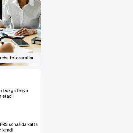
rcha fotosuratlar
ri buxgalteriya
 etadi:
 UFRS sohasida katta
 kiradi.