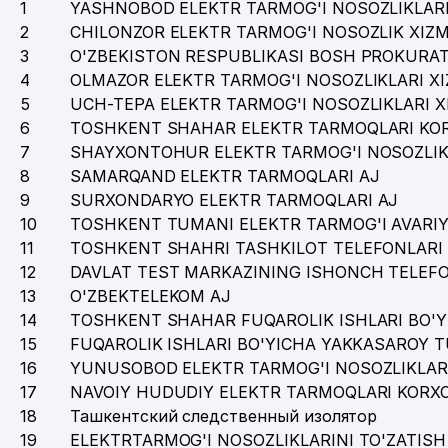
1
YASHNOBOD ELEKTR TARMOG'I NOSOZLIKLARI
2
CHILONZOR ELEKTR TARMOG'I NOSOZLIK XIZM
3
O'ZBEKISTON RESPUBLIKASI BOSH PROKURA
4
OLMAZOR ELEKTR TARMOG'I NOSOZLIKLARI XI
5
UCH-TEPA ELEKTR TARMOG'I NOSOZLIKLARI X
6
TOSHKENT SHAHAR ELEKTR TARMOQLARI KOR
7
SHAYXONTOHUR ELEKTR TARMOG'I NOSOZLIKL
8
SAMARQAND ELEKTR TARMOQLARI AJ
9
SURXONDARYO ELEKTR TARMOQLARI AJ
10
TOSHKENT TUMANI ELEKTR TARMOG'I AVARIY
11
TOSHKENT SHAHRI TASHKILOT TELEFONLARI
12
DAVLAT TEST MARKAZINING ISHONCH TELEF
13
O'ZBEKTELEKOM AJ
14
TOSHKENT SHAHAR FUQAROLIK ISHLARI BO'Y
15
FUQAROLIK ISHLARI BO'YICHA YAKKASAROY
16
YUNUSOBOD ELEKTR TARMOG'I NOSOZLIKLARI
17
NAVOIY HUDUDIY ELEKTR TARMOQLARI KORX
18
Ташкентский следственный изолятор
19
ELEKTRTARMOG'I NOSOZLIKLARINI TO'ZATISH