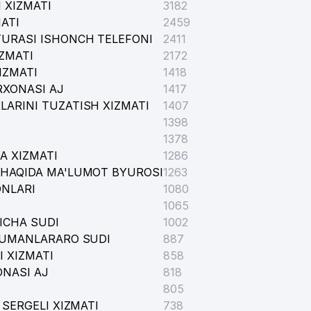
 XIZMATI
3182
ATI
2459
TURASI ISHONCH TELEFONI
2411
ZMATI
2172
IZMATI
1418
XONASI AJ
1417
ARINI TUZATISH XIZMATI
1407
1398
1378
A XIZMATI
1286
 HAQIDA MA'LUMOT BYUROSI
1263
ONLARI
1080
1065
ICHA SUDI
1002
 TUMANLARARO SUDI
887
 XIZMATI
858
ONASI AJ
818
805
 SERGELI XIZMATI
738