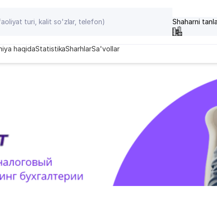
Shaharni tanl
iya haqida
Statistika
Sharhlar
Sa'vollar