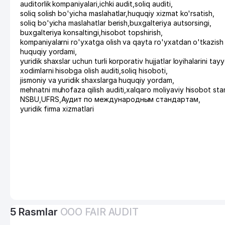
auditorlik kompaniyalari
,
ichki audit
,
soliq auditi
,
soliq solish bo'yicha maslahatlar
,
huquqiy xizmat ko'rsatish
,
soliq bo'yicha maslahatlar berish
,
buxgalteriya autsorsingi
,
buxgalteriya konsaltingi
,
hisobot topshirish
,
kompaniyalarni ro'yxatga olish va qayta ro'yxatdan o'tkazish
huquqiy yordami
,
yuridik shaxslar uchun turli korporativ hujjatlar loyihalarini tay
xodimlarni hisobga olish auditi
,
soliq hisoboti
,
jismoniy va yuridik shaxslarga huquqiy yordam
,
mehnatni muhofaza qilish auditi
,
xalqaro moliyaviy hisobot stan
NSBU
,
UFRS
,
Аудит по международным стандартам
,
yuridik firma xizmatlari
5 Rasmlar
ООО FAIR AUDIT