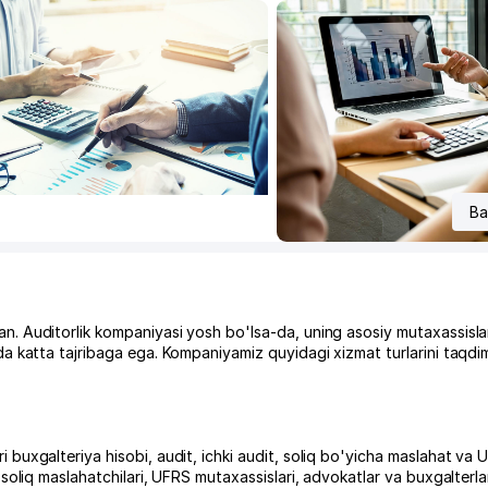
Ba
an. Auditorlik kompaniyasi yosh bo'lsa-da, uning asosiy mutaxassisla
ida katta tajribaga ega. Kompaniyamiz quyidagi xizmat turlarini taqdim
i buxgalteriya hisobi, audit, ichki audit, soliq bo'yicha maslahat va
soliq maslahatchilari, UFRS mutaxassislari, advokatlar va buxgalterlar