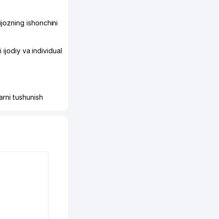
ijozning ishonchini
 ijodiy va individual
larni tushunish