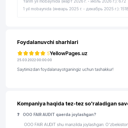
Yarim yil mobaynida (март 2026 г. - июль 2026 г.): 672
1 yil mobaynida (январь 2025 г. - декабрь 2025 г.): 151
Foydalanuvchi sharhlari
YellowPages.uz
5
25.03.2022 00:00:00
Saytimizdan foydalanayotganingiz uchun tashakkur!
Kompaniya haqida tez-tez so'raladigan sav
❓
ООО FAIR AUDIT qaerda joylashgan?
ООО FAIR AUDIT shu manzilda joylashgan: O'zbekist