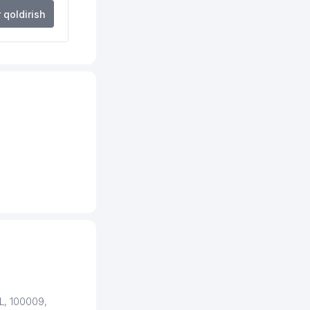
r qoldirish
L, 100009,