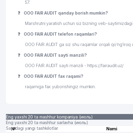
57.
❓
ООО FAIR AUDIT qanday borish mumkin?
Marshrutni yaratish uchun siz bizning veb-saytimizdag
❓
ООО FAIR AUDIT telefon raqamlari?
ООО FAIR AUDIT ga siz shu raqamlar orqali qo’ng’iroq 
❓
ООО FAIR AUDIT sayti manzili?
ООО FAIR AUDIT sayti manzili - https://fairaudit.uz/
❓
ООО FAIR AUDIT fax raqami?
raqamiga fax yuborishingiz mumkin.
Eng yaxshi 20 ta mashhur kompaniya (июль)
Eng yaxshi 20 ta mashhur sarlavha (июль)
Saytdagi yangi tashkilotlar
№
Nomi