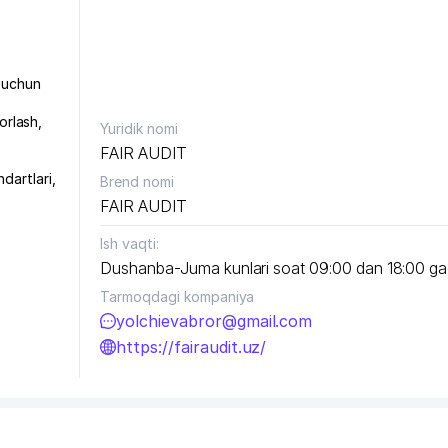
 uchun
yorlash
,
Yuridik nomi
FAIR AUDIT
dartlari
,
Brend nomi
FAIR AUDIT
Ish vaqti:
Dushanba-Juma kunlari soat 09:00 dan 18:00 g
Tarmoqdagi kompaniya
yolchievabror@gmail.com
https://fairaudit.uz/