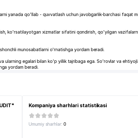
alarni yanada qo'llab - quvvatlash uchun javobgarlik-barchasi faqat m
sh, ko'rsatilayotgan xizmatlar sifatini qondirish, qo'yilgan vazifalarni
 ishonchli munosabatlarni o'rnatishga yordam beradi.
 va ularning egalari bilan ko'p yillik tajribaga ega. So'rovlar va ehtiyoj
ishga yordam beradi.
AUDIT"
Kompaniya sharhlari statistikasi
Umumiy sharhlar:
0