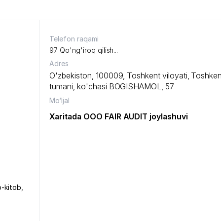
Telefon raqami
97 Qo'ng'iroq qilish...
Adres
O'zbekiston, 100009,
Toshkent viloyati
,
Toshken
tumani
,
ko'chasi BOGISHAMOL
, 57
Mo‘ljal
Xaritada ООО FAIR AUDIT joylashuvi
b-kitob
,