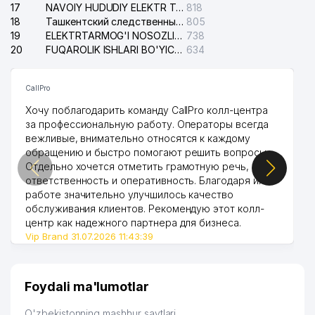
17
NAVOIY HUDUDIY ELEKTR TARMOQLARI KORXONASI AJ
818
18
Ташкентский следственный изолятор
805
19
ELEKTRTARMOG'I NOSOZLIKLARINI TO'ZATISH SERGELI XIZMATI
738
20
FUQAROLIK ISHLARI BO'YICHA UCH-TEPA TUMANI SUDI
634
CallPro
Хочу поблагодарить команду CallPro колл-центра
за профессиональную работу. Операторы всегда
вежливые, внимательно относятся к каждому
обращению и быстро помогают решить вопросы.
Отдельно хочется отметить грамотную речь,
ответственность и оперативность. Благодаря их
работе значительно улучшилось качество
обслуживания клиентов. Рекомендую этот колл-
центр как надежного партнера для бизнеса.
Vip Brand 31.07.2026 11:43:39
Foydali ma'lumotlar
O'zbekistonning mashhur saytlari