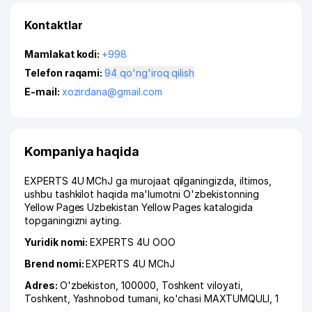
Kontaktlar
Mamlakat kodi:
+998
Telefon raqami:
94 qo'ng'iroq qilish
E-mail:
xozirdana@gmail.com
Kompaniya haqida
EXPERTS 4U MChJ ga murojaat qilganingizda, iltimos,
ushbu tashkilot haqida ma'lumotni O'zbekistonning
Yellow Pages Uzbekistan Yellow Pages katalogida
topganingizni ayting.
Yuridik nomi:
EXPERTS 4U ООО
Brend nomi:
EXPERTS 4U MChJ
Adres:
O'zbekiston, 100000,
Toshkent viloyati
,
Toshkent
,
Yashnobod tumani
,
ko'chasi MAXTUMQULI
, 1