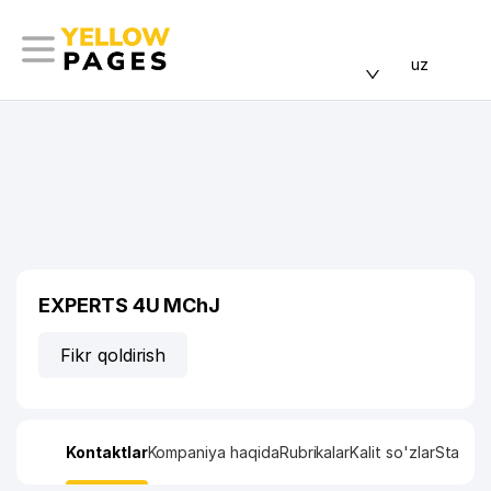
uz
EXPERTS 4U MChJ
Fikr qoldirish
Kontaktlar
Kompaniya haqida
Rubrikalar
Kalit so'zlar
Statisti