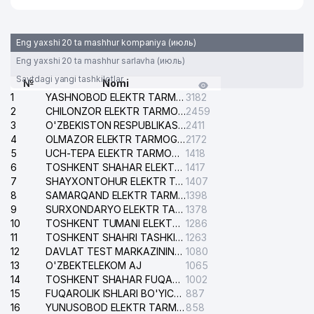
Eng yaxshi 20 ta mashhur kompaniya (июль)
Eng yaxshi 20 ta mashhur sarlavha (июль)
Saytdagi yangi tashkilotlar
№
Nomi
1
YASHNOBOD ELEKTR TARMOG'I NOSOZLIKLARI XIZMATI
3182
2
CHILONZOR ELEKTR TARMOG'I NOSOZLIK XIZMATI
2459
3
O'ZBEKISTON RESPUBLIKASI BOSH PROKURATURASI ISHONCH TELEFONI
2411
4
OLMAZOR ELEKTR TARMOG'I NOSOZLIKLARI XIZMATI
2172
5
UCH-TEPA ELEKTR TARMOG'I NOSOZLIKLARI XIZMATI
1418
6
TOSHKENT SHAHAR ELEKTR TARMOQLARI KORXONASI AJ
1417
7
SHAYXONTOHUR ELEKTR TARMOG'I NOSOZLIKLARINI TUZATISH XIZMATI
1407
8
SAMARQAND ELEKTR TARMOQLARI AJ
1398
9
SURXONDARYO ELEKTR TARMOQLARI AJ
1378
10
TOSHKENT TUMANI ELEKTR TARMOG'I AVARIYA XIZMATI
1286
11
TOSHKENT SHAHRI TASHKILOT TELEFONLARI HAQIDA MA'LUMOT BYUROSI
1263
12
DAVLAT TEST MARKAZINING ISHONCH TELEFONLARI
1080
13
O'ZBEKTELEKOM AJ
1065
14
TOSHKENT SHAHAR FUQAROLIK ISHLARI BO'YICHA SUDI
1002
15
FUQAROLIK ISHLARI BO'YICHA YAKKASAROY TUMANLARARO SUDI
887
16
YUNUSOBOD ELEKTR TARMOG'I NOSOZLIKLARI XIZMATI
858