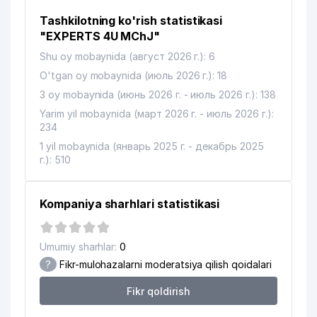
Tashkilotning ko'rish statistikasi
"EXPERTS 4U MChJ"
Shu oy mobaynida (август 2026 г.): 6
O'tgan oy mobaynida (июль 2026 г.): 18
3 oy mobaynida (июнь 2026 г. - июль 2026 г.): 138
Yarim yil mobaynida (март 2026 г. - июль 2026 г.):
234
1 yil mobaynida (январь 2025 г. - декабрь 2025
г.): 510
Kompaniya sharhlari statistikasi
Umumiy sharhlar:
0
?
Fikr-mulohazalarni moderatsiya qilish qoidalari
Fikr qoldirish