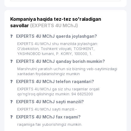
Kompaniya haqida tez-tez so'raladigan
savollar
(EXPERTS 4U MChJ)
❓
EXPERTS 4U MChJ qaerda joylashgan?
EXPERTS 4U MChJ shu manzilda joylashgan:
O'zbekiston, Toshkent viloyati, TOSHKENT,
YASHNOBOD tumani, P. KORIY, 100000, 1.
❓
EXPERTS 4U MChJ qanday borish mumkin?
Marshrutni yaratish uchun siz bizning veb-saytimizdagi
xaritadan foydalanishingiz mumkin
❓
EXPERTS 4U MChJ telefon raqamlari?
EXPERTS 4U MChJ ga siz shu raqamlar orqali
qo’ng’iroq qilishingiz mumkin: 94 6625200
❓
EXPERTS 4U MChJ sayti manzili?
EXPERTS 4U MChJ sayti manzili -
❓
EXPERTS 4U MChJ fax raqami?
raqamiga fax yuborishingiz mumkin.