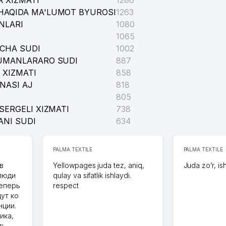
 XIZMATI
1286
HAQIDA MA'LUMOT BYUROSI
1263
NLARI
1080
1065
ICHA SUDI
1002
TUMANLARARO SUDI
887
 XIZMATI
858
NASI AJ
818
805
SERGELI XIZMATI
738
ANI SUDI
634
PALMA TEXTILE
PALMA TEXTILE
в
Yellowpages juda tez, aniq,
Juda zo’r, is
 люди
qulay va sifatlik ishlaydi.
теперь
respect
дут ко
нции.
ика,
ть