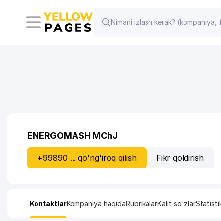
ENERGOMASH MChJ
+99890 ... qo'ng'iroq qilish
Fikr qoldirish
Kontaktlar
Kompaniya haqida
Rubrikalar
Kalit so'zlar
Statisti