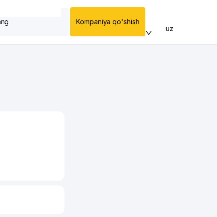
ang
Kompaniya qo'shish
uz