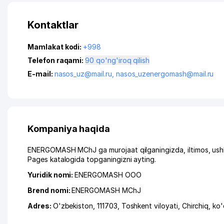
Kontaktlar
Mamlakat kodi:
+998
Telefon raqami:
90 qo'ng'iroq qilish
E-mail:
nasos_uz@mail.ru
,
nasos_uzenergomash@mail.ru
Kompaniya haqida
ENERGOMASH MChJ ga murojaat qilganingizda, iltimos, ushb
Pages katalogida topganingizni ayting.
Yuridik nomi:
ENERGOMASH ООО
Brend nomi:
ENERGOMASH MChJ
Adres:
O'zbekiston, 111703,
Toshkent viloyati
,
Chirchiq
,
ko