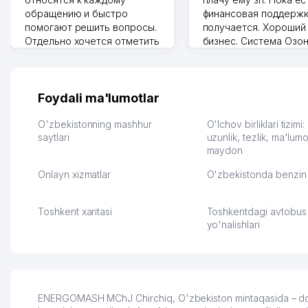
обращению и быстро
финансовая поддержк
помогают решить вопросы.
получается. Хороший
Отдельно хочется отметить
бизнес. Система Озо
грамотную речь,
сама делает отчеты.
ответственность и
Другой конкурент в 
оперативность. Благодаря
поселке вряд ли откр
их работе значительно
потому что видно на 
Foydali ma'lumotlar
улучшилось качество
Озона для Узбекистан
обслуживания клиентов.
тут у нас уже есть ПВ
O'zbekistonning mashhur
O'lchov birliklari tizimi
Рекомендую этот колл-
saytlari
Выгодное дело и
uzunlik, tezlik, ma'lumo
maydon
центр как надежного
спокойное.
партнера для бизнеса.
Марат 27.07.2026 08:00
Onlayn xizmatlar
O'zbekistonda benzin 
Vip Brand 31.07.2026 11:43:39
Toshkent xaritasi
Toshkentdagi avtobus
yo'nalishlari
ENERGOMASH MChJ Chirchiq, O'zbekiston mintaqasida – dol