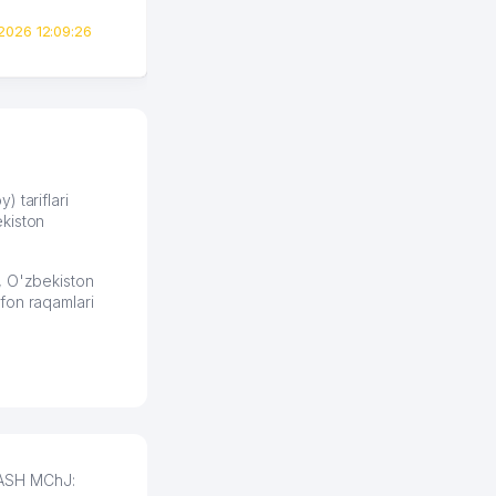
всего вечер, а договор там
2026 12:09:26
вполне понятный и нет этих
всяких замудреных
юридических
формулировок. Первое
время сильно тупил с
продвижением, но в итоге
разобрался. Озон как раз
получает свои 50 кликов на
) tariflari
kiston
обучение и цена потом
держится ровно около
ставки. Работать на
, O'zbekiston
площадке нравится, здесь
fon raqamlari
рынок сбыта шире и заказы
идут стабильно.
Урад 21.07.2026 08:47:51
MASH MChJ: