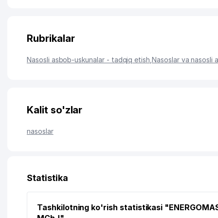
Rubrikalar
Nasosli asbob-uskunalar - tadqiq etish
,
Nasoslar va nasosli
Kalit so'zlar
nasoslar
Statistika
Tashkilotning ko'rish statistikasi "ENERGOMA