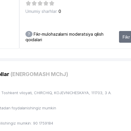
Umumiy sharhlar:
0
?
Fikr-mulohazalarni moderatsiya qilish
Fikr
qoidalari
llar
(ENERGOMASH MChJ)
oshkent viloyati, CHIRCHIQ, KOJEVNICHESKAYA, 111703, 3 А.
ritadan foydalanishingiz mumkin
lishingiz mumkin: 90 1759184