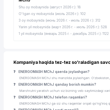
MChJ"
Shu oy mobaynida (август 2026 г.): 18
O'tgan oy mobaynida (июль 2026 г.): 102
3 oy mobaynida (июнь 2026 г. - июль 2026 г.): 312
Yarim yil mobaynida (март 2026 г. - июль 2026 г.): 528
1 yil mobaynida (январь 2025 г. - декабрь 2025 г.): 1122
Kompaniya haqida tez-tez so'raladigan savo
❓
ENERGOMASH MChJ qaerda joylashgan?
ENERGOMASH MChJ shu manzilda joylashgan: O'zbekiston, T
❓
ENERGOMASH MChJ qanday borish mumkin?
Marshrutni yaratish uchun siz bizning veb-saytimizdagi xa
❓
ENERGOMASH MChJ telefon raqamlari?
ENERGOMASH MChJ ga siz shu raqamlar orqali qo’ng’iroq qi
❓
ENERGOMASH MChJ sayti manzili?