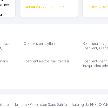
а все
Murod 24.07.2026 19:11:27
Ruslan 22.07.
на
моем
оется,
карте
а что
З.
: massa,
O'zbekiston saytlari
Kommunal (uy-joy
t,
Toshkent, O‘zbe
:37
narxi
Toshkent metrosining xaritasi
Toshkent shahri
favqulodda tele
zarb ma’lumotlar O’zbekiston Sariq Sahifalari katalogida. ENERGO