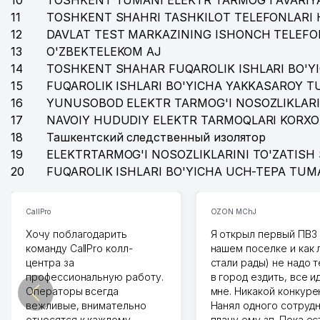
10
TOSHKENT TUMANI ELEKTR TARMOG'I AVARIYA
11
TOSHKENT SHAHRI TASHKILOT TELEFONLARI 
12
DAVLAT TEST MARKAZINING ISHONCH TELEFO
13
O'ZBEKTELEKOM AJ
14
TOSHKENT SHAHAR FUQAROLIK ISHLARI BO'Y
15
FUQAROLIK ISHLARI BO'YICHA YAKKASAROY 
16
YUNUSOBOD ELEKTR TARMOG'I NOSOZLIKLARI
17
NAVOIY HUDUDIY ELEKTR TARMOQLARI KORXO
18
Ташкентский следственный изолятор
19
ELEKTRTARMOG'I NOSOZLIKLARINI TO'ZATISH 
20
FUQAROLIK ISHLARI BO'YICHA UCH-TEPA TUM
CallPro
OZON MChJ
Хочу поблагодарить
Я открыл первый ПВЗ 
команду CallPro колл-
нашем поселке и как
центра за
стали рады) не надо 
профессиональную работу.
в город ездить, все и
Операторы всегда
мне. Никакой конкуре
вежливые, внимательно
Нанял одного сотрудн
относятся к каждому
плачу ему зп. Пока ес