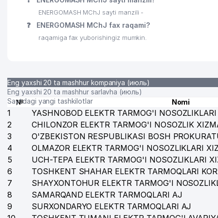
ENERGOMASH MChJ sayti manzili -
❓
ENERGOMASH MChJ fax raqami?
raqamiga fax yuborishingiz mumkin.
Eng yaxshi 20 ta mashhur kompaniya (июль)
Eng yaxshi 20 ta mashhur sarlavha (июль)
Saytdagi yangi tashkilotlar
№
Nomi
1
YASHNOBOD ELEKTR TARMOG'I NOSOZLIKLARI 
2
CHILONZOR ELEKTR TARMOG'I NOSOZLIK XIZM
3
O'ZBEKISTON RESPUBLIKASI BOSH PROKURAT
4
OLMAZOR ELEKTR TARMOG'I NOSOZLIKLARI XI
5
UCH-TEPA ELEKTR TARMOG'I NOSOZLIKLARI X
6
TOSHKENT SHAHAR ELEKTR TARMOQLARI KOR
7
SHAYXONTOHUR ELEKTR TARMOG'I NOSOZLIKL
8
SAMARQAND ELEKTR TARMOQLARI AJ
9
SURXONDARYO ELEKTR TARMOQLARI AJ