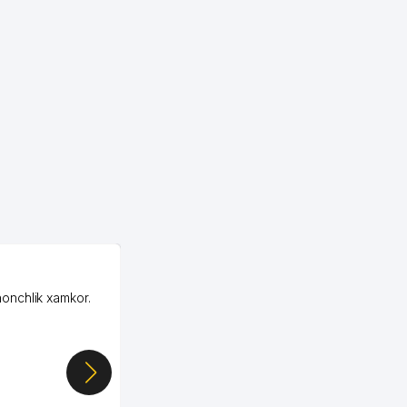
OZON MChJ
honchlik xamkor.
Зашел на Озон в
Узбекистане почти
случайно, когда коллега
показал свой кабинет и
цифры, так что я буквально
сразу загорелся этой
идеей. Регистрация заняла