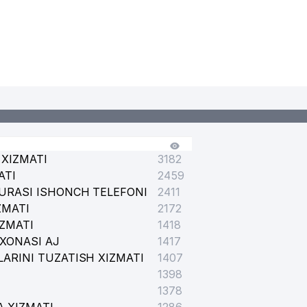
XIZMATI
3182
ATI
2459
URASI ISHONCH TELEFONI
2411
ZMATI
2172
IZMATI
1418
XONASI AJ
1417
ARINI TUZATISH XIZMATI
1407
1398
1378