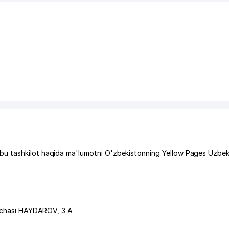
u tashkilot haqida ma'lumotni O'zbekistonning Yellow Pages Uzbek
'chasi HAYDAROV
, 3 А