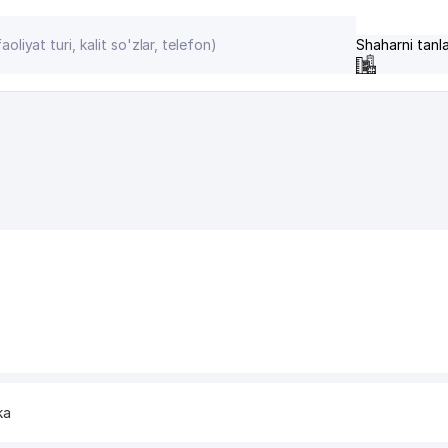
Shaharni tanl
ka