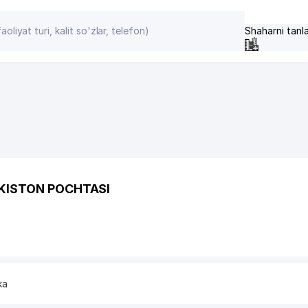
Shaharni tanl
EKISTON POCHTASI
ka