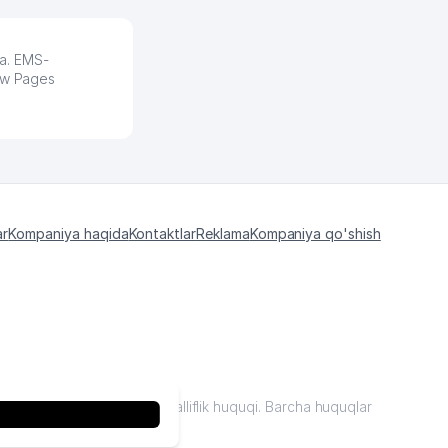
a. EMS-
low Pages
ar
Kompaniya haqida
Kontaktlar
Reklama
Kompaniya qo'shish
kiston "sariq sahifalar"mualliflik huquqi. Barcha huquqlar