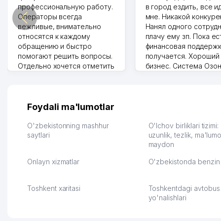
профессиональную работу.
в город ездить, все и
Операторы всегда
мне. Никакой конкуре
вежливые, внимательно
Нанял одного сотрудн
относятся к каждому
плачу ему зп. Пока ес
обращению и быстро
финансовая поддержк
помогают решить вопросы.
получается. Хороший
Отдельно хочется отметить
бизнес. Система Озо
грамотную речь,
сама делает отчеты.
ответственность и
Другой конкурент в 
оперативность. Благодаря
поселке вряд ли откр
их работе значительно
потому что видно на 
Foydali ma'lumotlar
улучшилось качество
Озона для Узбекистан
обслуживания клиентов.
тут у нас уже есть ПВ
O'zbekistonning mashhur
O'lchov birliklari tizimi
Рекомендую этот колл-
saytlari
Выгодное дело и
uzunlik, tezlik, ma'lumo
maydon
центр как надежного
спокойное.
партнера для бизнеса.
Марат 27.07.2026 08:00
Onlayn xizmatlar
O'zbekistonda benzin 
Vip Brand 31.07.2026 11:43:39
Toshkent xaritasi
Toshkentdagi avtobus
yo'nalishlari