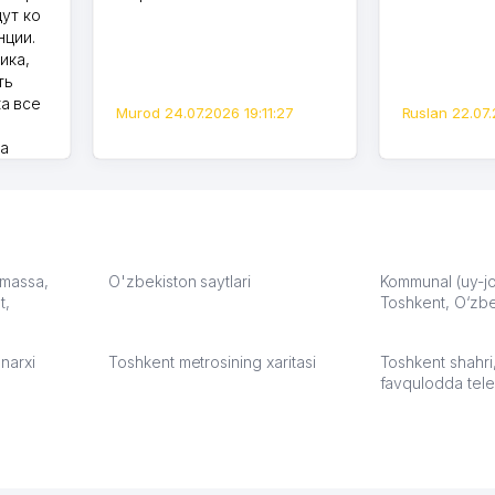
дут ко
нции.
ика,
ть
а все
Murod 24.07.2026 19:11:27
Ruslan 22.07.
на
моем
оется,
карте
а что
З.
: massa,
O'zbekiston saytlari
Kommunal (uy-joy
t,
Toshkent, O‘zbe
:37
narxi
Toshkent metrosining xaritasi
Toshkent shahri
favqulodda tele