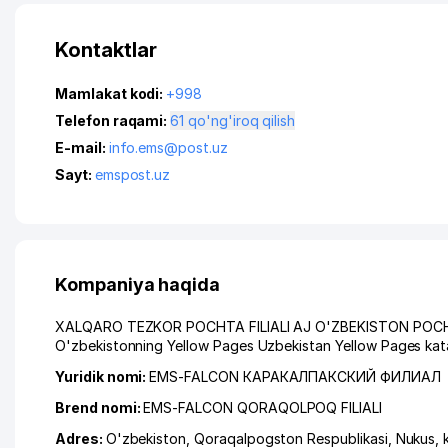
Kontaktlar
Mamlakat kodi:
+998
Telefon raqami:
61 qo'ng'iroq qilish
E-mail:
info.ems@post.uz
Sayt:
emspost.uz
Kompaniya haqida
XALQARO TEZKOR POCHTA FILIALI AJ O'ZBEKISTON POCHTASI 
O'zbekistonning Yellow Pages Uzbekistan Yellow Pages kata
Yuridik nomi:
EMS-FALCON КАРАКАЛПАКСКИЙ ФИЛИАЛ
Brend nomi:
EMS-FALCON QORAQOLPOQ FILIALI
Adres:
O'zbekiston,
Qoraqalpogston Respublikasi
,
Nukus
,