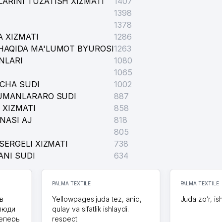
ARINI TUZATISH XIZMATI
1407
1398
1378
 XIZMATI
1286
HAQIDA MA'LUMOT BYUROSI
1263
NLARI
1080
1065
ICHA SUDI
1002
TUMANLARARO SUDI
887
 XIZMATI
858
NASI AJ
818
805
SERGELI XIZMATI
738
ANI SUDI
634
PALMA TEXTILE
PALMA TEXTILE
в
Yellowpages juda tez, aniq,
Juda zo’r, is
 люди
qulay va sifatlik ishlaydi.
теперь
respect