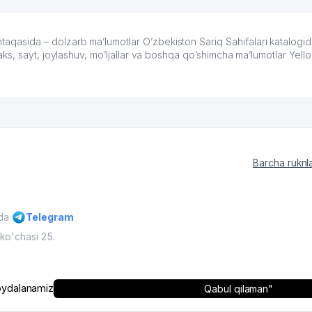
sida – dolzarb ma’lumotlar O’zbekiston Sariq Sahifalari katalogid
s, sayt, joylashuv, mo’ljallar va boshqa qo’shimcha ma’lumotlar Yel
Barcha ruknl
ida
Telegram
ko'chasi 25.
'muriyatining ruxsati bilan mumkin
O'zbekiston, 2009 - 2026 / O'zbe
ydalanamiz
Qabul qilaman"
himoyalangan.