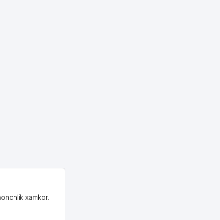
OZON MChJ
honchlik xamkor.
Зашел на Озон в
Узбекистане почти
случайно, когда коллега