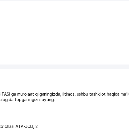
ga murojaat qilganingizda, iltimos, ushbu tashkilot haqida ma'l
logida topganingizni ayting.
ko'chasi ATA-JOLI
, 2