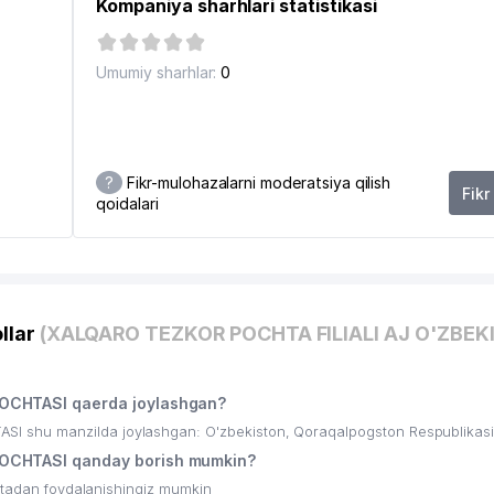
Kompaniya sharhlari statistikasi
Umumiy sharhlar:
0
?
Fikr-mulohazalarni moderatsiya qilish
Fikr
qoidalari
llar
(XALQARO TEZKOR POCHTA FILIALI AJ O'ZBEK
OCHTASI qaerda joylashgan?
shu manzilda joylashgan: O'zbekiston, Qoraqalpogston Respublikasi
OCHTASI qanday borish mumkin?
ritadan foydalanishingiz mumkin