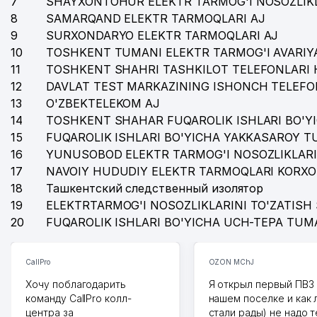
7
SHAYXONTOHUR ELEKTR TARMOG'I NOSOZLIKL
8
SAMARQAND ELEKTR TARMOQLARI AJ
9
SURXONDARYO ELEKTR TARMOQLARI AJ
10
TOSHKENT TUMANI ELEKTR TARMOG'I AVARIYA
11
TOSHKENT SHAHRI TASHKILOT TELEFONLARI 
12
DAVLAT TEST MARKAZINING ISHONCH TELEFO
13
O'ZBEKTELEKOM AJ
14
TOSHKENT SHAHAR FUQAROLIK ISHLARI BO'Y
15
FUQAROLIK ISHLARI BO'YICHA YAKKASAROY 
16
YUNUSOBOD ELEKTR TARMOG'I NOSOZLIKLARI
17
NAVOIY HUDUDIY ELEKTR TARMOQLARI KORXO
18
Ташкентский следственный изолятор
19
ELEKTRTARMOG'I NOSOZLIKLARINI TO'ZATISH 
20
FUQAROLIK ISHLARI BO'YICHA UCH-TEPA TUM
CallPro
OZON MChJ
Хочу поблагодарить
Я открыл первый ПВЗ 
команду CallPro колл-
нашем поселке и как
центра за
стали рады) не надо 