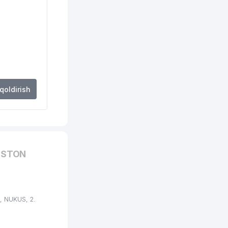
 qoldirish
ISTON
, NUKUS, 2.