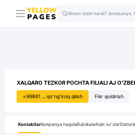
XALQARO TEZKOR POCHTA FILIALI AJ O'ZB
+99861 ... qo'ng'iroq qilish
Fikr qoldirish
Kontaktlar
Kompaniya haqida
Rubrikalar
Kalit so'zlar
Statisti