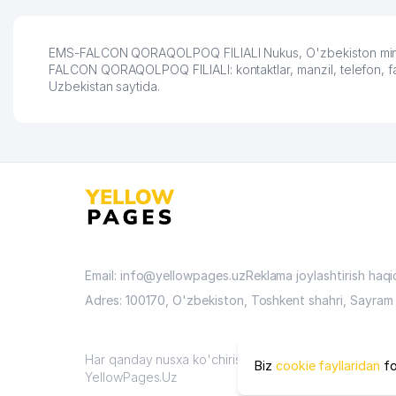
EMS-FALCON QORAQOLPOQ FILIALI Nukus, O'zbekiston mintaqa
FALCON QORAQOLPOQ FILIALI: kontaktlar, manzil, telefon, fak
Uzbekistan saytida.
Email: info@yellowpages.uz
Reklama joylashtirish haq
Adres: 100170, O'zbekiston, Toshkent shahri, Sayram 
Har qanday nusxa ko'chirish materiallari faqat sayt ma
Biz
cookie fayllaridan
fo
YellowPages.Uz