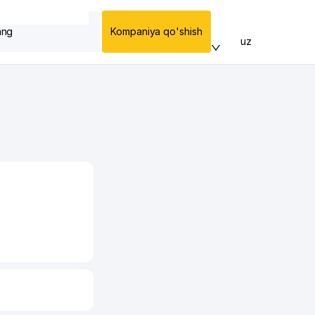
ang
Kompaniya qo'shish
uz