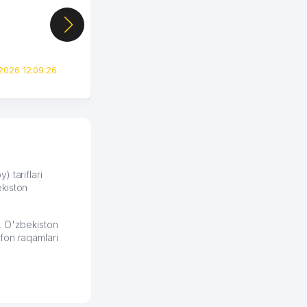
показал свой кабинет и
цифры, так что я буквально
сразу загорелся этой
идеей. Регистрация заняла
всего вечер, а договор там
2026 12:09:26
вполне понятный и нет этих
всяких замудреных
юридических
формулировок. Первое
время сильно тупил с
продвижением, но в итоге
разобрался. Озон как раз
получает свои 50 кликов на
) tariflari
kiston
обучение и цена потом
держится ровно около
ставки. Работать на
, O'zbekiston
площадке нравится, здесь
fon raqamlari
рынок сбыта шире и заказы
идут стабильно.
Урад 21.07.2026 08:47:51