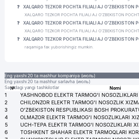
❓
XALQARO TEZKOR POCHTA FILIALI AJ O'ZBEKISTON PO
XALQARO TEZKOR POCHTA FILIALI AJ O'ZBEKISTON POCHTASI g
❓
XALQARO TEZKOR POCHTA FILIALI AJ O'ZBEKISTON PO
XALQARO TEZKOR POCHTA FILIALI AJ O'ZBEKISTON POCHTASI
❓
XALQARO TEZKOR POCHTA FILIALI AJ O'ZBEKISTON P
raqamiga fax yuborishingiz mumkin.
Eng yaxshi 20 ta mashhur kompaniya (июль)
Eng yaxshi 20 ta mashhur sarlavha (июль)
Saytdagi yangi tashkilotlar
№
Nomi
1
YASHNOBOD ELEKTR TARMOG'I NOSOZLIKLARI 
2
CHILONZOR ELEKTR TARMOG'I NOSOZLIK XIZM
3
O'ZBEKISTON RESPUBLIKASI BOSH PROKURAT
4
OLMAZOR ELEKTR TARMOG'I NOSOZLIKLARI XI
5
UCH-TEPA ELEKTR TARMOG'I NOSOZLIKLARI X
6
TOSHKENT SHAHAR ELEKTR TARMOQLARI KOR