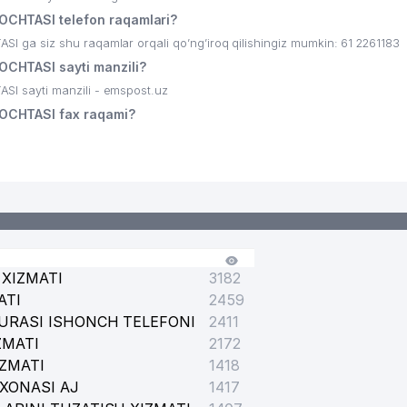
CHTASI telefon raqamlari?
a siz shu raqamlar orqali qo’ng’iroq qilishingiz mumkin: 61 2261183
CHTASI sayti manzili?
 sayti manzili - emspost.uz
OCHTASI fax raqami?
XIZMATI
3182
ATI
2459
URASI ISHONCH TELEFONI
2411
ZMATI
2172
IZMATI
1418
XONASI AJ
1417