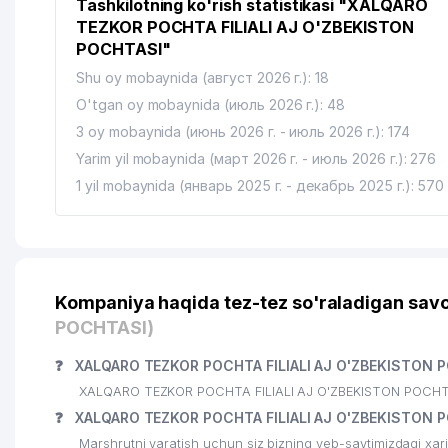
Tashkilotning ko'rish statistikasi "XALQARO
TEZKOR POCHTA FILIALI AJ O'ZBEKISTON
POCHTASI"
Shu oy mobaynida (август 2026 г.): 18
O'tgan oy mobaynida (июль 2026 г.): 48
3 oy mobaynida (июнь 2026 г. - июль 2026 г.): 174
Yarim yil mobaynida (март 2026 г. - июль 2026 г.): 276
1 yil mobaynida (январь 2025 г. - декабрь 2025 г.): 570
Kompaniya haqida tez-tez so'raladigan savo
POCHTASI)
❓
XALQARO TEZKOR POCHTA FILIALI AJ O'ZBEKISTON P
XALQARO TEZKOR POCHTA FILIALI AJ O'ZBEKISTON POCHTASI 
❓
XALQARO TEZKOR POCHTA FILIALI AJ O'ZBEKISTON P
Marshrutni yaratish uchun siz bizning veb-saytimizdagi xa