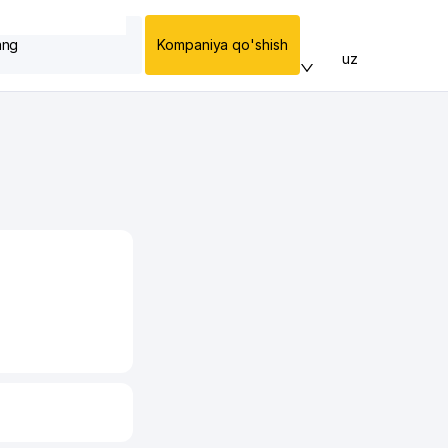
ang
Kompaniya qo'shish
uz