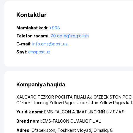
Kontaktlar
Mamlakat kodi:
+998
Telefon raqami:
70 qo'ng'iroq qilish
E-mail:
info.ems@post.uz
Sayt:
emspost.uz
Kompaniya haqida
XALQARO TEZKOR POCHTA FILIALI AJ O'ZBEKISTON POCHTASI 
O'zbekistonning Yellow Pages Uzbekistan Yellow Pages kata
Yuridik nomi:
EMS-FALCON АЛМАЛЫКСКИЙ ФИЛИАЛ
Brend nomi:
EMS-FALCON OLMALIQ FILIALI
Adres:
O'zbekiston,
Toshkent viloyati
,
Olmaliq
, 8