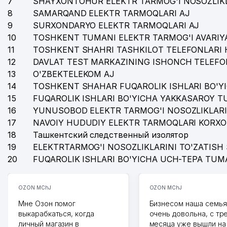
7
SHAYXONTOHUR ELEKTR TARMOG'I NOSOZLIKL
8
SAMARQAND ELEKTR TARMOQLARI AJ
9
SURXONDARYO ELEKTR TARMOQLARI AJ
10
TOSHKENT TUMANI ELEKTR TARMOG'I AVARIYA
11
TOSHKENT SHAHRI TASHKILOT TELEFONLARI 
12
DAVLAT TEST MARKAZINING ISHONCH TELEFO
13
O'ZBEKTELEKOM AJ
14
TOSHKENT SHAHAR FUQAROLIK ISHLARI BO'Y
15
FUQAROLIK ISHLARI BO'YICHA YAKKASAROY 
16
YUNUSOBOD ELEKTR TARMOG'I NOSOZLIKLARI
17
NAVOIY HUDUDIY ELEKTR TARMOQLARI KORXO
18
Ташкентский следственный изолятор
19
ELEKTRTARMOG'I NOSOZLIKLARINI TO'ZATISH 
20
FUQAROLIK ISHLARI BO'YICHA UCH-TEPA TUM
OZON MChJ
OZON MChJ
Мне Озон помог
Бизнесом наша семья
выкарабкаться, когда
очень довольна, с тр
личный магазин в
месяца уже вышли на