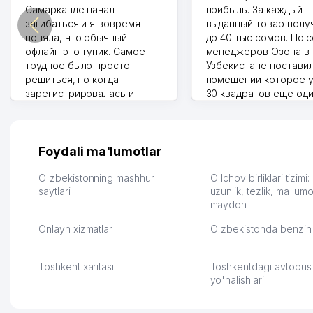
Самарканде начал
прибыль. За каждый
загибаться и я вовремя
выданный товар полу
поняла, что обычный
до 40 тыс сомов. По 
офлайн это тупик. Самое
менеджеров Озона в
трудное было просто
Узбекистане поставил
решиться, но когда
помещении которое у
зарегистрировалась и
30 квадратов еще од
отправила первые заказы,
прилавок под второй
весь страх сразу ушел.
бизнес. Так можно и э
Площадка полностью берет
раза увеличивает выр
на себя доставку до
Второй бизнес у нас 
Foydali ma'lumotlar
клиентов и для одежды тут
для телефонов, стекл
хранение бесплатное
мышки и вообще все 
O'zbekistonning mashhur
O'lchov birliklari tizimi
первый год, хорошая
saytlari
людям часто надо
uzunlik, tezlik, ma'lumo
maydon
экономия. Раньше боялась
Камат 31.07.2026 17:50:
рекламы, а теперь вижу
Onlayn xizmatlar
O'zbekistonda benzin 
результаты. В последнее
время из России очень
много заказывают, а
Toshkent xaritasi
Toshkentdagi avtobus
вначале только по
yo'nalishlari
Узбекистану брали, но
вяло. Удалось