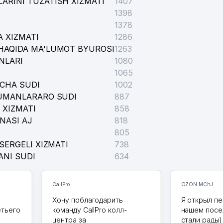
ARINI TUZATISH XIZMATI
1407
1398
1378
 XIZMATI
1286
HAQIDA MA'LUMOT BYUROSI
1263
NLARI
1080
1065
ICHA SUDI
1002
TUMANLARARO SUDI
887
 XIZMATI
858
NASI AJ
818
805
SERGELI XIZMATI
738
ANI SUDI
634
CallPro
OZON MChJ
Хочу поблагодарить
Я открыл пе
етьего
команду CallPro колл-
нашем посе
центра за
стали рады)