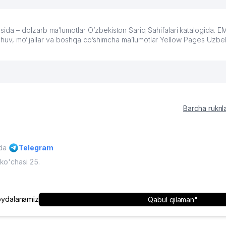
da – dolzarb ma’lumotlar O’zbekiston Sariq Sahifalari katalogida.
lashuv, mo’ljallar va boshqa qo’shimcha ma’lumotlar Yellow Pages Uzbek
Barcha ruknl
ida
Telegram
ko'chasi 25.
'muriyatining ruxsati bilan mumkin
O'zbekiston, 2009 - 2026 / O'zbe
ydalanamiz
Qabul qilaman"
himoyalangan.