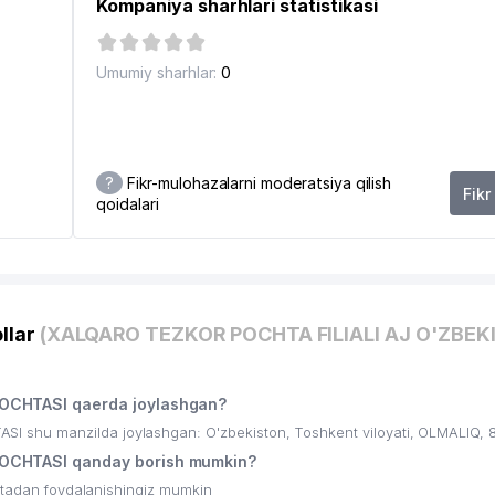
Kompaniya sharhlari statistikasi
Umumiy sharhlar:
0
?
Fikr-mulohazalarni moderatsiya qilish
Fikr
qoidalari
llar
(XALQARO TEZKOR POCHTA FILIALI AJ O'ZBEK
OCHTASI qaerda joylashgan?
shu manzilda joylashgan: O'zbekiston, Toshkent viloyati, OLMALIQ, 8
OCHTASI qanday borish mumkin?
ritadan foydalanishingiz mumkin