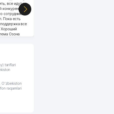
ить, все идут ко
й конкуренции.
о сотрудника,
п. Пока есть
 поддержка все
Murod 24.07.2026 19:11:27
. Хороший
стема Озона
 отчеты.
курент в моем
д ли откроется,
видно на карте
збекистана что
же есть ПВЗ.
) tariflari
kiston
ело и
2026 08:00:37
, O'zbekiston
fon raqamlari