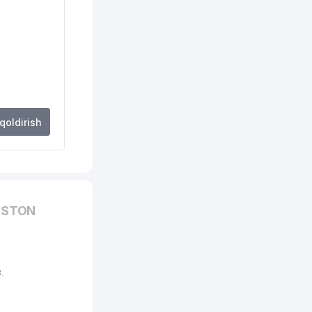
 qoldirish
ISTON
.