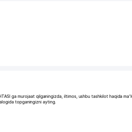
ga murojaat qilganingizda, iltimos, ushbu tashkilot haqida ma'l
logida topganingizni ayting.