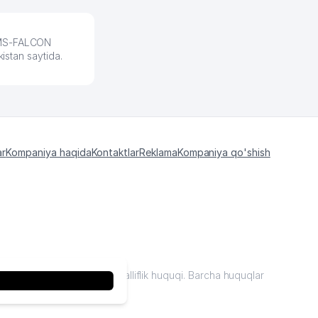
 EMS-FALCON
istan saytida.
ar
Kompaniya haqida
Kontaktlar
Reklama
Kompaniya qo'shish
kiston "sariq sahifalar"mualliflik huquqi. Barcha huquqlar