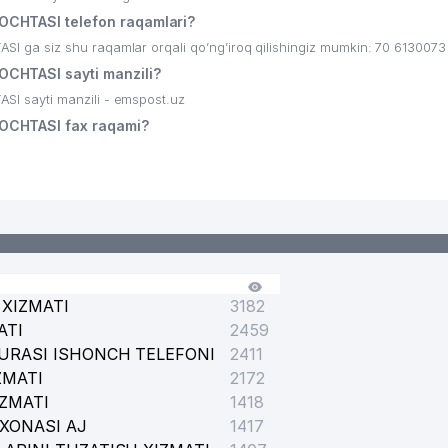
CHTASI telefon raqamlari?
a siz shu raqamlar orqali qo’ng’iroq qilishingiz mumkin: 70 6130073
CHTASI sayti manzili?
 sayti manzili - emspost.uz
OCHTASI fax raqami?
XIZMATI
3182
ATI
2459
URASI ISHONCH TELEFONI
2411
ZMATI
2172
IZMATI
1418
XONASI AJ
1417