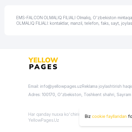
раскрутиться, дальше
развиваюсь потихоньку😊
Hamida 03.08.2026 12:45:39
EMS-FALCON OLMALIQ FILIALI Olmaliq, O'zbekiston mintaqasi
OLMALIQ FILIALI: kontaktlar, manzil, telefon, faks, sayt, joy
Email: info@yellowpages.uz
Reklama joylashtirish haq
Adres: 100170, O'zbekiston, Toshkent shahri, Sayram 
Har qanday nusxa ko'chirish materiallari faqat sayt ma
Biz
cookie fayllaridan
fo
YellowPages.Uz