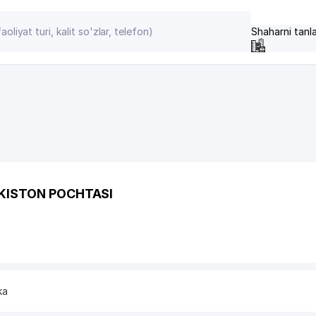
Shaharni tanl
EKISTON POCHTASI
ka