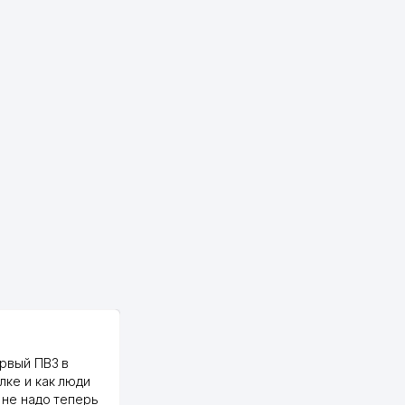
PALMA TEXTILE
рвый ПВЗ в
Yellowpages juda tez, aniq,
лке и как люди
qulay va sifatlik ishlaydi.
 не надо теперь
respect