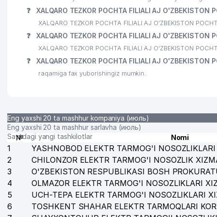
❓
XALQARO TEZKOR POCHTA FILIALI AJ O'ZBEKISTON PO
XALQARO TEZKOR POCHTA FILIALI AJ O'ZBEKISTON POCHTASI g
❓
XALQARO TEZKOR POCHTA FILIALI AJ O'ZBEKISTON PO
XALQARO TEZKOR POCHTA FILIALI AJ O'ZBEKISTON POCHTASI
❓
XALQARO TEZKOR POCHTA FILIALI AJ O'ZBEKISTON P
raqamiga fax yuborishingiz mumkin.
Eng yaxshi 20 ta mashhur kompaniya (июль)
Eng yaxshi 20 ta mashhur sarlavha (июль)
Saytdagi yangi tashkilotlar
№
Nomi
1
YASHNOBOD ELEKTR TARMOG'I NOSOZLIKLARI 
2
CHILONZOR ELEKTR TARMOG'I NOSOZLIK XIZM
3
O'ZBEKISTON RESPUBLIKASI BOSH PROKURAT
4
OLMAZOR ELEKTR TARMOG'I NOSOZLIKLARI XI
5
UCH-TEPA ELEKTR TARMOG'I NOSOZLIKLARI X
6
TOSHKENT SHAHAR ELEKTR TARMOQLARI KOR