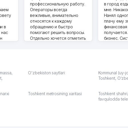
профессиональную работу.
в город езд
чаем
Операторы всегда
мне. Никако
совету
вежливые, внимательно
Нанял одног
относятся к каждому
плачу ему з
и в
обращению и быстро
финансовая
 нас
помогают решить вопросы.
получается
ин
Отдельно хочется отметить
бизнес. Си
грамотную речь,
сама делает
то в 2
ответственность и
Другой кон
учку.
оперативность. Благодаря
поселке вря
чехлы
их работе значительно
потому что 
а,
улучшилось качество
Озона для У
что
обслуживания клиентов.
тут у нас у
: massa,
O'zbekiston saytlari
Kommunal (uy-joy
t,
Рекомендую этот колл-
Toshkent, O‘zbe
Выгодное д
36
центр как надежного
спокойное.
партнера для бизнеса.
Марат 27.07.
narxi
Toshkent metrosining xaritasi
Toshkent shahri
Vip Brand 31.07.2026 11:43:39
favqulodda tele