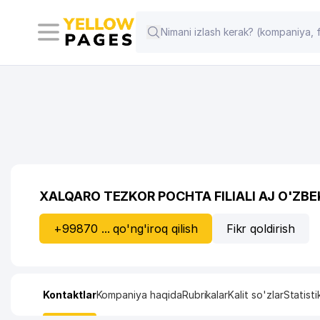
XALQARO TEZKOR POCHTA FILIALI AJ O'ZB
+99870 ... qo'ng'iroq qilish
Fikr qoldirish
Kontaktlar
Kompaniya haqida
Rubrikalar
Kalit so'zlar
Statisti