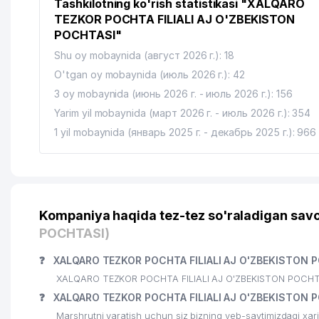
Tashkilotning ko'rish statistikasi "XALQARO
TEZKOR POCHTA FILIALI AJ O'ZBEKISTON
POCHTASI"
Shu oy mobaynida (август 2026 г.): 18
O'tgan oy mobaynida (июль 2026 г.): 42
3 oy mobaynida (июнь 2026 г. - июль 2026 г.): 156
Yarim yil mobaynida (март 2026 г. - июль 2026 г.): 354
1 yil mobaynida (январь 2025 г. - декабрь 2025 г.): 966
Kompaniya haqida tez-tez so'raladigan savo
POCHTASI)
❓
XALQARO TEZKOR POCHTA FILIALI AJ O'ZBEKISTON P
XALQARO TEZKOR POCHTA FILIALI AJ O'ZBEKISTON POCHTASI 
❓
XALQARO TEZKOR POCHTA FILIALI AJ O'ZBEKISTON P
Marshrutni yaratish uchun siz bizning veb-saytimizdagi xa