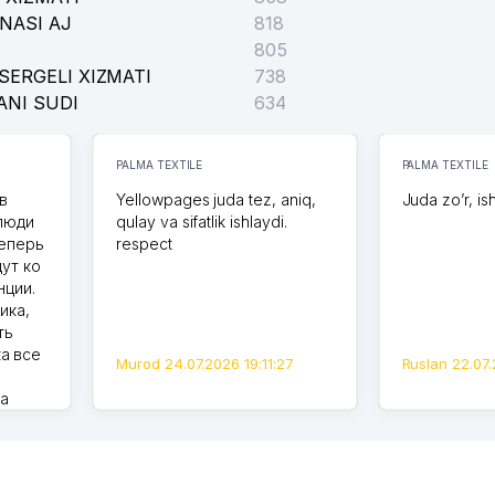
NASI AJ
818
805
SERGELI XIZMATI
738
ANI SUDI
634
PALMA TEXTILE
PALMA TEXTILE
в
Yellowpages juda tez, aniq,
Juda zo’r, is
 люди
qulay va sifatlik ishlaydi.
теперь
respect
дут ко
нции.
ика,
ть
а все
Murod 24.07.2026 19:11:27
Ruslan 22.07.
на
моем
оется,
карте