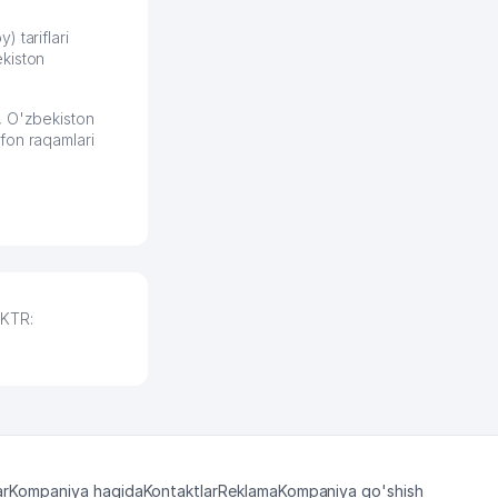
разобрался. Озон как раз
получает свои 50 кликов на
) tariflari
kiston
обучение и цена потом
держится ровно около
ставки. Работать на
, O'zbekiston
площадке нравится, здесь
fon raqamlari
рынок сбыта шире и заказы
идут стабильно.
Урад 21.07.2026 08:47:51
EKTR:
ar
Kompaniya haqida
Kontaktlar
Reklama
Kompaniya qo'shish