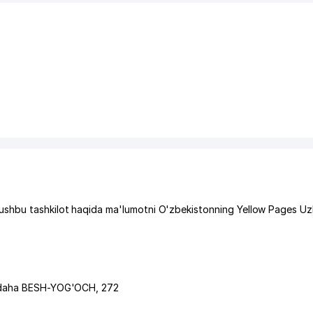
ushbu tashkilot haqida ma'lumotni O'zbekistonning Yellow Pages Uz
daha BESH-YOG'OCH
, 272