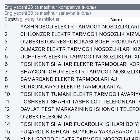
Eng yaxshi 20 ta mashhur kompaniya (июль)
Eng yaxshi 20 ta mashhur sarlavha (июль)
Saytdagi yangi tashkilotlar
№
Nomi
1
YASHNOBOD ELEKTR TARMOG'I NOSOZLIKLARI 
2
CHILONZOR ELEKTR TARMOG'I NOSOZLIK XIZM
3
O'ZBEKISTON RESPUBLIKASI BOSH PROKURAT
4
OLMAZOR ELEKTR TARMOG'I NOSOZLIKLARI XI
5
UCH-TEPA ELEKTR TARMOG'I NOSOZLIKLARI X
6
TOSHKENT SHAHAR ELEKTR TARMOQLARI KOR
7
SHAYXONTOHUR ELEKTR TARMOG'I NOSOZLIKL
8
SAMARQAND ELEKTR TARMOQLARI AJ
9
SURXONDARYO ELEKTR TARMOQLARI AJ
10
TOSHKENT TUMANI ELEKTR TARMOG'I AVARIYA
11
TOSHKENT SHAHRI TASHKILOT TELEFONLARI 
12
DAVLAT TEST MARKAZINING ISHONCH TELEFO
13
O'ZBEKTELEKOM AJ
14
TOSHKENT SHAHAR FUQAROLIK ISHLARI BO'Y
15
FUQAROLIK ISHLARI BO'YICHA YAKKASAROY 
16
YUNUSOBOD ELEKTR TARMOG'I NOSOZLIKLARI