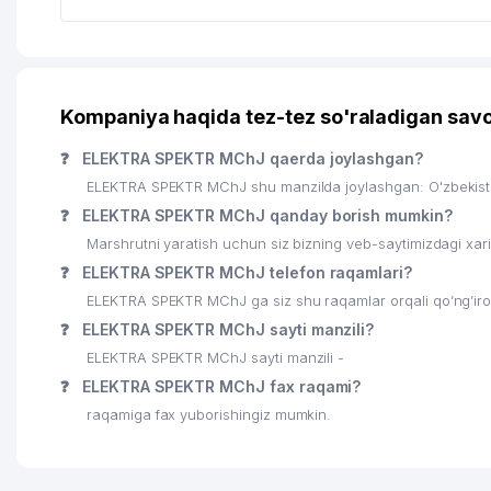
Kompaniya haqida tez-tez so'raladigan savo
❓
ELEKTRA SPEKTR MChJ qaerda joylashgan?
ELEKTRA SPEKTR MChJ shu manzilda joylashgan: O'zbekist
❓
ELEKTRA SPEKTR MChJ qanday borish mumkin?
Marshrutni yaratish uchun siz bizning veb-saytimizdagi xa
❓
ELEKTRA SPEKTR MChJ telefon raqamlari?
ELEKTRA SPEKTR MChJ ga siz shu raqamlar orqali qo’ng’iro
❓
ELEKTRA SPEKTR MChJ sayti manzili?
ELEKTRA SPEKTR MChJ sayti manzili -
❓
ELEKTRA SPEKTR MChJ fax raqami?
raqamiga fax yuborishingiz mumkin.