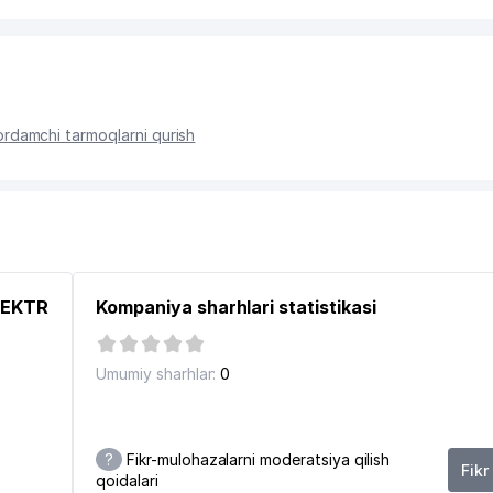
yordamchi tarmoqlarni qurish
SPEKTR
Kompaniya sharhlari statistikasi
Umumiy sharhlar:
0
?
Fikr-mulohazalarni moderatsiya qilish
Fikr
qoidalari