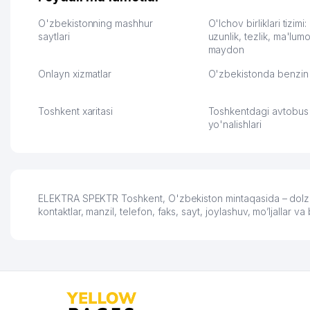
улучшилось качество
Озона для Узбекистан
обслуживания клиентов.
тут у нас уже есть ПВ
O'zbekistonning mashhur
O'lchov birliklari tizimi
Рекомендую этот колл-
saytlari
Выгодное дело и
uzunlik, tezlik, ma'lumo
maydon
центр как надежного
спокойное.
партнера для бизнеса.
Марат 27.07.2026 08:00
Onlayn xizmatlar
O'zbekistonda benzin 
Vip Brand 31.07.2026 11:43:39
Toshkent xaritasi
Toshkentdagi avtobus
yo'nalishlari
ELEKTRA SPEKTR Toshkent, O'zbekiston mintaqasida – dolzar
kontaktlar, manzil, telefon, faks, sayt, joylashuv, mo’ljalla