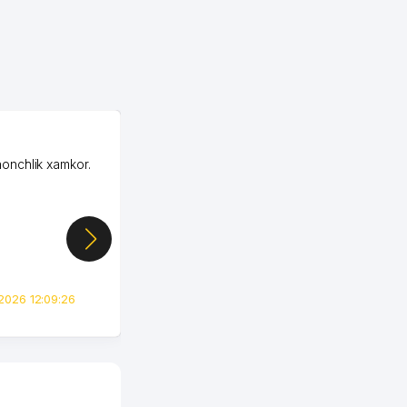
OZON MChJ
honchlik xamkor.
Зашел на Озон в
Узбекистане почти
случайно, когда коллега
показал свой кабинет и
цифры, так что я буквально
сразу загорелся этой
идеей. Регистрация заняла
всего вечер, а договор там
2026 12:09:26
вполне понятный и нет этих
всяких замудреных
юридических
формулировок. Первое
время сильно тупил с
продвижением, но в итоге