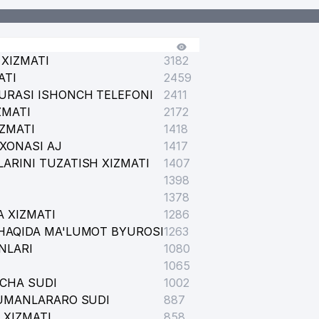
XIZMATI
3182
ATI
2459
URASI ISHONCH TELEFONI
2411
ZMATI
2172
IZMATI
1418
XONASI AJ
1417
ARINI TUZATISH XIZMATI
1407
1398
1378
 XIZMATI
1286
HAQIDA MA'LUMOT BYUROSI
1263
NLARI
1080
1065
ICHA SUDI
1002
TUMANLARARO SUDI
887
 XIZMATI
858