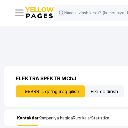
ELEKTRA SPEKTR MChJ
+99899 ... qo'ng'iroq qilish
Fikr qoldirish
Kontaktlar
Kompaniya haqida
Rubrikalar
Statistika