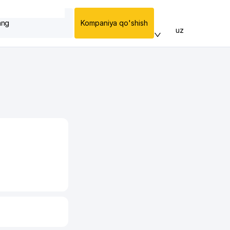
ang
Kompaniya qo'shish
uz