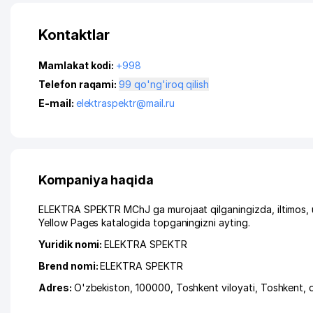
Kontaktlar
Mamlakat kodi:
+998
Telefon raqami:
99 qo'ng'iroq qilish
E-mail:
elektraspektr@mail.ru
Kompaniya haqida
ELEKTRA SPEKTR MChJ ga murojaat qilganingizda, iltimos, 
Yellow Pages katalogida topganingizni ayting.
Yuridik nomi:
ELEKTRA SPEKTR
Brend nomi:
ELEKTRA SPEKTR
Adres:
O'zbekiston, 100000,
Toshkent viloyati
,
Toshkent
,