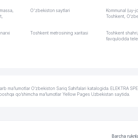
а что
З.
: massa,
O'zbekiston saytlari
Kommunal (uy-joy
t,
Toshkent, O‘zbe
:37
narxi
Toshkent metrosining xaritasi
Toshkent shahri
favqulodda tele
b ma’lumotlar O’zbekiston Sariq Sahifalari katalogida. ELEKTRA SP
r va boshqa qo’shimcha ma’lumotlar Yellow Pages Uzbekistan saytida.
Barcha ruknl