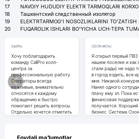
17
NAVOIY HUDUDIY ELEKTR TARMOQLARI KORXO
18
Ташкентский следственный изолятор
19
ELEKTRTARMOG'I NOSOZLIKLARINI TO'ZATISH 
20
FUQAROLIK ISHLARI BO'YICHA UCH-TEPA TUM
CallPro
OZON MChJ
Хочу поблагодарить
Я открыл первый ПВЗ 
команду CallPro колл-
нашем поселке и как
центра за
стали рады) не надо 
профессиональную работу.
в город ездить, все и
Операторы всегда
мне. Никакой конкуре
вежливые, внимательно
Нанял одного сотрудн
относятся к каждому
плачу ему зп. Пока ес
обращению и быстро
финансовая поддержк
помогают решить вопросы.
получается. Хороший
Отдельно хочется отметить
бизнес. Система Озо
грамотную речь,
сама делает отчеты.
ответственность и
Другой конкурент в 
оперативность. Благодаря
поселке вряд ли откр
их работе значительно
потому что видно на 
Foydali ma'lumotlar