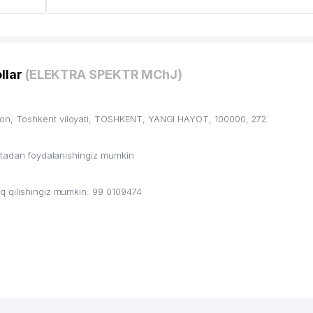
llar
(ELEKTRA SPEKTR MChJ)
on, Toshkent viloyati, TOSHKENT, YANGI HAYOT, 100000, 272.
ritadan foydalanishingiz mumkin
q qilishingiz mumkin: 99 0109474