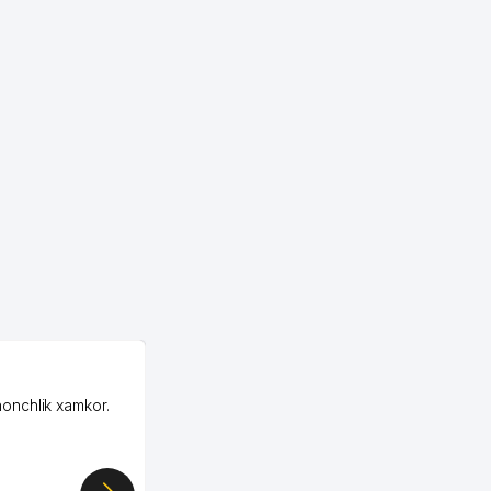
OZON MChJ
honchlik xamkor.
Зашел на Озон в
Узбекистане почти
случайно, когда коллега
показал свой кабинет и