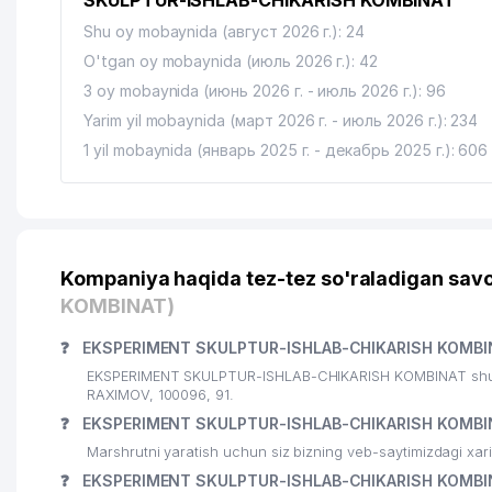
SKULPTUR-ISHLAB-CHIKARISH KOMBINAT"
Shu oy mobaynida (август 2026 г.): 24
O'tgan oy mobaynida (июль 2026 г.): 42
3 oy mobaynida (июнь 2026 г. - июль 2026 г.): 96
Yarim yil mobaynida (март 2026 г. - июль 2026 г.): 234
1 yil mobaynida (январь 2025 г. - декабрь 2025 г.): 606
Kompaniya haqida tez-tez so'raladigan savo
KOMBINAT)
❓
EKSPERIMENT SKULPTUR-ISHLAB-CHIKARISH KOMBIN
EKSPERIMENT SKULPTUR-ISHLAB-CHIKARISH KOMBINAT shu ma
RAXIMOV, 100096, 91.
❓
EKSPERIMENT SKULPTUR-ISHLAB-CHIKARISH KOMBIN
Marshrutni yaratish uchun siz bizning veb-saytimizdagi xa
❓
EKSPERIMENT SKULPTUR-ISHLAB-CHIKARISH KOMBINA