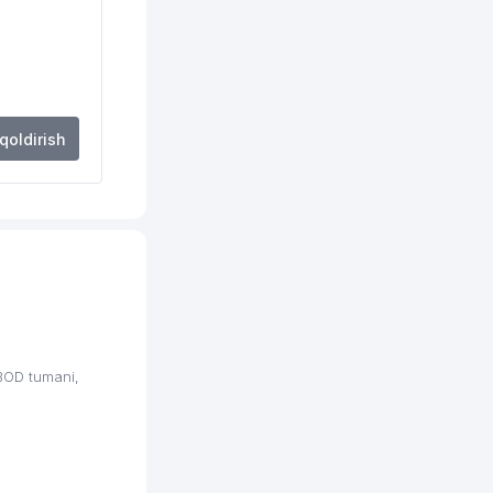
 qoldirish
BOD tumani,