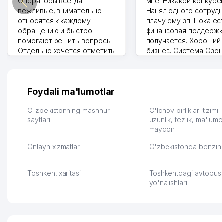
Операторы всегда
мне. Никакой конкуре
вежливые, внимательно
Нанял одного сотрудн
относятся к каждому
плачу ему зп. Пока ес
обращению и быстро
финансовая поддержк
помогают решить вопросы.
получается. Хороший
Отдельно хочется отметить
бизнес. Система Озо
грамотную речь,
сама делает отчеты.
ответственность и
Другой конкурент в 
оперативность. Благодаря
поселке вряд ли откр
их работе значительно
потому что видно на 
Foydali ma'lumotlar
улучшилось качество
Озона для Узбекистан
обслуживания клиентов.
тут у нас уже есть ПВ
O'zbekistonning mashhur
O'lchov birliklari tizimi
Рекомендую этот колл-
saytlari
Выгодное дело и
uzunlik, tezlik, ma'lumo
maydon
центр как надежного
спокойное.
партнера для бизнеса.
Марат 27.07.2026 08:00
Onlayn xizmatlar
O'zbekistonda benzin 
Vip Brand 31.07.2026 11:43:39
Toshkent xaritasi
Toshkentdagi avtobus
yo'nalishlari