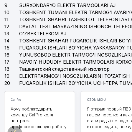
9
SURXONDARYO ELEKTR TARMOQLARI AJ
10
TOSHKENT TUMANI ELEKTR TARMOG'I AVARIYA
11
TOSHKENT SHAHRI TASHKILOT TELEFONLARI 
12
DAVLAT TEST MARKAZINING ISHONCH TELEFO
13
O'ZBEKTELEKOM AJ
14
TOSHKENT SHAHAR FUQAROLIK ISHLARI BO'Y
15
FUQAROLIK ISHLARI BO'YICHA YAKKASAROY 
16
YUNUSOBOD ELEKTR TARMOG'I NOSOZLIKLARI
17
NAVOIY HUDUDIY ELEKTR TARMOQLARI KORXO
18
Ташкентский следственный изолятор
19
ELEKTRTARMOG'I NOSOZLIKLARINI TO'ZATISH 
20
FUQAROLIK ISHLARI BO'YICHA UCH-TEPA TUM
CallPro
OZON MChJ
Хочу поблагодарить
Я открыл первый ПВЗ 
команду CallPro колл-
нашем поселке и как
центра за
стали рады) не надо 
профессиональную работу.
в город ездить, все и