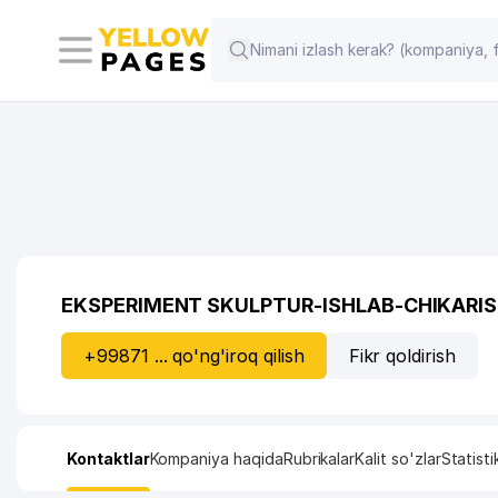
EKSPERIMENT SKULPTUR-ISHLAB-CHIKARI
+99871 ... qo'ng'iroq qilish
Fikr qoldirish
Kontaktlar
Kompaniya haqida
Rubrikalar
Kalit so'zlar
Statisti