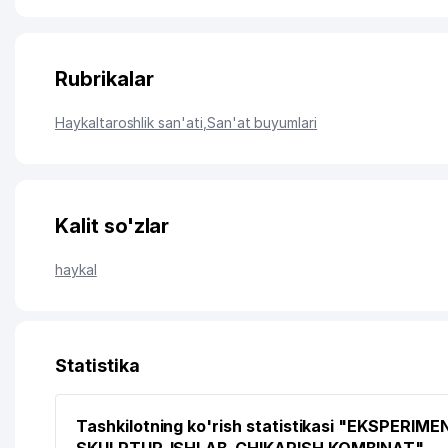
Rubrikalar
Haykaltaroshlik san'ati
,
San'at buyumlari
Kalit so'zlar
haykal
Statistika
Tashkilotning ko'rish statistikasi "EKSPERIME