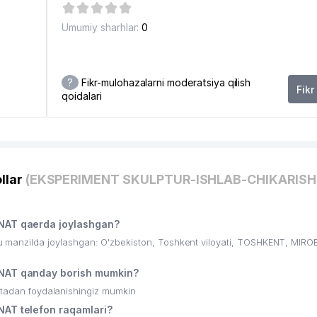
Umumiy sharhlar:
0
?
Fikr-mulohazalarni moderatsiya qilish
Fikr
qoidalari
llar
(EKSPERIMENT SKULPTUR-ISHLAB-CHIKARISH
AT qaerda joylashgan?
nzilda joylashgan: O'zbekiston, Toshkent viloyati, TOSHKENT, MIRO
AT qanday borish mumkin?
ritadan foydalanishingiz mumkin
T telefon raqamlari?