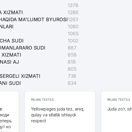
1378
 XIZMATI
1286
HAQIDA MA'LUMOT BYUROSI
1263
NLARI
1080
1065
ICHA SUDI
1002
TUMANLARARO SUDI
887
 XIZMATI
858
NASI AJ
818
805
SERGELI XIZMATI
738
ANI SUDI
634
PALMA TEXTILE
PALMA TEXTILE
в
Yellowpages juda tez, aniq,
Juda zo’r, is
 люди
qulay va sifatlik ishlaydi.
теперь
respect
дут ко