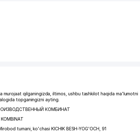
jaat qilganingizda, iltimos, ushbu tashkilot haqida ma'lumotni
logida topganingizni ayting.
РОИЗВОДСТВЕННЫЙ КОМБИНАТ
H KOMBINAT
Mirobod tumani
,
ko'chasi KICHIK BESH-YOG'OCH
, 91