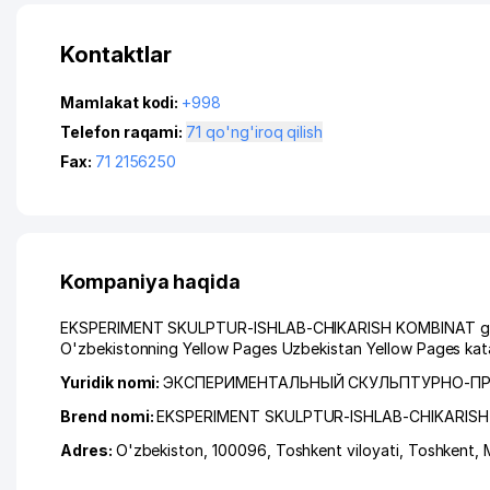
Kontaktlar
Mamlakat kodi:
+998
Telefon raqami:
71 qo'ng'iroq qilish
Fax:
71 2156250
Kompaniya haqida
EKSPERIMENT SKULPTUR-ISHLAB-CHIKARISH KOMBINAT ga muro
O'zbekistonning Yellow Pages Uzbekistan Yellow Pages kata
Yuridik nomi:
ЭКСПЕРИМЕНТАЛЬНЫЙ СКУЛЬПТУРНО-П
Brend nomi:
EKSPERIMENT SKULPTUR-ISHLAB-CHIKARIS
Adres:
O'zbekiston, 100096,
Toshkent viloyati
,
Toshkent
,