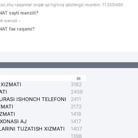
hu raqamlar orqali qo’ng’iroq qilishingiz mumkin: 71 2551490
T sayti manzili?
 manzili -
AT fax raqami?
XIZMATI
3182
ATI
2459
URASI ISHONCH TELEFONI
2411
ZMATI
2172
IZMATI
1418
XONASI AJ
1417
ARINI TUZATISH XIZMATI
1407
1398