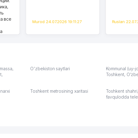
нции.
ика,
ть
а все
Murod 24.07.2026 19:11:27
Ruslan 22.07.
на
моем
оется,
карте
а что
З.
: massa,
O'zbekiston saytlari
Kommunal (uy-joy
t,
Toshkent, O‘zbe
:37
narxi
Toshkent metrosining xaritasi
Toshkent shahri
favqulodda tele