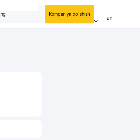
ang
Kompaniya qo'shish
uz