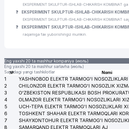
EKSPERIMENT SKULPTUR-ISHLAB-CHIKARISH KOMBINAT ga siz s
❓
EKSPERIMENT SKULPTUR-ISHLAB-CHIKARISH KOMBINA
EKSPERIMENT SKULPTUR-ISHLAB-CHIKARISH KOMBINAT sayti
❓
EKSPERIMENT SKULPTUR-ISHLAB-CHIKARISH KOMBIN
raqamiga fax yuborishingiz mumkin.
Eng yaxshi 20 ta mashhur kompaniya (июль)
Eng yaxshi 20 ta mashhur sarlavha (июль)
Saytdagi yangi tashkilotlar
№
Nomi
1
YASHNOBOD ELEKTR TARMOG'I NOSOZLIKLARI 
2
CHILONZOR ELEKTR TARMOG'I NOSOZLIK XIZM
3
O'ZBEKISTON RESPUBLIKASI BOSH PROKURAT
4
OLMAZOR ELEKTR TARMOG'I NOSOZLIKLARI XI
5
UCH-TEPA ELEKTR TARMOG'I NOSOZLIKLARI X
6
TOSHKENT SHAHAR ELEKTR TARMOQLARI KOR
7
SHAYXONTOHUR ELEKTR TARMOG'I NOSOZLIKL
8
SAMARQAND ELEKTR TARMOQLARI AJ