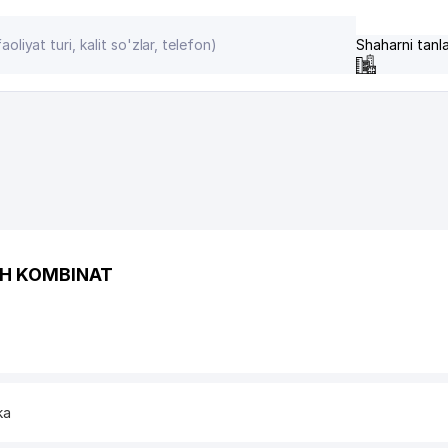
Shaharni tanl
SH KOMBINAT
ka