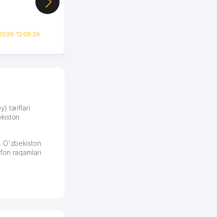
цифры, так что я буквально
сразу загорелся этой
идеей. Регистрация заняла
всего вечер, а договор там
2026 12:09:26
вполне понятный и нет этих
всяких замудреных
юридических
формулировок. Первое
время сильно тупил с
продвижением, но в итоге
разобрался. Озон как раз
получает свои 50 кликов на
) tariflari
kiston
обучение и цена потом
держится ровно около
ставки. Работать на
, O'zbekiston
площадке нравится, здесь
fon raqamlari
рынок сбыта шире и заказы
идут стабильно.
Урад 21.07.2026 08:47:51