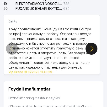
19
ELEKTRTARMOG'I NOSOZLIKLARINI TO'ZATISH SERGELI XIZMATI
738
20
FUQAROLIK ISHLARI BO'YICHA UCH-TEPA TUMANI SUDI
634
CallPro
Хочу поблагодарить команду CallPro колл-центра
за профессиональную работу. Операторы всегда
вежливые, внимательно относятся к каждому
обращению и быстро помогают решить вопросы.
Отдельно хочется отметить грамотную речь,
ответственность и оперативность. Благодаря их
работе значительно улучшилось качество
обслуживания клиентов. Рекомендую этот колл-
центр как надежного партнера для бизнеса.
Vip Brand 31.07.2026 11:43:39
Foydali ma'lumotlar
O'zbekistonning mashhur saytlari
O'lchov birliklari tizimi: massa, uzunlik, tezlik, ma'lumot,