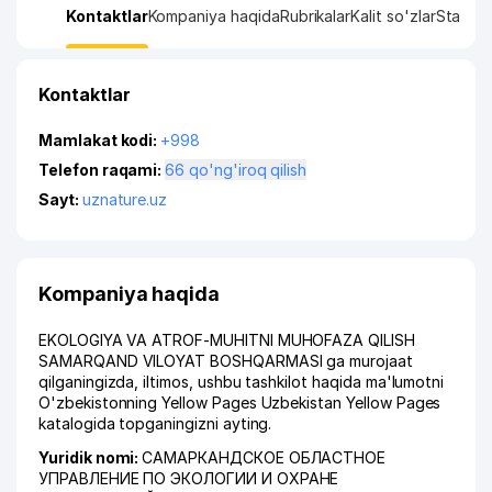
Kontaktlar
Kompaniya haqida
Rubrikalar
Kalit so'zlar
Statisti
Kontaktlar
Mamlakat kodi:
+998
Telefon raqami:
66 qo'ng'iroq qilish
Sayt:
uznature.uz
Kompaniya haqida
EKOLOGIYA VA ATROF-MUHITNI MUHOFAZA QILISH
SAMARQAND VILOYAT BOSHQARMASI ga murojaat
qilganingizda, iltimos, ushbu tashkilot haqida ma'lumotni
O'zbekistonning Yellow Pages Uzbekistan Yellow Pages
katalogida topganingizni ayting.
Yuridik nomi:
САМАРКАНДСКОЕ ОБЛАСТНОЕ
УПРАВЛЕНИЕ ПО ЭКОЛОГИИ И ОХРАНЕ