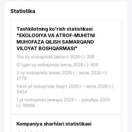
Statistika
Tashkilotning ko'rish statistikasi
"EKOLOGIYA VA ATROF-MUHITNI
MUHOFAZA QILISH SAMARQAND
VILOYAT BOSHQARMASI"
Shu oy mobaynida (август 2026 г.): 258
O'tgan oy mobaynida (июль 2026 г.): 906
3 oy mobaynida (июнь 2026 г. - июль 2026 г.):
2778
Yarim yil mobaynida (март 2026 г. - июль 2026 г.):
5454
1 yil mobaynida (январь 2025 г. - декабрь 2025
г.): 10668
Kompaniya sharhlari statistikasi