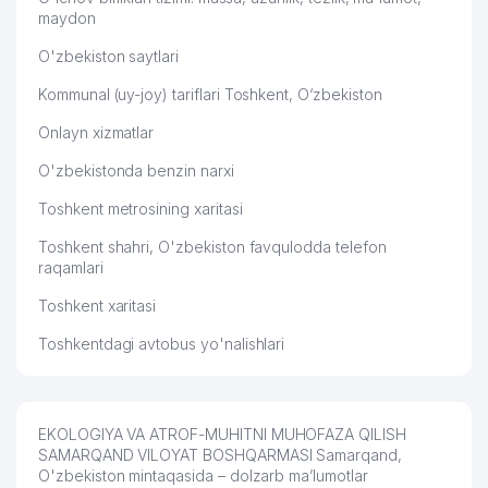
maydon
O'zbekiston saytlari
Kommunal (uy-joy) tariflari Toshkent, O‘zbekiston
Onlayn xizmatlar
O'zbekistonda benzin narxi
Toshkent metrosining xaritasi
Toshkent shahri, O'zbekiston favqulodda telefon
raqamlari
Toshkent xaritasi
Toshkentdagi avtobus yo'nalishlari
EKOLOGIYA VA ATROF-MUHITNI MUHOFAZA QILISH
SAMARQAND VILOYAT BOSHQARMASI Samarqand,
O'zbekiston mintaqasida – dolzarb ma’lumotlar