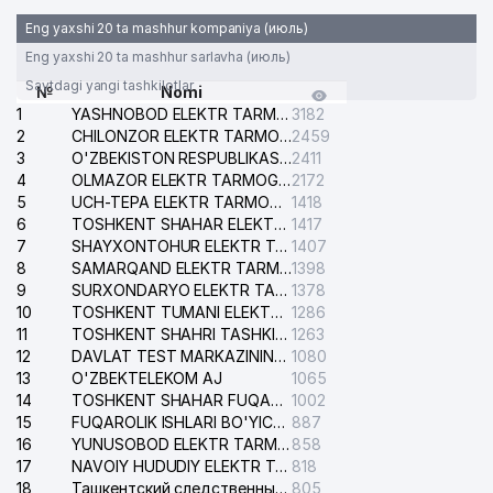
Eng yaxshi 20 ta mashhur kompaniya (июль)
Eng yaxshi 20 ta mashhur sarlavha (июль)
Saytdagi yangi tashkilotlar
№
Nomi
1
YASHNOBOD ELEKTR TARMOG'I NOSOZLIKLARI XIZMATI
3182
2
CHILONZOR ELEKTR TARMOG'I NOSOZLIK XIZMATI
2459
3
O'ZBEKISTON RESPUBLIKASI BOSH PROKURATURASI ISHONCH TELEFONI
2411
4
OLMAZOR ELEKTR TARMOG'I NOSOZLIKLARI XIZMATI
2172
5
UCH-TEPA ELEKTR TARMOG'I NOSOZLIKLARI XIZMATI
1418
6
TOSHKENT SHAHAR ELEKTR TARMOQLARI KORXONASI AJ
1417
7
SHAYXONTOHUR ELEKTR TARMOG'I NOSOZLIKLARINI TUZATISH XIZMATI
1407
8
SAMARQAND ELEKTR TARMOQLARI AJ
1398
9
SURXONDARYO ELEKTR TARMOQLARI AJ
1378
10
TOSHKENT TUMANI ELEKTR TARMOG'I AVARIYA XIZMATI
1286
11
TOSHKENT SHAHRI TASHKILOT TELEFONLARI HAQIDA MA'LUMOT BYUROSI
1263
12
DAVLAT TEST MARKAZINING ISHONCH TELEFONLARI
1080
13
O'ZBEKTELEKOM AJ
1065
14
TOSHKENT SHAHAR FUQAROLIK ISHLARI BO'YICHA SUDI
1002
15
FUQAROLIK ISHLARI BO'YICHA YAKKASAROY TUMANLARARO SUDI
887
16
YUNUSOBOD ELEKTR TARMOG'I NOSOZLIKLARI XIZMATI
858
17
NAVOIY HUDUDIY ELEKTR TARMOQLARI KORXONASI AJ
818
18
Ташкентский следственный изолятор
805