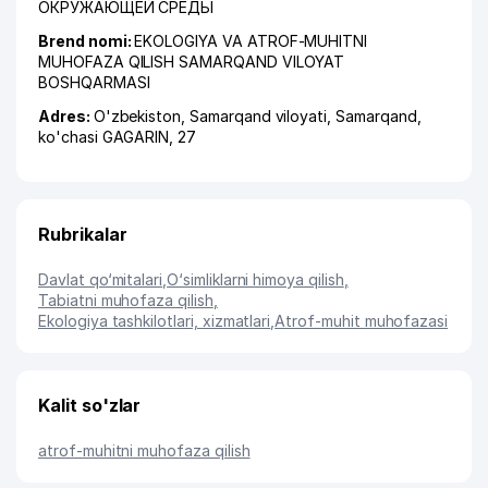
ОКРУЖАЮЩЕЙ СРЕДЫ
Brend nomi:
EKOLOGIYA VA ATROF-MUHITNI
MUHOFAZA QILISH SAMARQAND VILOYAT
BOSHQARMASI
Adres:
O'zbekiston,
Samarqand viloyati
,
Samarqand
,
ko'chasi GAGARIN
, 27
Rubrikalar
Davlat qo‘mitalari
,
O‘simliklarni himoya qilish
,
Tabiatni muhofaza qilish
,
Ekologiya tashkilotlari, xizmatlari
,
Atrof-muhit muhofazasi
Kalit so'zlar
atrof-muhitni muhofaza qilish