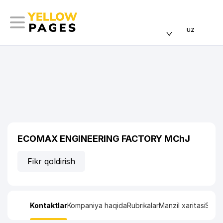
uz
ECOMAX ENGINEERING FACTORY MChJ
Fikr qoldirish
Kontaktlar
Kompaniya haqida
Rubrikalar
Manzil xaritasi
Stati