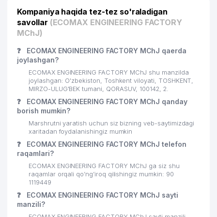
Kompaniya haqida tez-tez so'raladigan
savollar
(ECOMAX ENGINEERING FACTORY
MChJ)
❓
ECOMAX ENGINEERING FACTORY MChJ qaerda
joylashgan?
ECOMAX ENGINEERING FACTORY MChJ shu manzilda
joylashgan: O'zbekiston, Toshkent viloyati, TOSHKENT,
MIRZO-ULUG'BEK tumani, QORASUV, 100142, 2.
❓
ECOMAX ENGINEERING FACTORY MChJ qanday
borish mumkin?
Marshrutni yaratish uchun siz bizning veb-saytimizdagi
xaritadan foydalanishingiz mumkin
❓
ECOMAX ENGINEERING FACTORY MChJ telefon
raqamlari?
ECOMAX ENGINEERING FACTORY MChJ ga siz shu
raqamlar orqali qo’ng’iroq qilishingiz mumkin: 90
1119449
❓
ECOMAX ENGINEERING FACTORY MChJ sayti
manzili?
ECOMAX ENGINEERING FACTORY MChJ sayti manzili -