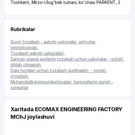
Toshkent
,
Mirzo-Ulug'bek tumani
,
ko'chasi PARKENT
, 2
Rubrikalar
Suvni tozalash - asbob-uskunalar, ashyolar,
texnologiyasi
,
Tozalash asbob-uskunalari
,
Sanoat oqava suvlarini tozalash uchun uskunalar - sotish,
ishlab chiqarish
,
Dala hovlilari uchun tozalash qurilmalari- - sotish,
o‘rnatish
,
Muhandislik kommunikatsiyalari, tarmoqlarini qurish -
xizmatlar
Xaritada ECOMAX ENGINEERING FACTORY
MChJ joylashuvi