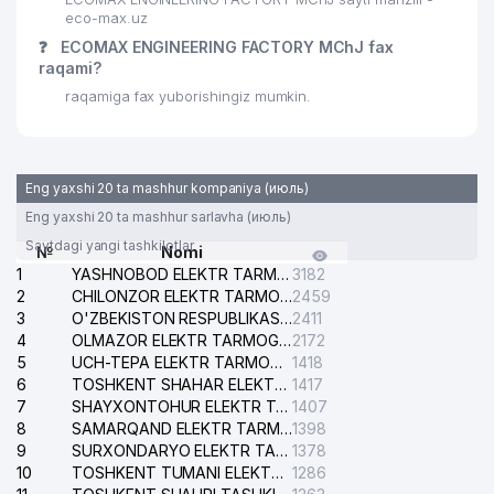
eco-max.uz
❓
ECOMAX ENGINEERING FACTORY MChJ fax
raqami?
raqamiga fax yuborishingiz mumkin.
Eng yaxshi 20 ta mashhur kompaniya (июль)
Eng yaxshi 20 ta mashhur sarlavha (июль)
Saytdagi yangi tashkilotlar
№
Nomi
1
YASHNOBOD ELEKTR TARMOG'I NOSOZLIKLARI XIZMATI
3182
2
CHILONZOR ELEKTR TARMOG'I NOSOZLIK XIZMATI
2459
3
O'ZBEKISTON RESPUBLIKASI BOSH PROKURATURASI ISHONCH TELEFONI
2411
4
OLMAZOR ELEKTR TARMOG'I NOSOZLIKLARI XIZMATI
2172
5
UCH-TEPA ELEKTR TARMOG'I NOSOZLIKLARI XIZMATI
1418
6
TOSHKENT SHAHAR ELEKTR TARMOQLARI KORXONASI AJ
1417
7
SHAYXONTOHUR ELEKTR TARMOG'I NOSOZLIKLARINI TUZATISH XIZMATI
1407
8
SAMARQAND ELEKTR TARMOQLARI AJ
1398
9
SURXONDARYO ELEKTR TARMOQLARI AJ
1378
10
TOSHKENT TUMANI ELEKTR TARMOG'I AVARIYA XIZMATI
1286