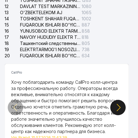
11
TOSHKENT SHAHRI TASHKILOT TELEFONLARI HAQIDA MA'LUMOT BYUROSI
1263
12
DAVLAT TEST MARKAZINING ISHONCH TELEFONLARI
1080
13
O'ZBEKTELEKOM AJ
1065
14
TOSHKENT SHAHAR FUQAROLIK ISHLARI BO'YICHA SUDI
1002
15
FUQAROLIK ISHLARI BO'YICHA YAKKASAROY TUMANLARARO SUDI
887
16
YUNUSOBOD ELEKTR TARMOG'I NOSOZLIKLARI XIZMATI
858
17
NAVOIY HUDUDIY ELEKTR TARMOQLARI KORXONASI AJ
818
18
Ташкентский следственный изолятор
805
19
ELEKTRTARMOG'I NOSOZLIKLARINI TO'ZATISH SERGELI XIZMATI
738
20
FUQAROLIK ISHLARI BO'YICHA UCH-TEPA TUMANI SUDI
634
CallPro
Хочу поблагодарить команду CallPro колл-центра
за профессиональную работу. Операторы всегда
вежливые, внимательно относятся к каждому
обращению и быстро помогают решить вопросы.
Отдельно хочется отметить грамотную речь,
ответственность и оперативность. Благодаря их
работе значительно улучшилось качество
обслуживания клиентов. Рекомендую этот колл-
центр как надежного партнера для бизнеса.
Vip Brand 31.07.2026 11:43:39