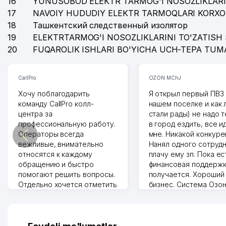
16
YUNUSOBOD ELEKTR TARMOG'I NOSOZLIKLARI
17
NAVOIY HUDUDIY ELEKTR TARMOQLARI KORXO
18
Ташкентский следственный изолятор
19
ELEKTRTARMOG'I NOSOZLIKLARINI TO'ZATISH 
20
FUQAROLIK ISHLARI BO'YICHA UCH-TEPA TUM
CallPro
OZON MChJ
Хочу поблагодарить
Я открыл первый ПВЗ 
команду CallPro колл-
нашем поселке и как
центра за
стали рады) не надо 
профессиональную работу.
в город ездить, все и
Операторы всегда
мне. Никакой конкуре
вежливые, внимательно
Нанял одного сотрудн
относятся к каждому
плачу ему зп. Пока ес
обращению и быстро
финансовая поддержк
помогают решить вопросы.
получается. Хороший
Отдельно хочется отметить
бизнес. Система Озо
грамотную речь,
сама делает отчеты.
ответственность и
Другой конкурент в 
оперативность. Благодаря
поселке вряд ли откр
их работе значительно
потому что видно на 