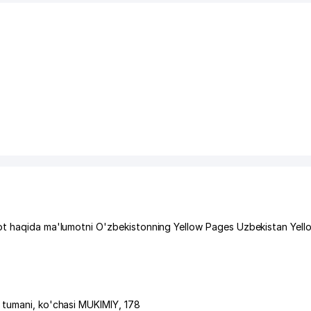
lot haqida ma'lumotni O'zbekistonning Yellow Pages Uzbekistan Yel
 tumani
,
ko'chasi MUKIMIY
, 178