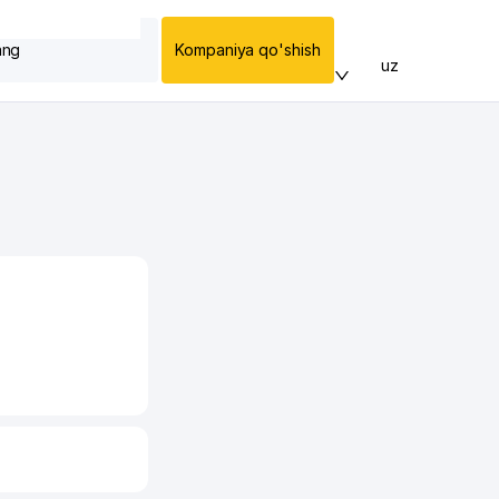
ang
Kompaniya qo'shish
uz