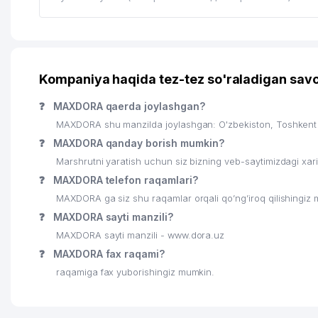
Kompaniya haqida tez-tez so'raladigan savo
❓
MAXDORA qaerda joylashgan?
MAXDORA shu manzilda joylashgan: O'zbekiston, Toshkent
❓
MAXDORA qanday borish mumkin?
Marshrutni yaratish uchun siz bizning veb-saytimizdagi xa
❓
MAXDORA telefon raqamlari?
MAXDORA ga siz shu raqamlar orqali qo’ng’iroq qilishingiz
❓
MAXDORA sayti manzili?
MAXDORA sayti manzili - www.dora.uz
❓
MAXDORA fax raqami?
raqamiga fax yuborishingiz mumkin.