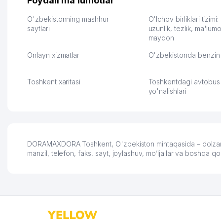
Foydali ma'lumotlar
улучшилось качество
Озона для Узбекистан
обслуживания клиентов.
тут у нас уже есть ПВ
O'zbekistonning mashhur
O'lchov birliklari tizimi
Рекомендую этот колл-
saytlari
Выгодное дело и
uzunlik, tezlik, ma'lumo
maydon
центр как надежного
спокойное.
партнера для бизнеса.
Марат 27.07.2026 08:00
Onlayn xizmatlar
O'zbekistonda benzin 
Vip Brand 31.07.2026 11:43:39
Toshkent xaritasi
Toshkentdagi avtobus
yo'nalishlari
DORAMAXDORA Toshkent, O'zbekiston mintaqasida – dolzarb 
manzil, telefon, faks, sayt, joylashuv, mo’ljallar va boshqa 