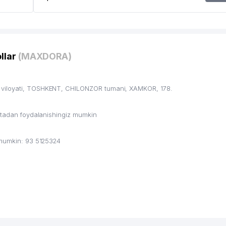
llar
(MAXDORA)
 viloyati, TOSHKENT, CHILONZOR tumani, XAMKOR, 178.
ritadan foydalanishingiz mumkin
 mumkin: 93 5125324