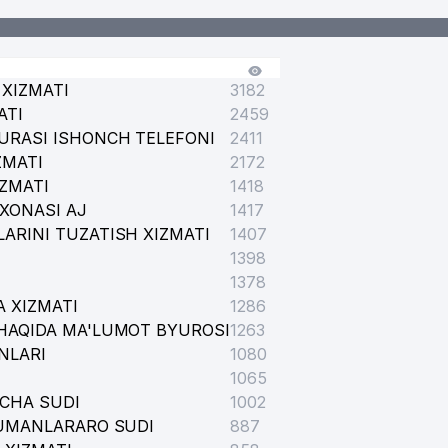
XIZMATI
3182
ATI
2459
URASI ISHONCH TELEFONI
2411
ZMATI
2172
IZMATI
1418
XONASI AJ
1417
ARINI TUZATISH XIZMATI
1407
1398
1378
 XIZMATI
1286
HAQIDA MA'LUMOT BYUROSI
1263
NLARI
1080
1065
ICHA SUDI
1002
TUMANLARARO SUDI
887