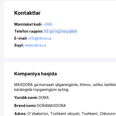
Kontaktlar
Mamlakat kodi:
+998
Telefon raqami:
93 qo'ng'iroq qilish
E-mail:
info@dora.uz
Sayt:
www.dora.uz
Kompaniya haqida
MAXDORA ga murojaat qilganingizda, iltimos, ushbu tashki
katalogida topganingizni ayting.
Yuridik nomi:
DORA
Brend nomi:
DORAMAXDORA
Adres:
O'zbekiston,
Toshkent viloyati
,
Toshkent
,
Chilonzor