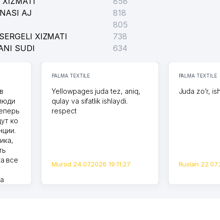
 XIZMATI
858
NASI AJ
818
805
SERGELI XIZMATI
738
ANI SUDI
634
PALMA TEXTILE
PALMA TEXTILE
в
Yellowpages juda tez, aniq,
Juda zo’r, is
 люди
qulay va sifatlik ishlaydi.
теперь
respect
дут ко
нции.
ика,
ть
а все
Murod 24.07.2026 19:11:27
Ruslan 22.07.
на
моем
оется,
карте