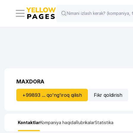
MAXDORA
+99893 ... qo'ng'iroq qilish
Fikr qoldirish
Kontaktlar
Kompaniya haqida
Rubrikalar
Statistika