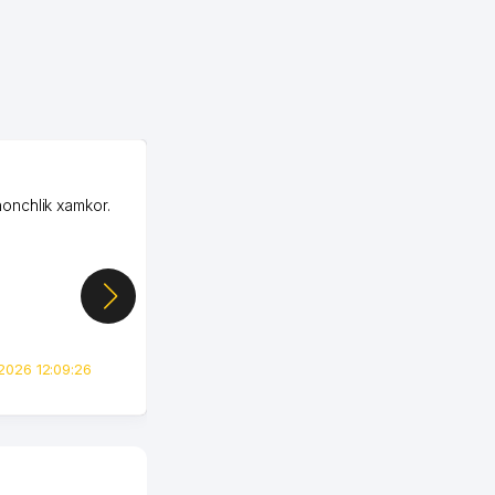
OZON MChJ
honchlik xamkor.
Зашел на Озон в
Узбекистане почти
случайно, когда коллега
показал свой кабинет и
цифры, так что я буквально
сразу загорелся этой
идеей. Регистрация заняла
всего вечер, а договор там
2026 12:09:26
вполне понятный и нет этих
всяких замудреных
юридических
формулировок. Первое
время сильно тупил с
продвижением, но в итоге