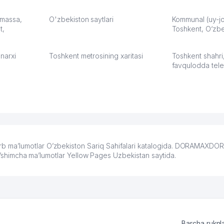
а что
З.
: massa,
O'zbekiston saytlari
Kommunal (uy-joy
t,
Toshkent, O‘zbe
:37
narxi
Toshkent metrosining xaritasi
Toshkent shahri
favqulodda tele
ma’lumotlar O’zbekiston Sariq Sahifalari katalogida. DORAMAXDORA:
qo’shimcha ma’lumotlar Yellow Pages Uzbekistan saytida.
Barcha ruknl