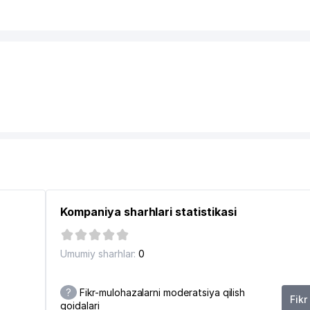
Kompaniya sharhlari statistikasi
Umumiy sharhlar:
0
?
Fikr-mulohazalarni moderatsiya qilish
Fikr
qoidalari