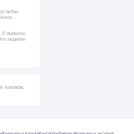
разобрался. Озон как раз
получает свои 50 кликов на
) tariflari
kiston
обучение и цена потом
держится ровно около
ставки. Работать на
, O'zbekiston
площадке нравится, здесь
fon raqamlari
рынок сбыта шире и заказы
идут стабильно.
Урад 21.07.2026 08:47:51
 kontaktlar,
ar
Kompaniya haqida
Kontaktlar
Reklama
Kompaniya qo'shish