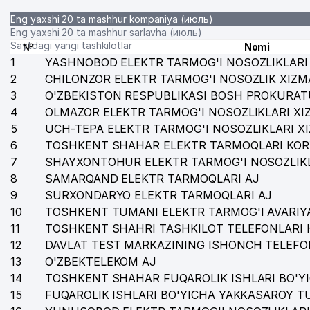
Eng yaxshi 20 ta mashhur kompaniya (июль)
Eng yaxshi 20 ta mashhur sarlavha (июль)
Saytdagi yangi tashkilotlar
№
Nomi
1
YASHNOBOD ELEKTR TARMOG'I NOSOZLIKLARI 
2
CHILONZOR ELEKTR TARMOG'I NOSOZLIK XIZM
3
O'ZBEKISTON RESPUBLIKASI BOSH PROKURAT
4
OLMAZOR ELEKTR TARMOG'I NOSOZLIKLARI XI
5
UCH-TEPA ELEKTR TARMOG'I NOSOZLIKLARI X
6
TOSHKENT SHAHAR ELEKTR TARMOQLARI KOR
7
SHAYXONTOHUR ELEKTR TARMOG'I NOSOZLIKL
8
SAMARQAND ELEKTR TARMOQLARI AJ
9
SURXONDARYO ELEKTR TARMOQLARI AJ
10
TOSHKENT TUMANI ELEKTR TARMOG'I AVARIYA
11
TOSHKENT SHAHRI TASHKILOT TELEFONLARI 
12
DAVLAT TEST MARKAZINING ISHONCH TELEFO
13
O'ZBEKTELEKOM AJ
14
TOSHKENT SHAHAR FUQAROLIK ISHLARI BO'Y
15
FUQAROLIK ISHLARI BO'YICHA YAKKASAROY 