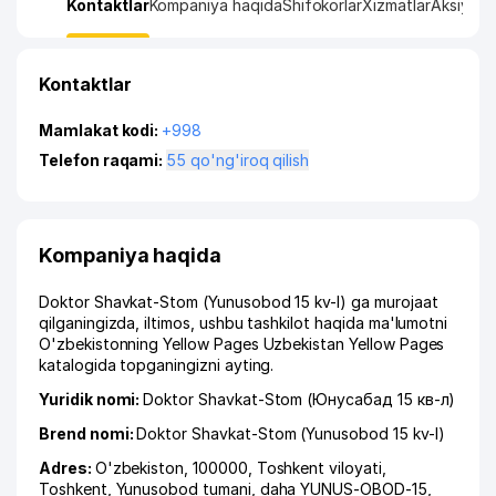
Kontaktlar
Kompaniya haqida
Shifokorlar
Xizmatlar
Aksiya
Ru
Kontaktlar
Mamlakat kodi:
+998
Telefon raqami:
55 qo'ng'iroq qilish
Kompaniya haqida
Doktor Shavkat-Stom (Yunusobod 15 kv-l) ga murojaat
qilganingizda, iltimos, ushbu tashkilot haqida ma'lumotni
O'zbekistonning Yellow Pages Uzbekistan Yellow Pages
katalogida topganingizni ayting.
Yuridik nomi:
Doktor Shavkat-Stom (Юнусабад 15 кв-л)
Brend nomi:
Doktor Shavkat-Stom (Yunusobod 15 kv-l)
Adres:
O'zbekiston, 100000,
Toshkent viloyati
,
Toshkent
,
Yunusobod tumani
,
daha YUNUS-OBOD-15
,