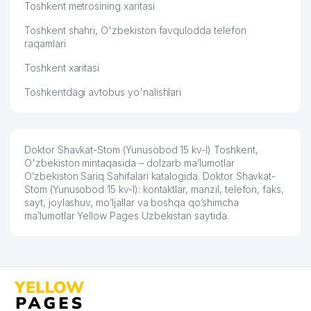
Toshkent metrosining xaritasi
Toshkent shahri, O'zbekiston favqulodda telefon
raqamlari
Toshkent xaritasi
Toshkentdagi avtobus yo'nalishlari
Doktor Shavkat-Stom (Yunusobod 15 kv-l) Toshkent,
O'zbekiston mintaqasida – dolzarb ma’lumotlar
O’zbekiston Sariq Sahifalari katalogida. Doktor Shavkat-
Stom (Yunusobod 15 kv-l): kontaktlar, manzil, telefon, faks,
sayt, joylashuv, mo’ljallar va boshqa qo’shimcha
ma’lumotlar Yellow Pages Uzbekistan saytida.