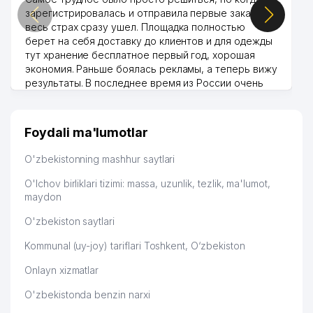
зарегистрировалась и отправила первые заказы,
весь страх сразу ушел. Площадка полностью
берет на себя доставку до клиентов и для одежды
тут хранение бесплатное первый год, хорошая
экономия. Раньше боялась рекламы, а теперь вижу
результаты. В последнее время из России очень
много заказывают, а вначале только по
Узбекистану брали, но вяло. Удалось раскрутиться,
дальше развиваюсь потихоньку😊
Foydali ma'lumotlar
Hamida 03.08.2026 12:45:39
O'zbekistonning mashhur saytlari
O'lchov birliklari tizimi: massa, uzunlik, tezlik, ma'lumot,
maydon
O'zbekiston saytlari
Kommunal (uy-joy) tariflari Toshkent, O‘zbekiston
Onlayn xizmatlar
O'zbekistonda benzin narxi