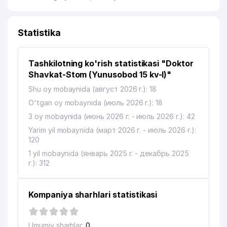
Statistika
Tashkilotning ko'rish statistikasi "Doktor
Shavkat-Stom (Yunusobod 15 kv-l)"
Shu oy mobaynida (август 2026 г.): 18
O'tgan oy mobaynida (июль 2026 г.): 18
3 oy mobaynida (июнь 2026 г. - июль 2026 г.): 42
Yarim yil mobaynida (март 2026 г. - июль 2026 г.):
120
1 yil mobaynida (январь 2025 г. - декабрь 2025
г.): 312
Kompaniya sharhlari statistikasi
Umumiy sharhlar:
0