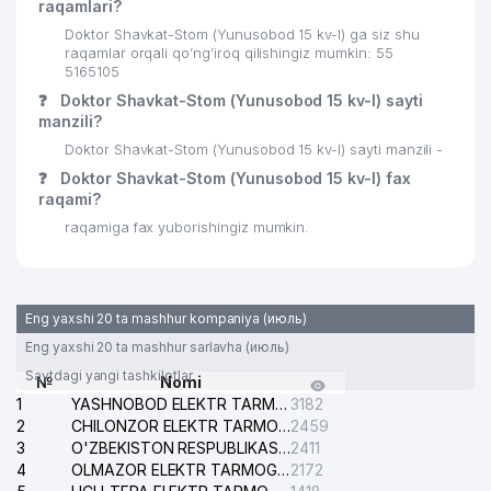
raqamlari?
Doktor Shavkat-Stom (Yunusobod 15 kv-l) ga siz shu
raqamlar orqali qo’ng’iroq qilishingiz mumkin: 55
5165105
❓
Doktor Shavkat-Stom (Yunusobod 15 kv-l) sayti
manzili?
Doktor Shavkat-Stom (Yunusobod 15 kv-l) sayti manzili -
❓
Doktor Shavkat-Stom (Yunusobod 15 kv-l) fax
raqami?
raqamiga fax yuborishingiz mumkin.
Eng yaxshi 20 ta mashhur kompaniya (июль)
Eng yaxshi 20 ta mashhur sarlavha (июль)
Saytdagi yangi tashkilotlar
№
Nomi
1
YASHNOBOD ELEKTR TARMOG'I NOSOZLIKLARI XIZMATI
3182
2
CHILONZOR ELEKTR TARMOG'I NOSOZLIK XIZMATI
2459
3
O'ZBEKISTON RESPUBLIKASI BOSH PROKURATURASI ISHONCH TELEFONI
2411
4
OLMAZOR ELEKTR TARMOG'I NOSOZLIKLARI XIZMATI
2172