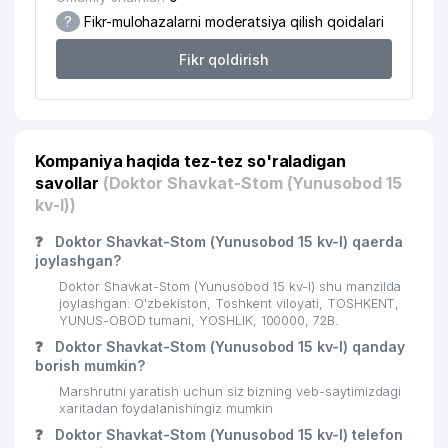
?
Fikr-mulohazalarni moderatsiya qilish qoidalari
Fikr qoldirish
Kompaniya haqida tez-tez so'raladigan
savollar
(Doktor Shavkat-Stom (Yunusobod 15
kv-l))
❓
Doktor Shavkat-Stom (Yunusobod 15 kv-l) qaerda
joylashgan?
Doktor Shavkat-Stom (Yunusobod 15 kv-l) shu manzilda
joylashgan: O'zbekiston, Toshkent viloyati, TOSHKENT,
YUNUS-OBOD tumani, YOSHLIK, 100000, 72В.
❓
Doktor Shavkat-Stom (Yunusobod 15 kv-l) qanday
borish mumkin?
Marshrutni yaratish uchun siz bizning veb-saytimizdagi
xaritadan foydalanishingiz mumkin
❓
Doktor Shavkat-Stom (Yunusobod 15 kv-l) telefon