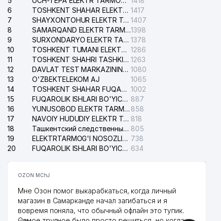
5
UCH-TEPA ELEKTR TARMOG'I NOSOZLIKLARI XIZMATI
1418
6
TOSHKENT SHAHAR ELEKTR TARMOQLARI KORXONASI AJ
1417
7
SHAYXONTOHUR ELEKTR TARMOG'I NOSOZLIKLARINI TUZATISH XIZMATI
1407
8
SAMARQAND ELEKTR TARMOQLARI AJ
1398
9
SURXONDARYO ELEKTR TARMOQLARI AJ
1378
10
TOSHKENT TUMANI ELEKTR TARMOG'I AVARIYA XIZMATI
1286
11
TOSHKENT SHAHRI TASHKILOT TELEFONLARI HAQIDA MA'LUMOT BYUROSI
1263
12
DAVLAT TEST MARKAZINING ISHONCH TELEFONLARI
1080
13
O'ZBEKTELEKOM AJ
1065
14
TOSHKENT SHAHAR FUQAROLIK ISHLARI BO'YICHA SUDI
1002
15
FUQAROLIK ISHLARI BO'YICHA YAKKASAROY TUMANLARARO SUDI
887
16
YUNUSOBOD ELEKTR TARMOG'I NOSOZLIKLARI XIZMATI
858
17
NAVOIY HUDUDIY ELEKTR TARMOQLARI KORXONASI AJ
818
18
Ташкентский следственный изолятор
805
19
ELEKTRTARMOG'I NOSOZLIKLARINI TO'ZATISH SERGELI XIZMATI
738
20
FUQAROLIK ISHLARI BO'YICHA UCH-TEPA TUMANI SUDI
634
OZON MChJ
Мне Озон помог выкарабкаться, когда личный
магазин в Самарканде начал загибаться и я
вовремя поняла, что обычный офлайн это тупик.
Самое трудное было просто решиться, но когда