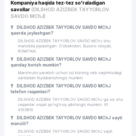
Kompaniya haqida tez-tez so'raladigan
savollar
(DILSHOD AZIZBEK TAYYORLOV
SAVDO MChJ)
❓
DILSHOD AZIZBEK TAYYORLOV SAVDO MChJ
qaerda joylashgan?
DILSHOD AZIZBEK TAYYORLOV SAVDO MChJ shu
manzilda joylashgan: O'zbekiston, Buxoro viloyati,
ROMITAN.
❓
DILSHOD AZIZBEK TAYYORLOV SAVDO MChJ
qanday borish mumkin?
Marshrutni yaratish uchun siz bizning veb-saytimizdagi
xaritadan foydalanishingiz mumkin
❓
DILSHOD AZIZBEK TAYYORLOV SAVDO MChJ
telefon raqamlari?
DILSHOD AZIZBEK TAYYORLOV SAVDO MChJ ga siz shu
raqamlar orqali qo’ng’iroq qilishingiz mumkin: 91
4153810
❓
DILSHOD AZIZBEK TAYYORLOV SAVDO MChJ sayti
manzili?
DILSHOD AZIZBEK TAYYORLOV SAVDO MChJ sayti