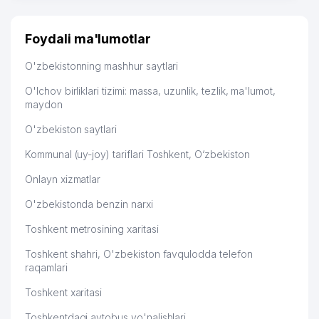
Foydali ma'lumotlar
O'zbekistonning mashhur saytlari
O'lchov birliklari tizimi: massa, uzunlik, tezlik, ma'lumot,
maydon
O'zbekiston saytlari
Kommunal (uy-joy) tariflari Toshkent, O‘zbekiston
Onlayn xizmatlar
O'zbekistonda benzin narxi
Toshkent metrosining xaritasi
Toshkent shahri, O'zbekiston favqulodda telefon
raqamlari
Toshkent xaritasi
Toshkentdagi avtobus yo'nalishlari