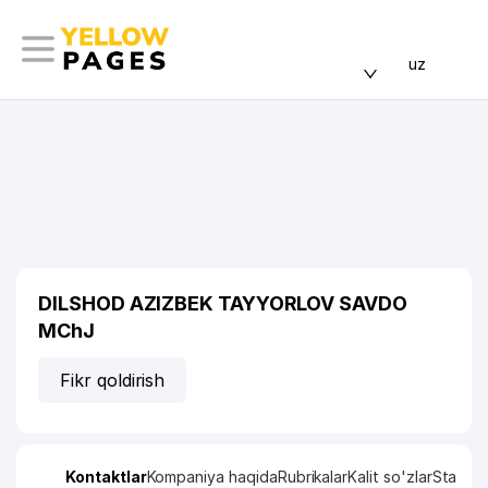
uz
DILSHOD AZIZBEK TAYYORLOV SAVDO
MChJ
Fikr qoldirish
Kontaktlar
Kompaniya haqida
Rubrikalar
Kalit so'zlar
Statisti