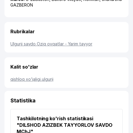
GAZBERON
Rubrikalar
Ulgurji savdo
,
Oziq ovqatlar - Yarim tayyor
Kalit so'zlar
qishloq xo'jaligi
,
ulgurji
Statistika
Tashkilotning ko'rish statistikasi
"DILSHOD AZIZBEK TAYYORLOV SAVDO
MChJ"