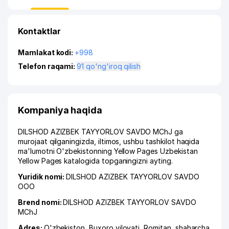
Kontaktlar
Mamlakat kodi:
+998
Telefon raqami:
91 qo'ng'iroq qilish
Kompaniya haqida
DILSHOD AZIZBEK TAYYORLOV SAVDO MChJ ga
murojaat qilganingizda, iltimos, ushbu tashkilot haqida
ma'lumotni O'zbekistonning Yellow Pages Uzbekistan
Yellow Pages katalogida topganingizni ayting.
Yuridik nomi:
DILSHOD AZIZBEK TAYYORLOV SAVDO
ООО
Brend nomi:
DILSHOD AZIZBEK TAYYORLOV SAVDO
MChJ
Adres:
O'zbekiston,
Buxoro viloyati
,
Romitan
,
shaharcha