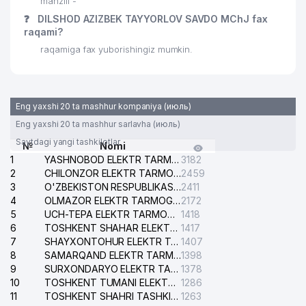
manzili -
❓
DILSHOD AZIZBEK TAYYORLOV SAVDO MChJ fax
raqami?
raqamiga fax yuborishingiz mumkin.
Eng yaxshi 20 ta mashhur kompaniya (июль)
Eng yaxshi 20 ta mashhur sarlavha (июль)
Saytdagi yangi tashkilotlar
№
Nomi
1
YASHNOBOD ELEKTR TARMOG'I NOSOZLIKLARI XIZMATI
3182
2
CHILONZOR ELEKTR TARMOG'I NOSOZLIK XIZMATI
2459
3
O'ZBEKISTON RESPUBLIKASI BOSH PROKURATURASI ISHONCH TELEFONI
2411
4
OLMAZOR ELEKTR TARMOG'I NOSOZLIKLARI XIZMATI
2172
5
UCH-TEPA ELEKTR TARMOG'I NOSOZLIKLARI XIZMATI
1418
6
TOSHKENT SHAHAR ELEKTR TARMOQLARI KORXONASI AJ
1417
7
SHAYXONTOHUR ELEKTR TARMOG'I NOSOZLIKLARINI TUZATISH XIZMATI
1407
8
SAMARQAND ELEKTR TARMOQLARI AJ
1398
9
SURXONDARYO ELEKTR TARMOQLARI AJ
1378
10
TOSHKENT TUMANI ELEKTR TARMOG'I AVARIYA XIZMATI
1286
11
TOSHKENT SHAHRI TASHKILOT TELEFONLARI HAQIDA MA'LUMOT BYUROSI
1263