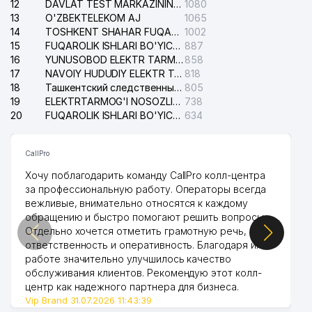
12
DAVLAT TEST MARKAZINING ISHONCH TELEFONLARI
1080
13
O'ZBEKTELEKOM AJ
1065
14
TOSHKENT SHAHAR FUQAROLIK ISHLARI BO'YICHA SUDI
1002
15
FUQAROLIK ISHLARI BO'YICHA YAKKASAROY TUMANLARARO SUDI
887
16
YUNUSOBOD ELEKTR TARMOG'I NOSOZLIKLARI XIZMATI
858
17
NAVOIY HUDUDIY ELEKTR TARMOQLARI KORXONASI AJ
818
18
Ташкентский следственный изолятор
805
19
ELEKTRTARMOG'I NOSOZLIKLARINI TO'ZATISH SERGELI XIZMATI
738
20
FUQAROLIK ISHLARI BO'YICHA UCH-TEPA TUMANI SUDI
634
CallPro
Хочу поблагодарить команду CallPro колл-центра
за профессиональную работу. Операторы всегда
вежливые, внимательно относятся к каждому
обращению и быстро помогают решить вопросы.
Отдельно хочется отметить грамотную речь,
ответственность и оперативность. Благодаря их
работе значительно улучшилось качество
обслуживания клиентов. Рекомендую этот колл-
центр как надежного партнера для бизнеса.
Vip Brand 31.07.2026 11:43:39