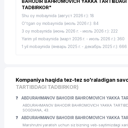
BAHODIR BAHROMOVICH YAKKA TARTIBDAGI
TADBIRKOR"
Shu oy mobaynida (август 2026 г.): 18
O'tgan oy mobaynida (июль 2026 г.): 84
3 oy mobaynida (июнь 2026 г. - июль 2026 г.): 222
Yarim yil mobaynida (март 2026 г. - июль 2026 г.): 360
1 yil mobaynida (январь 2025 г. - декабрь 2025 г.): 666
Kompaniya haqida tez-tez so'raladigan savo
TARTIBDAGI TADBIRKOR)
❓
ABDURAHMANOV BAHODIR BAHROMOVICH YAKKA TARTI
ABDURAHMANOV BAHODIR BAHROMOVICH YAKKA TARTIBDAGI TA
SOGDIANA, 43.
❓
ABDURAHMANOV BAHODIR BAHROMOVICH YAKKA TARTI
Marshrutni yaratish uchun siz bizning veb-saytimizdagi xa