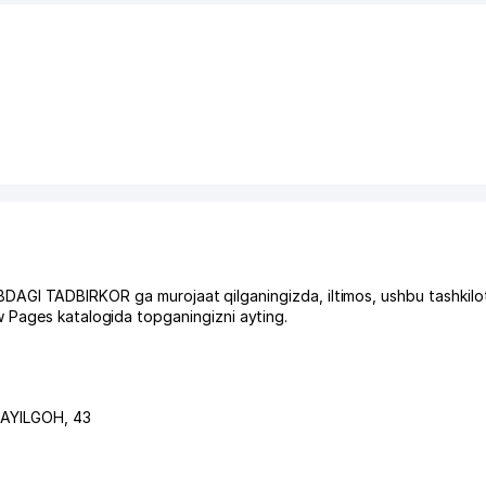
ADBIRKOR ga murojaat qilganingizda, iltimos, ushbu tashkilot
 Pages katalogida topganingizni ayting.
SAYILGOH
, 43