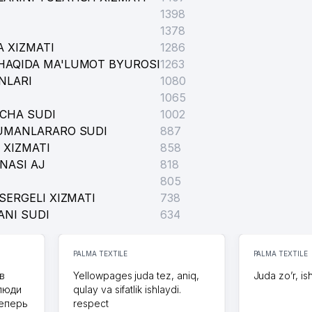
1398
1378
 XIZMATI
1286
HAQIDA MA'LUMOT BYUROSI
1263
NLARI
1080
1065
ICHA SUDI
1002
TUMANLARARO SUDI
887
 XIZMATI
858
NASI AJ
818
805
SERGELI XIZMATI
738
ANI SUDI
634
PALMA TEXTILE
PALMA TEXTILE
в
Yellowpages juda tez, aniq,
Juda zo’r, is
 люди
qulay va sifatlik ishlaydi.
теперь
respect