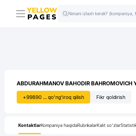
ABDURAHMANOV BAHODIR BAHROMOVICH Y
+99890 ... qo'ng'iroq qilish
Fikr qoldirish
Kontaktlar
Kompaniya haqida
Rubrikalar
Kalit so'zlar
Statisti