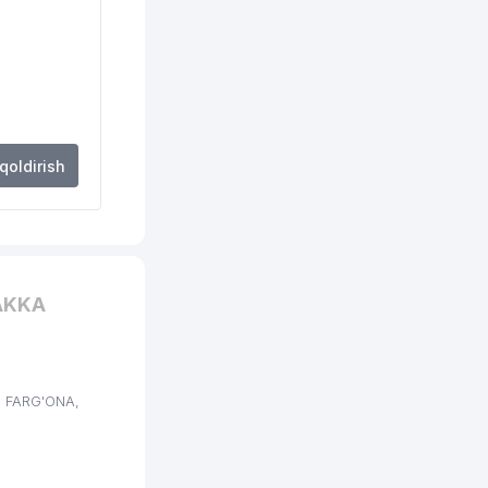
 qoldirish
AKKA
, FARG'ONA,