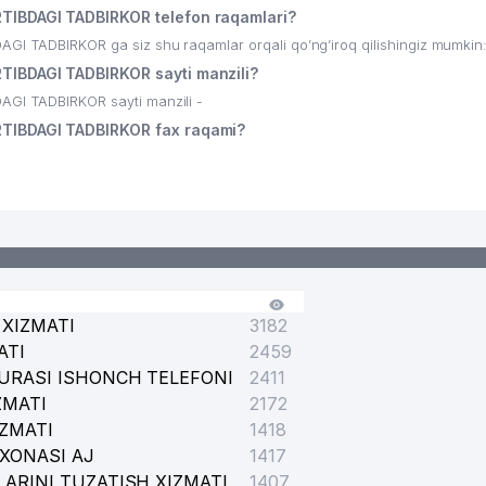
DAGI TADBIRKOR telefon raqamlari?
BIRKOR ga siz shu raqamlar orqali qo’ng’iroq qilishingiz mumkin:
DAGI TADBIRKOR sayti manzili?
 TADBIRKOR sayti manzili -
BDAGI TADBIRKOR fax raqami?
XIZMATI
3182
ATI
2459
URASI ISHONCH TELEFONI
2411
ZMATI
2172
IZMATI
1418
XONASI AJ
1417
ARINI TUZATISH XIZMATI
1407