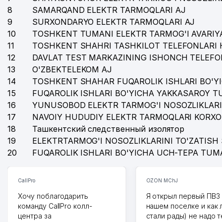
8
SAMARQAND ELEKTR TARMOQLARI AJ
9
SURXONDARYO ELEKTR TARMOQLARI AJ
10
TOSHKENT TUMANI ELEKTR TARMOG'I AVARIYA
11
TOSHKENT SHAHRI TASHKILOT TELEFONLARI 
12
DAVLAT TEST MARKAZINING ISHONCH TELEFO
13
O'ZBEKTELEKOM AJ
14
TOSHKENT SHAHAR FUQAROLIK ISHLARI BO'Y
15
FUQAROLIK ISHLARI BO'YICHA YAKKASAROY 
16
YUNUSOBOD ELEKTR TARMOG'I NOSOZLIKLARI
17
NAVOIY HUDUDIY ELEKTR TARMOQLARI KORXO
18
Ташкентский следственный изолятор
19
ELEKTRTARMOG'I NOSOZLIKLARINI TO'ZATISH 
20
FUQAROLIK ISHLARI BO'YICHA UCH-TEPA TUM
CallPro
OZON MChJ
Хочу поблагодарить
Я открыл первый ПВЗ 
команду CallPro колл-
нашем поселке и как
центра за
стали рады) не надо 