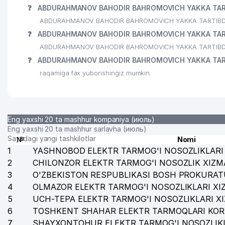
❓
ABDURAHMANOV BAHODIR BAHROMOVICH YAKKA TARTIB
ABDURAHMANOV BAHODIR BAHROMOVICH YAKKA TARTIBDAGI TAD
❓
ABDURAHMANOV BAHODIR BAHROMOVICH YAKKA TARTIB
ABDURAHMANOV BAHODIR BAHROMOVICH YAKKA TARTIBDAGI
❓
ABDURAHMANOV BAHODIR BAHROMOVICH YAKKA TARTI
raqamiga fax yuborishingiz mumkin.
Eng yaxshi 20 ta mashhur kompaniya (июль)
Eng yaxshi 20 ta mashhur sarlavha (июль)
Saytdagi yangi tashkilotlar
№
Nomi
1
YASHNOBOD ELEKTR TARMOG'I NOSOZLIKLARI 
2
CHILONZOR ELEKTR TARMOG'I NOSOZLIK XIZM
3
O'ZBEKISTON RESPUBLIKASI BOSH PROKURAT
4
OLMAZOR ELEKTR TARMOG'I NOSOZLIKLARI XI
5
UCH-TEPA ELEKTR TARMOG'I NOSOZLIKLARI X
6
TOSHKENT SHAHAR ELEKTR TARMOQLARI KOR
7
SHAYXONTOHUR ELEKTR TARMOG'I NOSOZLIKL