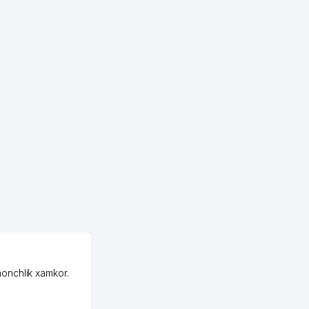
OZON MChJ
honchlik xamkor.
Зашел на Озон в
Узбекистане почти
случайно, когда коллега