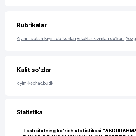
Rubrikalar
Kiyim - sotish
,
Kiyim do'konlari
,
Erkaklar kiyimlari do‘koni
,
Yozgi
Kalit so'zlar
kiyim-kechak
,
butik
Statistika
Tashkilotning ko'rish statistikasi "ABDURAH