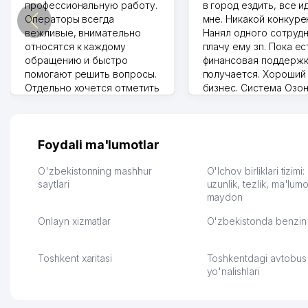
профессиональную работу.
в город ездить, все и
Операторы всегда
мне. Никакой конкуре
вежливые, внимательно
Нанял одного сотрудн
относятся к каждому
плачу ему зп. Пока ес
обращению и быстро
финансовая поддержк
помогают решить вопросы.
получается. Хороший
Отдельно хочется отметить
бизнес. Система Озо
грамотную речь,
сама делает отчеты.
ответственность и
Другой конкурент в 
оперативность. Благодаря
поселке вряд ли откр
их работе значительно
потому что видно на 
Foydali ma'lumotlar
улучшилось качество
Озона для Узбекистан
обслуживания клиентов.
тут у нас уже есть ПВ
O'zbekistonning mashhur
O'lchov birliklari tizimi
Рекомендую этот колл-
saytlari
Выгодное дело и
uzunlik, tezlik, ma'lumo
maydon
центр как надежного
спокойное.
партнера для бизнеса.
Марат 27.07.2026 08:00
Onlayn xizmatlar
O'zbekistonda benzin 
Vip Brand 31.07.2026 11:43:39
Toshkent xaritasi
Toshkentdagi avtobus
yo'nalishlari