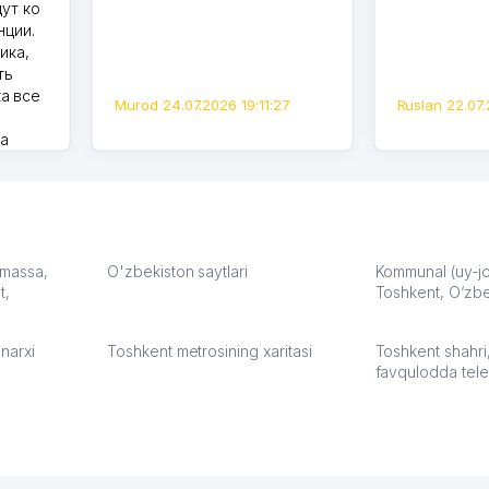
дут ко
нции.
ика,
ть
а все
Murod 24.07.2026 19:11:27
Ruslan 22.07.
на
моем
оется,
карте
а что
З.
: massa,
O'zbekiston saytlari
Kommunal (uy-joy
t,
Toshkent, O‘zbe
:37
narxi
Toshkent metrosining xaritasi
Toshkent shahri
favqulodda tele