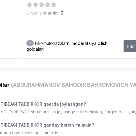
Umumiy sharhlar:
0
?
Fikr-mulohazalarni moderatsiya qilish
Fikr
qoidalari
llar
(ABDURAHMANOV BAHODIR BAHROMOVICH Y
BDAGI TADBIRKOR qaerda joylashgan?
DBIRKOR shu manzilda joylashgan: O'zbekiston, Farg'ona viloyati
BDAGI TADBIRKOR qanday borish mumkin?
ritadan foydalanishingiz mumkin