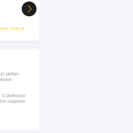
показал свой кабинет и
цифры, так что я буквально
сразу загорелся этой
идеей. Регистрация заняла
всего вечер, а договор там
2026 12:09:26
вполне понятный и нет этих
всяких замудреных
юридических
формулировок. Первое
время сильно тупил с
продвижением, но в итоге
разобрался. Озон как раз
получает свои 50 кликов на
) tariflari
kiston
обучение и цена потом
держится ровно около
ставки. Работать на
, O'zbekiston
площадке нравится, здесь
fon raqamlari
рынок сбыта шире и заказы
идут стабильно.
Урад 21.07.2026 08:47:51