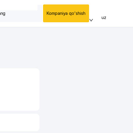
ang
Kompaniya qo'shish
uz