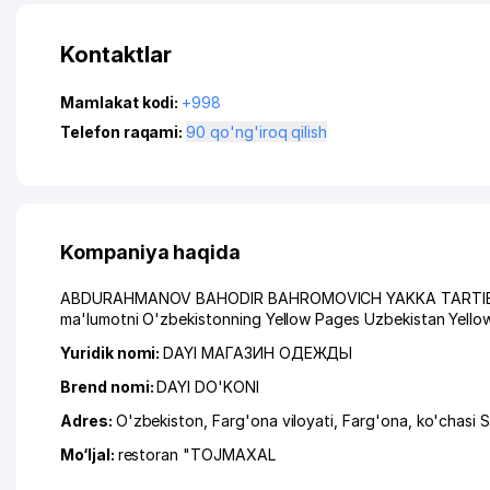
Kontaktlar
Mamlakat kodi:
+998
Telefon raqami:
90 qo'ng'iroq qilish
Kompaniya haqida
ABDURAHMANOV BAHODIR BAHROMOVICH YAKKA TARTIBDAGI T
ma'lumotni O'zbekistonning Yellow Pages Uzbekistan Yellow
Yuridik nomi:
DAYI МАГАЗИН ОДЕЖДЫ
Brend nomi:
DAYI DO'KONI
Adres:
O'zbekiston,
Farg'ona viloyati
,
Farg'ona
,
ko'chasi 
Mo‘ljal:
restoran "TOJMAXAL