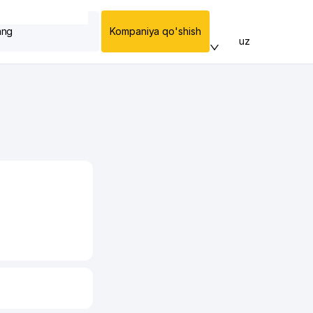
ang
Kompaniya qo'shish
uz