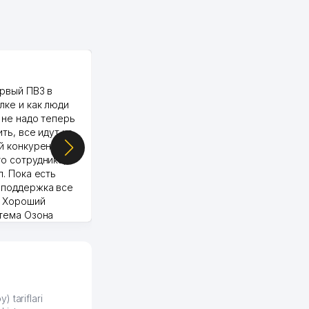
PALMA TEXTILE
рвый ПВЗ в
Yellowpages juda tez, aniq,
лке и как люди
qulay va sifatlik ishlaydi.
 не надо теперь
respect
ить, все идут ко
й конкуренции.
о сотрудника,
п. Пока есть
 поддержка все
Murod 24.07.2026 19:11:27
. Хороший
стема Озона
 отчеты.
курент в моем
д ли откроется,
видно на карте
збекистана что
же есть ПВЗ.
) tariflari