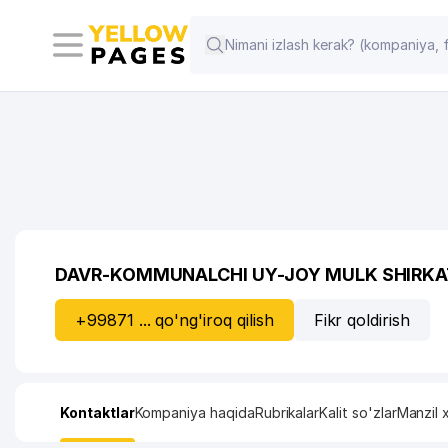
DAVR-KOMMUNALCHI UY-JOY MULK SHIRKA
+99871 ... qo'ng'iroq qilish
Fikr qoldirish
Kontaktlar
Kompaniya haqida
Rubrikalar
Kalit so'zlar
Manzil x