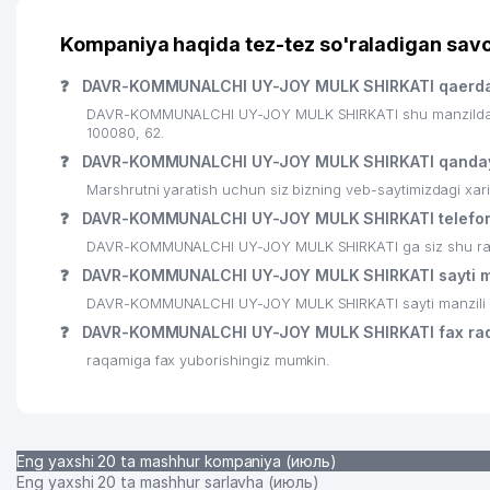
Kompaniya haqida tez-tez so'raladigan savo
❓
DAVR-KOMMUNALCHI UY-JOY MULK SHIRKATI qaerda
DAVR-KOMMUNALCHI UY-JOY MULK SHIRKATI shu manzilda jo
100080, 62.
❓
DAVR-KOMMUNALCHI UY-JOY MULK SHIRKATI qanday
Marshrutni yaratish uchun siz bizning veb-saytimizdagi xa
❓
DAVR-KOMMUNALCHI UY-JOY MULK SHIRKATI telefon
DAVR-KOMMUNALCHI UY-JOY MULK SHIRKATI ga siz shu raqaml
❓
DAVR-KOMMUNALCHI UY-JOY MULK SHIRKATI sayti ma
DAVR-KOMMUNALCHI UY-JOY MULK SHIRKATI sayti manzili 
❓
DAVR-KOMMUNALCHI UY-JOY MULK SHIRKATI fax ra
raqamiga fax yuborishingiz mumkin.
Eng yaxshi 20 ta mashhur kompaniya (июль)
Eng yaxshi 20 ta mashhur sarlavha (июль)