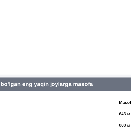
bo'lgan eng yaqin joylarga masofa
Maso
643 м
808 м