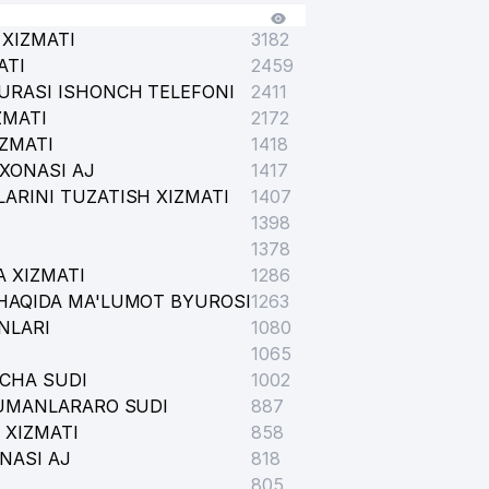
XIZMATI
3182
ATI
2459
URASI ISHONCH TELEFONI
2411
ZMATI
2172
IZMATI
1418
XONASI AJ
1417
ARINI TUZATISH XIZMATI
1407
1398
1378
 XIZMATI
1286
HAQIDA MA'LUMOT BYUROSI
1263
NLARI
1080
1065
ICHA SUDI
1002
TUMANLARARO SUDI
887
 XIZMATI
858
NASI AJ
818
805