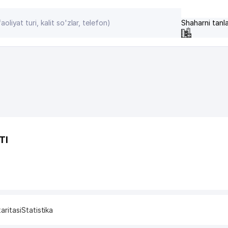
Shaharni tanl
TI
aritasi
Statistika