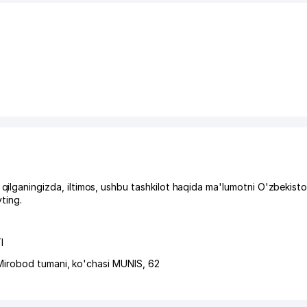
ningizda, iltimos, ushbu tashkilot haqida ma'lumotni O'zbekisto
ting.
I
Mirobod tumani
,
ko'chasi MUNIS
, 62