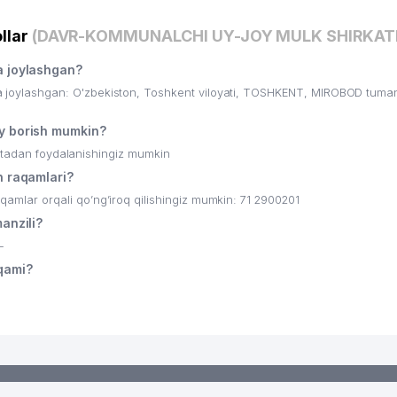
llar
(DAVR-KOMMUNALCHI UY-JOY MULK SHIRKATI
 joylashgan?
ylashgan: O'zbekiston, Toshkent viloyati, TOSHKENT, MIROBOD tuma
 borish mumkin?
ritadan foydalanishingiz mumkin
 raqamlari?
ar orqali qo’ng’iroq qilishingiz mumkin: 71 2900201
nzili?
-
qami?