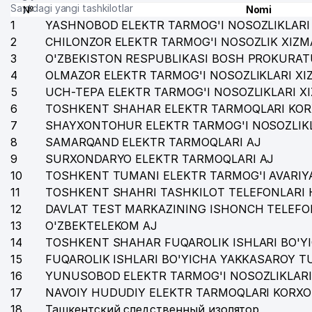
Saytdagi yangi tashkilotlar
№
Nomi
1
YASHNOBOD ELEKTR TARMOG'I NOSOZLIKLARI 
2
CHILONZOR ELEKTR TARMOG'I NOSOZLIK XIZM
3
O'ZBEKISTON RESPUBLIKASI BOSH PROKURAT
4
OLMAZOR ELEKTR TARMOG'I NOSOZLIKLARI XI
5
UCH-TEPA ELEKTR TARMOG'I NOSOZLIKLARI X
6
TOSHKENT SHAHAR ELEKTR TARMOQLARI KOR
7
SHAYXONTOHUR ELEKTR TARMOG'I NOSOZLIKL
8
SAMARQAND ELEKTR TARMOQLARI AJ
9
SURXONDARYO ELEKTR TARMOQLARI AJ
10
TOSHKENT TUMANI ELEKTR TARMOG'I AVARIYA
11
TOSHKENT SHAHRI TASHKILOT TELEFONLARI 
12
DAVLAT TEST MARKAZINING ISHONCH TELEFO
13
O'ZBEKTELEKOM AJ
14
TOSHKENT SHAHAR FUQAROLIK ISHLARI BO'Y
15
FUQAROLIK ISHLARI BO'YICHA YAKKASAROY 
16
YUNUSOBOD ELEKTR TARMOG'I NOSOZLIKLARI
17
NAVOIY HUDUDIY ELEKTR TARMOQLARI KORXO
18
Ташкентский следственный изолятор