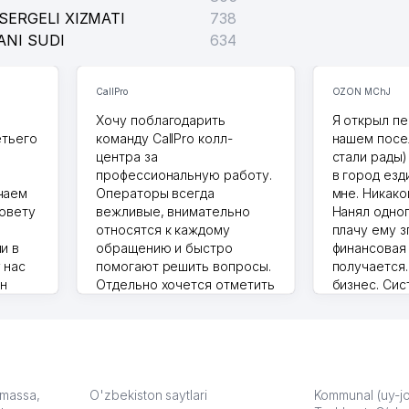
SERGELI XIZMATI
738
ANI SUDI
634
CallPro
OZON MChJ
Хочу поблагодарить
Я открыл пе
етьего
команду CallPro колл-
нашем посе
центра за
стали рады)
профессиональную работу.
в город езд
чаем
Операторы всегда
мне. Никако
совету
вежливые, внимательно
Нанял одног
относятся к каждому
плачу ему з
и в
обращению и быстро
финансовая
 нас
помогают решить вопросы.
получается
ин
Отдельно хочется отметить
бизнес. Си
грамотную речь,
сама делает
то в 2
ответственность и
Другой кон
учку.
оперативность. Благодаря
поселке вря
чехлы
их работе значительно
потому что 
а,
улучшилось качество
Озона для У
что
обслуживания клиентов.
тут у нас у
: massa,
O'zbekiston saytlari
Kommunal (uy-joy