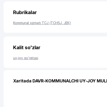
Rubrikalar
Kommunal xizmati
,
TCJ (TCHSJ, JEK)
Kalit so'zlar
uy-joy qo'mitasi
Xaritada DAVR-KOMMUNALCHI UY-JOY MULK 