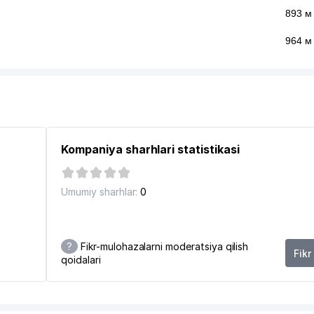
893 м
964 м
Kompaniya sharhlari statistikasi
Umumiy sharhlar:
0
?
Fikr-mulohazalarni moderatsiya qilish
Fikr
qoidalari