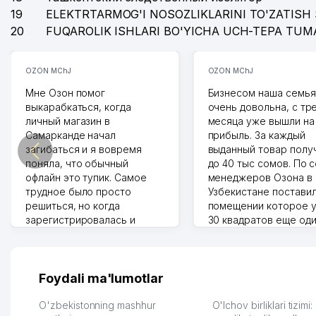
19
ELEKTRTARMOG'I NOSOZLIKLARINI TO'ZATISH 
20
FUQAROLIK ISHLARI BO'YICHA UCH-TEPA TUM
OZON MChJ
OZON MChJ
Мне Озон помог
Бизнесом наша семья
выкарабкаться, когда
очень довольна, с тр
личный магазин в
месяца уже вышли на
Самарканде начал
прибыль. За каждый
загибаться и я вовремя
выданный товар полу
поняла, что обычный
до 40 тыс сомов. По 
офлайн это тупик. Самое
менеджеров Озона в
трудное было просто
Узбекистане поставил
решиться, но когда
помещении которое у
зарегистрировалась и
30 квадратов еще од
отправила первые заказы,
прилавок под второй
весь страх сразу ушел.
бизнес. Так можно и э
Площадка полностью берет
раза увеличивает выр
на себя доставку до
Второй бизнес у нас 
Foydali ma'lumotlar
клиентов и для одежды тут
для телефонов, стекл
хранение бесплатное
мышки и вообще все 
O'zbekistonning mashhur
O'lchov birliklari tizimi