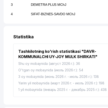
3
DEMETRA PLUS MChJ
4
SIFAT-BIZNES-SAVDO MChJ
Statistika
Tashkilotning ko'rish statistikasi "DAVR-
KOMMUNALCHI UY-JOY MULK SHIRKATI"
Shu oy mobaynida (август 2026 г.): 36
O'tgan oy mobaynida (июль 2026 г.): 54
3 oy mobaynida (июнь 2026 г. - июль 2026 г.): 138
Yarim yil mobaynida (март 2026 г. - июль 2026 г.): 198
1 yil mobaynida (январь 2025 г. - декабрь 2025 г.): 438