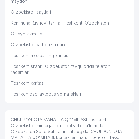
maydon
O'zbekiston saytlari
Kommunal (uy-joy) tariflari Toshkent, O‘zbekiston
Onlayn xizmatlar
O'zbekistonda benzin narxi
Toshkent metrosining xaritasi
Toshkent shahri, O'zbekiston favqulodda telefon
raqamlari
Toshkent xaritasi
Toshkentdagi avtobus yo'nalishlari
CHULPON-OTA MAHALLA QO'MITASI Toshkent,
O'zbekiston mintaqasida – dolzarb ma’lumotlar
O’zbekiston Sariq Sahifalari katalogida. CHULPON-OTA
MAHALLA QO'MITASI: kontaktlar, manzil, telefon, faks,