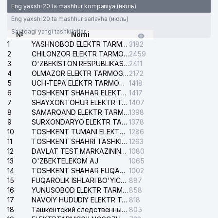
Eng yaxshi 20 ta mashhur kompaniya (июль)
Eng yaxshi 20 ta mashhur sarlavha (июль)
Saytdagi yangi tashkilotlar
№
Nomi
1
YASHNOBOD ELEKTR TARMOG'I NOSOZLIKLARI XIZMATI
3182
2
CHILONZOR ELEKTR TARMOG'I NOSOZLIK XIZMATI
2459
3
O'ZBEKISTON RESPUBLIKASI BOSH PROKURATURASI ISHONCH TELEFONI
2411
4
OLMAZOR ELEKTR TARMOG'I NOSOZLIKLARI XIZMATI
2172
5
UCH-TEPA ELEKTR TARMOG'I NOSOZLIKLARI XIZMATI
1418
6
TOSHKENT SHAHAR ELEKTR TARMOQLARI KORXONASI AJ
1417
7
SHAYXONTOHUR ELEKTR TARMOG'I NOSOZLIKLARINI TUZATISH XIZMATI
1407
8
SAMARQAND ELEKTR TARMOQLARI AJ
1398
9
SURXONDARYO ELEKTR TARMOQLARI AJ
1378
10
TOSHKENT TUMANI ELEKTR TARMOG'I AVARIYA XIZMATI
1286
11
TOSHKENT SHAHRI TASHKILOT TELEFONLARI HAQIDA MA'LUMOT BYUROSI
1263
12
DAVLAT TEST MARKAZINING ISHONCH TELEFONLARI
1080
13
O'ZBEKTELEKOM AJ
1065
14
TOSHKENT SHAHAR FUQAROLIK ISHLARI BO'YICHA SUDI
1002
15
FUQAROLIK ISHLARI BO'YICHA YAKKASAROY TUMANLARARO SUDI
887
16
YUNUSOBOD ELEKTR TARMOG'I NOSOZLIKLARI XIZMATI
858
17
NAVOIY HUDUDIY ELEKTR TARMOQLARI KORXONASI AJ
818
18
Ташкентский следственный изолятор
805