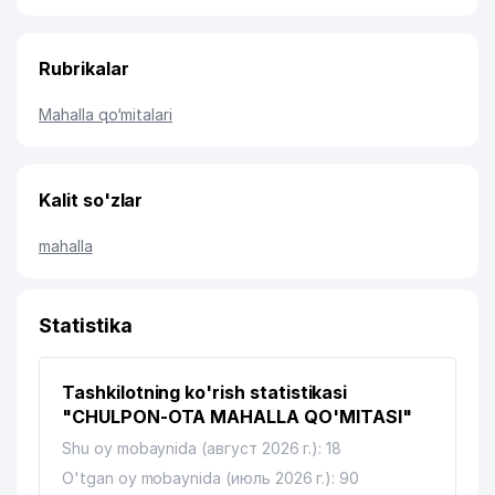
Rubrikalar
Mahalla qo‘mitalari
Kalit so'zlar
mahalla
Statistika
Tashkilotning ko'rish statistikasi
"CHULPON-OTA MAHALLA QO'MITASI"
Shu oy mobaynida (август 2026 г.): 18
O'tgan oy mobaynida (июль 2026 г.): 90