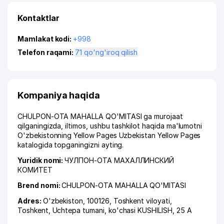
Kontaktlar
Mamlakat kodi:
+998
Telefon raqami:
71 qo'ng'iroq qilish
Kompaniya haqida
CHULPON-OTA MAHALLA QO'MITASI ga murojaat
qilganingizda, iltimos, ushbu tashkilot haqida ma'lumotni
O'zbekistonning Yellow Pages Uzbekistan Yellow Pages
katalogida topganingizni ayting.
Yuridik nomi:
ЧУЛПОН-ОТА МАХАЛЛИНСКИЙ
КОМИТЕТ
Brend nomi:
CHULPON-OTA MAHALLA QO'MITASI
Adres:
O'zbekiston, 100126,
Toshkent viloyati
,
Toshkent
,
Uchtepa tumani
,
ko'chasi KUSHILISH
, 25 А