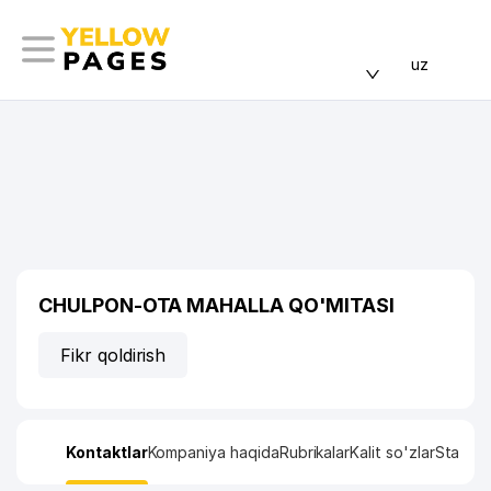
uz
CHULPON-OTA MAHALLA QO'MITASI
Fikr qoldirish
Kontaktlar
Kompaniya haqida
Rubrikalar
Kalit so'zlar
Statisti