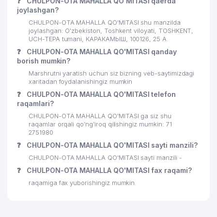
❓
CHULPON-OTA MAHALLA QO'MITASI qaerda
joylashgan?
CHULPON-OTA MAHALLA QO'MITASI shu manzilda
joylashgan: O'zbekiston, Toshkent viloyati, TOSHKENT,
UCH-TEPA tumani, КАРАКАМЫШ, 100126, 25 А.
❓
CHULPON-OTA MAHALLA QO'MITASI qanday
borish mumkin?
Marshrutni yaratish uchun siz bizning veb-saytimizdagi
xaritadan foydalanishingiz mumkin
❓
CHULPON-OTA MAHALLA QO'MITASI telefon
raqamlari?
CHULPON-OTA MAHALLA QO'MITASI ga siz shu
raqamlar orqali qo’ng’iroq qilishingiz mumkin: 71
2751980
❓
CHULPON-OTA MAHALLA QO'MITASI sayti manzili?
CHULPON-OTA MAHALLA QO'MITASI sayti manzili -
❓
CHULPON-OTA MAHALLA QO'MITASI fax raqami?
raqamiga fax yuborishingiz mumkin.