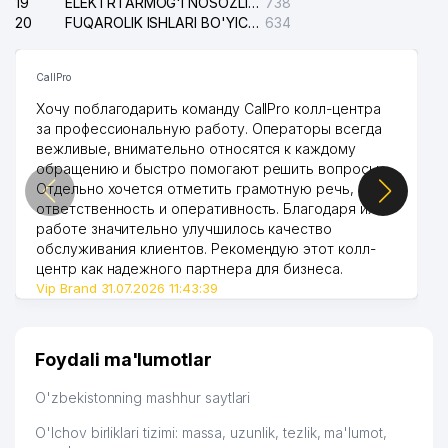
19
ELEKTRTARMOG'I NOSOZLIKLARINI TO'ZATISH SERGELI XIZMATI
738
20
FUQAROLIK ISHLARI BO'YICHA UCH-TEPA TUMANI SUDI
634
CallPro
Хочу поблагодарить команду CallPro колл-центра
за профессиональную работу. Операторы всегда
вежливые, внимательно относятся к каждому
обращению и быстро помогают решить вопросы.
Отдельно хочется отметить грамотную речь,
ответственность и оперативность. Благодаря их
работе значительно улучшилось качество
обслуживания клиентов. Рекомендую этот колл-
центр как надежного партнера для бизнеса.
Vip Brand 31.07.2026 11:43:39
Foydali ma'lumotlar
O'zbekistonning mashhur saytlari
O'lchov birliklari tizimi: massa, uzunlik, tezlik, ma'lumot,