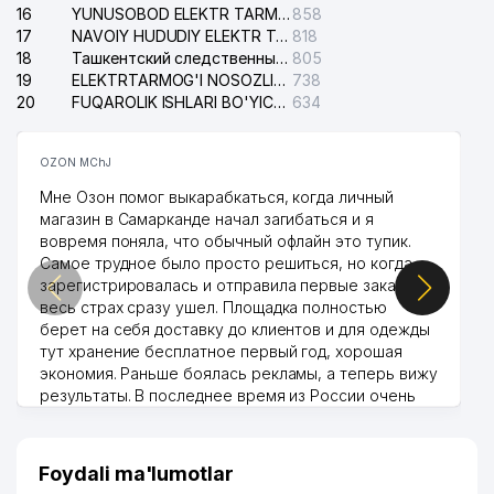
16
YUNUSOBOD ELEKTR TARMOG'I NOSOZLIKLARI XIZMATI
858
17
NAVOIY HUDUDIY ELEKTR TARMOQLARI KORXONASI AJ
818
18
Ташкентский следственный изолятор
805
19
ELEKTRTARMOG'I NOSOZLIKLARINI TO'ZATISH SERGELI XIZMATI
738
20
FUQAROLIK ISHLARI BO'YICHA UCH-TEPA TUMANI SUDI
634
OZON MChJ
Мне Озон помог выкарабкаться, когда личный
магазин в Самарканде начал загибаться и я
вовремя поняла, что обычный офлайн это тупик.
Самое трудное было просто решиться, но когда
зарегистрировалась и отправила первые заказы,
весь страх сразу ушел. Площадка полностью
берет на себя доставку до клиентов и для одежды
тут хранение бесплатное первый год, хорошая
экономия. Раньше боялась рекламы, а теперь вижу
результаты. В последнее время из России очень
много заказывают, а вначале только по
Узбекистану брали, но вяло. Удалось раскрутиться,
дальше развиваюсь потихоньку😊
Foydali ma'lumotlar
Hamida 03.08.2026 12:45:39