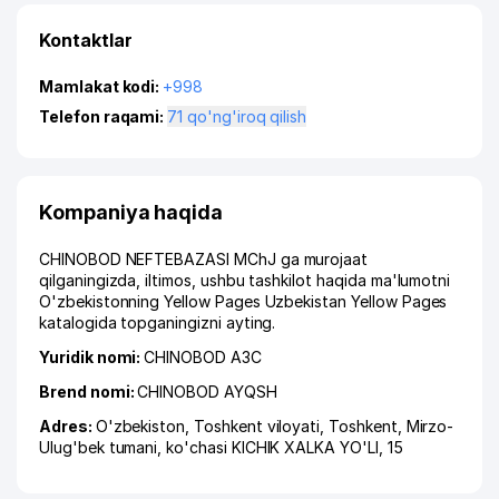
Kontaktlar
Mamlakat kodi:
+998
Telefon raqami:
71 qo'ng'iroq qilish
Kompaniya haqida
CHINOBOD NEFTEBAZASI MChJ ga murojaat
qilganingizda, iltimos, ushbu tashkilot haqida ma'lumotni
O'zbekistonning Yellow Pages Uzbekistan Yellow Pages
katalogida topganingizni ayting.
Yuridik nomi:
CHINOBOD АЗС
Brend nomi:
CHINOBOD AYQSH
Adres:
O'zbekiston,
Toshkent viloyati
,
Toshkent
,
Mirzo-
Ulug'bek tumani
,
ko'chasi KICHIK XALKA YO'LI
, 15