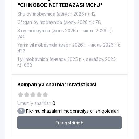
13
WILO RUS VAKOLATXONA
987 м
"CHINOBOD NEFTEBAZASI MChJ"
Shu oy mobaynida (август 2026 г.): 12
INTERNATIONAL STUDY
14
998 м
O'tgan oy mobaynida (июль 2026 г.): 78
CONSULTING MChJ
3 oy mobaynida (июнь 2026 г. - июль 2026 г.):
240
Yarim yil mobaynida (март 2026 г. - июль 2026 г.):
432
1 yil mobaynida (январь 2025 г. - декабрь 2025
г.): 888
Kompaniya sharhlari statistikasi
Umumiy sharhlar:
0
?
Fikr-mulohazalarni moderatsiya qilish qoidalari
Fikr qoldirish