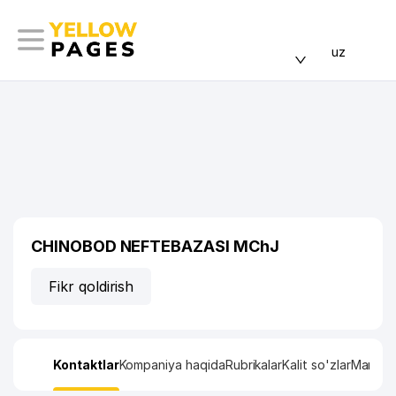
uz
CHINOBOD NEFTEBAZASI MChJ
Fikr qoldirish
Kontaktlar
Kompaniya haqida
Rubrikalar
Kalit so'zlar
Manzil x