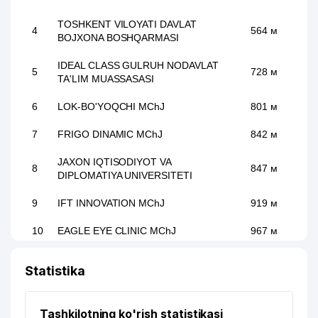
TOSHKENT VILOYATI DAVLAT
4
564 м
BOJXONA BOSHQARMASI
IDEAL CLASS GULRUH NODAVLAT
5
728 м
TA'LIM MUASSASASI
6
LOK-BO'YOQCHI MChJ
801 м
7
FRIGO DINAMIC MChJ
842 м
JAXON IQTISODIYOT VA
8
847 м
DIPLOMATIYA UNIVERSITETI
9
IFT INNOVATION MChJ
919 м
10
EAGLE EYE CLINIC MChJ
967 м
11
XIZMATI MChJ
971 м
Statistika
KAPITALBANK ATB MIRZO-ULUGBEK
12
976 м
FILIALI ATB
Tashkilotning ko'rish statistikasi