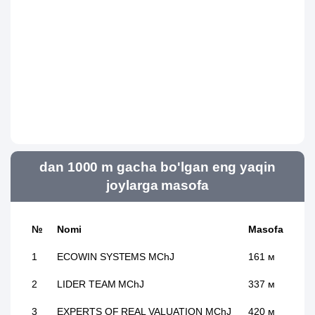
dan 1000 m gacha bo'lgan eng yaqin
joylarga masofa
№
Nomi
Masofa
1
ECOWIN SYSTEMS MChJ
161 м
2
LIDER TEAM MChJ
337 м
3
EXPERTS OF REAL VALUATION MChJ
420 м