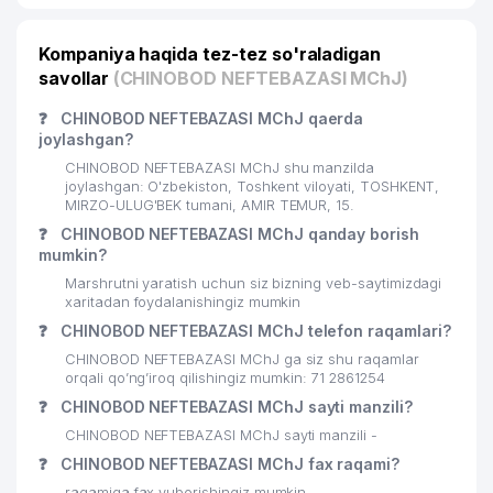
Kompaniya haqida tez-tez so'raladigan
savollar
(CHINOBOD NEFTEBAZASI MChJ)
❓
CHINOBOD NEFTEBAZASI MChJ qaerda
joylashgan?
CHINOBOD NEFTEBAZASI MChJ shu manzilda
joylashgan: O'zbekiston, Toshkent viloyati, TOSHKENT,
MIRZO-ULUG'BEK tumani, AMIR TEMUR, 15.
❓
CHINOBOD NEFTEBAZASI MChJ qanday borish
mumkin?
Marshrutni yaratish uchun siz bizning veb-saytimizdagi
xaritadan foydalanishingiz mumkin
❓
CHINOBOD NEFTEBAZASI MChJ telefon raqamlari?
CHINOBOD NEFTEBAZASI MChJ ga siz shu raqamlar
orqali qo’ng’iroq qilishingiz mumkin: 71 2861254
❓
CHINOBOD NEFTEBAZASI MChJ sayti manzili?
CHINOBOD NEFTEBAZASI MChJ sayti manzili -
❓
CHINOBOD NEFTEBAZASI MChJ fax raqami?
raqamiga fax yuborishingiz mumkin.