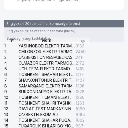
Eng yaxshi 20 ta mashhur kompaniya (июль)
Eng yaxshi 20 ta mashhur sarlavha (июль)
Saytdagi yangi tashkilotlar
№
Nomi
1
YASHNOBOD ELEKTR TARMOG'I NOSOZLIKLARI XIZMATI
3182
2
CHILONZOR ELEKTR TARMOG'I NOSOZLIK XIZMATI
2459
3
O'ZBEKISTON RESPUBLIKASI BOSH PROKURATURASI ISHONCH TELEFONI
2411
4
OLMAZOR ELEKTR TARMOG'I NOSOZLIKLARI XIZMATI
2172
5
UCH-TEPA ELEKTR TARMOG'I NOSOZLIKLARI XIZMATI
1418
6
TOSHKENT SHAHAR ELEKTR TARMOQLARI KORXONASI AJ
1417
7
SHAYXONTOHUR ELEKTR TARMOG'I NOSOZLIKLARINI TUZATISH XIZMATI
1407
8
SAMARQAND ELEKTR TARMOQLARI AJ
1398
9
SURXONDARYO ELEKTR TARMOQLARI AJ
1378
10
TOSHKENT TUMANI ELEKTR TARMOG'I AVARIYA XIZMATI
1286
11
TOSHKENT SHAHRI TASHKILOT TELEFONLARI HAQIDA MA'LUMOT BYUROSI
1263
12
DAVLAT TEST MARKAZINING ISHONCH TELEFONLARI
1080
13
O'ZBEKTELEKOM AJ
1065
14
TOSHKENT SHAHAR FUQAROLIK ISHLARI BO'YICHA SUDI
1002
15
FUQAROLIK ISHLARI BO'YICHA YAKKASAROY TUMANLARARO SUDI
887