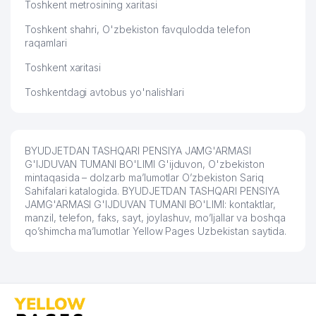
Toshkent metrosining xaritasi
Toshkent shahri, O'zbekiston favqulodda telefon
raqamlari
Toshkent xaritasi
Toshkentdagi avtobus yo'nalishlari
BYUDJETDAN TASHQARI PENSIYA JAMG'ARMASI
G'IJDUVAN TUMANI BO'LIMI G'ijduvon, O'zbekiston
mintaqasida – dolzarb ma’lumotlar O’zbekiston Sariq
Sahifalari katalogida. BYUDJETDAN TASHQARI PENSIYA
JAMG'ARMASI G'IJDUVAN TUMANI BO'LIMI: kontaktlar,
manzil, telefon, faks, sayt, joylashuv, mo’ljallar va boshqa
qo’shimcha ma’lumotlar Yellow Pages Uzbekistan saytida.