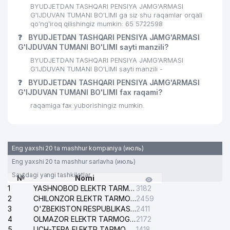
BYUDJETDAN TASHQARI PENSIYA JAMG'ARMASI
G'IJDUVAN TUMANI BO'LIMI ga siz shu raqamlar orqali
qo’ng’iroq qilishingiz mumkin: 65 5722598
❓
BYUDJETDAN TASHQARI PENSIYA JAMG'ARMASI
G'IJDUVAN TUMANI BO'LIMI sayti manzili?
BYUDJETDAN TASHQARI PENSIYA JAMG'ARMASI
G'IJDUVAN TUMANI BO'LIMI sayti manzili -
❓
BYUDJETDAN TASHQARI PENSIYA JAMG'ARMASI
G'IJDUVAN TUMANI BO'LIMI fax raqami?
raqamiga fax yuborishingiz mumkin.
Eng yaxshi 20 ta mashhur kompaniya (июль)
Eng yaxshi 20 ta mashhur sarlavha (июль)
Saytdagi yangi tashkilotlar
№
Nomi
1
YASHNOBOD ELEKTR TARMOG'I NOSOZLIKLARI XIZMATI
3182
2
CHILONZOR ELEKTR TARMOG'I NOSOZLIK XIZMATI
2459
3
O'ZBEKISTON RESPUBLIKASI BOSH PROKURATURASI ISHONCH TELEFONI
2411
4
OLMAZOR ELEKTR TARMOG'I NOSOZLIKLARI XIZMATI
2172
5
UCH-TEPA ELEKTR TARMOG'I NOSOZLIKLARI XIZMATI
1418