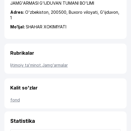
JAMG'ARMASI G'IJDUVAN TUMANI BO'LIMI
Adres:
O'zbekiston, 200500,
Buxoro viloyati
,
G'ijduvon
,
1
Mo‘ljal:
SHAHAR XOKIMIYATI
Rubrikalar
Ijtimoiy ta'minot
,
Jamg‘armalar
Kalit so'zlar
fond
Statistika