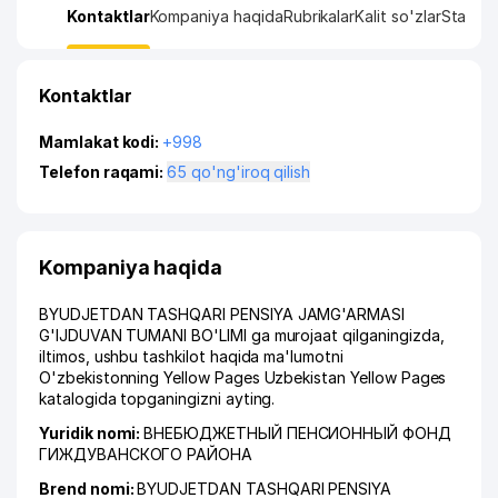
Kontaktlar
Kompaniya haqida
Rubrikalar
Kalit so'zlar
Statisti
Kontaktlar
Mamlakat kodi:
+998
Telefon raqami:
65 qo'ng'iroq qilish
Kompaniya haqida
BYUDJETDAN TASHQARI PENSIYA JAMG'ARMASI
G'IJDUVAN TUMANI BO'LIMI ga murojaat qilganingizda,
iltimos, ushbu tashkilot haqida ma'lumotni
O'zbekistonning Yellow Pages Uzbekistan Yellow Pages
katalogida topganingizni ayting.
Yuridik nomi:
ВНЕБЮДЖЕТНЫЙ ПЕНСИОННЫЙ ФОНД
ГИЖДУВАНСКОГО РАЙОНА
Brend nomi:
BYUDJETDAN TASHQARI PENSIYA