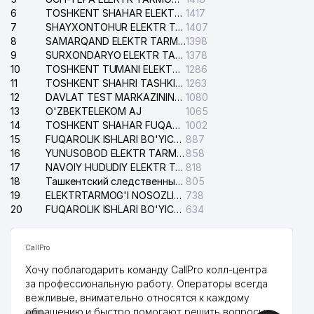
6
TOSHKENT SHAHAR ELEKTR TARMOQLARI KORXONASI AJ
1417
7
SHAYXONTOHUR ELEKTR TARMOG'I NOSOZLIKLARINI TUZATISH XIZMATI
1407
8
SAMARQAND ELEKTR TARMOQLARI AJ
1398
9
SURXONDARYO ELEKTR TARMOQLARI AJ
1378
10
TOSHKENT TUMANI ELEKTR TARMOG'I AVARIYA XIZMATI
1286
11
TOSHKENT SHAHRI TASHKILOT TELEFONLARI HAQIDA MA'LUMOT BYUROSI
1263
12
DAVLAT TEST MARKAZINING ISHONCH TELEFONLARI
1080
13
O'ZBEKTELEKOM AJ
1065
14
TOSHKENT SHAHAR FUQAROLIK ISHLARI BO'YICHA SUDI
1002
15
FUQAROLIK ISHLARI BO'YICHA YAKKASAROY TUMANLARARO SUDI
887
16
YUNUSOBOD ELEKTR TARMOG'I NOSOZLIKLARI XIZMATI
858
17
NAVOIY HUDUDIY ELEKTR TARMOQLARI KORXONASI AJ
818
18
Ташкентский следственный изолятор
805
19
ELEKTRTARMOG'I NOSOZLIKLARINI TO'ZATISH SERGELI XIZMATI
738
20
FUQAROLIK ISHLARI BO'YICHA UCH-TEPA TUMANI SUDI
634
CallPro
Хочу поблагодарить команду CallPro колл-центра
за профессиональную работу. Операторы всегда
вежливые, внимательно относятся к каждому
обращению и быстро помогают решить вопросы.