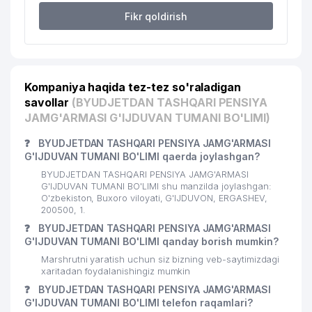
Fikr qoldirish
Kompaniya haqida tez-tez so'raladigan
savollar
(BYUDJETDAN TASHQARI PENSIYA
JAMG'ARMASI G'IJDUVAN TUMANI BO'LIMI)
❓
BYUDJETDAN TASHQARI PENSIYA JAMG'ARMASI
G'IJDUVAN TUMANI BO'LIMI qaerda joylashgan?
BYUDJETDAN TASHQARI PENSIYA JAMG'ARMASI
G'IJDUVAN TUMANI BO'LIMI shu manzilda joylashgan:
O'zbekiston, Buxoro viloyati, G'IJDUVON, ERGASHEV,
200500, 1.
❓
BYUDJETDAN TASHQARI PENSIYA JAMG'ARMASI
G'IJDUVAN TUMANI BO'LIMI qanday borish mumkin?
Marshrutni yaratish uchun siz bizning veb-saytimizdagi
xaritadan foydalanishingiz mumkin
❓
BYUDJETDAN TASHQARI PENSIYA JAMG'ARMASI
G'IJDUVAN TUMANI BO'LIMI telefon raqamlari?