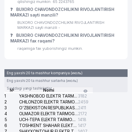
qilishingiz mumkin: 65 2243765
❓
BUXORO CHAVONDOZCHILIKNI RIVOJLANTIRISH
MARKAZI sayti manzili?
BUXORO CHAVONDOZCHILIKNI RIVOJLANTIRISH
MARKAZI sayti manzili -
❓
BUXORO CHAVONDOZCHILIKNI RIVOJLANTIRISH
MARKAZI fax raqami?
raqamiga fax yuborishingiz mumkin.
Eng yaxshi 20 ta mashhur kompaniya (июль)
Eng yaxshi 20 ta mashhur sarlavha (июль)
Saytdagi yangi tashkilotlar
№
Nomi
1
YASHNOBOD ELEKTR TARMOG'I NOSOZLIKLARI XIZMATI
3182
2
CHILONZOR ELEKTR TARMOG'I NOSOZLIK XIZMATI
2459
3
O'ZBEKISTON RESPUBLIKASI BOSH PROKURATURASI ISHONCH TELEFONI
2411
4
OLMAZOR ELEKTR TARMOG'I NOSOZLIKLARI XIZMATI
2172
5
UCH-TEPA ELEKTR TARMOG'I NOSOZLIKLARI XIZMATI
1418
6
TOSHKENT SHAHAR ELEKTR TARMOQLARI KORXONASI AJ
1417
7
SHAYXONTOHUR ELEKTR TARMOG'I NOSOZLIKLARINI TUZATISH XIZMATI
1407