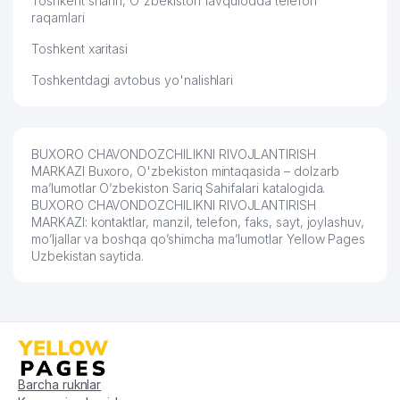
Toshkent shahri, O'zbekiston favqulodda telefon
raqamlari
Toshkent xaritasi
Toshkentdagi avtobus yo'nalishlari
BUXORO CHAVONDOZCHILIKNI RIVOJLANTIRISH
MARKAZI Buxoro, O'zbekiston mintaqasida – dolzarb
ma’lumotlar O’zbekiston Sariq Sahifalari katalogida.
BUXORO CHAVONDOZCHILIKNI RIVOJLANTIRISH
MARKAZI: kontaktlar, manzil, telefon, faks, sayt, joylashuv,
mo’ljallar va boshqa qo’shimcha ma’lumotlar Yellow Pages
Uzbekistan saytida.
Barcha ruknlar