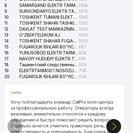
8
SAMARQAND ELEKTR TARMOQLARI AJ
1398
9
SURXONDARYO ELEKTR TARMOQLARI AJ
1378
10
TOSHKENT TUMANI ELEKTR TARMOG'I AVARIYA XIZMATI
1286
11
TOSHKENT SHAHRI TASHKILOT TELEFONLARI HAQIDA MA'LUMOT BYUROSI
1263
12
DAVLAT TEST MARKAZINING ISHONCH TELEFONLARI
1080
13
O'ZBEKTELEKOM AJ
1065
14
TOSHKENT SHAHAR FUQAROLIK ISHLARI BO'YICHA SUDI
1002
15
FUQAROLIK ISHLARI BO'YICHA YAKKASAROY TUMANLARARO SUDI
887
16
YUNUSOBOD ELEKTR TARMOG'I NOSOZLIKLARI XIZMATI
858
17
NAVOIY HUDUDIY ELEKTR TARMOQLARI KORXONASI AJ
818
18
Ташкентский следственный изолятор
805
19
ELEKTRTARMOG'I NOSOZLIKLARINI TO'ZATISH SERGELI XIZMATI
738
20
FUQAROLIK ISHLARI BO'YICHA UCH-TEPA TUMANI SUDI
634
CallPro
Хочу поблагодарить команду CallPro колл-центра
за профессиональную работу. Операторы всегда
вежливые, внимательно относятся к каждому
обращению и быстро помогают решить вопросы.
Отдельно хочется отметить грамотную речь,
ответственность и оперативность. Благодаря их