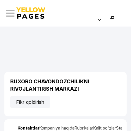
uz
BUXORO CHAVONDOZCHILIKNI
RIVOJLANTIRISH MARKAZI
Fikr qoldirish
Kontaktlar
Kompaniya haqida
Rubrikalar
Kalit so'zlar
Statisti