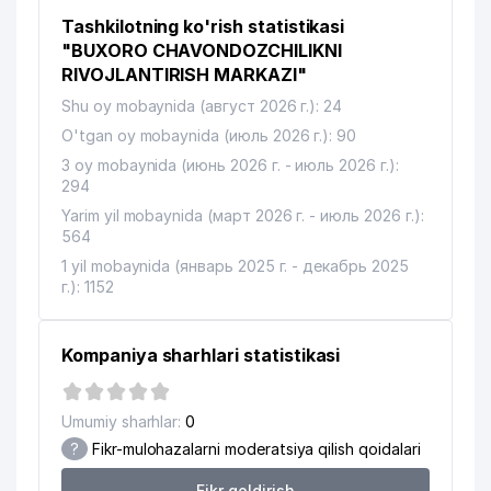
Tashkilotning ko'rish statistikasi
"BUXORO CHAVONDOZCHILIKNI
RIVOJLANTIRISH MARKAZI"
Shu oy mobaynida (август 2026 г.): 24
O'tgan oy mobaynida (июль 2026 г.): 90
3 oy mobaynida (июнь 2026 г. - июль 2026 г.):
294
Yarim yil mobaynida (март 2026 г. - июль 2026 г.):
564
1 yil mobaynida (январь 2025 г. - декабрь 2025
г.): 1152
Kompaniya sharhlari statistikasi
Umumiy sharhlar:
0
?
Fikr-mulohazalarni moderatsiya qilish qoidalari
Fikr qoldirish