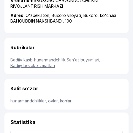
Brend nomi:
BUXORO CHAVONDOZCHILIKNI
RIVOJLANTIRISH MARKAZI
Adres:
O'zbekiston,
Buxoro viloyati
,
Buxoro
,
ko'chasi
BAHOUDDIN NAKSHBANDI
, 100
Rubrikalar
Badiiy kasb-hunarmandchilik
,
San'at buyumlari
,
Badiiy bezak xizmatlari
Kalit so'zlar
hunarmandchiliklar, ovlar, konlar
Statistika