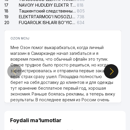
17
NAVOIY HUDUDIY ELEKTR TARMOQLARI KORXONASI AJ
818
18
Ташкентский следственный изолятор
805
19
ELEKTRTARMOG'I NOSOZLIKLARINI TO'ZATISH SERGELI XIZMATI
738
20
FUQAROLIK ISHLARI BO'YICHA UCH-TEPA TUMANI SUDI
634
OZON MChJ
Мне Озон помог выкарабкаться, когда личный
магазин в Самарканде начал загибаться и я
вовремя поняла, что обычный офлайн это тупик.
Самое трудное было просто решиться, но когда
зарегистрировалась и отправила первые заказы,
весь страх сразу ушел. Площадка полностью
берет на себя доставку до клиентов и для одежды
тут хранение бесплатное первый год, хорошая
экономия. Раньше боялась рекламы, а теперь вижу
результаты. В последнее время из России очень
много заказывают, а вначале только по
Узбекистану брали, но вяло. Удалось раскрутиться,
дальше развиваюсь потихоньку😊
Foydali ma'lumotlar
Hamida 03.08.2026 12:45:39