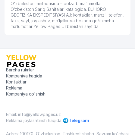
O'zbekiston mintaqasida – dolzarb ma’lumotlar
O’zbekiston Sariq Sahifalari katalogida. BUHORO
GEOFIZIKA EKSPEDITSIYASI AJ: kontaktlar, manzil, telefon,
faks, sayt, joylashuv, mo’ljallar va boshqa qo’shimcha
ma’lumotlar Yellow Pages Uzbekistan saytida.
Barcha ruknlar
Kompaniya haqida
Kontaktlar
Reklama
Kompaniya qo'shish
Email: info@yellowpages.uz
Reklama joylashtirish haqida
Telegram
Adres: 100170, O'zbekiston, Toshkent shahri, Sayram ko'chasi