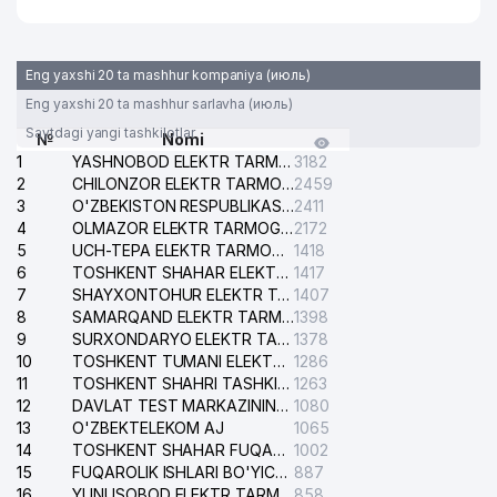
Eng yaxshi 20 ta mashhur kompaniya (июль)
Eng yaxshi 20 ta mashhur sarlavha (июль)
Saytdagi yangi tashkilotlar
№
Nomi
1
YASHNOBOD ELEKTR TARMOG'I NOSOZLIKLARI XIZMATI
3182
2
CHILONZOR ELEKTR TARMOG'I NOSOZLIK XIZMATI
2459
3
O'ZBEKISTON RESPUBLIKASI BOSH PROKURATURASI ISHONCH TELEFONI
2411
4
OLMAZOR ELEKTR TARMOG'I NOSOZLIKLARI XIZMATI
2172
5
UCH-TEPA ELEKTR TARMOG'I NOSOZLIKLARI XIZMATI
1418
6
TOSHKENT SHAHAR ELEKTR TARMOQLARI KORXONASI AJ
1417
7
SHAYXONTOHUR ELEKTR TARMOG'I NOSOZLIKLARINI TUZATISH XIZMATI
1407
8
SAMARQAND ELEKTR TARMOQLARI AJ
1398
9
SURXONDARYO ELEKTR TARMOQLARI AJ
1378
10
TOSHKENT TUMANI ELEKTR TARMOG'I AVARIYA XIZMATI
1286
11
TOSHKENT SHAHRI TASHKILOT TELEFONLARI HAQIDA MA'LUMOT BYUROSI
1263
12
DAVLAT TEST MARKAZINING ISHONCH TELEFONLARI
1080
13
O'ZBEKTELEKOM AJ
1065
14
TOSHKENT SHAHAR FUQAROLIK ISHLARI BO'YICHA SUDI
1002
15
FUQAROLIK ISHLARI BO'YICHA YAKKASAROY TUMANLARARO SUDI
887
16
YUNUSOBOD ELEKTR TARMOG'I NOSOZLIKLARI XIZMATI
858