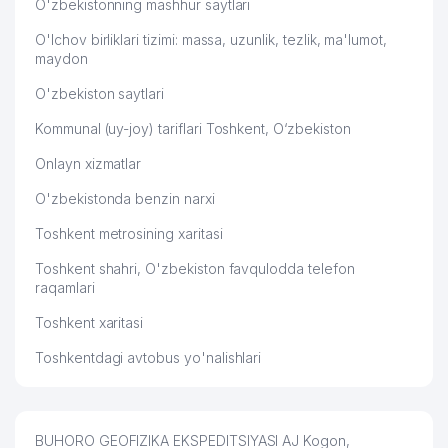
O'zbekistonning mashhur saytlari
O'lchov birliklari tizimi: massa, uzunlik, tezlik, ma'lumot,
maydon
O'zbekiston saytlari
Kommunal (uy-joy) tariflari Toshkent, O‘zbekiston
Onlayn xizmatlar
O'zbekistonda benzin narxi
Toshkent metrosining xaritasi
Toshkent shahri, O'zbekiston favqulodda telefon
raqamlari
Toshkent xaritasi
Toshkentdagi avtobus yo'nalishlari
BUHORO GEOFIZIKA EKSPEDITSIYASI AJ Kogon,