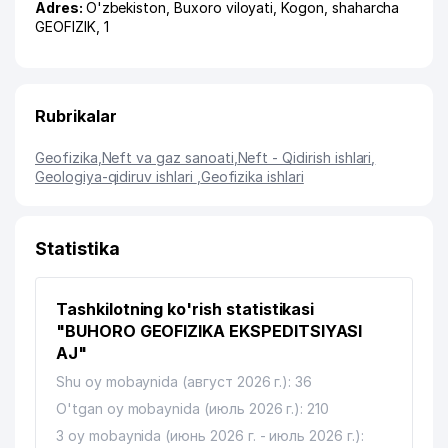
Adres:
O'zbekiston,
Buxoro viloyati
,
Kogon
,
shaharcha
GEOFIZIK
, 1
Rubrikalar
Geofizika
,
Neft va gaz sanoati
,
Neft - Qidirish ishlari
,
Geologiya-qidiruv ishlari
,
Geofizika ishlari
Statistika
Tashkilotning ko'rish statistikasi
"BUHORO GEOFIZIKA EKSPEDITSIYASI
AJ"
Shu oy mobaynida (август 2026 г.): 36
O'tgan oy mobaynida (июль 2026 г.): 210
3 oy mobaynida (июнь 2026 г. - июль 2026 г.):