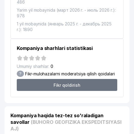
486
Yarim yil mobaynida (март 2026 г. - июль 2026 г.):
978
1 yil mobaynida (январь 2025 г. - декабрь 2025
г.): 1890
Kompaniya sharhlari statistikasi
Umumiy sharhlar:
0
?
Fikr-mulohazalarni moderatsiya qilish qoidalari
Fikr qoldirish
Kompaniya haqida tez-tez so'raladigan
savollar
(BUHORO GEOFIZIKA EKSPEDITSIYASI
AJ)