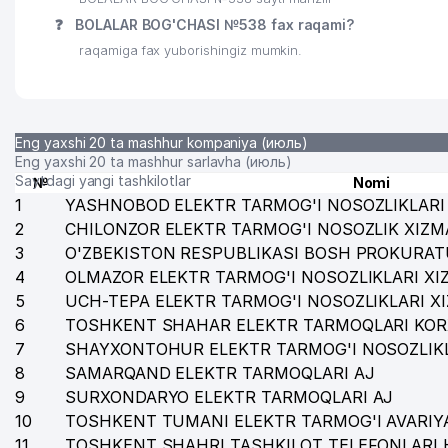
❓
BOLALAR BOG'CHASI №538 fax raqami?
raqamiga fax yuborishingiz mumkin.
Eng yaxshi 20 ta mashhur kompaniya (июль)
Eng yaxshi 20 ta mashhur sarlavha (июль)
Saytdagi yangi tashkilotlar
№
Nomi
1
YASHNOBOD ELEKTR TARMOG'I NOSOZLIKLARI 
2
CHILONZOR ELEKTR TARMOG'I NOSOZLIK XIZM
3
O'ZBEKISTON RESPUBLIKASI BOSH PROKURAT
4
OLMAZOR ELEKTR TARMOG'I NOSOZLIKLARI XI
5
UCH-TEPA ELEKTR TARMOG'I NOSOZLIKLARI X
6
TOSHKENT SHAHAR ELEKTR TARMOQLARI KOR
7
SHAYXONTOHUR ELEKTR TARMOG'I NOSOZLIKL
8
SAMARQAND ELEKTR TARMOQLARI AJ
9
SURXONDARYO ELEKTR TARMOQLARI AJ
10
TOSHKENT TUMANI ELEKTR TARMOG'I AVARIYA
11
TOSHKENT SHAHRI TASHKILOT TELEFONLARI 