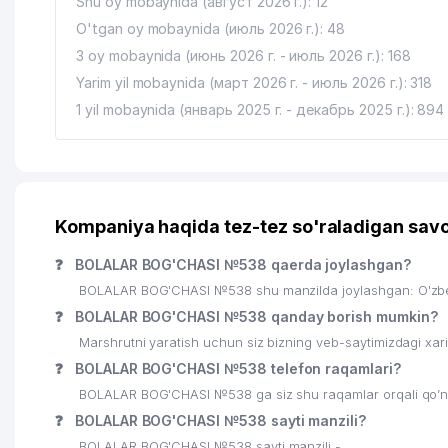
Shu oy mobaynida (август 2026 г.): 12
O'tgan oy mobaynida (июль 2026 г.): 48
3 oy mobaynida (июнь 2026 г. - июль 2026 г.): 168
Yarim yil mobaynida (март 2026 г. - июль 2026 г.): 318
1 yil mobaynida (январь 2025 г. - декабрь 2025 г.): 894
Kompaniya haqida tez-tez so'raladigan savo
❓
BOLALAR BOG'CHASI №538 qaerda joylashgan?
BOLALAR BOG'CHASI №538 shu manzilda joylashgan: O'zbe
❓
BOLALAR BOG'CHASI №538 qanday borish mumkin?
Marshrutni yaratish uchun siz bizning veb-saytimizdagi xa
❓
BOLALAR BOG'CHASI №538 telefon raqamlari?
BOLALAR BOG'CHASI №538 ga siz shu raqamlar orqali qo’ng’
❓
BOLALAR BOG'CHASI №538 sayti manzili?
BOLALAR BOG'CHASI №538 sayti manzili -