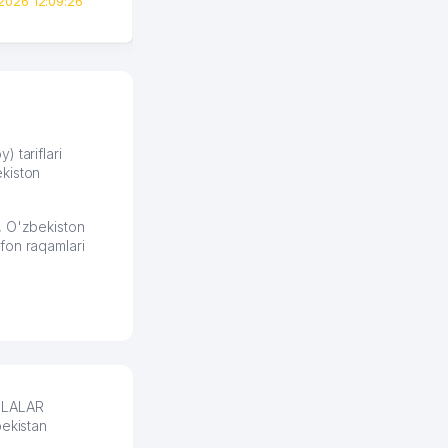
2026 12:09:26
вполне понятный и нет этих
всяких замудреных
юридических
формулировок. Первое
время сильно тупил с
продвижением, но в итоге
разобрался. Озон как раз
получает свои 50 кликов на
) tariflari
kiston
обучение и цена потом
держится ровно около
ставки. Работать на
, O'zbekiston
площадке нравится, здесь
fon raqamlari
рынок сбыта шире и заказы
идут стабильно.
Урад 21.07.2026 08:47:51
BOLALAR
bekistan