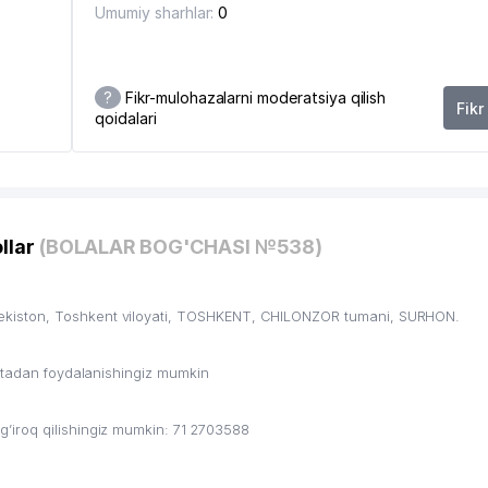
Umumiy sharhlar:
0
?
Fikr-mulohazalarni moderatsiya qilish
Fikr
qoidalari
llar
(BOLALAR BOG'CHASI №538)
kiston, Toshkent viloyati, TOSHKENT, CHILONZOR tumani, SURHON.
ritadan foydalanishingiz mumkin
iroq qilishingiz mumkin: 71 2703588