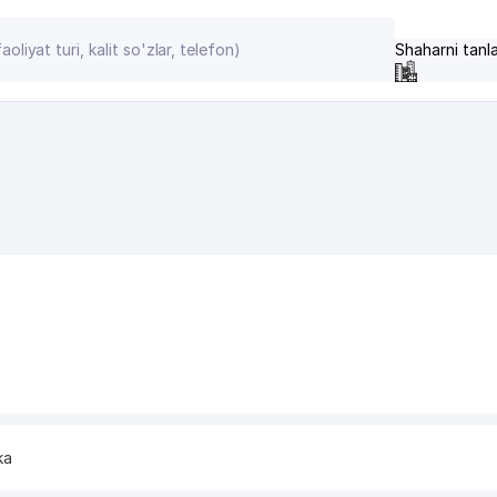
Shaharni tanl
ka