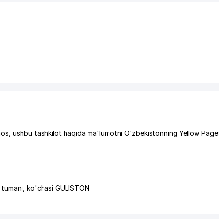
s, ushbu tashkilot haqida ma'lumotni O'zbekistonning Yellow Page
 tumani
,
ko'chasi GULISTON