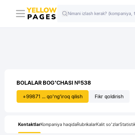
BOLALAR BOG'CHASI №538
+99871 ... qo'ng'iroq qilish
Fikr qoldirish
Kontaktlar
Kompaniya haqida
Rubrikalar
Kalit so'zlar
Statisti