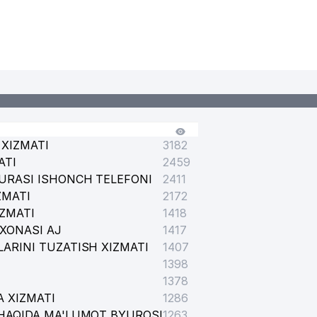
XIZMATI
3182
ATI
2459
URASI ISHONCH TELEFONI
2411
ZMATI
2172
IZMATI
1418
XONASI AJ
1417
ARINI TUZATISH XIZMATI
1407
1398
1378
 XIZMATI
1286
HAQIDA MA'LUMOT BYUROSI
1263