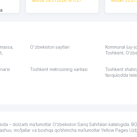
Murod 24.07.2026 19:11:27
Ruslan 22.07.
на
моем
оется,
карте
а что
З.
: massa,
O'zbekiston saytlari
Kommunal (uy-joy
t,
Toshkent, O‘zbe
:37
narxi
Toshkent metrosining xaritasi
Toshkent shahri
favqulodda tele
 – dolzarb ma’lumotlar O’zbekiston Sariq Sahifalari katalogida. 
ylashuv, mo’ljallar va boshqa qo’shimcha ma’lumotlar Yellow Pages Uz