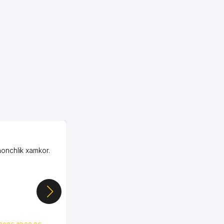
OZON MChJ
honchlik xamkor.
Зашел на Озон в
Узбекистане почти
случайно, когда коллега
показал свой кабинет и
цифры, так что я буквально
сразу загорелся этой
идеей. Регистрация заняла
всего вечер, а договор там