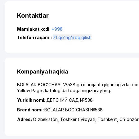
Kontaktlar
Mamlakat kodi:
+998
Telefon raqami:
71 qo'ng'iroq qilish
Kompaniya haqida
BOLALAR BOG'CHASI №538 ga murojaat qilganingizda, iltimo
Yellow Pages katalogida topganingizni ayting.
Yuridik nomi:
ДЕТСКИЙ САД №538
Brend nomi:
BOLALAR BOG'CHASI №538
Adres:
O'zbekiston,
Toshkent viloyati
,
Toshkent
,
Chilonzor