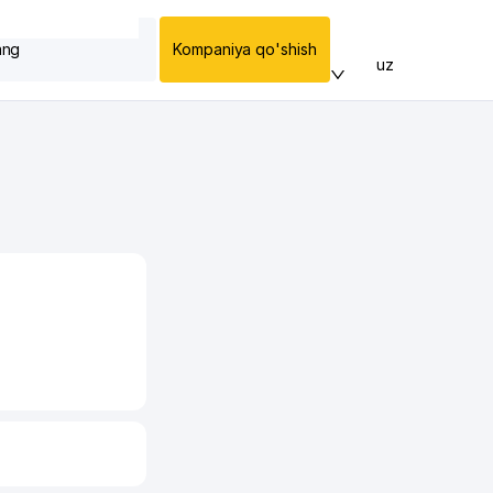
ang
Kompaniya qo'shish
uz