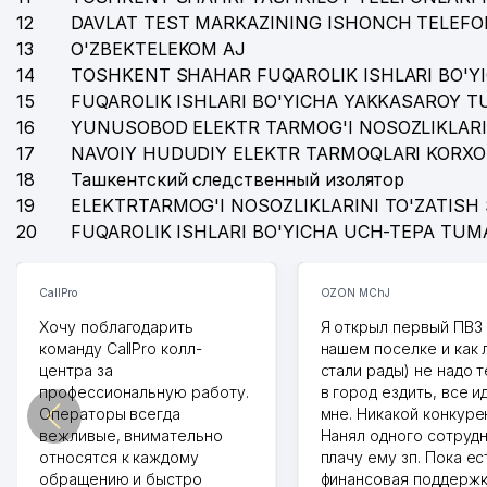
12
DAVLAT TEST MARKAZINING ISHONCH TELEFO
13
O'ZBEKTELEKOM AJ
14
TOSHKENT SHAHAR FUQAROLIK ISHLARI BO'Y
15
FUQAROLIK ISHLARI BO'YICHA YAKKASAROY 
16
YUNUSOBOD ELEKTR TARMOG'I NOSOZLIKLARI
17
NAVOIY HUDUDIY ELEKTR TARMOQLARI KORXO
18
Ташкентский следственный изолятор
19
ELEKTRTARMOG'I NOSOZLIKLARINI TO'ZATISH 
20
FUQAROLIK ISHLARI BO'YICHA UCH-TEPA TUM
CallPro
OZON MChJ
Хочу поблагодарить
Я открыл первый ПВЗ 
команду CallPro колл-
нашем поселке и как
центра за
стали рады) не надо 
профессиональную работу.
в город ездить, все и
Операторы всегда
мне. Никакой конкуре
вежливые, внимательно
Нанял одного сотрудн
относятся к каждому
плачу ему зп. Пока ес
обращению и быстро
финансовая поддержк