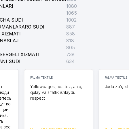
NLARI
1080
1065
ICHA SUDI
1002
TUMANLARARO SUDI
887
 XIZMATI
858
NASI AJ
818
805
SERGELI XIZMATI
738
ANI SUDI
634
PALMA TEXTILE
PALMA TEXTILE
в
Yellowpages juda tez, aniq,
Juda zo’r, is
 люди
qulay va sifatlik ishlaydi.
теперь
respect
дут ко
нции.
ика,
ть
а все