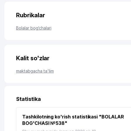
Rubrikalar
Bolalar bog‘chalari
Kalit so'zlar
maktabgacha ta'lim
Statistika
Tashkilotning ko'rish statistikasi "BOLALAR
BOG'CHASI №538"