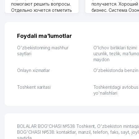
помогают решить вопросы.
получается. Хороший
Отдельно хочется отметить
бизнес. Система Озо
грамотную речь,
сама делает отчеты.
ответственность и
Другой конкурент в 
оперативность. Благодаря
поселке вряд ли откр
их работе значительно
потому что видно на 
Foydali ma'lumotlar
улучшилось качество
Озона для Узбекистан
обслуживания клиентов.
тут у нас уже есть ПВ
O'zbekistonning mashhur
O'lchov birliklari tizimi
Рекомендую этот колл-
saytlari
Выгодное дело и
uzunlik, tezlik, ma'lumo
maydon
центр как надежного
спокойное.
партнера для бизнеса.
Марат 27.07.2026 08:00
Onlayn xizmatlar
O'zbekistonda benzin 
Vip Brand 31.07.2026 11:43:39
Toshkent xaritasi
Toshkentdagi avtobus
yo'nalishlari
BOLALAR BOG'CHASI №538 Toshkent, O'zbekiston mintaqasida
BOG'CHASI №538: kontaktlar, manzil, telefon, faks, sayt, jo
saytida.