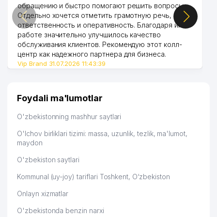
обращению и быстро помогают решить вопросы.
Отдельно хочется отметить грамотную речь,
ответственность и оперативность. Благодаря их
работе значительно улучшилось качество
обслуживания клиентов. Рекомендую этот колл-
центр как надежного партнера для бизнеса.
Vip Brand 31.07.2026 11:43:39
Foydali ma'lumotlar
O'zbekistonning mashhur saytlari
O'lchov birliklari tizimi: massa, uzunlik, tezlik, ma'lumot,
maydon
O'zbekiston saytlari
Kommunal (uy-joy) tariflari Toshkent, O‘zbekiston
Onlayn xizmatlar
O'zbekistonda benzin narxi