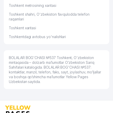
Toshkent metrosining xaritasi
Toshkent shahri, O'zbekiston favqulodda telefon
raqamlari
Toshkent xaritasi
Toshkentdagi avtobus yo'nalishlari
BOLALAR BOG'CHASI №537 Toshkent, O'zbekiston
mintaqasida – dolzarb ma’lumotlar O’zbekiston Sariq
Sahifalari katalogida. BOLALAR BOG'CHASI №537:
kontaktlar, manzil, telefon, faks, sayt, joylashuv, mo’ljallar
va boshqa qo’shimcha ma’lumotlar Yellow Pages
Uzbekistan saytida.