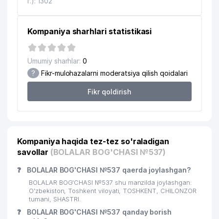
г.): 1302
Kompaniya sharhlari statistikasi
Umumiy sharhlar:
0
?
Fikr-mulohazalarni moderatsiya qilish qoidalari
Fikr qoldirish
Kompaniya haqida tez-tez so'raladigan
savollar
(BOLALAR BOG'CHASI №537)
❓
BOLALAR BOG'CHASI №537 qaerda joylashgan?
BOLALAR BOG'CHASI №537 shu manzilda joylashgan:
O'zbekiston, Toshkent viloyati, TOSHKENT, CHILONZOR
tumani, SHASTRI.
❓
BOLALAR BOG'CHASI №537 qanday borish