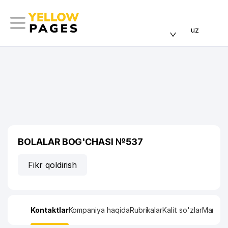
uz
BOLALAR BOG'CHASI №537
Fikr qoldirish
Kontaktlar
Kompaniya haqida
Rubrikalar
Kalit so'zlar
Manzil x