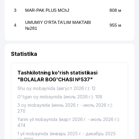
3
MAR-PAK PLUS MChJ
808 м
UMUMIY O'RTA TA'LIM MAKTABI
4
955 м
№281
Statistika
Tashkilotning ko'rish statistikasi
"BOLALAR BOG'CHASI №537"
Shu oy mobaynida (август 2026 г.): 12
O'tgan oy mobaynida (июль 2026 г.): 108
3 oy mobaynida (июнь 2026 г. - июль 2026 г.):
270
Yarim yil mobaynida (март 2026 г. - июль 2026 г.):
474
1 yil mobaynida (январь 2025 г. - декабрь 2025