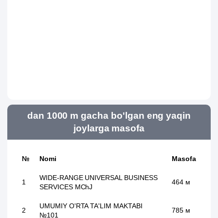
dan 1000 m gacha bo'lgan eng yaqin
joylarga masofa
№
Nomi
Masofa
WIDE-RANGE UNIVERSAL BUSINESS
1
464 м
SERVICES MChJ
UMUMIY O'RTA TA'LIM MAKTABI
2
785 м
№101