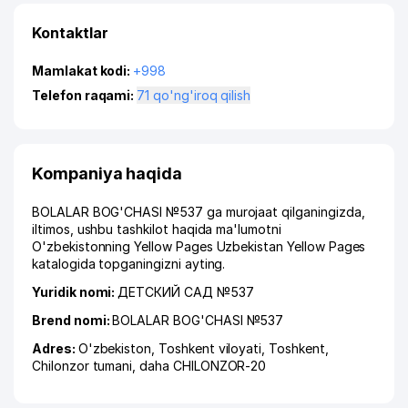
Kontaktlar
Mamlakat kodi:
+998
Telefon raqami:
71 qo'ng'iroq qilish
Kompaniya haqida
BOLALAR BOG'CHASI №537 ga murojaat qilganingizda,
iltimos, ushbu tashkilot haqida ma'lumotni
O'zbekistonning Yellow Pages Uzbekistan Yellow Pages
katalogida topganingizni ayting.
Yuridik nomi:
ДЕТСКИЙ САД №537
Brend nomi:
BOLALAR BOG'CHASI №537
Adres:
O'zbekiston,
Toshkent viloyati
,
Toshkent
,
Chilonzor tumani
,
daha CHILONZOR-20