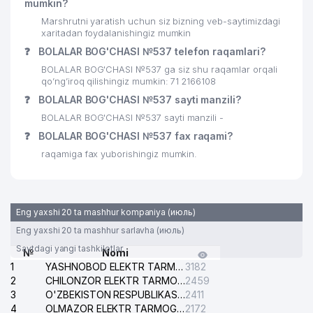
mumkin?
Marshrutni yaratish uchun siz bizning veb-saytimizdagi
xaritadan foydalanishingiz mumkin
❓
BOLALAR BOG'CHASI №537 telefon raqamlari?
BOLALAR BOG'CHASI №537 ga siz shu raqamlar orqali
qo’ng’iroq qilishingiz mumkin: 71 2166108
❓
BOLALAR BOG'CHASI №537 sayti manzili?
BOLALAR BOG'CHASI №537 sayti manzili -
❓
BOLALAR BOG'CHASI №537 fax raqami?
raqamiga fax yuborishingiz mumkin.
Eng yaxshi 20 ta mashhur kompaniya (июль)
Eng yaxshi 20 ta mashhur sarlavha (июль)
Saytdagi yangi tashkilotlar
№
Nomi
1
YASHNOBOD ELEKTR TARMOG'I NOSOZLIKLARI XIZMATI
3182
2
CHILONZOR ELEKTR TARMOG'I NOSOZLIK XIZMATI
2459
3
O'ZBEKISTON RESPUBLIKASI BOSH PROKURATURASI ISHONCH TELEFONI
2411
4
OLMAZOR ELEKTR TARMOG'I NOSOZLIKLARI XIZMATI
2172