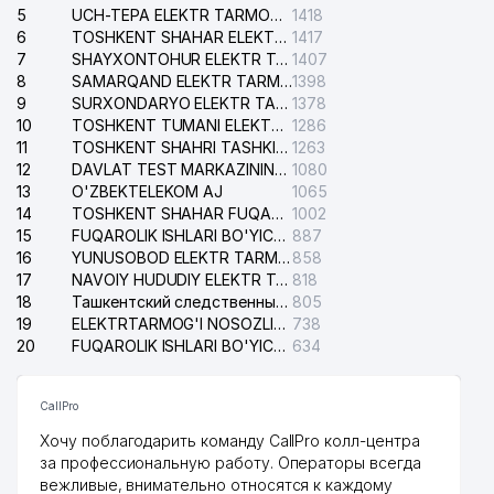
5
UCH-TEPA ELEKTR TARMOG'I NOSOZLIKLARI XIZMATI
1418
6
TOSHKENT SHAHAR ELEKTR TARMOQLARI KORXONASI AJ
1417
7
SHAYXONTOHUR ELEKTR TARMOG'I NOSOZLIKLARINI TUZATISH XIZMATI
1407
8
SAMARQAND ELEKTR TARMOQLARI AJ
1398
9
SURXONDARYO ELEKTR TARMOQLARI AJ
1378
10
TOSHKENT TUMANI ELEKTR TARMOG'I AVARIYA XIZMATI
1286
11
TOSHKENT SHAHRI TASHKILOT TELEFONLARI HAQIDA MA'LUMOT BYUROSI
1263
12
DAVLAT TEST MARKAZINING ISHONCH TELEFONLARI
1080
13
O'ZBEKTELEKOM AJ
1065
14
TOSHKENT SHAHAR FUQAROLIK ISHLARI BO'YICHA SUDI
1002
15
FUQAROLIK ISHLARI BO'YICHA YAKKASAROY TUMANLARARO SUDI
887
16
YUNUSOBOD ELEKTR TARMOG'I NOSOZLIKLARI XIZMATI
858
17
NAVOIY HUDUDIY ELEKTR TARMOQLARI KORXONASI AJ
818
18
Ташкентский следственный изолятор
805
19
ELEKTRTARMOG'I NOSOZLIKLARINI TO'ZATISH SERGELI XIZMATI
738
20
FUQAROLIK ISHLARI BO'YICHA UCH-TEPA TUMANI SUDI
634
CallPro
Хочу поблагодарить команду CallPro колл-центра
за профессиональную работу. Операторы всегда
вежливые, внимательно относятся к каждому