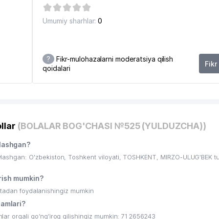
Umumiy sharhlar:
0
?
Fikr-mulohazalarni moderatsiya qilish
Fikr
qoidalari
llar
(BOLALAR BOG'CHASI №525 (YULDUZCHA))
lashgan?
shgan: O'zbekiston, Toshkent viloyati, TOSHKENT, MIRZO-ULUG'BEK t
ish mumkin?
ritadan foydalanishingiz mumkin
amlari?
orqali qo’ng’iroq qilishingiz mumkin: 71 2656243