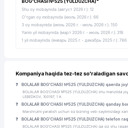
BOG'CHASI №525 (YULDUZCHA)"
Shu oy mobaynida (август 2026 г.): 12
O'tgan oy mobaynida (июль 2026 г.): 66
3 oy mobaynida (июнь 2026 г. - июль 2026 г.): 150
Yarim yil mobaynida (март 2026 г. - июль 2026 г.): 318
1 yil mobaynida (январь 2025 г. - декабрь 2025 г.): 786
Kompaniya haqida tez-tez so'raladigan savo
❓
BOLALAR BOG'CHASI №525 (YULDUZCHA) qaerda joy
BOLALAR BOG'CHASI №525 (YULDUZCHA) shu manzilda joyla
LEBEDKOV, 100197, 1 A.
❓
BOLALAR BOG'CHASI №525 (YULDUZCHA) qanday bor
Marshrutni yaratish uchun siz bizning veb-saytimizdagi xa
❓
BOLALAR BOG'CHASI №525 (YULDUZCHA) telefon raq
BOLALAR BOG'CHASI №525 (YULDUZCHA) ga siz shu raqamlar 