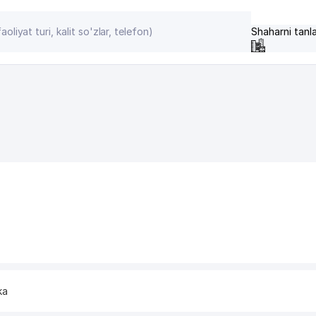
Shaharni tanl
ka