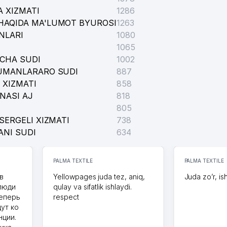
 XIZMATI
1286
HAQIDA MA'LUMOT BYUROSI
1263
NLARI
1080
1065
ICHA SUDI
1002
TUMANLARARO SUDI
887
 XIZMATI
858
NASI AJ
818
805
SERGELI XIZMATI
738
ANI SUDI
634
PALMA TEXTILE
PALMA TEXTILE
в
Yellowpages juda tez, aniq,
Juda zo’r, is
 люди
qulay va sifatlik ishlaydi.
теперь
respect
дут ко
нции.