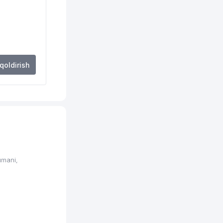
 qoldirish
umani,