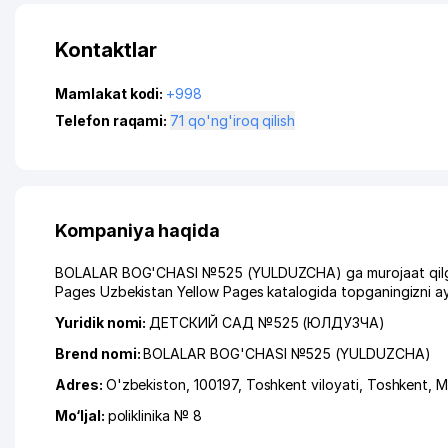
Kontaktlar
Mamlakat kodi:
+998
Telefon raqami:
71 qo'ng'iroq qilish
Kompaniya haqida
BOLALAR BOG'CHASI №525 (YULDUZCHA) ga murojaat qilganin
Pages Uzbekistan Yellow Pages katalogida topganingizni ay
Yuridik nomi:
ДЕТСКИЙ САД №525 (ЮЛДУЗЧА)
Brend nomi:
BOLALAR BOG'CHASI №525 (YULDUZCHA)
Adres:
O'zbekiston, 100197,
Toshkent viloyati
,
Toshkent
,
M
Mo‘ljal:
poliklinika № 8