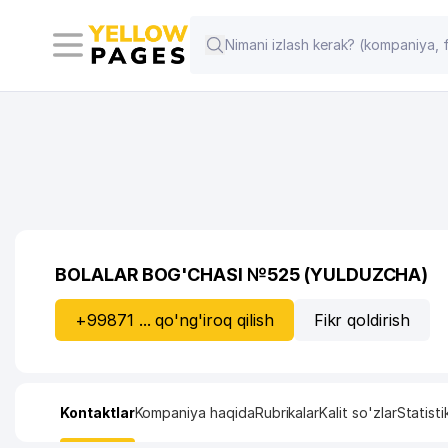
BOLALAR BOG'CHASI №525 (YULDUZCHA)
+99871 ... qo'ng'iroq qilish
Fikr qoldirish
Kontaktlar
Kompaniya haqida
Rubrikalar
Kalit so'zlar
Statisti