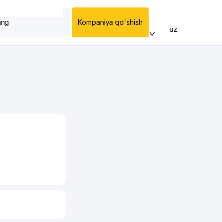
ang
Kompaniya qo'shish
uz