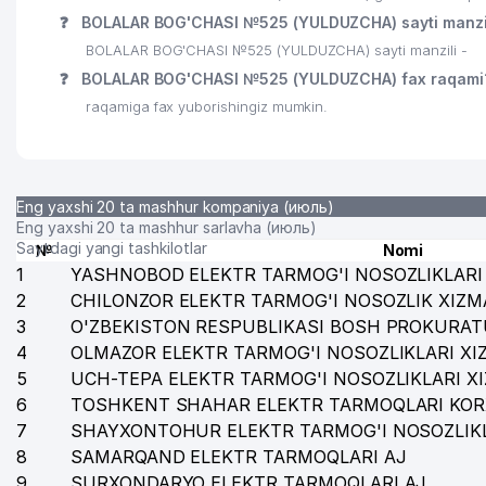
❓
BOLALAR BOG'CHASI №525 (YULDUZCHA) sayti manzi
BOLALAR BOG'CHASI №525 (YULDUZCHA) sayti manzili -
❓
BOLALAR BOG'CHASI №525 (YULDUZCHA) fax raqami
raqamiga fax yuborishingiz mumkin.
Eng yaxshi 20 ta mashhur kompaniya (июль)
Eng yaxshi 20 ta mashhur sarlavha (июль)
Saytdagi yangi tashkilotlar
№
Nomi
1
YASHNOBOD ELEKTR TARMOG'I NOSOZLIKLARI 
2
CHILONZOR ELEKTR TARMOG'I NOSOZLIK XIZM
3
O'ZBEKISTON RESPUBLIKASI BOSH PROKURAT
4
OLMAZOR ELEKTR TARMOG'I NOSOZLIKLARI XI
5
UCH-TEPA ELEKTR TARMOG'I NOSOZLIKLARI X
6
TOSHKENT SHAHAR ELEKTR TARMOQLARI KOR
7
SHAYXONTOHUR ELEKTR TARMOG'I NOSOZLIKL
8
SAMARQAND ELEKTR TARMOQLARI AJ
9
SURXONDARYO ELEKTR TARMOQLARI AJ