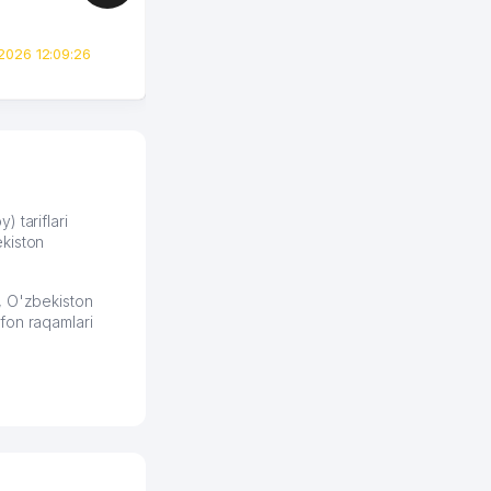
сразу загорелся этой
идеей. Регистрация заняла
всего вечер, а договор там
2026 12:09:26
вполне понятный и нет этих
всяких замудреных
юридических
формулировок. Первое
время сильно тупил с
продвижением, но в итоге
разобрался. Озон как раз
получает свои 50 кликов на
) tariflari
kiston
обучение и цена потом
держится ровно около
ставки. Работать на
, O'zbekiston
площадке нравится, здесь
fon raqamlari
рынок сбыта шире и заказы
идут стабильно.
Урад 21.07.2026 08:47:51