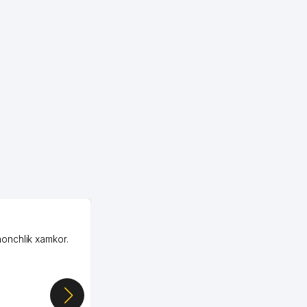
OZON MChJ
honchlik xamkor.
Зашел на Озон в
Узбекистане почти
случайно, когда коллега
показал свой кабинет и
цифры, так что я буквально