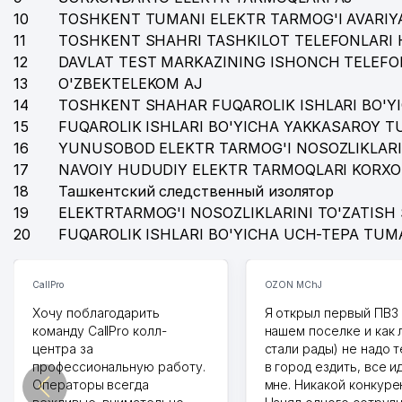
10
TOSHKENT TUMANI ELEKTR TARMOG'I AVARIYA
11
TOSHKENT SHAHRI TASHKILOT TELEFONLARI 
12
DAVLAT TEST MARKAZINING ISHONCH TELEFO
13
O'ZBEKTELEKOM AJ
14
TOSHKENT SHAHAR FUQAROLIK ISHLARI BO'Y
15
FUQAROLIK ISHLARI BO'YICHA YAKKASAROY 
16
YUNUSOBOD ELEKTR TARMOG'I NOSOZLIKLARI
17
NAVOIY HUDUDIY ELEKTR TARMOQLARI KORXO
18
Ташкентский следственный изолятор
19
ELEKTRTARMOG'I NOSOZLIKLARINI TO'ZATISH 
20
FUQAROLIK ISHLARI BO'YICHA UCH-TEPA TUM
CallPro
OZON MChJ
Хочу поблагодарить
Я открыл первый ПВЗ 
команду CallPro колл-
нашем поселке и как
центра за
стали рады) не надо 
профессиональную работу.
в город ездить, все и
Операторы всегда
мне. Никакой конкуре