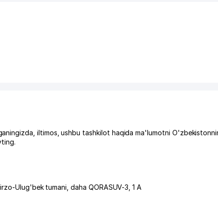
gizda, iltimos, ushbu tashkilot haqida ma'lumotni O'zbekistonni
ting.
irzo-Ulug'bek tumani
,
daha QORASUV-3
, 1 A