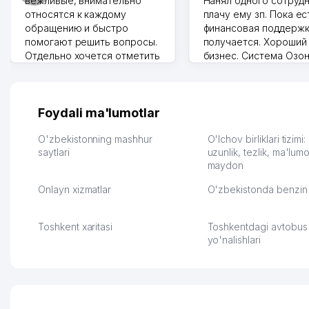
вежливые, внимательно
Нанял одного сотрудн
относятся к каждому
плачу ему зп. Пока ес
обращению и быстро
финансовая поддержк
помогают решить вопросы.
получается. Хороший
Отдельно хочется отметить
бизнес. Система Озо
грамотную речь,
сама делает отчеты.
ответственность и
Другой конкурент в 
оперативность. Благодаря
поселке вряд ли откр
их работе значительно
потому что видно на 
Foydali ma'lumotlar
улучшилось качество
Озона для Узбекистан
обслуживания клиентов.
тут у нас уже есть ПВ
O'zbekistonning mashhur
O'lchov birliklari tizimi
Рекомендую этот колл-
saytlari
Выгодное дело и
uzunlik, tezlik, ma'lumo
maydon
центр как надежного
спокойное.
партнера для бизнеса.
Марат 27.07.2026 08:00
Onlayn xizmatlar
O'zbekistonda benzin 
Vip Brand 31.07.2026 11:43:39
Toshkent xaritasi
Toshkentdagi avtobus
yo'nalishlari