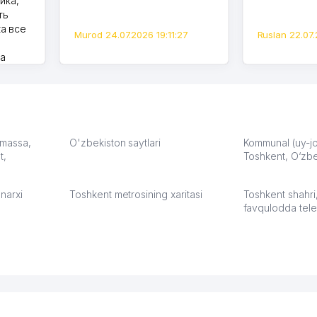
ика,
ть
а все
Murod 24.07.2026 19:11:27
Ruslan 22.07.
на
моем
оется,
карте
а что
З.
: massa,
O'zbekiston saytlari
Kommunal (uy-joy
t,
Toshkent, O‘zbe
:37
narxi
Toshkent metrosining xaritasi
Toshkent shahri
favqulodda tele