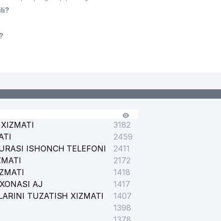
li?
?
XIZMATI
3182
ATI
2459
URASI ISHONCH TELEFONI
2411
ZMATI
2172
IZMATI
1418
XONASI AJ
1417
ARINI TUZATISH XIZMATI
1407
1398
1378