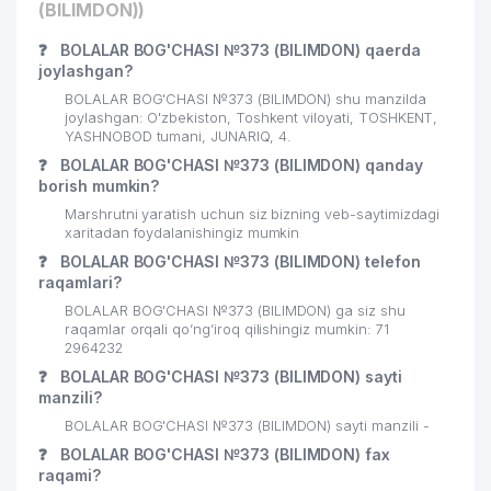
(BILIMDON))
❓
BOLALAR BOG'CHASI №373 (BILIMDON) qaerda
joylashgan?
BOLALAR BOG'CHASI №373 (BILIMDON) shu manzilda
joylashgan: O'zbekiston, Toshkent viloyati, TOSHKENT,
YASHNOBOD tumani, JUNARIQ, 4.
❓
BOLALAR BOG'CHASI №373 (BILIMDON) qanday
borish mumkin?
Marshrutni yaratish uchun siz bizning veb-saytimizdagi
xaritadan foydalanishingiz mumkin
❓
BOLALAR BOG'CHASI №373 (BILIMDON) telefon
raqamlari?
BOLALAR BOG'CHASI №373 (BILIMDON) ga siz shu
raqamlar orqali qo’ng’iroq qilishingiz mumkin: 71
2964232
❓
BOLALAR BOG'CHASI №373 (BILIMDON) sayti
manzili?
BOLALAR BOG'CHASI №373 (BILIMDON) sayti manzili -
❓
BOLALAR BOG'CHASI №373 (BILIMDON) fax
raqami?