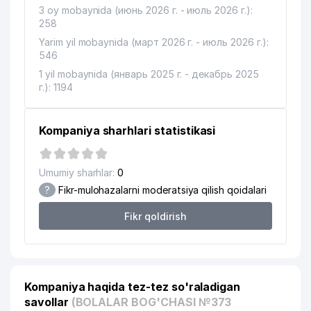
3 oy mobaynida (июнь 2026 г. - июль 2026 г.):
258
Yarim yil mobaynida (март 2026 г. - июль 2026 г.):
546
1 yil mobaynida (январь 2025 г. - декабрь 2025
г.): 1194
Kompaniya sharhlari statistikasi
Umumiy sharhlar:
0
?
Fikr-mulohazalarni moderatsiya qilish qoidalari
Fikr qoldirish
Kompaniya haqida tez-tez so'raladigan
savollar
(BOLALAR BOG'CHASI №373