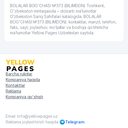
BOLALAR BOG'CHASI №373 (BILIMDON) Toshkent,
O'zbekiston mintaqasida – dolzarb ma’lumotlar
O’zbekiston Sariq Sahifalari katalogida. BOLALAR
BOG'CHASI №373 (BILIMDON): kontaktlar, manzil, telefon,
faks, sayt, joylashuv, mo’ljallar va boshqa qo’shimcha
ma’lumotlar Yellow Pages Uzbekistan saytida.
Barcha ruknlar
Kompaniya haqida
Kontaktlar
Reklama
Kompaniya qo'shish
Email: info@yellowpages.uz
Reklama joylashtirish haqida
Telegram