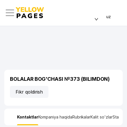
uz
BOLALAR BOG'CHASI №373 (BILIMDON)
Fikr qoldirish
Kontaktlar
Kompaniya haqida
Rubrikalar
Kalit so'zlar
Statisti