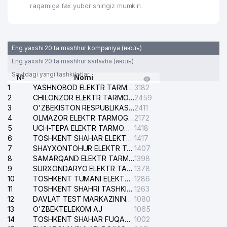
raqamiga fax yuborishingiz mumkin.
Eng yaxshi 20 ta mashhur kompaniya (июль)
Eng yaxshi 20 ta mashhur sarlavha (июль)
Saytdagi yangi tashkilotlar
№
Nomi
1
YASHNOBOD ELEKTR TARMOG'I NOSOZLIKLARI XIZMATI
3182
2
CHILONZOR ELEKTR TARMOG'I NOSOZLIK XIZMATI
2459
3
O'ZBEKISTON RESPUBLIKASI BOSH PROKURATURASI ISHONCH TELEFONI
2411
4
OLMAZOR ELEKTR TARMOG'I NOSOZLIKLARI XIZMATI
2172
5
UCH-TEPA ELEKTR TARMOG'I NOSOZLIKLARI XIZMATI
1418
6
TOSHKENT SHAHAR ELEKTR TARMOQLARI KORXONASI AJ
1417
7
SHAYXONTOHUR ELEKTR TARMOG'I NOSOZLIKLARINI TUZATISH XIZMATI
1407
8
SAMARQAND ELEKTR TARMOQLARI AJ
1398
9
SURXONDARYO ELEKTR TARMOQLARI AJ
1378
10
TOSHKENT TUMANI ELEKTR TARMOG'I AVARIYA XIZMATI
1286
11
TOSHKENT SHAHRI TASHKILOT TELEFONLARI HAQIDA MA'LUMOT BYUROSI
1263
12
DAVLAT TEST MARKAZINING ISHONCH TELEFONLARI
1080
13
O'ZBEKTELEKOM AJ
1065
14
TOSHKENT SHAHAR FUQAROLIK ISHLARI BO'YICHA SUDI
1002