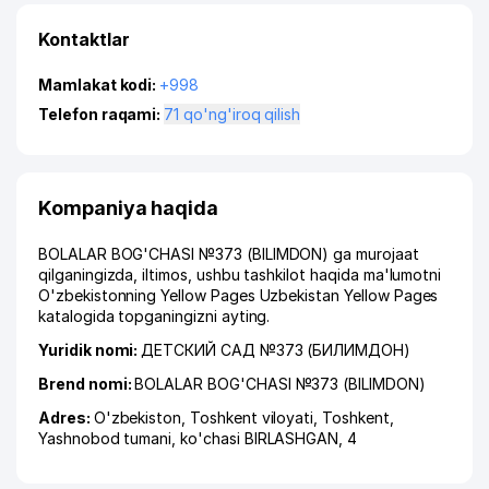
Kontaktlar
Mamlakat kodi:
+998
Telefon raqami:
71 qo'ng'iroq qilish
Kompaniya haqida
BOLALAR BOG'CHASI №373 (BILIMDON) ga murojaat
qilganingizda, iltimos, ushbu tashkilot haqida ma'lumotni
O'zbekistonning Yellow Pages Uzbekistan Yellow Pages
katalogida topganingizni ayting.
Yuridik nomi:
ДЕТСКИЙ САД №373 (БИЛИМДОН)
Brend nomi:
BOLALAR BOG'CHASI №373 (BILIMDON)
Adres:
O'zbekiston,
Toshkent viloyati
,
Toshkent
,
Yashnobod tumani
,
ko'chasi BIRLASHGAN
, 4