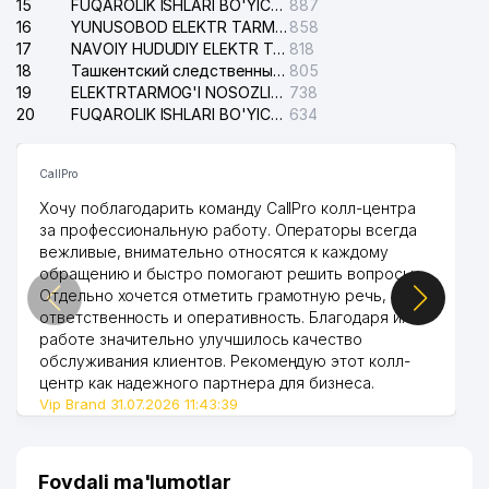
15
FUQAROLIK ISHLARI BO'YICHA YAKKASAROY TUMANLARARO SUDI
887
16
YUNUSOBOD ELEKTR TARMOG'I NOSOZLIKLARI XIZMATI
858
17
NAVOIY HUDUDIY ELEKTR TARMOQLARI KORXONASI AJ
818
18
Ташкентский следственный изолятор
805
19
ELEKTRTARMOG'I NOSOZLIKLARINI TO'ZATISH SERGELI XIZMATI
738
20
FUQAROLIK ISHLARI BO'YICHA UCH-TEPA TUMANI SUDI
634
CallPro
Хочу поблагодарить команду CallPro колл-центра
за профессиональную работу. Операторы всегда
вежливые, внимательно относятся к каждому
обращению и быстро помогают решить вопросы.
Отдельно хочется отметить грамотную речь,
ответственность и оперативность. Благодаря их
работе значительно улучшилось качество
обслуживания клиентов. Рекомендую этот колл-
центр как надежного партнера для бизнеса.
Vip Brand 31.07.2026 11:43:39
Foydali ma'lumotlar